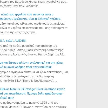
θεωρία του βατράχου λες και έχει επινοηθεί για μας.
ν ξέρετε; Είναι πολύ διδακτική.
 τελειότερο εργαλείο που επινόησε ποτε ο
θρώπινος εγκέφαλος, είναι η Ελληνική γλώσσα.
αδυκτιακοί μου φίλοι, που υιοθετίσατε με περίσσια
κολία τον τρόπο επικοινωνίας που σας πλάσαραν τα
άσματα της νέας τάξης πρα...
S.A. καλεί...ALEXIS!
α από τα πρώτα ραντεβού του αρχηγού του
ΡΙΖΑ Αλέξη Τσίπρα, μόλις επέστρεψε από τα ιερά
ματα της Αργεντινής ήταν να δει τον Δημήτρη Αβ...
μα και δάκρυα πλέον η εναλλακτική για την χώρα,
λά ο μόνος δρόμος προς την ελευθερία!
χώριο ολιγαρχικό σύστημα και ξένοι τοκογλύφοι, μας
κλωβίζουν ψυχολογικά με την Θαρτσερική
οπαγάνδα TINA (There Is No Alternative). ...
ββίνος Marcus Eli Ravage: Είναι να απορεί κανείς
ατί μας απεχθάνεστε; Έχουμε βάλει εμπόδιο στην
ρόοδό σας!
ο άρθρα γραμμένα το μακρινό 1928 από τον
ββίνο Marcus Eli Ravage, αναπτύσουν τις απόψεις