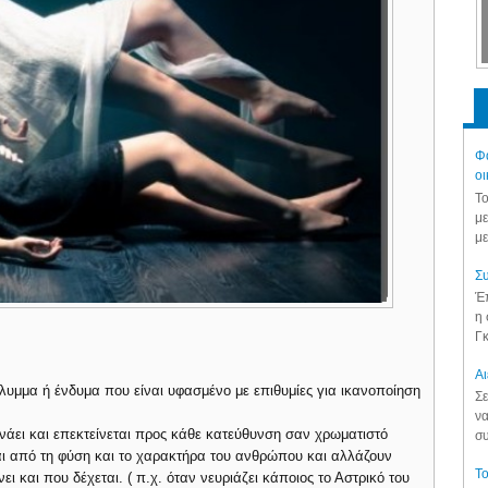
Φά
οι
Το
με
με
Συ
Έπ
η 
Γκ
Aι
άλυμμα ή ένδυμα που είναι υφασμένο με επιθυμίες για ικανοποίηση
Σε
να
νάει και επεκτείνεται προς κάθε κατεύθυνση σαν χρωματιστό
συ
αι από τη φύση και το χαρακτήρα του ανθρώπου και αλλάζουν
Το
 και που δέχεται. ( π.χ. όταν νευριάζει κάποιος το Αστρικό του