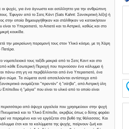
ε οι ψυχές, για ένα άγνωστο και ασύλληπτο για την ανθρώπινη
ους. Έφυγαν από το Σατς Κάντ (Sats Kahnt: Σανσκριτική λέξη) ή
τος στην οποία δημιουργήθηκαν και στάλθηκαν να κατοικήσουν
είναι το Υπεραιτιατό, το Αιτιατό και το Αστρικό, καθώς και στο
μικρή κουκίδα.
μετά την μακραίωνη παραμονή τους στον Υλικό κόσμο, με τη Χάρη
ύ Πατέρα.
το νομοτελειακό τους ταξίδι μακριά από το Σατς Καντ και στο
 από κάθε Εσωτερική Περιοχή που περνούσαν ένα κάλυμμα ή
αι πάνω στη γη να περιβάλλονται από ένα Υπεραιτιατό, ένα
 Γήϊνο σώμα. Τα σώματα αυτά αποτελούνται αντίστοιχα από
 Σανσκριτικά ονομάζεται "πραντάν" ή "σάτβα", από Αστρική ύλη
υ Επίπεδου ή "μάγια" που είναι το υλικό από το οποίο είναι
τα περισσότερο από άψυχα εργαλεία που χρησιμεύουν στην ψυχή
α Πνευματικά και το Υλικό Επίπεδο, ακριβώς όπως ο δύτης φοράει
ορεί να παραμένει και να εργάζεται στο βυθό της θάλασσας. Και
κάλυμμα έτσι και τα καλύμματα της ψυχής, παίρνουν ζωή και