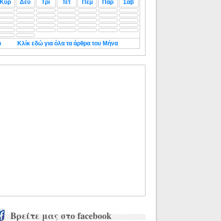
Κυρ
Δευ
Τρι
Τετ
Πεμ
Παρ
Σαβ
◄
Κλίκ εδώ για όλα τα άρθρα του Μήνα
Βρείτε μας στο facebook