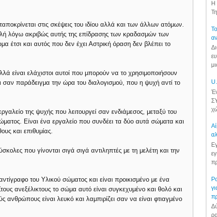
Η 
Τη
νταποκρίνεται στις σκέψεις του ιδίου αλλά και των άλλων ατόμων.
Το
βολή λόγω ακριβώς αυτής της επίδρασης των κραδασμών των
αν
α έτσι και αυτός που δεν έχει Αστρική όραση δεν βλέπει το
Δι
ευ
μι
λλά είναι ελάχιστοι αυτοί που μπορούν να το χρησιμοποιήσουν
U.
αι σαν παράδειγμα την ώρα του διαλογισμού, που η ψυχή αντί το
Έν
ΣΥ
χώ
εργαλείο της ψυχής που λειτουργεί σαν ενδιάμεσος, μεταξύ του
ώματος. Είναι ένα εργαλείο που συνδέει τα δύο αυτά σώματα και
Αί
υς και επιθυμίας.
αλ
Εγ
ύσκολες που γίνονται σιγά σιγά αντιληπτές με τη μελέτη και την
εγ
πρ
Ρα
 αντίγραφο του Υλικού σώματος και είναι προικισμένο με ένα
γι
Στους ανεξέλικτους το σώμα αυτό είναι συγκεχυμένο και θολό και
π
ς ανθρώπους είναι λευκό και λαμπιρίζει σαν να είναι φτιαγμένο
Δύ
ρα