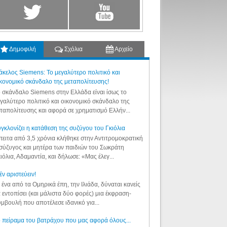
Δημοφιλή
Σχόλια
Αρχείο
κελος Siemens: Το μεγαλύτερο πολιτικό και
κονομικό σκάνδαλο της μεταπολίτευσης!
 σκάνδαλο Siemens στην Ελλάδα είναι ίσως το
γαλύτερο πολιτικό και οικονομικό σκάνδαλο της
ταπολίτευσης και αφορά σε χρηματισμό Ελλήν...
γκλονίζει η κατάθεση της συζύγου του Γκιόλια
ειτα από 3,5 χρόνια κλήθηκε στην Αντιτρομοκρατική
σύζυγος και μητέρα των παιδιών του Σωκράτη
ιόλια, Αδαμαντία, και δήλωσε: «Μας έλεγ...
έν αριστεύειν!
 ένα από τα Ομηρικά έπη, την Ιλιάδα, δύναται κανείς
 εντοπίσει (και μάλιστα δύο φορές) μια έκφραση-
μβουλή που αποτέλεσε ιδανικό για...
 πείραμα του βατράχου που μας αφορά όλους...