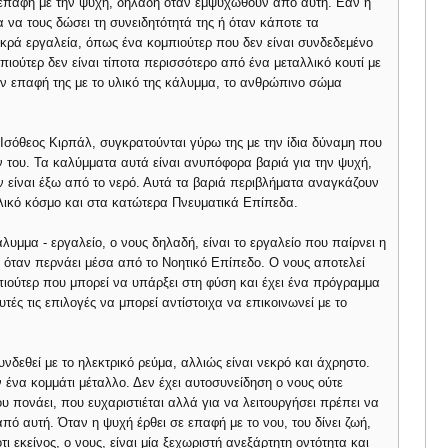
 επαφή με την ψυχή, δηλαδή όταν εμψυχωθούν από αυτή. Εάν η
 να τους δώσει τη συνειδητότητά της ή όταν κάποτε τα
κρά εργαλεία, όπως ένα κομπιούτερ που δεν είναι συνδεδεμένο
μπιούτερ δεν είναι τίποτα περισσότερο από ένα μεταλλικό κουτί με
ην επαφή της με το υλικό της κάλυμμα, το ανθρώπινο σώμα
Ισόθεος Κιρπάλ, συγκρατούνται γύρω της με την ίδια δύναμη που
ν του. Τα καλύμματα αυτά είναι ανυπόφορα βαριά για την ψυχή,
ν είναι έξω από το νερό. Αυτά τα βαριά περιβλήματα αναγκάζουν
λικό κόσμο και στα κατώτερα Πνευματικά Επίπεδα.
υμμα - εργαλείο, ο νους δηλαδή, είναι το εργαλείο που παίρνει η
 όταν περνάει μέσα από το Νοητικό Επίπεδο. Ο νους αποτελεί
πιούτερ που μπορεί να υπάρξει στη φύση και έχει ένα πρόγραμμα
τές τις επιλογές να μπορεί αντίστοιχα να επικοινωνεί με το
νδεθεί με το ηλεκτρικό ρεύμα, αλλιώς είναι νεκρό και άχρηστο.
ν ένα κομμάτι μέταλλο. Δεν έχει αυτοσυνείδηση ο νους ούτε
ου πονάει, που ευχαριστιέται αλλά για να λειτουργήσει πρέπει να
πό αυτή. Όταν η ψυχή έρθει σε επαφή με το νου, του δίνει ζωή,
τι εκείνος, ο νους, είναι μία ξεχωριστή ανεξάρτητη οντότητα και