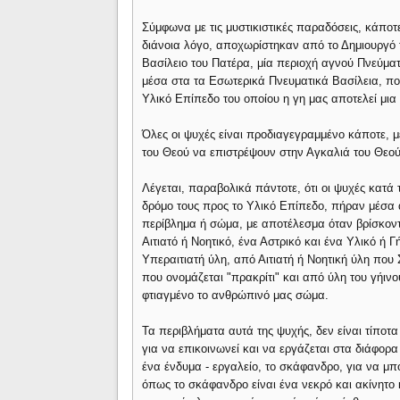
Σύμφωνα με τις μυστικιστικές παραδόσεις, κάποτ
διάνοια λόγο, αποχωρίστηκαν από το Δημιουργό τ
Βασίλειο του Πατέρα, μία περιοχή αγνού Πνεύμα
μέσα στα τα Εσωτερικά Πνευματικά Βασίλεια, που 
Υλικό Επίπεδο του οποίου η γη μας αποτελεί μια 
Όλες οι ψυχές είναι προδιαγεγραμμένο κάποτε, 
του Θεού να επιστρέψουν στην Αγκαλιά του Θεο
Λέγεται, παραβολικά πάντοτε, ότι οι ψυχές κατά 
δρόμο τους προς το Υλικό Επίπεδο, πήραν μέσα
περίβλημα ή σώμα, με αποτέλεσμα όταν βρίσκοντ
Αιτιατό ή Νοητικό, ένα Αστρικό και ένα Υλικό ή
Υπεραιτιατή ύλη, από Αιτιατή ή Νοητική ύλη που
που ονομάζεται "πρακρίτι" και από ύλη του γήινο
φτιαγμένο το ανθρώπινό μας σώμα.
Τα περιβλήματα αυτά της ψυχής, δεν είναι τίπο
για να επικοινωνεί και να εργάζεται στα διάφορ
ένα ένδυμα - εργαλείο, το σκάφανδρο, για να μπ
όπως το σκάφανδρο είναι ένα νεκρό και ακίνητο 