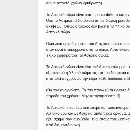
σώμα αποκτά χρώμα ερυθρωπό).
Το Αστρικό σώμα είναι ιδιαίτερα ευαίσθητο και α
Όλο το Αστρικό πεδίο βρίσκεται σε διαρκή μετα
σκέψεων. Όπως ο τυφλός δεν βλέπει το Υλικό σώμ
Αστρικό σώμα.
Όλοι λειτουργούμε μέσω του Αστρικού σώματος α
όταν είναι αποκομμένο από το υλικό. Αυτό γίνετ
Υλικό χρησιμοποιεί το Αστρικό σώμα.
Το Αστρικό σώμα είναι ένα ενδιάμεσο κάλυμμα - 
εξωτερικού ή Υλικού σώματος και του Νοητικού σ
αποτελεί συγχρόνως την έδρα κάθε ζωώδους πάθο
(Για τον αναγνώστη. Τα πιο πάνω είναι έννοιες δ
πάροδο του χρόνου: Mην απoγοητεύεστε !!)
Το Αστρικό, είναι ένα λεπτότερο και φωτεινότερο
Αστρικό νου και με Αστρικά αισθητήρια όργανα. 
έχει σχήμα σαν αμοιβάδα, ενώ στους πνευματικού
από διαμαντόσκονη.