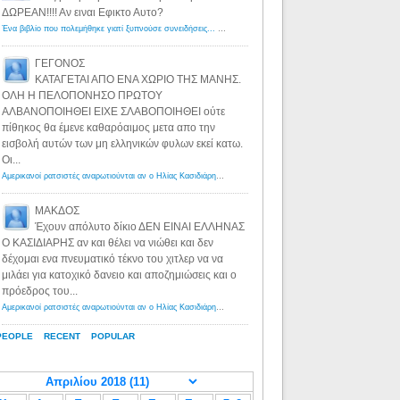
ΔΩΡΕΑΝ!!!! Αν ειναι Εφικτο Αυτο?
Ένα βιβλίο που πολεμήθηκε γιατί ξυπνούσε συνειδήσεις... - Λόγιος Ερμής | Η γνώση ξεκινάει με την αναζήτηση...
ΓΕΓΟΝΟΣ
ΚΑΤΑΓΕΤΑΙ ΑΠΟ ΕΝΑ ΧΩΡΙΟ ΤΗΣ ΜΑΝΗΣ.
ΟΛΗ Η ΠΕΛΟΠΟΝΗΣΟ ΠΡΩΤΟΥ
ΑΛΒΑΝΟΠΟΙΗΘΕΙ ΕΙΧΕ ΣΛΑΒΟΠΟΙΗΘΕΙ ούτε
πίθηκος θα έμενε καθαρόαιμος μετα απο την
εισβολή αυτών των μη ελληνικών φυλων εκεί κατω.
Οι...
Αμερικανοί ρατσιστές αναρωτιούνται αν ο Ηλίας Κασιδιάρης ανήκει στη λευκή φυλή... - Λόγιος Ερμής
·
8 yea
ΜΑΚΔΟΣ
Έχουν απόλυτο δίκιο ΔΕΝ ΕΙΝΑΙ ΕΛΛΗΝΑΣ
Ο ΚΑΣΙΔΙΑΡΗΣ αν και θέλει να νιώθει και δεν
δέχομαι ενα πνευματικό τέκνο του χιτλερ να να
μιλάει για κατοχικό δανειο και αποζημιώσεις και ο
πρόεδρος του...
Αμερικανοί ρατσιστές αναρωτιούνται αν ο Ηλίας Κασιδιάρης ανήκει στη λευκή φυλή... - Λόγιος Ερμής
·
8 yea
PEOPLE
RECENT
POPULAR