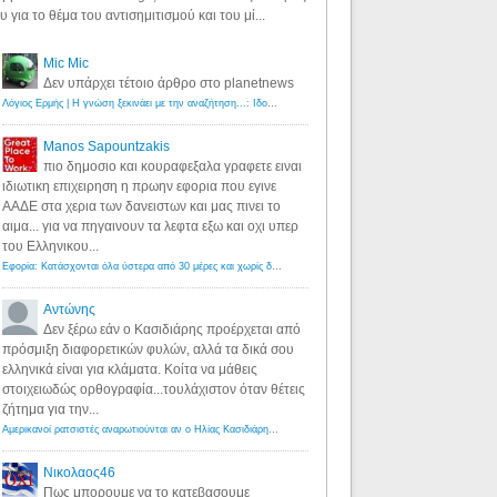
υ για το θέμα του αντισημιτισμού και του μί...
Mic Mic
Δεν υπάρχει τέτοιο άρθρο στο planetnews
Λόγιος Ερμής | Η γνώση ξεκινάει με την αναζήτηση...: Ιδού οι 18 που χρωστούν 11 δις ευρώ!
·
6 years ago
Manos Sapountzakis
πιο δημοσιο και κουραφεξαλα γραφετε ειναι
ιδιωτικη επιχειρηση η πρωην εφορια που εγινε
ΑΑΔΕ στα χερια των δανειστων και μας πινει το
αιμα... για να πηγαινουν τα λεφτα εξω και οχι υπερ
του Ελληνικου...
Εφορία: Κατάσχονται όλα ύστερα από 30 μέρες και χωρίς δικαστικές αποφάσεις - Λόγιος Ερμής
·
6 years ag
Αντώνης
Δεν ξέρω εάν ο Κασιδιάρης προέρχεται από
πρόσμιξη διαφορετικών φυλών, αλλά τα δικά σου
ελληνικά είναι για κλάματα. Κοίτα να μάθεις
στοιχειωδώς ορθογραφία...τουλάχιστον όταν θέτεις
ζήτημα για την...
Αμερικανοί ρατσιστές αναρωτιούνται αν ο Ηλίας Κασιδιάρης ανήκει στη λευκή φυλή... - Λόγιος Ερμής
·
7 yea
Νικολαος46
Πως μπορουμε να το κατεβασουμε