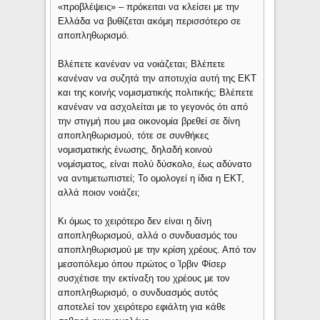
«προβλέψεις» – πρόκειται να κλείσει με την
Ελλάδα να βυθίζεται ακόμη περισσότερο σε
αποπληθωρισμό.
Βλέπετε κανέναν να νοιάζεται; Βλέπετε
κανέναν να συζητά την αποτυχία αυτή της ΕΚΤ
και της κοινής νομισματικής πολιτικής; Βλέπετε
κανέναν να ασχολείται με το γεγονός ότι από
την στιγμή που μια οικονομία βρεθεί σε δίνη
αποπληθωρισμού, τότε σε συνθήκες
νομισματικής ένωσης, δηλαδή κοινού
νομίσματος, είναι πολύ δύσκολο, έως αδύνατο
να αντιμετωπιστεί; Το ομολογεί η ίδια η ΕΚΤ,
αλλά ποιον νοιάζει;
Κι όμως το χειρότερο δεν είναι η δίνη
αποπληθωρισμού, αλλά ο συνδυασμός του
αποπληθωρισμού με την κρίση χρέους. Από τον
μεσοπόλεμο όπου πρώτος ο Ίρβιν Φίσερ
συσχέτισε την εκτίναξη του χρέους με τον
αποπληθωρισμό, ο συνδυασμός αυτός
αποτελεί τον χειρότερο εφιάλτη για κάθε