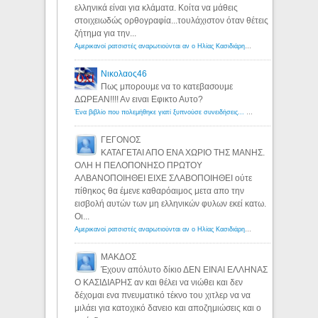
ελληνικά είναι για κλάματα. Κοίτα να μάθεις
στοιχειωδώς ορθογραφία...τουλάχιστον όταν θέτεις
ζήτημα για την...
Αμερικανοί ρατσιστές αναρωτιούνται αν ο Ηλίας Κασιδιάρης ανήκει στη λευκή φυλή... - Λόγιος Ερμής
Νικολαος46
Πως μπορουμε να το κατεβασουμε
ΔΩΡΕΑΝ!!!! Αν ειναι Εφικτο Αυτο?
Ένα βιβλίο που πολεμήθηκε γιατί ξυπνούσε συνειδήσεις... - Λόγιος Ερμής | Η γνώση ξεκινάει με την αναζήτηση...
ΓΕΓΟΝΟΣ
ΚΑΤΑΓΕΤΑΙ ΑΠΟ ΕΝΑ ΧΩΡΙΟ ΤΗΣ ΜΑΝΗΣ.
ΟΛΗ Η ΠΕΛΟΠΟΝΗΣΟ ΠΡΩΤΟΥ
ΑΛΒΑΝΟΠΟΙΗΘΕΙ ΕΙΧΕ ΣΛΑΒΟΠΟΙΗΘΕΙ ούτε
πίθηκος θα έμενε καθαρόαιμος μετα απο την
εισβολή αυτών των μη ελληνικών φυλων εκεί κατω.
Οι...
Αμερικανοί ρατσιστές αναρωτιούνται αν ο Ηλίας Κασιδιάρης ανήκει στη λευκή φυλή... - Λόγιος Ερμής
ΜΑΚΔΟΣ
Έχουν απόλυτο δίκιο ΔΕΝ ΕΙΝΑΙ ΕΛΛΗΝΑΣ
Ο ΚΑΣΙΔΙΑΡΗΣ αν και θέλει να νιώθει και δεν
δέχομαι ενα πνευματικό τέκνο του χιτλερ να να
μιλάει για κατοχικό δανειο και αποζημιώσεις και ο