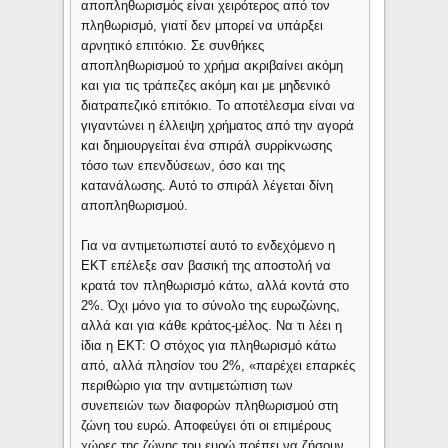
αποπληθωρισμός είναι χειρότερος από τον
πληθωρισμό, γιατί δεν μπορεί να υπάρξει
αρνητικό επιτόκιο. Σε συνθήκες
αποπληθωρισμού το χρήμα ακριβαίνει ακόμη
και για τις τράπεζες ακόμη και με μηδενικό
διατραπεζικό επιτόκιο. Το αποτέλεσμα είναι να
γιγαντώνει η έλλειψη χρήματος από την αγορά
και δημιουργείται ένα σπιράλ συρρίκνωσης
τόσο των επενδύσεων, όσο και της
κατανάλωσης. Αυτό το σπιράλ λέγεται δίνη
αποπληθωρισμού.
Για να αντιμετωπιστεί αυτό το ενδεχόμενο η
ΕΚΤ επέλεξε σαν βασική της αποστολή να
κρατά τον πληθωρισμό κάτω, αλλά κοντά στο
2%. Όχι μόνο για το σύνολο της ευρωζώνης,
αλλά και για κάθε κράτος-μέλος. Να τι λέει η
ίδια η ΕΚΤ: Ο στόχος για πληθωρισμό κάτω
από, αλλά πλησίον του 2%, «παρέχει επαρκές
περιθώριο για την αντιμετώπιση των
συνεπειών των διαφορών πληθωρισμού στη
ζώνη του ευρώ. Αποφεύγει ότι οι επιμέρους
χώρες της ζώνης του ευρώ πρέπει να ζήσουν