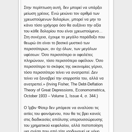
Στην περίπτωση αυτή, δεν μπορεί να υπάρξει
μείωση χρέους. Ενώ μειώνει τον αριθμό των
χρεωστούμενων δολαρίων, μπορεί να μην το
κάνει τόσο γρήγορα όσο θα αυξάνει την αξία
του κάθε δολαρίου που είναι χρεωστούμενο…
Στη συνέχεια, έχουμε το μεγάλο παράδοξο που
θεωρώ ότι είναι το βασικό μυστικό των
περισσότερων, αν όχι όλων, των μεγάλων
υφέσεων: Όσο περισσότερο οι οφειλέτες
πληρώνουν, τόσο περισσότερο οφείλουν. Όσο
περισσότερο το σκάφος της οικονομίας γέρνει,
τόσο περισσότερο τείνει να ανατραπεί. Δεν
τείνει να ξαναβρεί την ισορροπία του, αλλά να
ανατραπεί.» (Irving Fisher, The Debt-Deflation
Theory of Great Depressions, Economometrica,
October 1933 – Volume 1, Issue 4, σ. 344.)
Ο Ίρβιν Φίσερ δεν μπόρεσε να αναλύσει τις
αιτίες του φαινόμενου, που θα τις βρει κανείς
στις διαδικασίες απόλυτης υπερσυσσώρευσης
του χρηματικού κεφαλαίου, αλλά πιστοποίηση
μια σχέση που από τότε ισοδυναμεί με νόμο