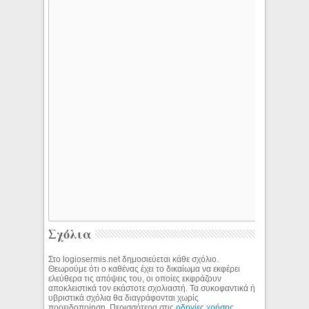
Σχόλια
Στο logiosermis.net δημοσιεύεται κάθε σχόλιο.
Θεωρούμε ότι ο καθένας έχει το δικαίωμα να εκφέρει
ελεύθερα τις απόψεις του, οι οποίες εκφράζουν
αποκλειστικά τον εκάστοτε σχολιαστή. Τα συκοφαντικά ή
υβριστικά σχόλια θα διαγράφονται χωρίς
προειδοποίηση. Περισσότερα στις
οδηγίες χρήσης
.