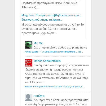
Θαρτσερική προπαγάνδα TINA (There Is No
Alternative). ...
Μνημόνια: Ποια μέτρα επιβλήθηκαν, ποιοι μας
δάνεισαν, πού πήγαν τα λεφτά...
Μιας και περιμένουμε απο στιγμή σε στιγμή το 4ο
μνημόνιο , ας δούμε όλα τα στοιχεία για τα 3
προηγούμενα μέχρι τώρα...
Mic Mic
Δεν υπάρχει τέτοιο άρθρο στο planetnews
Λόγιος Ερμής | Η γνώση ξεκινάει με την αναζήτηση...: Ιδού οι 18 που χρωστούν 11 δις ευρώ!
Manos Sapountzakis
πιο δημοσιο και κουραφεξαλα γραφετε ειναι
ιδιωτικη επιχειρηση η πρωην εφορια που εγινε
ΑΑΔΕ στα χερια των δανειστων και μας πινει το
αιμα... για να πηγαινουν τα λεφτα εξω και οχι υπερ
του Ελληνικου...
Εφορία: Κατάσχονται όλα ύστερα από 30 μέρες και χωρίς δικαστικές αποφάσεις - Λόγιος Ερμής
Αντώνης
Δεν ξέρω εάν ο Κασιδιάρης προέρχεται από
πρόσμιξη διαφορετικών φυλών, αλλά τα δικά σου