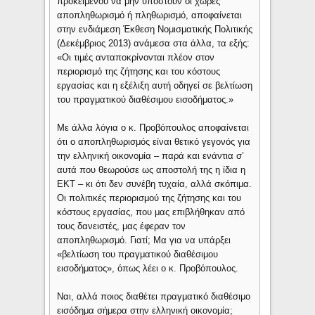
προκειμένου να μην υποστούν οι χώρες
αποπληθωρισμό ή πληθωρισμό, αποφαίνεται
στην ενδιάμεση Έκθεση Νομισματικής Πολιτικής
(Δεκέμβριος 2013) ανάμεσα στα άλλα, τα εξής:
«Οι τιµές ανταποκρίνονται πλέον στον
περιορισμό της ζήτησης και του κόστους
εργασίας και η εξέλιξη αυτή οδηγεί σε βελτίωση
του πραγματικού διαθέσιμου εισοδήματος.»
Με άλλα λόγια ο κ. Προβόπουλος αποφαίνεται
ότι ο αποπληθωρισμός είναι θετικό γεγονός για
την ελληνική οικονομία – παρά και ενάντια σ’
αυτά που θεωρούσε ως αποστολή της η ίδια η
ΕΚΤ – κι ότι δεν συνέβη τυχαία, αλλά σκόπιμα.
Οι πολιτικές περιορισμού της ζήτησης και του
κόστους εργασίας, που μας επιβλήθηκαν από
τους δανειστές, μας έφεραν τον
αποπληθωρισμό. Γιατί; Μα για να υπάρξει
«βελτίωση του πραγματικού διαθέσιμου
εισοδήματος», όπως λέει ο κ. Προβόπουλος.
Ναι, αλλά ποιος διαθέτει πραγματικό διαθέσιμο
εισόδημα σήμερα στην ελληνική οικονομία;