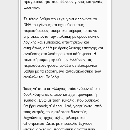
πραγματικότητα που βιώνουν γενιές και γενιές
Ελλήνων.
Σε τέτοιο βαθμό που έχει γίνει αλλοιώσει το
DNA του γένους και έχει εθίσει τους
περισσότερους, ακόμη και σήμερα, ώστε να
μην σκέφτονται την πολιτική με όρους κοινής
λογικής και εμπειρίας, απαιτήσεων και
αιτημάτων, αλλά με όρους λευκής επιταγής και
ανάθεσης στο λιγότερο κακό κάθε φορά. Η
πολιτική συμπεριφορά των Ελλήνων, τις
περισσότερες φορές, μοιάζει σε εξωφρενικό
βαθμό με τα εξαρτημένα αντανακλαστικά των
σκυλιών του Παβλόφ.
Ίσως γι’ αυτό οι Έλληνες επιδεικνύουν τέτοια
δουλικότητα σε όποιον κατέχει προνόμια, ή
εξουσία. Ενώ με τόση ευκολία, που δύσκολα
θα βρει κανείς σ’ άλλον λαό, γοητεύονται από
τους νικητές, τους εκάστοτε δυνατούς,
ξεχνώντας αρχές, αξίες, φιλότιμο και
αξιοπρέπεια. Δείτε με τι ευκολία ξεχνούν
θέσεις, αρχές και προσωπική αξιοπρέπεια