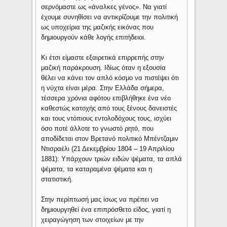
σερνόμαστε ως «άναλκες γένος». Να γιατί
έχουμε συνηθίσει να αντικρίζουμε την πολιτική
ως υποχείρια της μαζικής εικόνας που
δημιουργούν κάθε λογής επιτήδειοι.
Κι έτσι είμαστε εξαιρετικά επιρρεπής στην
μαζική παράκρουση. Ιδίως όταν η εξουσία
θέλει να κάνει τον απλό κόσμο να πιστέψει ότι
η νύχτα είναι μέρα. Στην Ελλάδα σήμερα,
τέσσερα χρόνια αφότου επιβλήθηκε ένα νέο
καθεστώς κατοχής από τους ξένους δανειστές
και τους ντόπιους εντολοδόχους τους, ισχύει
όσο ποτέ άλλοτε το γνωστό ρητό, που
αποδίδεται στον Βρετανό πολιτικό Μπέντζαμιν
Ντισραέλι (21 Δεκεμβρίου 1804 – 19 Απριλίου
1881): Υπάρχουν τριών ειδών ψέματα, τα απλά
ψέματα, τα καταραμένα ψέματα και η
στατιστική.
Στην περίπτωσή μας ίσως να πρέπει να
δημιουργηθεί ένα επιπρόσθετο είδος, γιατί η
χειραγώγηση των στοιχείων με την