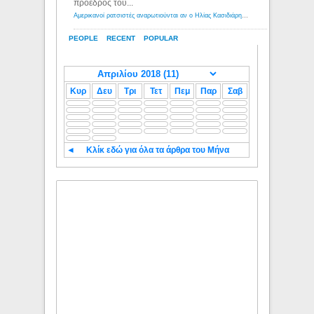
πρόεδρος του...
Αμερικανοί ρατσιστές αναρωτιούνται αν ο Ηλίας Κασιδιάρης ανήκει στη λευκή φυλή... - Λόγιος Ερμής
PEOPLE
RECENT
POPULAR
Κυρ
Δευ
Τρι
Τετ
Πεμ
Παρ
Σαβ
◄
Κλίκ εδώ για όλα τα άρθρα του Μήνα