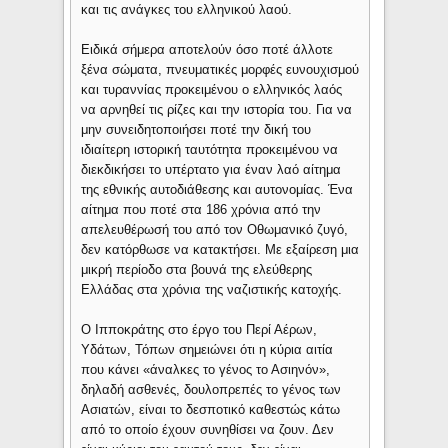
και τις ανάγκες του ελληνικού λαού.
Ειδικά σήμερα αποτελούν όσο ποτέ άλλοτε
ξένα σώματα, πνευματικές μορφές ευνουχισμού
και τυραννίας προκειμένου ο ελληνικός λαός
να αρνηθεί τις ρίζες και την ιστορία του. Για να
μην συνειδητοποιήσει ποτέ την δική του
ιδιαίτερη ιστορική ταυτότητα προκειμένου να
διεκδικήσει το υπέρτατο για έναν λαό αίτημα
της εθνικής αυτοδιάθεσης και αυτονομίας. Ένα
αίτημα που ποτέ στα 186 χρόνια από την
απελευθέρωσή του από τον Οθωμανικό ζυγό,
δεν κατόρθωσε να κατακτήσει. Με εξαίρεση μια
μικρή περίοδο στα βουνά της ελεύθερης
Ελλάδας στα χρόνια της ναζιστικής κατοχής.
Ο Ιπποκράτης στο έργο του Περί Αέρων,
Υδάτων, Τόπων σημειώνει ότι η κύρια αιτία
που κάνει «άναλκες το γένος το Ασιηνόν»,
δηλαδή ασθενές, δουλοπρεπές το γένος των
Ασιατών, είναι το δεσποτικό καθεστώς κάτω
από το οποίο έχουν συνηθίσει να ζουν. Δεν