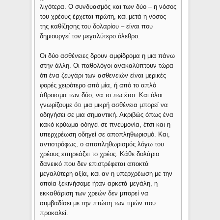
λιγότερα. Ο συνδυασμός και των δύο – η νόσος
του χρέους έρχεται πρώτη, και μετά η νόσος
της καθίζησης του δολαρίου – είναι που
δημιουργεί τον μεγαλύτερο όλεθρο.
Οι δύο ασθένειες δρουν αμφίδρομα η μια πάνω
στην άλλη. Οι παθολόγοι ανακαλύπτουν τώρα
ότι ένα ζευγάρι των ασθενειών είναι μερικές
φορές χειρότερο από μία, ή από το απλό
άθροισμα των δύο, να το πω έτσι. Και όλοι
γνωρίζουμε ότι μια μικρή ασθένεια μπορεί να
οδηγήσει σε μια σημαντική. Ακριβώς όπως ένα
κακό κρύωμα οδηγεί σε πνευμονία, έτσι και η
υπερχρέωση οδηγεί σε αποπληθωρισμό. Και,
αντιστρόφως, ο αποπληθωρισμός λόγω του
χρέους επηρεάζει το χρέος. Κάθε δολάριο
δανεικό που δεν επιστρέφεται αποκτά
μεγαλύτερη αξία, και αν η υπερχρέωση με την
οποία ξεκινήσαμε ήταν αρκετά μεγάλη, η
εκκαθάριση των χρεών δεν μπορεί να
συμβαδίσει με την πτώση των τιμών που
προκαλεί.