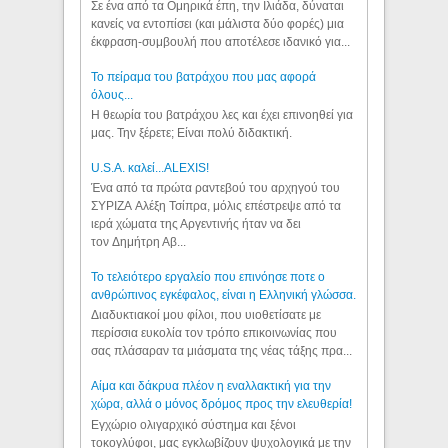
Σε ένα από τα Ομηρικά έπη, την Ιλιάδα, δύναται
κανείς να εντοπίσει (και μάλιστα δύο φορές) μια
έκφραση-συμβουλή που αποτέλεσε ιδανικό για...
Το πείραμα του βατράχου που μας αφορά
όλους...
Η θεωρία του βατράχου λες και έχει επινοηθεί για
μας. Την ξέρετε; Είναι πολύ διδακτική.
U.S.A. καλεί...ALEXIS!
Ένα από τα πρώτα ραντεβού του αρχηγού του
ΣΥΡΙΖΑ Αλέξη Τσίπρα, μόλις επέστρεψε από τα
ιερά χώματα της Αργεντινής ήταν να δει
τον Δημήτρη Αβ...
Το τελειότερο εργαλείο που επινόησε ποτε ο
ανθρώπινος εγκέφαλος, είναι η Ελληνική γλώσσα.
Διαδυκτιακοί μου φίλοι, που υιοθετίσατε με
περίσσια ευκολία τον τρόπο επικοινωνίας που
σας πλάσαραν τα μιάσματα της νέας τάξης πρα...
Αίμα και δάκρυα πλέον η εναλλακτική για την
χώρα, αλλά ο μόνος δρόμος προς την ελευθερία!
Εγχώριο ολιγαρχικό σύστημα και ξένοι
τοκογλύφοι, μας εγκλωβίζουν ψυχολογικά με την