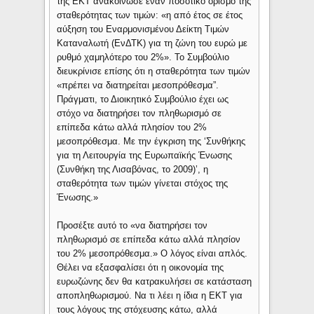
της ΕΚΤ ανακοίνωσε έναν ποσοτικό ορισμό της
σταθερότητας των τιμών: «η από έτος σε έτος
αύξηση του Εναρμονισμένου Δείκτη Τιμών
Καταναλωτή (ΕνΔΤΚ) για τη ζώνη του ευρώ με
ρυθμό χαμηλότερο του 2%». Το Συμβούλιο
διευκρίνισε επίσης ότι η σταθερότητα των τιμών
«πρέπει να διατηρείται μεσοπρόθεσμα”.
Πράγματι, το Διοικητικό Συμβούλιο έχει ως
στόχο να διατηρήσει τον πληθωρισμό σε
επίπεδα κάτω αλλά πλησίον του 2%
μεσοπρόθεσμα. Με την έγκριση της ‘Συνθήκης
για τη Λειτουργία της Ευρωπαϊκής Ένωσης
(Συνθήκη της Λισαβόνας, το 2009)’, η
σταθερότητα των τιμών γίνεται στόχος της
Ένωσης.»
Προσέξτε αυτό το «να διατηρήσει τον
πληθωρισμό σε επίπεδα κάτω αλλά πλησίον
του 2% μεσοπρόθεσμα.» Ο λόγος είναι απλός.
Θέλει να εξασφαλίσει ότι η οικονομία της
ευρωζώνης δεν θα κατρακυλήσει σε κατάσταση
αποπληθωρισμού. Να τι λέει η ίδια η ΕΚΤ για
τους λόγους της στόχευσης κάτω, αλλά