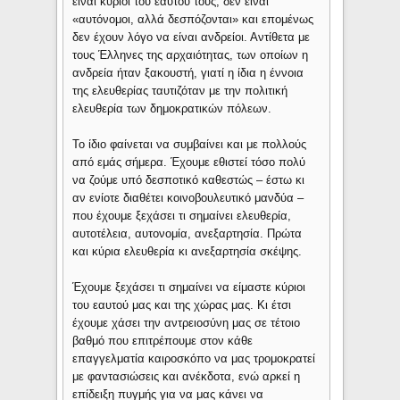
είναι κύριοι του εαυτού τους, δεν είναι
«αυτόνομοι, αλλά δεσπόζονται» και επομένως
δεν έχουν λόγο να είναι ανδρείοι. Αντίθετα με
τους Έλληνες της αρχαιότητας, των οποίων η
ανδρεία ήταν ξακουστή, γιατί η ίδια η έννοια
της ελευθερίας ταυτιζόταν με την πολιτική
ελευθερία των δημοκρατικών πόλεων.
Το ίδιο φαίνεται να συμβαίνει και με πολλούς
από εμάς σήμερα. Έχουμε εθιστεί τόσο πολύ
να ζούμε υπό δεσποτικό καθεστώς – έστω κι
αν ενίοτε διαθέτει κοινοβουλευτικό μανδύα –
που έχουμε ξεχάσει τι σημαίνει ελευθερία,
αυτοτέλεια, αυτονομία, ανεξαρτησία. Πρώτα
και κύρια ελευθερία κι ανεξαρτησία σκέψης.
Έχουμε ξεχάσει τι σημαίνει να είμαστε κύριοι
του εαυτού μας και της χώρας μας. Κι έτσι
έχουμε χάσει την αντρειοσύνη μας σε τέτοιο
βαθμό που επιτρέπουμε στον κάθε
επαγγελματία καιροσκόπο να μας τρομοκρατεί
με φαντασιώσεις και ανέκδοτα, ενώ αρκεί η
επίδειξη πυγμής για να μας κάνει να