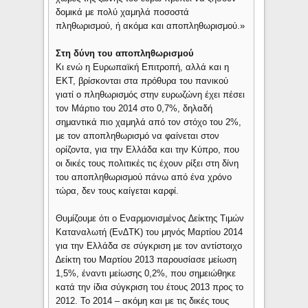
δομικά με πολύ χαμηλά ποσοστά
πληθωρισμού, ή ακόμα και αποπληθωρισμού.»
Στη δύνη του αποπληθωρισμού
Κι ενώ η Ευρωπαϊκή Επιτροπή, αλλά και η
ΕΚΤ, βρίσκονται στα πρόθυρα του πανικού
γιατί ο πληθωρισμός στην ευρωζώνη έχει πέσει
τον Μάρτιο του 2014 στο 0,7%, δηλαδή
σημαντικά πιο χαμηλά από τον στόχο του 2%,
με τον αποπληθωρισμό να φαίνεται στον
ορίζοντα, για την Ελλάδα και την Κύπρο, που
οι δικές τους πολιτικές τις έχουν ρίξει στη δίνη
του αποπληθωρισμού πάνω από ένα χρόνο
τώρα, δεν τους καίγεται καρφί.
Θυμίζουμε ότι ο Εναρµονισµένoς ∆είκτης Τιµών
Καταναλωτή (Εν∆ΤΚ) του μηνός Μαρτίου 2014
για την Ελλάδα σε σύγκριση µε τον αντίστοιχο
∆είκτη του Μαρτίου 2013 παρουσίασε μείωση
1,5%, έναντι μείωσης 0,2%, που σημειώθηκε
κατά την ίδια σύγκριση του έτους 2013 προς το
2012. Το 2014 – ακόμη και με τις δικές τους