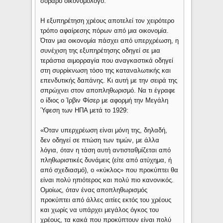
σοβαρό οικονομολόγο.
Η εξυπηρέτηση χρέους αποτελεί τον χειρότερο
τρόπο αφαίρεσης πόρων από μια οικονομία.
Όταν μια οικονομία πάσχει από υπερχρέωση, η
συνέχιση της εξυπηρέτησης οδηγεί σε μια
τεράστια αιμορραγία που αναγκαστικά οδηγεί
στη συρρίκνωση τόσο της καταναλωτικής και
επενδυτικής δαπάνης. Κι αυτή με την σειρά της
σπρώχνει στον αποπληθωρισμό. Να τι έγραφε
ο ίδιος ο Ίρβιν Φίσερ με αφορμή την Μεγάλη
Ύφεση των ΗΠΑ μετά το 1929:
«Όταν υπερχρέωση είναι μόνη της, δηλαδή,
δεν οδηγεί σε πτώση των τιμών, με άλλα
λόγια, όταν η τάση αυτή αντισταθμίζεται από
πληθωριστικές δυνάμεις (είτε από ατύχημα, ή
από σχεδιασμό), ο «κύκλος» που προκύπτει θα
είναι πολύ ηπιότερος και πολύ πιο κανονικός.
Ομοίως, όταν ένας αποπληθωρισμός
προκύπτει από άλλες αιτίες εκτός του χρέους
και χωρίς να υπάρχει μεγάλος όγκος του
χρέους, τα κακά που προκύπτουν είναι πολύ