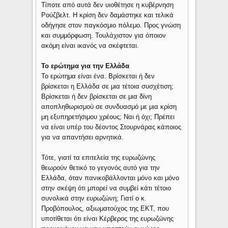
Τίποτε από αυτά δεν υιοθέτησε η κυβέρνηση
Ρούζβελτ. Η κρίση δεν δαμάστηκε και τελικά
οδήγησε στον παγκόσμιο πόλεμο. Προς γνώση
και συμμόρφωση. Τουλάχιστον για όποιον
ακόμη είναι ικανός να σκέφτεται.
Το ερώτημα για την Ελλάδα
Το ερώτημα είναι ένα. Βρίσκεται ή δεν
βρίσκεται η Ελλάδα σε μια τέτοια συσχέτιση;
Βρίσκεται ή δεν βρίσκεται σε μια δίνη
αποπληθωρισμού σε συνδυασμό με μια κρίση
μη εξυπηρετήσιμου χρέους; Ναι ή όχι; Πρέπει
να είναι υπέρ του δέοντος Στουρνάρας κάποιος
για να απαντήσει αρνητικά.
Τότε, γιατί τα επιτελεία της ευρωζώνης
θεωρούν θετικό το γεγονός αυτό για την
Ελλάδα, όταν πανικοβάλλονται μόνο και μόνο
στην σκέψη ότι μπορεί να συμβεί κάτι τέτοιο
συνολικά στην ευρωζώνη; Γιατί ο κ.
Προβόπουλος, αξιωματούχος της ΕΚΤ, που
υποτίθεται ότι είναι Κέρβερος της ευρωζώνης