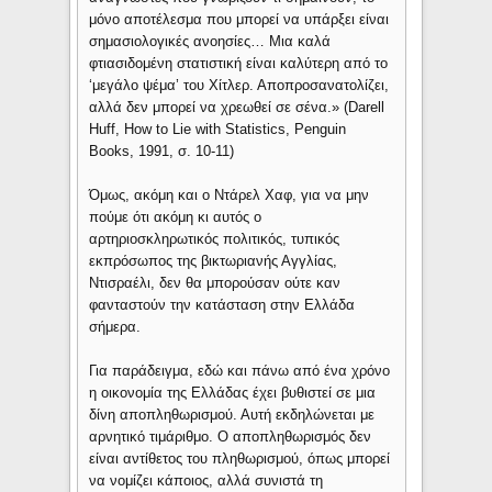
μόνο αποτέλεσμα που μπορεί να υπάρξει είναι
σημασιολογικές ανοησίες… Μια καλά
φτιασιδομένη στατιστική είναι καλύτερη από το
‘μεγάλο ψέμα’ του Χίτλερ. Αποπροσανατολίζει,
αλλά δεν μπορεί να χρεωθεί σε σένα.» (Darell
Huff, How to Lie with Statistics, Penguin
Books, 1991, σ. 10-11)
Όμως, ακόμη και ο Ντάρελ Χαφ, για να μην
πούμε ότι ακόμη κι αυτός ο
αρτηριοσκληρωτικός πολιτικός, τυπικός
εκπρόσωπος της βικτωριανής Αγγλίας,
Ντισραέλι, δεν θα μπορούσαν ούτε καν
φανταστούν την κατάσταση στην Ελλάδα
σήμερα.
Για παράδειγμα, εδώ και πάνω από ένα χρόνο
η οικονομία της Ελλάδας έχει βυθιστεί σε μια
δίνη αποπληθωρισμού. Αυτή εκδηλώνεται με
αρνητικό τιμάριθμο. Ο αποπληθωρισμός δεν
είναι αντίθετος του πληθωρισμού, όπως μπορεί
να νομίζει κάποιος, αλλά συνιστά τη