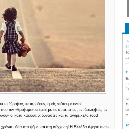
Φά
οι
Το
με
με
Συ
Έπ
η 
Γκ
Aι
ου το έθρεψαν, καταρρέουν, εμείς στέκουμε ενεοί!
Σε
ου τον «θρέψαμε» κι εμείς με τις αυταπάτες ,τις ιδεοληψίες, τις
να
ουν οι κατά καιρούς οι δυνάστες και τα ανδρείκελά τους!
συ
Το
α χρόνια μέσα στο ψέμα και στη σύγχυση! Η Ελλάδα άφησε πίσω