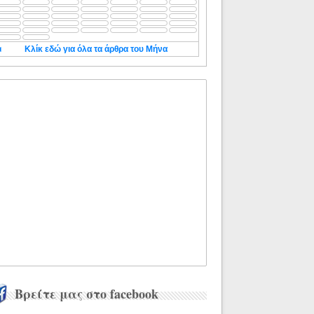
◄
Κλίκ εδώ για όλα τα άρθρα του Μήνα
Βρείτε μας στο facebook