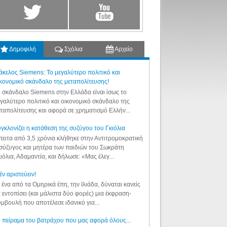
Δημοφιλή
Σχόλια
Αρχείο
κελος Siemens: Το μεγαλύτερο πολιτικό και
κονομικό σκάνδαλο της μεταπολίτευσης!
 σκάνδαλο Siemens στην Ελλάδα είναι ίσως το
γαλύτερο πολιτικό και οικονομικό σκάνδαλο της
ταπολίτευσης και αφορά σε χρηματισμό Ελλήν...
γκλονίζει η κατάθεση της συζύγου του Γκιόλια
ειτα από 3,5 χρόνια κλήθηκε στην Αντιτρομοκρατική
σύζυγος και μητέρα των παιδιών του Σωκράτη
ιόλια, Αδαμαντία, και δήλωσε: «Μας έλεγ...
έν αριστεύειν!
 ένα από τα Ομηρικά έπη, την Ιλιάδα, δύναται κανείς
 εντοπίσει (και μάλιστα δύο φορές) μια έκφραση-
μβουλή που αποτέλεσε ιδανικό για...
 πείραμα του βατράχου που μας αφορά όλους...