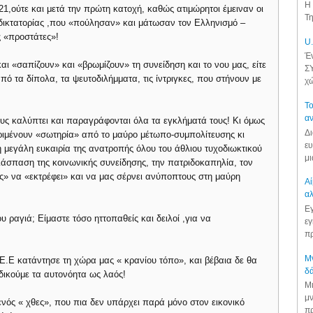
Η 
21,ούτε και μετά την πρώτη κατοχή, καθώς ατιμώρητοι έμειναν οι
Τη
 δικτατορίας ,που «πούλησαν» και μάτωσαν τον Ελληνισμό –
ς «προστάτες»!
U.
Έν
 «σαπίζουν» και «βρωμίζουν» τη συνείδηση και το νου μας, είτε
ΣΥ
ό τα δίπολα, τα ψευτοδιλήμματα, τις ίντριγκες, που στήνουν με
χώ
Το
αν
ους καλύπτει και παραγράφονται όλα τα εγκλήματά τους! Κι όμως
Δι
ιμένουν «σωτηρία» από το μαύρο μέτωπο-συμπολίτευσης κι
ευ
η μεγάλη ευκαιρία της ανατροπής όλου του άθλιου τυχοδιωκτικού
μι
ιάσπαση της κοινωνικής συνείδησης, την πατριδοκαπηλία, τον
ς» να «εκτρέφει» και να μας σέρνει ανύποπτους στη μαύρη
Αί
αλ
Εγ
υ ραγιά; Είμαστε τόσο ηττοπαθείς και δειλοί ,για να
εγ
πρ
Μν
Ε.Ε κατάντησε τη χώρα μας « κρανίου τόπο», και βέβαια δε θα
δά
κδικούμε τα αυτονόητα ως λαός!
Μι
μν
νός « χθες», που πια δεν υπάρχει παρά μόνο στον εικονικό
πρ