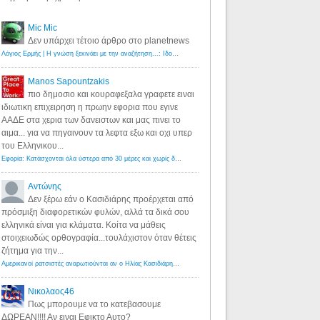
Mic Mic
Δεν υπάρχει τέτοιο άρθρο στο planetnews
Λόγιος Ερμής | Η γνώση ξεκινάει με την αναζήτηση...: Ιδού οι 18 που χρωστούν 11 δις ευρώ!
·
6 years ago
Manos Sapountzakis
πιο δημοσιο και κουραφεξαλα γραφετε ειναι
ιδιωτικη επιχειρηση η πρωην εφορια που εγινε
ΑΑΔΕ στα χερια των δανειστων και μας πινει το
αιμα... για να πηγαινουν τα λεφτα εξω και οχι υπερ
του Ελληνικου...
Εφορία: Κατάσχονται όλα ύστερα από 30 μέρες και χωρίς δικαστικές αποφάσεις - Λόγιος Ερμής
·
6 years ag
Αντώνης
Δεν ξέρω εάν ο Κασιδιάρης προέρχεται από
πρόσμιξη διαφορετικών φυλών, αλλά τα δικά σου
ελληνικά είναι για κλάματα. Κοίτα να μάθεις
στοιχειωδώς ορθογραφία...τουλάχιστον όταν θέτεις
ζήτημα για την...
Αμερικανοί ρατσιστές αναρωτιούνται αν ο Ηλίας Κασιδιάρης ανήκει στη λευκή φυλή... - Λόγιος Ερμής
·
7 yea
Νικολαος46
Πως μπορουμε να το κατεβασουμε
ΔΩΡΕΑΝ!!!! Αν ειναι Εφικτο Αυτο?