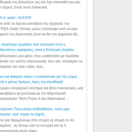
θεωρία του βατράχου λες και έχει επινοηθεί για μας.
ν ξέρετε; Είναι πολύ διδακτική.
S.A. καλεί...ALEXIS!
α από τα πρώτα ραντεβού του αρχηγού του
ΡΙΖΑ Αλέξη Τσίπρα, μόλις επέστρεψε από τα ιερά
ματα της Αργεντινής ήταν να δει τον Δημήτρη Αβ...
 τελειότερο εργαλείο που επινόησε ποτε ο
θρώπινος εγκέφαλος, είναι η Ελληνική γλώσσα.
αδυκτιακοί μου φίλοι, που υιοθετίσατε με περίσσια
κολία τον τρόπο επικοινωνίας που σας πλάσαραν τα
άσματα της νέας τάξης πρα...
μα και δάκρυα πλέον η εναλλακτική για την χώρα,
λά ο μόνος δρόμος προς την ελευθερία!
χώριο ολιγαρχικό σύστημα και ξένοι τοκογλύφοι, μας
κλωβίζουν ψυχολογικά με την Θαρτσερική
οπαγάνδα TINA (There Is No Alternative). ...
ημόνια: Ποια μέτρα επιβλήθηκαν, ποιοι μας
νεισαν, πού πήγαν τα λεφτά...
ας και περιμένουμε απο στιγμή σε στιγμή το 4ο
ημόνιο , ας δούμε όλα τα στοιχεία για τα 3
οηγούμενα μέχρι τώρα...