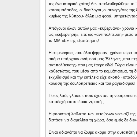
της ένα ιστορικό χρέος! Δεν απελευθερώθηκε το ’
κοτσαμπάσηδες, οι δοσίλογοι ,οι συνεργάτες της
κυρίως της Κύπρου- άλλη μια φορά, υπηρετώντα
Απόγονοι όλων αυτών μας «κυβερνάνε» χρόνια και
ως «κυβέρνηση», είτε ως «αντιπολίτευση» μέσα απ
τα ΜΜ «Ε» της εξαπάτησης!
Η ατιμωρησία, που όλοι ψήφισαν, χρόνια τώρα τ
ακόμα υπάρχουν ανάμεσά μας Έλληνες ,που περ
αντιπολίτευσης- που μας έφερε εδώ! Τώρα είναι 
καθεστώτος, που μέσα από το κομμάτιασμα, τη δ
εκχυδαισμό και την ευτέλεια είχε σκοπό «οπαδού
κόλαση της δουλοπρέπειας και του ραγιαδισμού!
Ποιος λαός γλίτωσε ποτέ έχοντας τη νοοτροπία το
καταδεχόμαστε τέτοια ντροπή ;
Η φασιστική λαίλαπα των «εταίρων» νεοναζί της 
διστάσει να διαμελίσει τη χώρα, όσο εμείς δε διε
Είναι αδιανόητο να ζούμε ακόμα στην αυταπάτη ε