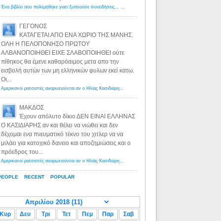
Ένα βιβλίο που πολεμήθηκε γιατί ξυπνούσε συνειδήσεις... - Λόγιος Ερμής | Η γνώση ξεκινάει με την αναζήτηση...
ΓΕΓΟΝΟΣ
ΚΑΤΑΓΕΤΑΙ ΑΠΟ ΕΝΑ ΧΩΡΙΟ ΤΗΣ ΜΑΝΗΣ.
ΟΛΗ Η ΠΕΛΟΠΟΝΗΣΟ ΠΡΩΤΟΥ
ΑΛΒΑΝΟΠΟΙΗΘΕΙ ΕΙΧΕ ΣΛΑΒΟΠΟΙΗΘΕΙ ούτε
πίθηκος θα έμενε καθαρόαιμος μετα απο την
εισβολή αυτών των μη ελληνικών φυλων εκεί κατω.
Οι...
Αμερικανοί ρατσιστές αναρωτιούνται αν ο Ηλίας Κασιδιάρης ανήκει στη λευκή φυλή... - Λόγιος Ερμής
·
8 yea
ΜΑΚΔΟΣ
Έχουν απόλυτο δίκιο ΔΕΝ ΕΙΝΑΙ ΕΛΛΗΝΑΣ
Ο ΚΑΣΙΔΙΑΡΗΣ αν και θέλει να νιώθει και δεν
δέχομαι ενα πνευματικό τέκνο του χιτλερ να να
μιλάει για κατοχικό δανειο και αποζημιώσεις και ο
πρόεδρος του...
Αμερικανοί ρατσιστές αναρωτιούνται αν ο Ηλίας Κασιδιάρης ανήκει στη λευκή φυλή... - Λόγιος Ερμής
·
8 yea
PEOPLE
RECENT
POPULAR
Κυρ
Δευ
Τρι
Τετ
Πεμ
Παρ
Σαβ