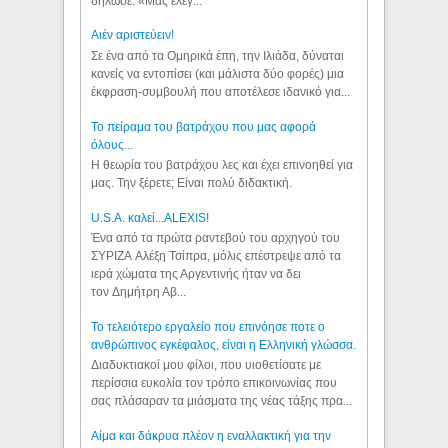
δήλωσε: «Μας έλεγ...
Aιέν αριστεύειν!
Σε ένα από τα Ομηρικά έπη, την Ιλιάδα, δύναται
κανείς να εντοπίσει (και μάλιστα δύο φορές) μια
έκφραση-συμβουλή που αποτέλεσε ιδανικό για...
Το πείραμα του βατράχου που μας αφορά
όλους...
Η θεωρία του βατράχου λες και έχει επινοηθεί για
μας. Την ξέρετε; Είναι πολύ διδακτική.
U.S.A. καλεί...ALEXIS!
Ένα από τα πρώτα ραντεβού του αρχηγού του
ΣΥΡΙΖΑ Αλέξη Τσίπρα, μόλις επέστρεψε από τα
ιερά χώματα της Αργεντινής ήταν να δει
τον Δημήτρη Αβ...
Το τελειότερο εργαλείο που επινόησε ποτε ο
ανθρώπινος εγκέφαλος, είναι η Ελληνική γλώσσα.
Διαδυκτιακοί μου φίλοι, που υιοθετίσατε με
περίσσια ευκολία τον τρόπο επικοινωνίας που
σας πλάσαραν τα μιάσματα της νέας τάξης πρα...
Αίμα και δάκρυα πλέον η εναλλακτική για την