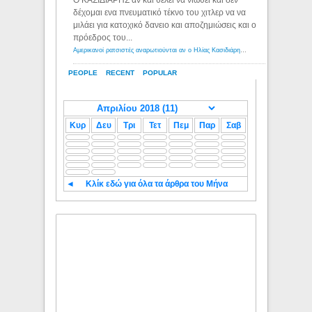
Ο ΚΑΣΙΔΙΑΡΗΣ αν και θέλει να νιώθει και δεν
δέχομαι ενα πνευματικό τέκνο του χιτλερ να να
μιλάει για κατοχικό δανειο και αποζημιώσεις και ο
πρόεδρος του...
Αμερικανοί ρατσιστές αναρωτιούνται αν ο Ηλίας Κασιδιάρης ανήκει στη λευκή φυλή... - Λόγιος Ερμής
PEOPLE
RECENT
POPULAR
Κυρ
Δευ
Τρι
Τετ
Πεμ
Παρ
Σαβ
◄
Κλίκ εδώ για όλα τα άρθρα του Μήνα