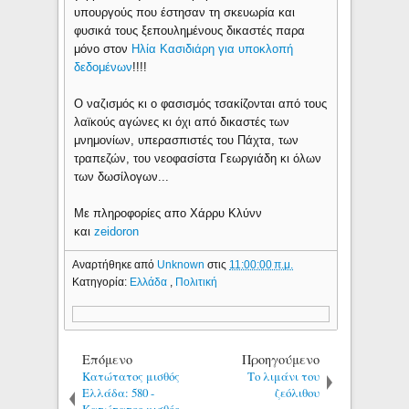
υπουργούς που έστησαν τη σκευωρία και
φυσικά τους ξεπουλημένους δικαστές παρα
μόνο στον
Ηλία Κασιδιάρη για υποκλοπή
δεδομένων
!!!!
Ο ναζισμός κι ο φασισμός τσακίζονται από τους
λαϊκούς αγώνες κι όχι από δικαστές των
μνημονίων, υπερασπιστές του Πάχτα, των
τραπεζών, του νεοφασίστα Γεωργιάδη κι όλων
των δωσίλογων...
Με πληροφορίες απο Χάρρυ Κλύνν
και
zeidoron
Αναρτήθηκε από
Unknown
στις
11:00:00 π.μ.
Κατηγορία:
Ελλάδα
,
Πολιτική
Επόμενο
Προηγούμενο
Κατώτατος μισθός
Το λιμάνι του
Ελλάδα: 580 -
ζεόλιθου
Κατώτατος μισθός