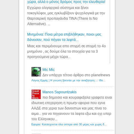
χώρα, αλλά ο μόνος δρόμος προς την ελευθερία!
Εγχώριο ολιγαρχικό σύστημα και ξένοι
τοκογλύφοι, μας εγκλωβίζουν ψυχολογικά με την
Θαρτσερική προπαγάνδα TINA (There Is No
Alternative). ...
Μνημόνια: Ποια μέτρα επιβλήθηκαν, ποιοι μας
δάνεισαν, πού πήγαν τα λεφτά...
Μιας και περιμένουμε απο στιγμή σε στιγμή το 4ο
μνημόνιο , ας δούμε όλα τα στοιχεία για τα 3
προηγούμενα μέχρι τώρα...
Mic Mic
Δεν υπάρχει τέτοιο άρθρο στο planetnews
Λόγιος Ερμής | Η γνώση ξεκινάει με την αναζήτηση...: Ιδού οι 18 που χρωστούν 11 δις ευρώ!
Manos Sapountzakis
πιο δημοσιο και κουραφεξαλα γραφετε ειναι
ιδιωτικη επιχειρηση η πρωην εφορια που εγινε
ΑΑΔΕ στα χερια των δανειστων και μας πινει το
αιμα... για να πηγαινουν τα λεφτα εξω και οχι υπερ
του Ελληνικου...
Εφορία: Κατάσχονται όλα ύστερα από 30 μέρες και χωρίς δικαστικές αποφάσεις - Λόγιος Ερμής