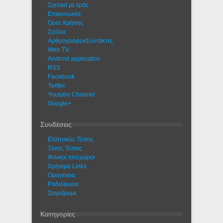
Σχετικά με εμάς
Eπικοινωνία
Όροι Χρήσης
Σχόλια
Αρθρογράφοι/Συντάκτες
Web TV
Android application
RSS
Facebook
Twitter
Youtube Channel
Google+
Συνδέσεις
Ελληνικός Τύπος
Ξένος Τύπος
Φιλικοί Ιστοχώροι
Χρήσιμα Links
Ομογένεια
Ραδιόφωνο
Στηρίζουμε
Κατηγορίες