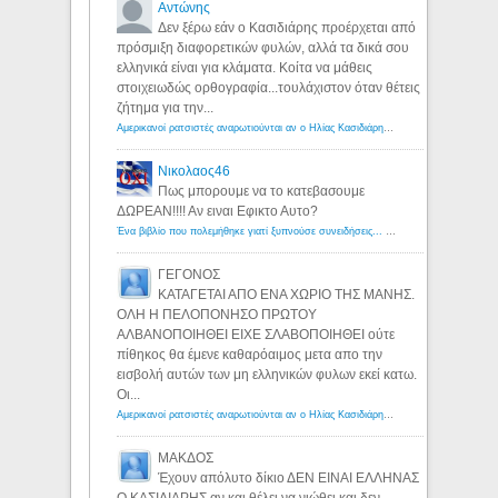
Αντώνης
Δεν ξέρω εάν ο Κασιδιάρης προέρχεται από
πρόσμιξη διαφορετικών φυλών, αλλά τα δικά σου
ελληνικά είναι για κλάματα. Κοίτα να μάθεις
στοιχειωδώς ορθογραφία...τουλάχιστον όταν θέτεις
ζήτημα για την...
Αμερικανοί ρατσιστές αναρωτιούνται αν ο Ηλίας Κασιδιάρης ανήκει στη λευκή φυλή... - Λόγιος Ερμής
Νικολαος46
Πως μπορουμε να το κατεβασουμε
ΔΩΡΕΑΝ!!!! Αν ειναι Εφικτο Αυτο?
Ένα βιβλίο που πολεμήθηκε γιατί ξυπνούσε συνειδήσεις... - Λόγιος Ερμής | Η γνώση ξεκινάει με την αναζήτηση...
ΓΕΓΟΝΟΣ
ΚΑΤΑΓΕΤΑΙ ΑΠΟ ΕΝΑ ΧΩΡΙΟ ΤΗΣ ΜΑΝΗΣ.
ΟΛΗ Η ΠΕΛΟΠΟΝΗΣΟ ΠΡΩΤΟΥ
ΑΛΒΑΝΟΠΟΙΗΘΕΙ ΕΙΧΕ ΣΛΑΒΟΠΟΙΗΘΕΙ ούτε
πίθηκος θα έμενε καθαρόαιμος μετα απο την
εισβολή αυτών των μη ελληνικών φυλων εκεί κατω.
Οι...
Αμερικανοί ρατσιστές αναρωτιούνται αν ο Ηλίας Κασιδιάρης ανήκει στη λευκή φυλή... - Λόγιος Ερμής
ΜΑΚΔΟΣ
Έχουν απόλυτο δίκιο ΔΕΝ ΕΙΝΑΙ ΕΛΛΗΝΑΣ