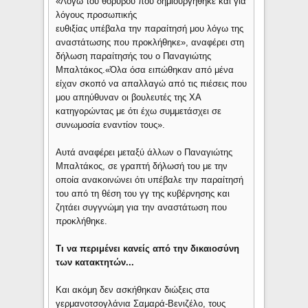
«Λόγω του θορύβου που δημιουργήθηκε και για
λόγους προσωπικής
ευθιξίας υπέβαλα την παραίτησή μου λόγω της
αναστάτωσης που προκλήθηκε», αναφέρει στη
δήλωση παραίτησής του ο Παναγιώτης
Μπαλτάκος.«Όλα όσα ειπώθηκαν από μένα
είχαν σκοπό να απαλλαγώ από τις πιέσεις που
μου απηύθυναν οι βουλευτές της ΧΑ
κατηγορώντας με ότι έχω συμμετάσχει σε
συνωμοσία εναντίον τους».
Αυτά αναφέρει μεταξύ άλλων ο Παναγιώτης
Μπαλτάκος, σε γραπτή δήλωσή του με την
οποία ανακοινώνει ότι υπέβαλε την παραίτησή
του από τη θέση του γγ της κυβέρνησης και
ζητάει συγγνώμη για την αναστάτωση που
προκλήθηκε.
Τι να περιμένει κανείς από την δικαιοσύνη
των κατακτητών...
Και ακόμη δεν ασκήθηκαν διώξεις στα
γερμανοτσογλάνια Σαμαρά-Βενιζέλο, τους