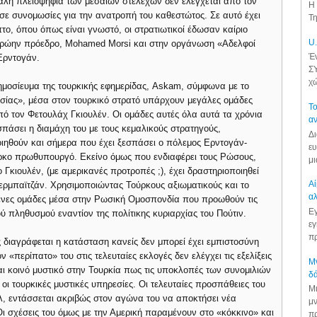
άλη πλειοψηφία των μεσαίων στελεχών δεν ελέγχεται από τον
Η 
 σε συνομωσίες για την ανατροπή του καθεστώτος. Σε αυτό έχει
Τη
υπτο, όπου όπως είναι γνωστό, οι στρατιωτικοί έδωσαν καίριο
U.
πρώην πρόεδρο, Mohamed Morsi και στην οργάνωση «Αδελφοί
Έν
Ερντογάν.
ΣΥ
χώ
οσίευμα της τουρκικής εφημερίδας, Askam, σύμφωνα με το
σίας», μέσα στον τουρκικό στρατό υπάρχουν μεγάλες ομάδες
Το
 τον Φετουλάχ Γκιουλέν. Οι ομάδες αυτές όλα αυτά τα χρόνια
αν
σπάσει η διαμάχη του με τους κεμαλικούς στρατηγούς,
Δι
ιηθούν και σήμερα που έχει ξεσπάσει ο πόλεμος Ερντογάν-
ευ
ούρκο πρωθυπουργό. Εκείνο όμως που ενδιαφέρει τους Ρώσους,
μι
 ο Γκιουλέν, (με αμερικανές προτροπές ;), έχει δραστηριοποιηθεί
Αί
Αζερμπαϊτζάν. Χρησιμοποιώντας Τούρκους αξιωματικούς και το
αλ
μένες ομάδες μέσα στην Ρωσική Ομοσπονδία που προωθούν τις
Εγ
ύ πληθυσμού εναντίον της πολίτικης κυριαρχίας του Πούτιν.
εγ
πρ
 διαγράφεται η κατάσταση κανείς δεν μπορεί έχει εμπιστοσύνη
 «περίπατο» του στις τελευταίες εκλογές δεν ελέγχει τις εξελίξεις
Μν
ι κοινό μυστικό στην Τουρκία πως τις υποκλοπές των συνομιλιών
δά
οι τουρκικές μυστικές υπηρεσίες. Οι τελευταίες προσπάθειες του
Μι
λ, εντάσσεται ακριβώς στον αγώνα του να αποκτήσει νέα
μν
Οι σχέσεις του όμως με την Αμερική παραμένουν στο «κόκκινο» και
πρ