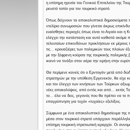
η επίσημη ηγεσία του Γενικού Επιτελείου της Τ
ρευστό τοπίο για τον τουρκικό στρατό.
Όπως δείχνουν τα αποκαλυπτικά δημοσιεύματα το
ντελίριο συνωμοσιών που γίνεται άκρως επικίνδ
ευαίσθητες περιοχές όπως είναι το Αιγαίο και η
ελέγχει την κατάσταση και αυτό καθιστά ακόμα 
τελευταίων επικινδύνων προκλήσεων εκ μέρους
τις… κρουαζιέρες των πολεμικών τους πλοίων έξω
με την ξέφρενη κούρσα της τουρκικής πολεμικής β
ικανό να τινάξει στον αέρα την ειρήνη στην ευρύ
Θα περίμενε κανείς ότι ο Ερντογάν μετά από δώδ
στρατηγών με την υπόθεση Εργενεκόν, θα είχε κα
και τον έλεγχο των κινήσεων των Τούρκων αξιωμ
νέες αποκαλύψεις, από εντός και από… εκτός Του
το… έλα να δεις, γεγονός που θα πρέπει να το 
επαγρύπνηση για τυχόν «τυχαίες» εξελίξεις.
Σύμφωνα με ένα αποκαλυπτικό δημοσίευμα της το
μέσα στον τουρκικό στρατό υπάρχουν παράλληλε
επίσημη τουρκική στρατιωτική ιεραρχία. Οι συνο