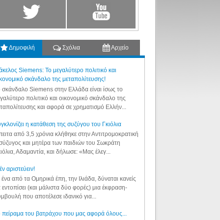
Δημοφιλή
Σχόλια
Αρχείο
κελος Siemens: Το μεγαλύτερο πολιτικό και
κονομικό σκάνδαλο της μεταπολίτευσης!
 σκάνδαλο Siemens στην Ελλάδα είναι ίσως το
γαλύτερο πολιτικό και οικονομικό σκάνδαλο της
ταπολίτευσης και αφορά σε χρηματισμό Ελλήν...
γκλονίζει η κατάθεση της συζύγου του Γκιόλια
ειτα από 3,5 χρόνια κλήθηκε στην Αντιτρομοκρατική
σύζυγος και μητέρα των παιδιών του Σωκράτη
ιόλια, Αδαμαντία, και δήλωσε: «Μας έλεγ...
έν αριστεύειν!
 ένα από τα Ομηρικά έπη, την Ιλιάδα, δύναται κανείς
 εντοπίσει (και μάλιστα δύο φορές) μια έκφραση-
μβουλή που αποτέλεσε ιδανικό για...
 πείραμα του βατράχου που μας αφορά όλους...