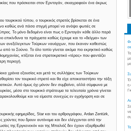
ουρκίας που πρόσκειται στον Ερντογάν, σκιαγραφούν ένα άκρως
υ τουρκικού τύπου, ο τουρκικός στρατός βρίσκεται σε ένα
υνο καθώς ανά πάσα στιγμή μπορεί να ανάψει φωτιές σε
 Κύπρος. Το μόνο δεδομένο είναι πως ο Ερντογάν κάθε άλλο παρά
πιο επικίνδυνα τα πράγματα καθώς έχουμε και το «δείγμα» των
Φά
 των ανεξέλεγκτων Τούρκων ναυάρχων, που έκαναν καθεστώς
οι
 από το Σούνιο. Το όλο τοπίο γίνεται ακόμα πιο εκρηκτικό καθώς
Το
ιομηχανίας, κτίζεται ένα στρατοκρατικό «τέρας» που φαντάζει
με
τερη περιοχή.
με
εκα χρόνια εξουσίας και μετά τις συλλήψεις των Τούρκων
Συ
θαρίσει τον τουρκικό στρατό και θα είχε αποκαταστήσει την τάξη
Έπ
ατικών. Αυτό όμως όχι μόνον δεν συμβαίνει, αλλά σύμφωνα με
η 
Γκ
ρκίας, μέσα στο τουρκικό στράτευμα τα τελευταία χρόνια γίνεται
παρακολουθούμε και να είμαστε συνεχώς εν εγρήγορση και σε
Aι
Σε
να
υρκικής εφημερίδας, Star και του αρθρογράφου, Ardan Zentürk,
συ
ς χούντες που δρουν αυτόνομα και δεν ελέγχονται από την
μωσίες της Εργκενεκόν και της Μπαλιόζ δεν έχουν εξαρθρωθεί
Το