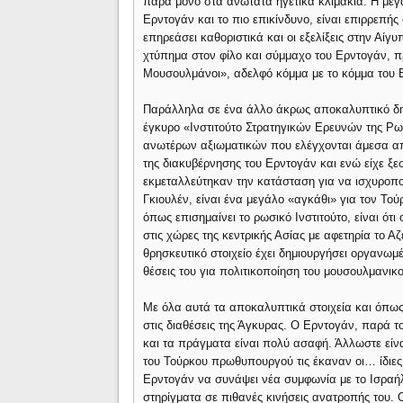
παρά μόνο στα ανώτατα ηγετικά κλιμάκια. Η μεγ
Ερντογάν και το πιο επικίνδυνο, είναι επιρρεπής
επηρεάσει καθοριστικά και οι εξελίξεις στην Αίγ
χτύπημα στον φίλο και σύμμαχο του Ερντογάν, 
Μουσουλμάνοι», αδελφό κόμμα με το κόμμα του 
Παράλληλα σε ένα άλλο άκρως αποκαλυπτικό δημ
έγκυρο «Ινστιτούτο Στρατηγικών Ερευνών της Ρω
ανωτέρων αξιωματικών που ελέγχονται άμεσα από
της διακυβέρνησης του Ερντογάν και ενώ είχε ξε
εκμεταλλεύτηκαν την κατάσταση για να ισχυροπο
Γκιουλέν, είναι ένα μεγάλο «αγκάθι» για τον Τ
όπως επισημαίνει το ρωσικό Ινστιτούτο, είναι ότι
στις χώρες της κεντρικής Ασίας με αφετηρία το 
θρησκευτικό στοιχείο έχει δημιουργήσει οργανω
θέσεις του για πολιτικοποίηση του μουσουλμανικο
Με όλα αυτά τα αποκαλυπτικά στοιχεία και όπως
στις διαθέσεις της Άγκυρας. Ο Ερντογάν, παρά τον
και τα πράγματα είναι πολύ ασαφή. Άλλωστε είνα
του Τούρκου πρωθυπουργού τις έκαναν οι… ίδιες 
Ερντογάν να συνάψει νέα συμφωνία με το Ισραή
στηρίγματα σε πιθανές κινήσεις ανατροπής του. 