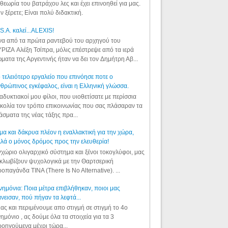
θεωρία του βατράχου λες και έχει επινοηθεί για μας.
ν ξέρετε; Είναι πολύ διδακτική.
S.A. καλεί...ALEXIS!
α από τα πρώτα ραντεβού του αρχηγού του
ΡΙΖΑ Αλέξη Τσίπρα, μόλις επέστρεψε από τα ιερά
ματα της Αργεντινής ήταν να δει τον Δημήτρη Αβ...
 τελειότερο εργαλείο που επινόησε ποτε ο
θρώπινος εγκέφαλος, είναι η Ελληνική γλώσσα.
αδυκτιακοί μου φίλοι, που υιοθετίσατε με περίσσια
κολία τον τρόπο επικοινωνίας που σας πλάσαραν τα
άσματα της νέας τάξης πρα...
μα και δάκρυα πλέον η εναλλακτική για την χώρα,
λά ο μόνος δρόμος προς την ελευθερία!
χώριο ολιγαρχικό σύστημα και ξένοι τοκογλύφοι, μας
κλωβίζουν ψυχολογικά με την Θαρτσερική
οπαγάνδα TINA (There Is No Alternative). ...
ημόνια: Ποια μέτρα επιβλήθηκαν, ποιοι μας
νεισαν, πού πήγαν τα λεφτά...
ας και περιμένουμε απο στιγμή σε στιγμή το 4ο
ημόνιο , ας δούμε όλα τα στοιχεία για τα 3
οηγούμενα μέχρι τώρα...