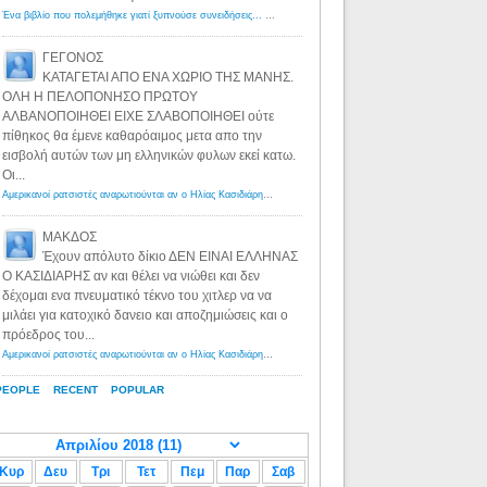
Ένα βιβλίο που πολεμήθηκε γιατί ξυπνούσε συνειδήσεις... - Λόγιος Ερμής | Η γνώση ξεκινάει με την αναζήτηση...
ΓΕΓΟΝΟΣ
ΚΑΤΑΓΕΤΑΙ ΑΠΟ ΕΝΑ ΧΩΡΙΟ ΤΗΣ ΜΑΝΗΣ.
ΟΛΗ Η ΠΕΛΟΠΟΝΗΣΟ ΠΡΩΤΟΥ
ΑΛΒΑΝΟΠΟΙΗΘΕΙ ΕΙΧΕ ΣΛΑΒΟΠΟΙΗΘΕΙ ούτε
πίθηκος θα έμενε καθαρόαιμος μετα απο την
εισβολή αυτών των μη ελληνικών φυλων εκεί κατω.
Οι...
Αμερικανοί ρατσιστές αναρωτιούνται αν ο Ηλίας Κασιδιάρης ανήκει στη λευκή φυλή... - Λόγιος Ερμής
·
8 yea
ΜΑΚΔΟΣ
Έχουν απόλυτο δίκιο ΔΕΝ ΕΙΝΑΙ ΕΛΛΗΝΑΣ
Ο ΚΑΣΙΔΙΑΡΗΣ αν και θέλει να νιώθει και δεν
δέχομαι ενα πνευματικό τέκνο του χιτλερ να να
μιλάει για κατοχικό δανειο και αποζημιώσεις και ο
πρόεδρος του...
Αμερικανοί ρατσιστές αναρωτιούνται αν ο Ηλίας Κασιδιάρης ανήκει στη λευκή φυλή... - Λόγιος Ερμής
·
8 yea
PEOPLE
RECENT
POPULAR
Κυρ
Δευ
Τρι
Τετ
Πεμ
Παρ
Σαβ