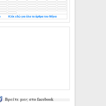
◄
Κλίκ εδώ για όλα τα άρθρα του Μήνα
Βρείτε μας στο facebook