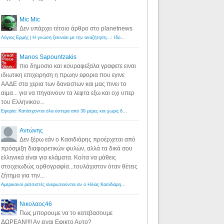
Mic Mic
Δεν υπάρχει τέτοιο άρθρο στο planetnews
Λόγιος Ερμής | Η γνώση ξεκινάει με την αναζήτηση...: Ιδού οι 18 που χρωστούν 11 δις ευρώ!
·
6 years ago
Manos Sapountzakis
πιο δημοσιο και κουραφεξαλα γραφετε ειναι
ιδιωτικη επιχειρηση η πρωην εφορια που εγινε
ΑΑΔΕ στα χερια των δανειστων και μας πινει το
αιμα... για να πηγαινουν τα λεφτα εξω και οχι υπερ
του Ελληνικου...
Εφορία: Κατάσχονται όλα ύστερα από 30 μέρες και χωρίς δικαστικές αποφάσεις - Λόγιος Ερμής
·
6 years ag
Αντώνης
Δεν ξέρω εάν ο Κασιδιάρης προέρχεται από
πρόσμιξη διαφορετικών φυλών, αλλά τα δικά σου
ελληνικά είναι για κλάματα. Κοίτα να μάθεις
στοιχειωδώς ορθογραφία...τουλάχιστον όταν θέτεις
ζήτημα για την...
Αμερικανοί ρατσιστές αναρωτιούνται αν ο Ηλίας Κασιδιάρης ανήκει στη λευκή φυλή... - Λόγιος Ερμής
·
7 yea
Νικολαος46
Πως μπορουμε να το κατεβασουμε
ΔΩΡΕΑΝ!!!! Αν ειναι Εφικτο Αυτο?