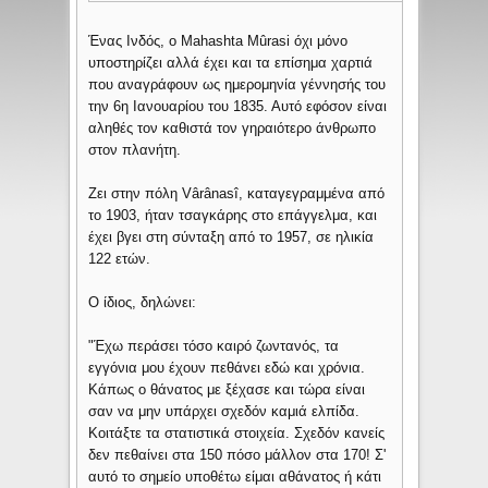
Ένας Ινδός, ο Mahashta Mûrasi όχι μόνο
υποστηρίζει αλλά έχει και τα επίσημα χαρτιά
που αναγράφουν ως ημερομηνία γέννησής του
την 6η Ιανουαρίου του 1835. Αυτό εφόσον είναι
αληθές τον καθιστά τον γηραιότερο άνθρωπο
στον πλανήτη.
Ζει στην πόλη Vârânasî, καταγεγραμμένα από
το 1903, ήταν τσαγκάρης στο επάγγελμα, και
έχει βγει στη σύνταξη από το 1957, σε ηλικία
122 ετών.
Ο ίδιος, δηλώνει:
"Έχω περάσει τόσο καιρό ζωντανός, τα
εγγόνια μου έχουν πεθάνει εδώ και χρόνια.
Κάπως ο θάνατος με ξέχασε και τώρα είναι
σαν να μην υπάρχει σχεδόν καμιά ελπίδα.
Κοιτάξτε τα στατιστικά στοιχεία. Σχεδόν κανείς
δεν πεθαίνει στα 150 πόσο μάλλον στα 170! Σ'
αυτό το σημείο υποθέτω είμαι αθάνατος ή κάτι