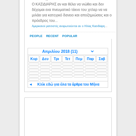
Ο ΚΑΣΙΔΙΑΡΗΣ αν και θέλει να νιώθει και δεν
δέχομαι ενα πνευματικό τέκνο του χιτλερ να να
μιλάει για κατοχικό δανειο και αποζημιώσεις και ο
πρόεδρος του...
Αμερικανοί ρατσιστές αναρωτιούνται αν ο Ηλίας Κασιδιάρης ανήκει στη λευκή φυλή... - Λόγιος Ερμής
PEOPLE
RECENT
POPULAR
Κυρ
Δευ
Τρι
Τετ
Πεμ
Παρ
Σαβ
◄
Κλίκ εδώ για όλα τα άρθρα του Μήνα