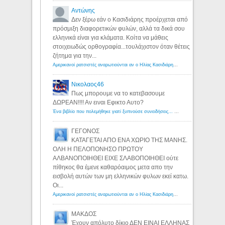
Αντώνης
Δεν ξέρω εάν ο Κασιδιάρης προέρχεται από
πρόσμιξη διαφορετικών φυλών, αλλά τα δικά σου
ελληνικά είναι για κλάματα. Κοίτα να μάθεις
στοιχειωδώς ορθογραφία...τουλάχιστον όταν θέτεις
ζήτημα για την...
Αμερικανοί ρατσιστές αναρωτιούνται αν ο Ηλίας Κασιδιάρης ανήκει στη λευκή φυλή... - Λόγιος Ερμής
Νικολαος46
Πως μπορουμε να το κατεβασουμε
ΔΩΡΕΑΝ!!!! Αν ειναι Εφικτο Αυτο?
Ένα βιβλίο που πολεμήθηκε γιατί ξυπνούσε συνειδήσεις... - Λόγιος Ερμής | Η γνώση ξεκινάει με την αναζήτηση...
ΓΕΓΟΝΟΣ
ΚΑΤΑΓΕΤΑΙ ΑΠΟ ΕΝΑ ΧΩΡΙΟ ΤΗΣ ΜΑΝΗΣ.
ΟΛΗ Η ΠΕΛΟΠΟΝΗΣΟ ΠΡΩΤΟΥ
ΑΛΒΑΝΟΠΟΙΗΘΕΙ ΕΙΧΕ ΣΛΑΒΟΠΟΙΗΘΕΙ ούτε
πίθηκος θα έμενε καθαρόαιμος μετα απο την
εισβολή αυτών των μη ελληνικών φυλων εκεί κατω.
Οι...
Αμερικανοί ρατσιστές αναρωτιούνται αν ο Ηλίας Κασιδιάρης ανήκει στη λευκή φυλή... - Λόγιος Ερμής
ΜΑΚΔΟΣ
Έχουν απόλυτο δίκιο ΔΕΝ ΕΙΝΑΙ ΕΛΛΗΝΑΣ