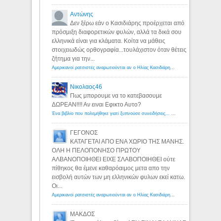
Αντώνης
Δεν ξέρω εάν ο Κασιδιάρης προέρχεται από
πρόσμιξη διαφορετικών φυλών, αλλά τα δικά σου
ελληνικά είναι για κλάματα. Κοίτα να μάθεις
στοιχειωδώς ορθογραφία...τουλάχιστον όταν θέτεις
ζήτημα για την...
Αμερικανοί ρατσιστές αναρωτιούνται αν ο Ηλίας Κασιδιάρης ανήκει στη λευκή φυλή... - Λόγιος Ερμής
Νικολαος46
Πως μπορουμε να το κατεβασουμε
ΔΩΡΕΑΝ!!!! Αν ειναι Εφικτο Αυτο?
Ένα βιβλίο που πολεμήθηκε γιατί ξυπνούσε συνειδήσεις... - Λόγιος Ερμής | Η γνώση ξεκινάει με την αναζήτηση...
ΓΕΓΟΝΟΣ
ΚΑΤΑΓΕΤΑΙ ΑΠΟ ΕΝΑ ΧΩΡΙΟ ΤΗΣ ΜΑΝΗΣ.
ΟΛΗ Η ΠΕΛΟΠΟΝΗΣΟ ΠΡΩΤΟΥ
ΑΛΒΑΝΟΠΟΙΗΘΕΙ ΕΙΧΕ ΣΛΑΒΟΠΟΙΗΘΕΙ ούτε
πίθηκος θα έμενε καθαρόαιμος μετα απο την
εισβολή αυτών των μη ελληνικών φυλων εκεί κατω.
Οι...
Αμερικανοί ρατσιστές αναρωτιούνται αν ο Ηλίας Κασιδιάρης ανήκει στη λευκή φυλή... - Λόγιος Ερμής
ΜΑΚΔΟΣ