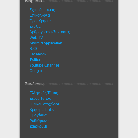
Blog info
Σχετικά με εμάς
Eπικοινωνία
Όροι Χρήσης
Σχόλια
Αρθρογράφοι/Συντάκτες
Web TV
Android application
RSS
Facebook
Twitter
Youtube Channel
Google+
Συνδέσεις
Ελληνικός Τύπος
Ξένος Τύπος
Φιλικοί Ιστοχώροι
Χρήσιμα Links
Ομογένεια
Ραδιόφωνο
Στηρίζουμε