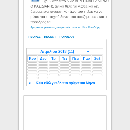
Έχουν απόλυτο δίκιο ΔΕΝ ΕΙΝΑΙ ΕΛΛΗΝΑΣ
Ο ΚΑΣΙΔΙΑΡΗΣ αν και θέλει να νιώθει και δεν
δέχομαι ενα πνευματικό τέκνο του χιτλερ να να
μιλάει για κατοχικό δανειο και αποζημιώσεις και ο
πρόεδρος του...
Αμερικανοί ρατσιστές αναρωτιούνται αν ο Ηλίας Κασιδιάρης ανήκει στη λευκή φυλή... - Λόγιος Ερμής
PEOPLE
RECENT
POPULAR
Κυρ
Δευ
Τρι
Τετ
Πεμ
Παρ
Σαβ
◄
Κλίκ εδώ για όλα τα άρθρα του Μήνα