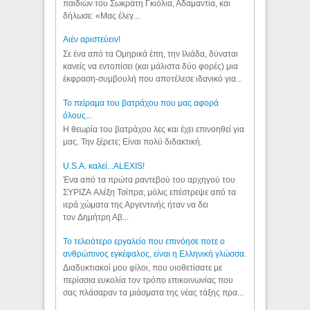
παιδιών του Σωκράτη Γκιόλια, Αδαμαντία, και
δήλωσε: «Μας έλεγ...
Aιέν αριστεύειν!
Σε ένα από τα Ομηρικά έπη, την Ιλιάδα, δύναται
κανείς να εντοπίσει (και μάλιστα δύο φορές) μια
έκφραση-συμβουλή που αποτέλεσε ιδανικό για...
Το πείραμα του βατράχου που μας αφορά
όλους...
Η θεωρία του βατράχου λες και έχει επινοηθεί για
μας. Την ξέρετε; Είναι πολύ διδακτική.
U.S.A. καλεί...ALEXIS!
Ένα από τα πρώτα ραντεβού του αρχηγού του
ΣΥΡΙΖΑ Αλέξη Τσίπρα, μόλις επέστρεψε από τα
ιερά χώματα της Αργεντινής ήταν να δει
τον Δημήτρη Αβ...
Το τελειότερο εργαλείο που επινόησε ποτε ο
ανθρώπινος εγκέφαλος, είναι η Ελληνική γλώσσα.
Διαδυκτιακοί μου φίλοι, που υιοθετίσατε με
περίσσια ευκολία τον τρόπο επικοινωνίας που
σας πλάσαραν τα μιάσματα της νέας τάξης πρα...