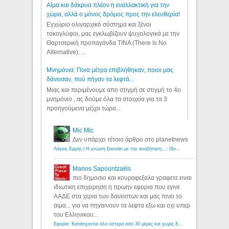
Αίμα και δάκρυα πλέον η εναλλακτική για την
χώρα, αλλά ο μόνος δρόμος προς την ελευθερία!
Εγχώριο ολιγαρχικό σύστημα και ξένοι
τοκογλύφοι, μας εγκλωβίζουν ψυχολογικά με την
Θαρτσερική προπαγάνδα TINA (There Is No
Alternative). ...
Μνημόνια: Ποια μέτρα επιβλήθηκαν, ποιοι μας
δάνεισαν, πού πήγαν τα λεφτά...
Μιας και περιμένουμε απο στιγμή σε στιγμή το 4ο
μνημόνιο , ας δούμε όλα τα στοιχεία για τα 3
προηγούμενα μέχρι τώρα...
Mic Mic
Δεν υπάρχει τέτοιο άρθρο στο planetnews
Λόγιος Ερμής | Η γνώση ξεκινάει με την αναζήτηση...: Ιδού οι 18 που χρωστούν 11 δις ευρώ!
Manos Sapountzakis
πιο δημοσιο και κουραφεξαλα γραφετε ειναι
ιδιωτικη επιχειρηση η πρωην εφορια που εγινε
ΑΑΔΕ στα χερια των δανειστων και μας πινει το
αιμα... για να πηγαινουν τα λεφτα εξω και οχι υπερ
του Ελληνικου...
Εφορία: Κατάσχονται όλα ύστερα από 30 μέρες και χωρίς δικαστικές αποφάσεις - Λόγιος Ερμής