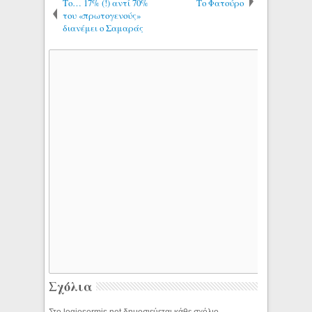
Το… 17% (!) αντί 70%
Το Φατούρο
του «πρωτογενούς»
διανέμει ο Σαμαράς
Σχόλια
Στο logiosermis.net δημοσιεύεται κάθε σχόλιο.