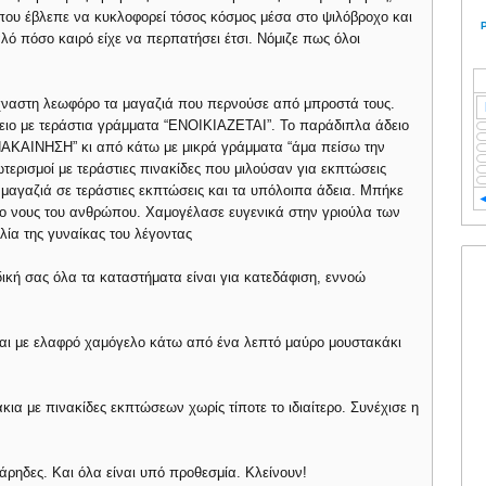
που έβλεπε να κυκλοφορεί τόσος κόσμος μέσα στο ψιλόβροχο και
αλό πόσο καιρό είχε να περπατήσει έτσι. Νόμιζε πως όλοι
χναστη λεωφόρο τα μαγαζιά που περνούσε από μπροστά τους.
ιο με τεράστια γράμματα “ΕΝΟΙΚΙΑΖΕΤΑΙ”. Το παράδιπλα άδειο
ΝΑΚΑΙΝΗΣΗ” κι από κάτω με μικρά γράμματα “άμα πείσω την
ωτερισμοί με τεράστιες πινακίδες που μιλούσαν για εκπτώσεις
 μαγαζιά σε τεράστιες εκπτώσεις και τα υπόλοιπα άδεια. Μπήκε
ι ο νους του ανθρώπου. Χαμογέλασε ευγενικά στην γριούλα των
λία της γυναίκας του λέγοντας
δική σας όλα τα καταστήματα είναι για κατεδάφιση, εννοώ
 και με ελαφρό χαμόγελο κάτω από ένα λεπτό μαύρο μουστακάκι
ζάκια με πινακίδες εκπτώσεων χωρίς τίποτε το ιδιαίτερο. Συνέχισε η
τάρηδες. Και όλα είναι υπό προθεσμία. Κλείνουν!