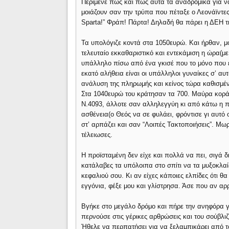
Περίμενε πως και πως αυτά τα αναδρομικά για ν
μοιάζουν σαν την τρύπα που πέταξε ο Λεονάϊντες 
Sparta!” Φράπ! Πάρτα! Δηλαδή θα πάρει η ΔΕΗ τη
Τα υπολόγιζε κοντά στα 1050ευρώ. Και ήρθαν, 
τελευταίο εκκαθαριστικό και εντεκάμιση η ώρα(με 
υπάλληλο πίσω από ένα γκισέ που το μόνο που 
εκατό αλήθεια είναι οι υπάλληλοι γυναίκες σ’ αυ
ανάλυση της πληρωμής και κείνος τώρα καθισμένο
Στα 1040ευρώ του κράτησαν τα 700. Μαύρα κορά
Ν.4093, άλλοτε σαν αλληλεγγύη κι από κάτω η π
ασθένεια(ο Θεός να σε φυλάει, φρόντισε γι αυτό 
στ’ αρπάζει και σαν “Λοιπές Τακτοποιήσεις”. Μ
τέλειωσες.
Η προϊσταμένη δεν είχε και πολλά να πει, σιγά δ
κατάλαβες τα υπόλοιπα στο σπίτι να τα μυξοκλαί
κεφαλιού σου. Κι αν είχες κάποιες ελπίδες ότι θ
εγγόνια, φέξε μου και γλίστρησα. Άσε που αν αρ
Βγήκε στο μεγάλο δρόμο και πήρε την ανηφόρα γι
περνούσε στις γέρικες αρθρώσεις και του σούβλιζ
Ήθελε να περπατήσει για να ξελαμπικάρει από το