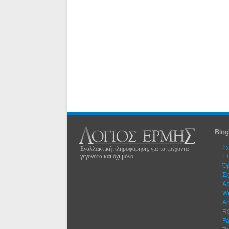
Blog
Σχ
Εναλλακτική πληροφόρηση, για τα τρέχοντα
γεγονότα και όχι μόνο...
Eπ
Όρ
Σχ
Αρ
W
An
R
F