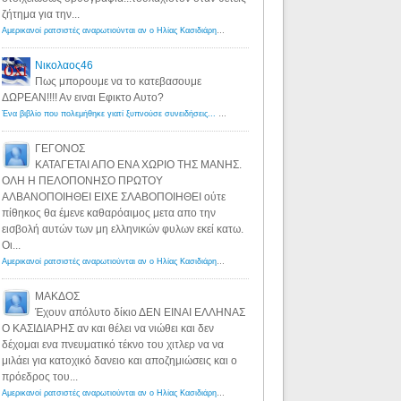
ζήτημα για την...
Αμερικανοί ρατσιστές αναρωτιούνται αν ο Ηλίας Κασιδιάρης ανήκει στη λευκή φυλή... - Λόγιος Ερμής
·
7 yea
Νικολαος46
Πως μπορουμε να το κατεβασουμε
ΔΩΡΕΑΝ!!!! Αν ειναι Εφικτο Αυτο?
Ένα βιβλίο που πολεμήθηκε γιατί ξυπνούσε συνειδήσεις... - Λόγιος Ερμής | Η γνώση ξεκινάει με την αναζήτηση...
ΓΕΓΟΝΟΣ
ΚΑΤΑΓΕΤΑΙ ΑΠΟ ΕΝΑ ΧΩΡΙΟ ΤΗΣ ΜΑΝΗΣ.
ΟΛΗ Η ΠΕΛΟΠΟΝΗΣΟ ΠΡΩΤΟΥ
ΑΛΒΑΝΟΠΟΙΗΘΕΙ ΕΙΧΕ ΣΛΑΒΟΠΟΙΗΘΕΙ ούτε
πίθηκος θα έμενε καθαρόαιμος μετα απο την
εισβολή αυτών των μη ελληνικών φυλων εκεί κατω.
Οι...
Αμερικανοί ρατσιστές αναρωτιούνται αν ο Ηλίας Κασιδιάρης ανήκει στη λευκή φυλή... - Λόγιος Ερμής
·
8 yea
ΜΑΚΔΟΣ
Έχουν απόλυτο δίκιο ΔΕΝ ΕΙΝΑΙ ΕΛΛΗΝΑΣ
Ο ΚΑΣΙΔΙΑΡΗΣ αν και θέλει να νιώθει και δεν
δέχομαι ενα πνευματικό τέκνο του χιτλερ να να
μιλάει για κατοχικό δανειο και αποζημιώσεις και ο
πρόεδρος του...
Αμερικανοί ρατσιστές αναρωτιούνται αν ο Ηλίας Κασιδιάρης ανήκει στη λευκή φυλή... - Λόγιος Ερμής
·
8 yea