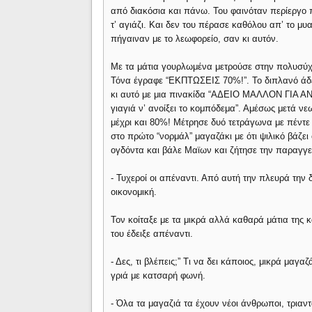
από διακόσια και πάνω. Του φαινόταν περίεργο 
τ’ αγιάζι. Και δεν του πέρασε καθόλου απ’ το μυ
πήγαιναν με το λεωφορείο, σαν κι αυτόν.
Με τα μάτια γουρλωμένα μετρούσε στην πολυσύ
Τόνα έγραφε “ΕΚΠΤΩΣΕΙΣ 70%!”. Το διπλανό άδε
κι αυτό με μια πινακίδα “ΑΔΕΙΟ ΜΑΛΛΟΝ ΓΙΑ Α
γιαγιά ν’ ανοίξει το κομπόδεμα”. Αμέσως μετά νε
μέχρι και 80%! Μέτρησε δυό τετράγωνα με πέντε
στο πρώτο “νορμάλ” μαγαζάκι με ότι ψιλικό βάζε
ογδόντα και βάλε Μαϊων και ζήτησε την παραγγε
- Τυχεροί οι απέναντι. Από αυτή την πλευρά την 
οικονομική.
Τον κοίταξε με τα μικρά αλλά καθαρά μάτια της
του έδειξε απέναντι.
- Δες, τι βλέπεις;” Τι να δει κάποιος, μικρά μαγα
γριά με κατσαρή φωνή.
- Όλα τα μαγαζιά τα έχουν νέοι άνθρωποι, τριαν