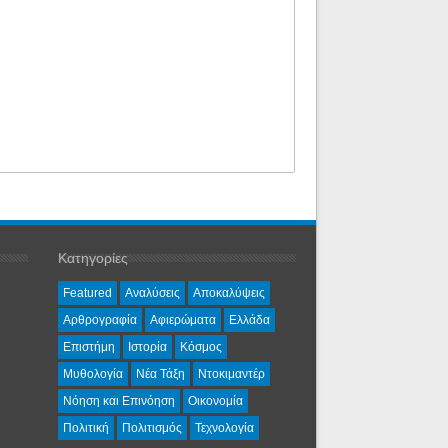
Κατηγορίες
Featured
Αναλύσεις
Αποκαλύψεις
Αρθρογραφία
Αφιερώματα
Ελλάδα
Επιστήμη
Ιστορία
Κόσμος
Μυθολογία
Νέα Τάξη
Ντοκιμαντέρ
Νόηση και Επινόηση
Οικονομία
Πολιτική
Πολιτισμός
Τεχνολογία