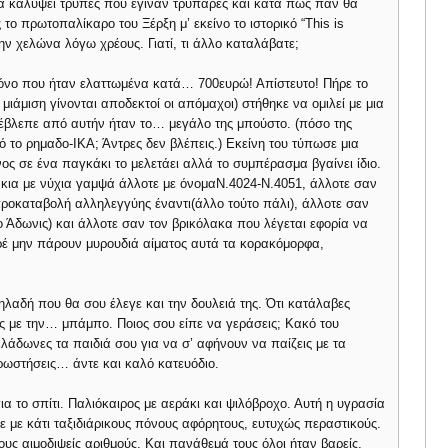
α καλύψει τρύπες που έγιναν τρυπάρες και κατά πως παν θα
το πρωτοπαλίκαρο του Ξέρξη μ’ εκείνο το ιστορικό “This is
ν χελώνα λόγω χρέους. Γιατί, τι άλλο καταλάβατε;
μόνο που ήταν ελαττωμένα κατά… 700ευρώ! Απίστευτο! Πήρε το
μιάμιση γίνονται αποδεκτοί οι απόμαχοι) στήθηκε να ομιλεί με μια
έβλεπε από αυτήν ήταν το… μεγάλο της μπούστο. (πόσο της
τό το ρημαδο-ΙΚΑ; Άντρες δεν βλέπεις.) Εκείνη του τύπωσε μια
ς σε ένα παγκάκι το μελετάει αλλά το συμπέρασμα βγαίνει ίδιο.
κια με νύχια γαμψά άλλοτε με όνομαΝ.4024-Ν.4051, άλλοτε σαν
ροκαταβολή αλληλεγγύης έναντι(άλλο τούτο πάλι), άλλοτε σαν
ο Άδωνις) και άλλοτε σαν τον βρικόλακα που λέγεται εφορία να
ωρέ μην πάρουν μυρουδιά αίματος αυτά τα κορακόμορφα,
ηλαδή που θα σου έλεγε και την δουλειά της. Ότι κατάλαβες
ς με την… μπάμπο. Ποιος σου είπε να γεράσεις; Κακό του
α λάδωνες τα παιδιά σου για να σ’ αφήνουν να παίζεις με τα
ρωστήσεις… άντε και καλό κατευόδιο.
α το σπίτι. Παλιόκαιρος με αεράκι και ψιλόβροχο. Αυτή η υγρασία
ε με κάτι ταξιδιάρικους πόνους αφόρητους, ευτυχώς περαστικούς.
υς αιμοδιψείς αριθμούς. Και πανάθεμά τους όλοι ήταν βαρείς,