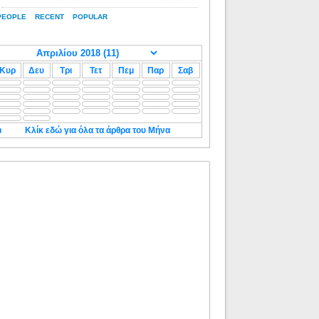
PEOPLE
RECENT
POPULAR
Κυρ
Δευ
Τρι
Τετ
Πεμ
Παρ
Σαβ
◄
Κλίκ εδώ για όλα τα άρθρα του Μήνα