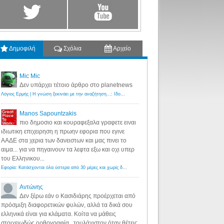
Δημοφιλή
Σχόλια
Αρχείο
Mic Mic
Δεν υπάρχει τέτοιο άρθρο στο planetnews
Λόγιος Ερμής | Η γνώση ξεκινάει με την αναζήτηση...: Ιδού οι 18 που χρωστούν 11 δις ευρώ!
·
6 years ago
Manos Sapountzakis
πιο δημοσιο και κουραφεξαλα γραφετε ειναι
ιδιωτικη επιχειρηση η πρωην εφορια που εγινε
ΑΑΔΕ στα χερια των δανειστων και μας πινει το
αιμα... για να πηγαινουν τα λεφτα εξω και οχι υπερ
του Ελληνικου...
Εφορία: Κατάσχονται όλα ύστερα από 30 μέρες και χωρίς δικαστικές αποφάσεις - Λόγιος Ερμής
·
6 years ag
Αντώνης
Δεν ξέρω εάν ο Κασιδιάρης προέρχεται από
πρόσμιξη διαφορετικών φυλών, αλλά τα δικά σου
ελληνικά είναι για κλάματα. Κοίτα να μάθεις
στοιχειωδώς ορθογραφία...τουλάχιστον όταν θέτεις