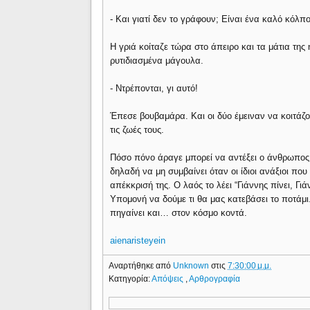
- Και γιατί δεν το γράφουν; Είναι ένα καλό κόλπ
Η γριά κοίταζε τώρα στο άπειρο και τα μάτια τη
ρυτιδιασμένα μάγουλα.
- Ντρέπονται, γι αυτό!
Έπεσε βουβαμάρα. Και οι δύο έμειναν να κοιτάζο
τις ζωές τους.
Πόσο πόνο άραγε μπορεί να αντέξει ο άνθρωπος.
δηλαδή να μη συμβαίνει όταν οι ίδιοι ανάξιοι π
απέκκρισή της. Ο λαός το λέει “Γιάννης πίνει, Γι
Υπομονή να δούμε τι θα μας κατεβάσει το ποτάμι
πηγαίνει και… στον κόσμο κοντά.
aienaristeyein
Αναρτήθηκε από
Unknown
στις
7:30:00 μ.μ.
Κατηγορία:
Απόψεις
,
Αρθρογραφία