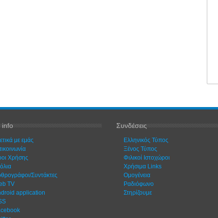
 info
Συνδέσεις
ετικά με εμάς
Ελληνικός Τύπος
ικοινωνία
Ξένος Τύπος
οι Χρήσης
Φιλικοί Ιστοχώροι
όλια
Χρήσιμα Links
θρογράφοι/Συντάκτες
Ομογένεια
eb TV
Ραδιόφωνο
droid application
Στηρίζουμε
SS
acebook