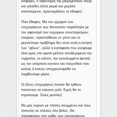
εισφορές, ο αφανισμός τής μικρομεσαίας τάξης
και χιλιάδες άλλα μικρά και μεγάλα
απαιτούμενα, προετοιμάζουν το έδαφος!
Ποιο έδαφος; Μα του ερχομού των
επιχειρήσεων των δανειστών παράλληλα με
τον αφανισμό των εγχώριων συνεταιρισμών,
εταιριών, προσπαθειών εν γένει και το
μεγαλύτερο πρόβλημα δεν είναι αυτή η κίνηση
των ‘’φίλων’’, αλλά η κατάφαση που γνέφουμε
όλοι εμείς στο ορατό μέλλον αποδεχόμενοι την
ντρίμπλα, το κόλπο, την κεκαλυμμένη ψευτιά,
ως τον υπέρτατο κανόνα του παιχνιδιού που
καλώς ή κακώς υποχρεωνόμεθα να
λαμβάνουμε μέρος…
Οι ξένες επιχειρήσεις λοιπόν θα έρθουν
πατώντας σε κόκκινο χαλί. Εμείς θα το
στρώσουμε. Στους μεσσίες!
Θα μας εύρουν με πλάτες σκυμμένες και τους
πισινούς σε στάσεις όλο βολές. Θα
προσφέρουν στις ορδές των πεινασμένων