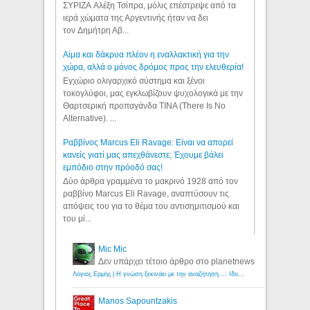
ΣΥΡΙΖΑ Αλέξη Τσίπρα, μόλις επέστρεψε από τα
ιερά χώματα της Αργεντινής ήταν να δει
τον Δημήτρη Αβ...
Αίμα και δάκρυα πλέον η εναλλακτική για την
χώρα, αλλά ο μόνος δρόμος προς την ελευθερία!
Εγχώριο ολιγαρχικό σύστημα και ξένοι
τοκογλύφοι, μας εγκλωβίζουν ψυχολογικά με την
Θαρτσερική προπαγάνδα TINA (There Is No
Alternative). ...
Ραββίνος Marcus Eli Ravage: Είναι να απορεί
κανείς γιατί μας απεχθάνεστε; Έχουμε βάλει
εμπόδιο στην πρόοδό σας!
Δύο άρθρα γραμμένα το μακρινό 1928 από τον
ραββίνο Marcus Eli Ravage, αναπτύσουν τις
απόψεις του για το θέμα του αντισημιτισμού και
του μί...
Mic Mic
Δεν υπάρχει τέτοιο άρθρο στο planetnews
Λόγιος Ερμής | Η γνώση ξεκινάει με την αναζήτηση...: Ιδού οι 18 που χρωστούν 11 δις ευρώ!
Manos Sapountzakis