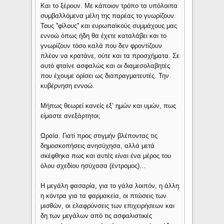
Και το ξέρουν. Με κάποιον τρόπο τα υπόλοιπα
συμβαλλόμενα μέλη της παρέας το γνωρίζουν.
Τους ''φίλους'' και ευρωπαϊκούς συμμάχους μας
εννοώ όπως ήδη θα έχετε καταλάβει και το
γνωρίζουν τόσο καλά που δεν φροντίζουν
πλέον να κρατάνε, ούτε και τα προσχήματα. Σε
αυτό φταίνε ασφαλώς και οι διαμεσολαβητές
που έχουμε ορίσει ως διαπραγματευτές. Την
κυβέρνηση εννοώ.
Μήπως θεωρεί κανείς εξ’ ημών και υμών, πως
είμαστε ανεξάρτητοι;
Ωραία. Γιατί προς στιγμήν βλέποντας τις
δημοσκοπήσεις ανησύχησα, αλλά μετά
σκέφθηκα πως και αυτές είναι ένα μέρος του
όλου σχεδίου ησύχασα (έντρομος)…
Η μεγάλη φασαρία, για το γάλα λοιπόν, η άλλη
η κόντρα για τα φαρμακεία, οι πτώσεις των
μισθών, οι ελαφρύνσεις των επιχειρήσεων και
δη των μεγάλων από τις ασφαλιστικές