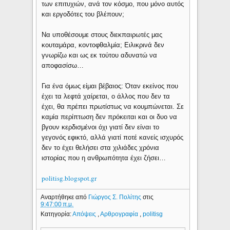
των επιτυχιών, ανά τον κόσμο, που μόνο αυτός
και εργοδότες του βλέπουν;
Να υποθέσουμε στους διεκπαιρωτές μας
κουταμάρα, κοντοφθαλμία; Ειλικρινά δεν
γνωρίζω και ως εκ τούτου αδυνατώ να
αποφασίσω…
Για ένα όμως είμαι βέβαιος: Όταν εκείνος που
έχει τα λεφτά χαίρεται, ο άλλος που δεν τα
έχει, θα πρέπει πρωτίστως να κουμπώνεται. Σε
καμία περίπτωση δεν πρόκειται και οι δυο να
βγουν κερδισμένοι όχι γιατί δεν είναι το
γεγονός εφικτό, αλλά γιατί ποτέ κανείς ισχυρός
δεν το έχει θελήσει στα χιλιάδες χρόνια
ιστορίας που η ανθρωπότητα έχει ζήσει…
politisg.blogspot.gr
Αναρτήθηκε από
Γιώργος Σ. Πολίτης
στις
9:47:00 π.μ.
Κατηγορία:
Απόψεις
,
Αρθρογραφία
,
politisg