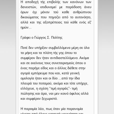
Η αποδοχή τής επιβολής των κανόνων των
δανειστών, ισοδυναμεί με παράδοση άνευ
όρων όχι μόνον τού καθε ανθρώπινου
δικαιώματος που πηγαζει από το αυτονόητο,
αλλά και της αξοπρέπειας τού κάθε ενός εξ'
ημών...
Γράφει ο Γιώργος Σ. Πολίτης
Ποτέ δεν υπήρξαν συμβαλλόμενα μέρη σε όλα
τα μήκη και τα πλάτη τής γης όπου το
συμφέρον δεν ήταν αντιδιαστελλόμενο. Ακόμα
και σε εκείνους τους συνεταιρισμούς όπου ο
ένας παρήγε είδος και ο άλλος διέθετε στην
αγορά εμπόρευμα που και, κατά γενική
ομολογία ήταν και οι δύο ...από την ίδια
πλευρά του ποταμού, ακόμα και τότε υπήρχε,
ελλόχευε, η σχέση ‘’τιμή αγοράς’’- τιμή
πώλησης και άρα, ναι μεν κοινό όφελος αλλά
και συμφέρον ξεχωριστό.
Η παροιμία λέει, πως όταν μία παρανομία
γίνεται από όλους καταντά νομιμότητα και