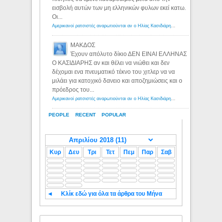
εισβολή αυτών των μη ελληνικών φυλων εκεί κατω.
Οι...
Αμερικανοί ρατσιστές αναρωτιούνται αν ο Ηλίας Κασιδιάρης ανήκει στη λευκή φυλή... - Λόγιος Ερμής
ΜΑΚΔΟΣ
Έχουν απόλυτο δίκιο ΔΕΝ ΕΙΝΑΙ ΕΛΛΗΝΑΣ
Ο ΚΑΣΙΔΙΑΡΗΣ αν και θέλει να νιώθει και δεν
δέχομαι ενα πνευματικό τέκνο του χιτλερ να να
μιλάει για κατοχικό δανειο και αποζημιώσεις και ο
πρόεδρος του...
Αμερικανοί ρατσιστές αναρωτιούνται αν ο Ηλίας Κασιδιάρης ανήκει στη λευκή φυλή... - Λόγιος Ερμής
PEOPLE
RECENT
POPULAR
Κυρ
Δευ
Τρι
Τετ
Πεμ
Παρ
Σαβ
◄
Κλίκ εδώ για όλα τα άρθρα του Μήνα