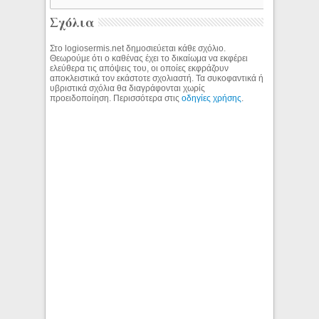
Σχόλια
Στο logiosermis.net δημοσιεύεται κάθε σχόλιο.
Θεωρούμε ότι ο καθένας έχει το δικαίωμα να εκφέρει
ελεύθερα τις απόψεις του, οι οποίες εκφράζουν
αποκλειστικά τον εκάστοτε σχολιαστή. Τα συκοφαντικά ή
υβριστικά σχόλια θα διαγράφονται χωρίς
προειδοποίηση. Περισσότερα στις
οδηγίες χρήσης
.