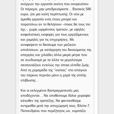
ανέργων την εργασία εκείνη που ονειρευόταν.
Οι πάροχοι, μην μπεδρευόμαστε... Βασικός 586
ευρώ, (σε μία καλή περίπτωση), Οι νέοι με
άμισθη εργασία ενός έτους μπορεί και
παραπάνω αν το θελήσουν –ποιος θα τους πει
όχι;-, χωρίς ωριμάνσεις τριετιών, με υψηλές
ασφαλιστικές εισφορές για τους εργαζόμενους
και χαμηλές για τις επιχειρήσεις. Με
αναφαίρετο το δικαίωμα των μαζικών
απολύσεων, με κατάργηση του δικαιώματος της
απεργίας και χιλιάδες άλλα μικρά μέτρα που
σε συνδυασμό με τα άλλα τα μεγαλύτερα
σκοτεινιάζουν εντελώς την όποια ελπίδα ζωής.
Από τη χαραμάδα της ‘’κούτας’’ στο απάγκιο
του πάρκου περνάει μόνο η χαρά τής απλής
επιβίωσης…
Και οι εκλεγμένοι διαπραγματευτές μας
αποδέχονται… Να υποθέσουμε δόλια χειραψία
κάτωθεν της τραπέζης; Να φαντασθούμε
αντιμισθία μετά την αποχώρησή τους; Βλέπε Γ.
Παπανδρέου που περιζήτητος ων, κομπάζει