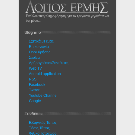
Εναλλακτική πληροφόρηση, για τα τρέχοντα γεγονότα και
όχι μόνο...
Blog info
Σχετικά με εμάς
Eπικοινωνία
Όροι Χρήσης
Σχόλια
Αρθρογράφοι/Συντάκτες
Web TV
Android application
RSS
Facebook
Twitter
Youtube Channel
Google+
Συνδέσεις
Ελληνικός Τύπος
Ξένος Τύπος
Φιλικοί Ιστοχώροι