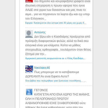
πιο δημοσιο και κουραφεξαλα γραφετε ειναι
ιδιωτικη επιχειρηση η πρωην εφορια που εγινε
ΑΑΔΕ στα χερια των δανειστων και μας πινει το
αιμα... για να πηγαινουν τα λεφτα εξω και οχι υπερ
του Ελληνικου...
Εφορία: Κατάσχονται όλα ύστερα από 30 μέρες και χωρίς δικαστικές αποφάσεις - Λόγιος Ερμής
Αντώνης
Δεν ξέρω εάν ο Κασιδιάρης προέρχεται από
πρόσμιξη διαφορετικών φυλών, αλλά τα δικά σου
ελληνικά είναι για κλάματα. Κοίτα να μάθεις
στοιχειωδώς ορθογραφία...τουλάχιστον όταν θέτεις
ζήτημα για την...
Αμερικανοί ρατσιστές αναρωτιούνται αν ο Ηλίας Κασιδιάρης ανήκει στη λευκή φυλή... - Λόγιος Ερμής
Νικολαος46
Πως μπορουμε να το κατεβασουμε
ΔΩΡΕΑΝ!!!! Αν ειναι Εφικτο Αυτο?
Ένα βιβλίο που πολεμήθηκε γιατί ξυπνούσε συνειδήσεις... - Λόγιος Ερμής | Η γνώση ξεκινάει με την αναζήτηση...
ΓΕΓΟΝΟΣ
ΚΑΤΑΓΕΤΑΙ ΑΠΟ ΕΝΑ ΧΩΡΙΟ ΤΗΣ ΜΑΝΗΣ.
ΟΛΗ Η ΠΕΛΟΠΟΝΗΣΟ ΠΡΩΤΟΥ
ΑΛΒΑΝΟΠΟΙΗΘΕΙ ΕΙΧΕ ΣΛΑΒΟΠΟΙΗΘΕΙ ούτε
πίθηκος θα έμενε καθαρόαιμος μετα απο την