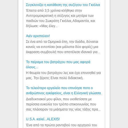
Συγκλονίζει η κατάθεση της συζύγου του Γκιόλια
Έπειτα από 3,5 χρόνια κλήθηκε στην
Αντιτρομοκρατική η σύζυγος και μητέρα των
παιδιών του Σωκράτη Γκιόλια, Αδαμαντία, και
δήλωσε: «Μας έλεγ...
Aιέν αριστεύειν!
Σε ένα από τα Ομηρικά έπη, την Ιλιάδα, δύναται
κανείς να εντοπίσει (και μάλιστα δύο φορές) μια
έκφραση-συμβουλή που αποτέλεσε ιδανικό για...
Το πείραμα του βατράχου που μας αφορά
όλους...
Η θεωρία του βατράχου λες και έχει επινοηθεί για
μας. Την ξέρετε; Είναι πολύ διδακτική.
Το τελειότερο εργαλείο που επινόησε ποτε ο
ανθρώπινος εγκέφαλος, είναι η Ελληνική γλώσσα.
Διαδυκτιακοί μου φίλοι, που υιοθετίσατε με
περίσσια ευκολία τον τρόπο επικοινωνίας που
σας πλάσαραν τα μιάσματα της νέας τάξης πρα...
U.S.A. καλεί...ALEXIS!
Ένα από τα πρώτα ραντεβού του αρχηγού του