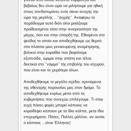
βεβαίως δεν είναι ώρα να μιλήσουμε για ηθική
στους συνδαιτυμόνες ενός οίκου ανοχής την
ώρα της μεγάλης ...‘’αιχμής’’. Αναφέρω το
παράδειγμα αυτό διότι όλοι μοιάζουμε
προϊδεασμένοι τόσο στην αναγκαιότητα της
μάχης, όσο και στην ύπαρξή της. Εθισμένοι στο
ψεύδος το οποίο και αποδεχθήκαμε ως θεμιτό
στα πλαίσια μιας γενικευμένης αναμέτρησης,
βολικοί στην κοροϊδία που βαφτίσαμε
εξυπνάδα, ώριμοι στην απάτη και τέλος
δεκτικοί στο ‘’νόμιμο’’ τής επιβολής του ισχυρού,
που είναι και το χειρότερο όλων.
Αποδεχθήκαμε το μεγάλο σχέδιο, αρνούμενοι
της σθεναρής παρουσίας μας στον δρόμο. Το
αποδεχθήκαμε κυρίως μέσα από τις
κυβερνήσεις που συνεχώς επιλέγουμε. Τι στην
ευχή πόσες φορές μπορεί κάποιος να
κοροϊδέψει κάποιον με τα ίδια κόλπα, μετα ίδια
επιχειρήματα. Πόσες; Πολλές μάλλον, αν αυτός
ο κάποιος ...είναι Έλληνας!