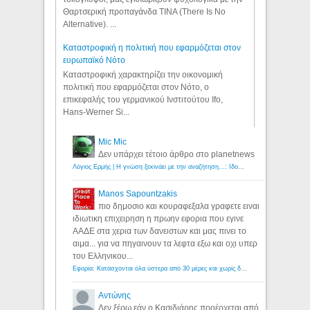
Θαρτσερική προπαγάνδα TINA (There Is No
Alternative). ...
Καταστροφική η πολιτική που εφαρμόζεται στον
ευρωπαϊκό Νότο
Καταστροφική χαρακτηρίζει την οικονομική
πολιτική που εφαρμόζεται στον Νότο, ο
επικεφαλής του γερμανικού Ινστιτούτου Ifo,
Hans-Werner Si...
Mic Mic
Δεν υπάρχει τέτοιο άρθρο στο planetnews
Λόγιος Ερμής | Η γνώση ξεκινάει με την αναζήτηση...: Ιδού οι 18 που χρωστούν 11 δις ευρώ!
Manos Sapountzakis
πιο δημοσιο και κουραφεξαλα γραφετε ειναι
ιδιωτικη επιχειρηση η πρωην εφορια που εγινε
ΑΑΔΕ στα χερια των δανειστων και μας πινει το
αιμα... για να πηγαινουν τα λεφτα εξω και οχι υπερ
του Ελληνικου...
Εφορία: Κατάσχονται όλα ύστερα από 30 μέρες και χωρίς δικαστικές αποφάσεις - Λόγιος Ερμής
Αντώνης
Δεν ξέρω εάν ο Κασιδιάρης προέρχεται από