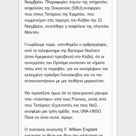
Νοεμβρίου. Πληροφορίες πηγών της υπηρεσίας
ασφαλείας της Ουκρανίας (SBU),ανέφεραν
πως στους Τατάρους της Κριμαίας, που
συμμετείχαν στις ταραχές του Κιέβου την 21
Νοεμβρίου, ανατέθηκε η ασφάλεια της πλατείας
Μεϊντάν.
Γνωρίζουμε τώρα, υπενθυμίζει ο αρθρογράφος,
από το τηλεφώνημα της Βικτώρια Νούλαντ
(στον Αμερικανό πρεσβευτή στο Κίεβο), ότι οι
συνεργάτες του Ομπάμα κινούσαν τά νήματα
πίσω από το παραβάν, για να ανατρέψουν τον
εκλεγμένο πρόεδρο Γιανούκοβιτς και να τον
αντικαταστήσουν με μια πειθήνια μαριονέττα.
Θα προσέξατε όμως ότι το ηλεκτρονικό μήνυμα
που «πιάστηκε» από τους Ρώσους, εκτός από
τους Τατάρους τζιχαντιστές και τους Ναζί,
αναφέρει μια τρίτη ομάδα, τους UNA-UNSO.
Ποιοί να είναι αυτοί, άραγε;
Ο πολιτικός αναλυτής F. William Engdahl
ερεύνησε το θέμα και δίνει την απάντηση σε