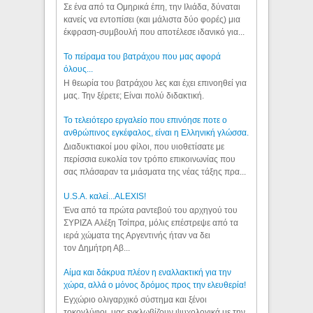
Σε ένα από τα Ομηρικά έπη, την Ιλιάδα, δύναται
κανείς να εντοπίσει (και μάλιστα δύο φορές) μια
έκφραση-συμβουλή που αποτέλεσε ιδανικό για...
Το πείραμα του βατράχου που μας αφορά
όλους...
Η θεωρία του βατράχου λες και έχει επινοηθεί για
μας. Την ξέρετε; Είναι πολύ διδακτική.
Το τελειότερο εργαλείο που επινόησε ποτε ο
ανθρώπινος εγκέφαλος, είναι η Ελληνική γλώσσα.
Διαδυκτιακοί μου φίλοι, που υιοθετίσατε με
περίσσια ευκολία τον τρόπο επικοινωνίας που
σας πλάσαραν τα μιάσματα της νέας τάξης πρα...
U.S.A. καλεί...ALEXIS!
Ένα από τα πρώτα ραντεβού του αρχηγού του
ΣΥΡΙΖΑ Αλέξη Τσίπρα, μόλις επέστρεψε από τα
ιερά χώματα της Αργεντινής ήταν να δει
τον Δημήτρη Αβ...
Αίμα και δάκρυα πλέον η εναλλακτική για την
χώρα, αλλά ο μόνος δρόμος προς την ελευθερία!
Εγχώριο ολιγαρχικό σύστημα και ξένοι
τοκογλύφοι, μας εγκλωβίζουν ψυχολογικά με την