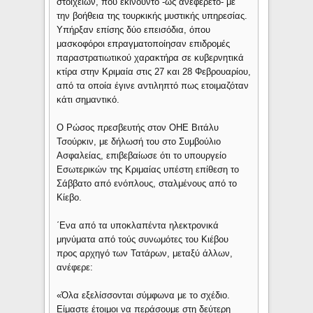
στοιχείων, που εκινούντο -ως ανεφέρετο- με
την βοήθεια της τουρκικής μυστικής υπηρεσίας.
Υπήρξαν επίσης δύο επεισόδια, όπου
μασκοφόροι επραγματοποίησαν επιδρομές
παραστρατιωτικού χαρακτήρα σε κυβερνητικά
κτίρα στην Κριμαία στις 27 και 28 Φεβρουαρίου,
από τα οποία έγινε αντιληπτό πως ετοιμαζόταν
κάτι σημαντικό.
Ο Ρώσος πρεσβευτής στον ΟΗΕ Βιτάλυ
Τσούρκιν, με δήλωσή του στο Συμβούλιο
Ασφαλείας, επιβεβαίωσε ότι το υπουργείο
Εσωτερικών της Κριμαίας υπέστη επίθεση το
Σάββατο από ενόπλους, σταλμένους από το
Κίεβο.
΄Ενα από τα υποκλαπέντα ηλεκτρονικά
μηνύματα από τούς συνωμότες του Κιέβου
προς αρχηγό των Τατάρων, μεταξύ άλλων,
ανέφερε:
«Όλα εξελίσσονται σύμφωνα με το σχέδιο.
Είμαστε έτοιμοι να περάσουμε στη δεύτερη