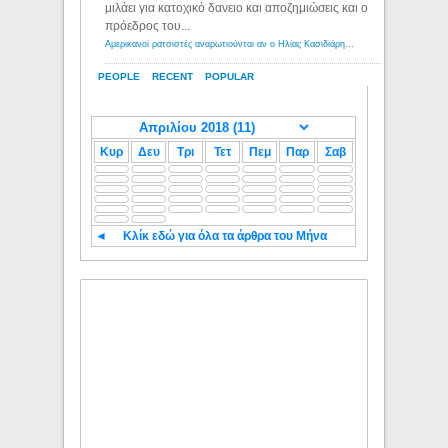
μιλάει για κατοχικό δανειο και αποζημιώσεις και ο
πρόεδρος του...
Αμερικανοί ρατσιστές αναρωτιούνται αν ο Ηλίας Κασιδιάρης ανήκει στη λευκή φυλή... - Λόγιος Ερμής
PEOPLE
RECENT
POPULAR
Κυρ
Δευ
Τρι
Τετ
Πεμ
Παρ
Σαβ
◄
Κλίκ εδώ για όλα τα άρθρα του Μήνα