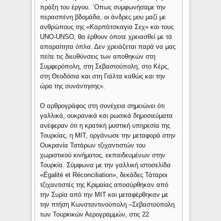
πράξη του έργου. ΄Οπως συμφωνήσαμε την
περασπένη βδομάδα, οι άνδρες μου μαζί με
ανθρώπους της «Καρπάτσκαγια Σεχ» και τους
UNO-UNSO, θα έρθουν όποτε χρειασθεί με τά
απαραίτητα όπλα. Δεν χρειάζεται παρά να μας
πείτε τις διευθύνσεις των αποθηκών στη
Συμφερόπολη, στη Σεβαστούπολη, στο Κέρς,
στη Θεοδόσια και στη Γιάλτα καθώς και την
ώρα της συνάντησης».
Ο αρθρογράφος στη συνέχεια σημειώνει ότι
γαλλικά, ουκρανικά και ρωσικά δημοσιεύματα
ανέφεραν ότι η κρατική μυστική υπηρεσία της
Τουρκίας, η ΜΙΤ, οργάνωσε την μεταφορά στην
Ουκρανία Τατάρων τζιχαντιστών του
χωριστικού κινήματος, εκπαιδευμένων στην
Τουρκία. Σύμφωνα με την γαλλική ιστοσελίδα
«Égalité et Réconciliation», δεκάδες Τάταροι
τζιχαντιστές της Κριμαίας αποσύρθηκαν από
την Συρία από την ΜΙΤ και μεταφέρθηκαν με
την πτήση Κωνσταντινούπολη –Σεβαστούπολη
των Τουρκικών Αερογραμμών, στις 22