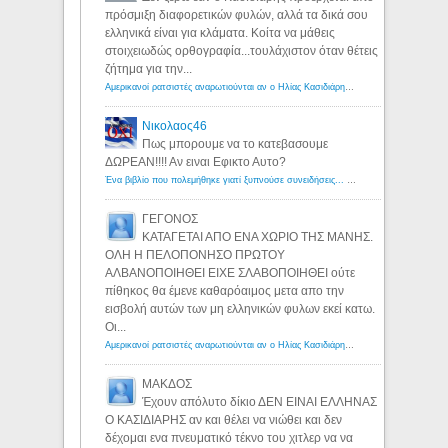
πρόσμιξη διαφορετικών φυλών, αλλά τα δικά σου
ελληνικά είναι για κλάματα. Κοίτα να μάθεις
στοιχειωδώς ορθογραφία...τουλάχιστον όταν θέτεις
ζήτημα για την...
Αμερικανοί ρατσιστές αναρωτιούνται αν ο Ηλίας Κασιδιάρης ανήκει στη λευκή φυλή... - Λόγιος Ερμής
Νικολαος46
Πως μπορουμε να το κατεβασουμε
ΔΩΡΕΑΝ!!!! Αν ειναι Εφικτο Αυτο?
Ένα βιβλίο που πολεμήθηκε γιατί ξυπνούσε συνειδήσεις... - Λόγιος Ερμής | Η γνώση ξεκινάει με την αναζήτηση...
ΓΕΓΟΝΟΣ
ΚΑΤΑΓΕΤΑΙ ΑΠΟ ΕΝΑ ΧΩΡΙΟ ΤΗΣ ΜΑΝΗΣ.
ΟΛΗ Η ΠΕΛΟΠΟΝΗΣΟ ΠΡΩΤΟΥ
ΑΛΒΑΝΟΠΟΙΗΘΕΙ ΕΙΧΕ ΣΛΑΒΟΠΟΙΗΘΕΙ ούτε
πίθηκος θα έμενε καθαρόαιμος μετα απο την
εισβολή αυτών των μη ελληνικών φυλων εκεί κατω.
Οι...
Αμερικανοί ρατσιστές αναρωτιούνται αν ο Ηλίας Κασιδιάρης ανήκει στη λευκή φυλή... - Λόγιος Ερμής
ΜΑΚΔΟΣ
Έχουν απόλυτο δίκιο ΔΕΝ ΕΙΝΑΙ ΕΛΛΗΝΑΣ
Ο ΚΑΣΙΔΙΑΡΗΣ αν και θέλει να νιώθει και δεν
δέχομαι ενα πνευματικό τέκνο του χιτλερ να να