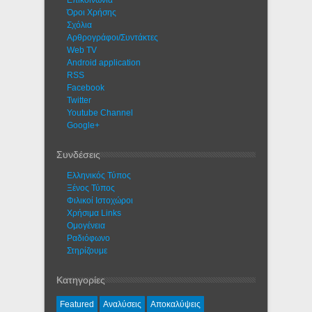
Eπικοινωνία
Όροι Χρήσης
Σχόλια
Αρθρογράφοι/Συντάκτες
Web TV
Android application
RSS
Facebook
Twitter
Youtube Channel
Google+
Συνδέσεις
Ελληνικός Τύπος
Ξένος Τύπος
Φιλικοί Ιστοχώροι
Χρήσιμα Links
Ομογένεια
Ραδιόφωνο
Στηρίζουμε
Κατηγορίες
Featured
Αναλύσεις
Αποκαλύψεις