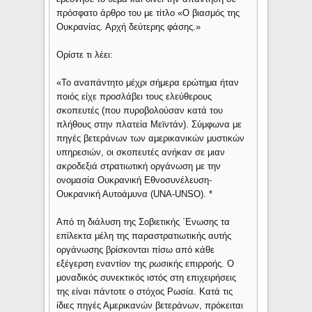
πρόσφατο άρθρο του με τίτλο «Ο βιασμός της
Ουκρανίας. Αρχή δεύτερης φάσης.»
Ορίστε τι λέει:
«Το αναπάντητο μέχρι σήμερα ερώτημα ήταν
ποιός είχε προσλάβει τους ελεύθερους
σκοπευτές (που πυροβολούσαν κατά του
πλήθους στην πλατεία Μεϊντάν). Σύμφωνα με
πηγές βετεράνων των αμερικανικών μυστικών
υπηρεσιών, οι σκοπευτές ανήκαν σε μιαν
ακροδεξιά στρατιωτική οργάνωση με την
ονομασία Ουκρανική Εθνοσυνέλευση-
Ουκρανική Αυτοάμυνα (UNA-UNSO). *
Aπό τη διάλυση της Σοβιετικής ΄Ενωσης τα
επίλεκτα μέλη της παραστρατιωτικής αυτής
οργάνωσης βρίσκονται πίσω από κάθε
εξέγερση εναντίον της ρωσικής επιρροής. Ο
μοναδικός συνεκτικός ιστός στη επιχειρήσεις
της είναι πάντοτε ο στόχος Ρωσία. Κατά τις
ίδιες πηγές Αμερικανών βετεράνων, πρόκειται