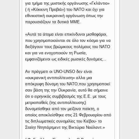
για τμήμα της μυστικής οργάνωσης «Γκλάντιο»
( ή «Κόκκινη Προβιά») του ΝΑΤΟ και όχι για
εθνικιστική ουκρανική οργάνωση όπως την
παρουσιάζουν τα δυτικά ΜΜΕ.
«Αυτά τα άτομα είναι επικίνδυνοι μισθοφόροι,
που χρησιμοποιούνται σε όλο τον κόσμο για να
διεξάγουν τους βρώμικους πολέμους του ΝΑΤΟ
και για να ενοχοποιούν τη Ρωσία,
εμφανιζόμενοι ως ειδικές ρωσικές δυνάμεις...
Αν πράγματι οι UNO-UNSO δεν είναι
«ουκρανική αντιπολίτευση» αλλα μια
απόκρυφη δύναμη του ΝΑΤΟ,που χρησιμοποιεί
σαν βάση της την Ουκρανία, αυτό θα σήμαινε
ότι ο ειρηνικός συμβιβασμός της Ε.Ε. με τους
μετριοπαθείς (της αντιπολίτευσης)
δυναμιτίσθηκε από τον μείζονα παίκτη, ο
οποίος αποκλείσθηκε στις 21 Φεβρουαρίου από
τις διπλωματικές συνομιλίες του Κιέβου- το
Σταίητ Ντηπάρτμεντ της Βικτώρια Νούλαντ.»