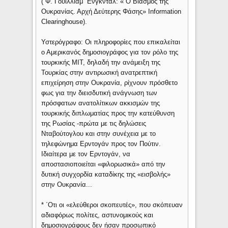
( Φ. Γουίλλιαμ ΄Ενγκνταλ: « Ο Βιασμός της
Ουκρανίας. Αρχή Δεύτερης Φάσης» Information
Clearinghouse).
Υστερόγραφο: Οι πληροφορίες που επικαλείται
ο Αμερικανός δημοσιογράφος για τον ρόλο της
τουρκικής ΜΙΤ, δηλαδή την ανάμειξη της
Τουρκίας στην αντιρωσική ανατρεπτική
επιχείρηση στην Ουκρανία, ρίχνουν πρόσθετο
φως για την διεισδυτική ανάγνωση των
πρόσφατων ανατολίτικων ακκισμών της
τουρκικής διπλωματίας προς την κατεύθυνση
της Ρωσίας -πρώτα με τις δηλώσεις
Νταβούτογλου και στην συνέχεια με το
τηλεφώνημα Ερντογάν προς τον Πούτιν.
Ιδιαίτερα με τον Ερντογάν, να
αποστασιοποιείται «φιλορωσικά» από την
δυτική συγχορδία καταδίκης της «εισβολής»
στην Ουκρανία...
* ΄Οτι οι «ελεύθεροι σκοπευτές», που σκόπευαν
αδιαφόρως πολίτες, αστυνομικούς και
δημοσιογράφους δεν ήσαν προσωπικό