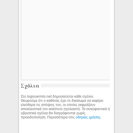
Σχόλια
Στο logiosermis.net δημοσιεύεται κάθε σχόλιο.
Θεωρούμε ότι ο καθένας έχει το δικαίωμα να εκφέρει
ελεύθερα τις απόψεις του, οι οποίες εκφράζουν
αποκλειστικά τον εκάστοτε σχολιαστή. Τα συκοφαντικά ή
υβριστικά σχόλια θα διαγράφονται χωρίς
προειδοποίηση. Περισσότερα στις
οδηγίες χρήσης
.