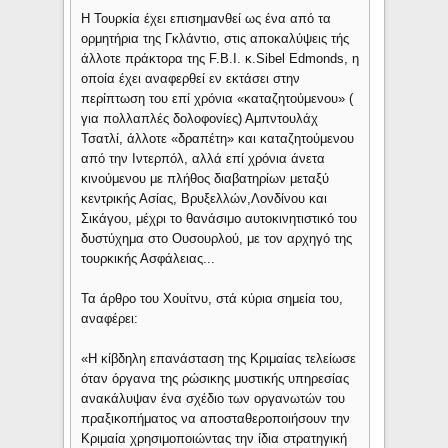
Η Τουρκία έχει επισημανθεί ως ένα από τα
ορμητήρια της Γκλάντιο, στις αποκαλύψεις τής
άλλοτε πράκτορα της F.B.I. κ.Sibel Edmonds, η
οποία έχει αναφερθεί εν εκτάσει στην
περίπτωση του επί χρόνια «καταζητούμενου» (
για πολλαπλές δολοφονίες) Αμπντουλάχ
Τσατλί, άλλοτε «δραπέτη» και καταζητούμενου
από την Ιντερπόλ, αλλά επί χρόνια άνετα
κινούμενου με πλήθος διαβατηρίων μεταξύ
κεντρικής Ασίας, Βρυξελλών,Λονδίνου και
Σικάγου, μέχρι το θανάσιμο αυτοκινητιστικό του
δυστύχημα στο Ουσουρλού, με τον αρχηγό της
τουρκικής Ασφάλειας...
Τα άρθρο του Χουίτνυ, στά κύρια σημεία του,
αναφέρει:
«Η κίβδηλη επανάσταση της Κριμαίας τελείωσε
όταν όργανα της ρώσικης μυστικής υπηρεσίας
ανακάλυψαν ένα σχέδιο των οργανωτών του
πραξικοπήματος να αποσταθεροποιήσουν την
Κριμαία χρησιμοποιώντας την ίδια στρατηγική