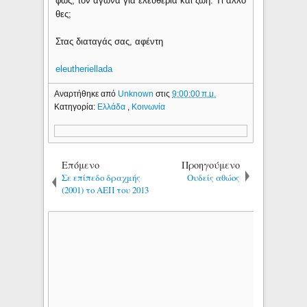
φως, τον αγώνα για ελευθερία και ζωή. Τι άλλο
θες;
Στας διαταγάς σας, αφέντη
eleutheriellada
Αναρτήθηκε από
Unknown
στις
9:00:00 π.μ.
Κατηγορία:
Ελλάδα
,
Κοινωνία
Επόμενο
Προηγούμενο
Σε επίπεδο δραχμής
Ουδείς αθώος
(2001) το ΑΕΠ του 2013