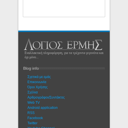
Εναλλακτική πληροφόρηση, για τα τρέχοντα γεγονότα και
όχι μόνο...
Blog info
Σχετικά με εμάς
Eπικοινωνία
Όροι Χρήσης
Σχόλια
Αρθρογράφοι/Συντάκτες
Web TV
Android application
RSS
Facebook
Twitter