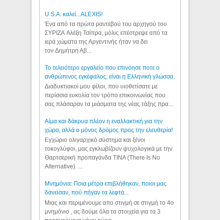
U.S.A. καλεί...ALEXIS!
Ένα από τα πρώτα ραντεβού του αρχηγού του
ΣΥΡΙΖΑ Αλέξη Τσίπρα, μόλις επέστρεψε από τα
ιερά χώματα της Αργεντινής ήταν να δει
τον Δημήτρη Αβ...
Το τελειότερο εργαλείο που επινόησε ποτε ο
ανθρώπινος εγκέφαλος, είναι η Ελληνική γλώσσα.
Διαδυκτιακοί μου φίλοι, που υιοθετίσατε με
περίσσια ευκολία τον τρόπο επικοινωνίας που
σας πλάσαραν τα μιάσματα της νέας τάξης πρα...
Αίμα και δάκρυα πλέον η εναλλακτική για την
χώρα, αλλά ο μόνος δρόμος προς την ελευθερία!
Εγχώριο ολιγαρχικό σύστημα και ξένοι
τοκογλύφοι, μας εγκλωβίζουν ψυχολογικά με την
Θαρτσερική προπαγάνδα TINA (There Is No
Alternative). ...
Μνημόνια: Ποια μέτρα επιβλήθηκαν, ποιοι μας
δάνεισαν, πού πήγαν τα λεφτά...
Μιας και περιμένουμε απο στιγμή σε στιγμή το 4ο
μνημόνιο , ας δούμε όλα τα στοιχεία για τα 3