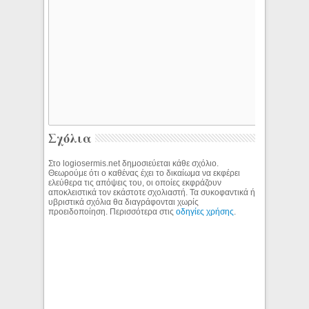
Σχόλια
Στο logiosermis.net δημοσιεύεται κάθε σχόλιο.
Θεωρούμε ότι ο καθένας έχει το δικαίωμα να εκφέρει
ελεύθερα τις απόψεις του, οι οποίες εκφράζουν
αποκλειστικά τον εκάστοτε σχολιαστή. Τα συκοφαντικά ή
υβριστικά σχόλια θα διαγράφονται χωρίς
προειδοποίηση. Περισσότερα στις
οδηγίες χρήσης
.