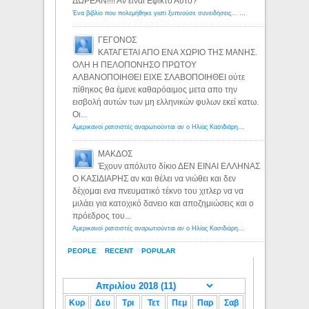
ΔΩΡΕΑΝ!!!! Αν ειναι Εφικτο Αυτο?
Ένα βιβλίο που πολεμήθηκε γιατί ξυπνούσε συνειδήσεις... - Λόγιος Ερμής | Η γνώση ξεκινάει με την αναζήτηση...
ΓΕΓΟΝΟΣ
ΚΑΤΑΓΕΤΑΙ ΑΠΟ ΕΝΑ ΧΩΡΙΟ ΤΗΣ ΜΑΝΗΣ.
ΟΛΗ Η ΠΕΛΟΠΟΝΗΣΟ ΠΡΩΤΟΥ
ΑΛΒΑΝΟΠΟΙΗΘΕΙ ΕΙΧΕ ΣΛΑΒΟΠΟΙΗΘΕΙ ούτε
πίθηκος θα έμενε καθαρόαιμος μετα απο την
εισβολή αυτών των μη ελληνικών φυλων εκεί κατω.
Οι...
Αμερικανοί ρατσιστές αναρωτιούνται αν ο Ηλίας Κασιδιάρης ανήκει στη λευκή φυλή... - Λόγιος Ερμής
ΜΑΚΔΟΣ
Έχουν απόλυτο δίκιο ΔΕΝ ΕΙΝΑΙ ΕΛΛΗΝΑΣ
Ο ΚΑΣΙΔΙΑΡΗΣ αν και θέλει να νιώθει και δεν
δέχομαι ενα πνευματικό τέκνο του χιτλερ να να
μιλάει για κατοχικό δανειο και αποζημιώσεις και ο
πρόεδρος του...
Αμερικανοί ρατσιστές αναρωτιούνται αν ο Ηλίας Κασιδιάρης ανήκει στη λευκή φυλή... - Λόγιος Ερμής
PEOPLE
RECENT
POPULAR
Κυρ
Δευ
Τρι
Τετ
Πεμ
Παρ
Σαβ