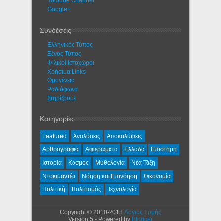
Youtube Channel
Google+
Συνδέσεις
Ελληνικός Τύπος
Ξένος Τύπος
Φιλικοί Ιστοχώροι
Χρήσιμα Links
Ομογένεια
Ραδιόφωνο
Στηρίζουμε
Κατηγορίες
Featured
Αναλύσεις
Αποκαλύψεις
Αρθρογραφία
Αφιερώματα
Ελλάδα
Επιστήμη
Ιστορία
Κόσμος
Μυθολογία
Νέα Τάξη
Ντοκιμαντέρ
Νόηση και Επινόηση
Οικονομία
Πολιτική
Πολιτισμός
Τεχνολογία
Copyright © 2010-2018
Λόγιος Ερμής
Version 5 - Powered by
Blogger