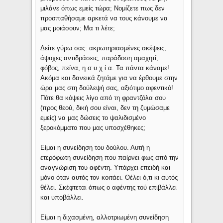
μιλάνε όπως εμείς τώρα; Νομίζετε πως δεν
προσπαθήσαμε αρκετά να τους κάνουμε να
μας μοιάσουν; Μα τι λέτε;
Δείτε γύρω σας: ακρωτηριασμένες σκέψεις,
άψυχες αντιδράσεις, παράδοση αμαχητί,
φόβος, πείνα, η σ υ χ ί α. Τα πάντα κάναμε!
Ακόμα και δανεικά ζητάμε για να έρθουμε στην
ώρα μας στη δούλεψή σας, αξιότιμο αφεντικό!
Πότε θα κόψεις λίγο από τη φραντζόλα σου
(προς θεού, δική σου είναι, δεν τη ζυμώσαμε
εμείς) να μας δώσεις το ψαλιδισμένο
ξεροκόμματο που μας υποσχέθηκες;
Είμαι η συνείδηση του δούλου. Αυτή η
ετερόφωτη συνείδηση που παίρνει φως από την
αναγνώριση του αφέντη. Υπάρχει επειδή και
μόνο όταν αυτός τον κοιτάει. Θέλει ό,τι κι αυτός
θέλει. Σκέφτεται όπως ο αφέντης τού επιβάλλει
και υποβάλλει.
Είμαι η διχασμένη, αλλοτριωμένη συνείδηση