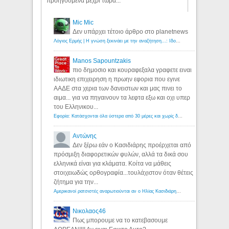
προηγούμενα μέχρι τώρα...
Mic Mic
Δεν υπάρχει τέτοιο άρθρο στο planetnews
Λόγιος Ερμής | Η γνώση ξεκινάει με την αναζήτηση...: Ιδού οι 18 που χρωστούν 11 δις ευρώ!
Manos Sapountzakis
πιο δημοσιο και κουραφεξαλα γραφετε ειναι
ιδιωτικη επιχειρηση η πρωην εφορια που εγινε
ΑΑΔΕ στα χερια των δανειστων και μας πινει το
αιμα... για να πηγαινουν τα λεφτα εξω και οχι υπερ
του Ελληνικου...
Εφορία: Κατάσχονται όλα ύστερα από 30 μέρες και χωρίς δικαστικές αποφάσεις - Λόγιος Ερμής
Αντώνης
Δεν ξέρω εάν ο Κασιδιάρης προέρχεται από
πρόσμιξη διαφορετικών φυλών, αλλά τα δικά σου
ελληνικά είναι για κλάματα. Κοίτα να μάθεις
στοιχειωδώς ορθογραφία...τουλάχιστον όταν θέτεις
ζήτημα για την...
Αμερικανοί ρατσιστές αναρωτιούνται αν ο Ηλίας Κασιδιάρης ανήκει στη λευκή φυλή... - Λόγιος Ερμής
Νικολαος46
Πως μπορουμε να το κατεβασουμε