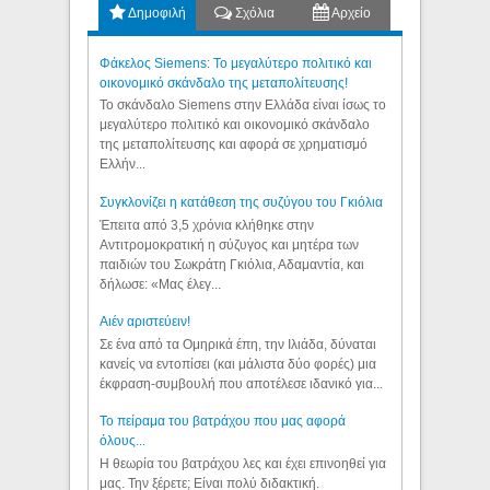
Δημοφιλή
Σχόλια
Αρχείο
Φάκελος Siemens: Το μεγαλύτερο πολιτικό και
οικονομικό σκάνδαλο της μεταπολίτευσης!
Το σκάνδαλο Siemens στην Ελλάδα είναι ίσως το
μεγαλύτερο πολιτικό και οικονομικό σκάνδαλο
της μεταπολίτευσης και αφορά σε χρηματισμό
Ελλήν...
Συγκλονίζει η κατάθεση της συζύγου του Γκιόλια
Έπειτα από 3,5 χρόνια κλήθηκε στην
Αντιτρομοκρατική η σύζυγος και μητέρα των
παιδιών του Σωκράτη Γκιόλια, Αδαμαντία, και
δήλωσε: «Μας έλεγ...
Aιέν αριστεύειν!
Σε ένα από τα Ομηρικά έπη, την Ιλιάδα, δύναται
κανείς να εντοπίσει (και μάλιστα δύο φορές) μια
έκφραση-συμβουλή που αποτέλεσε ιδανικό για...
Το πείραμα του βατράχου που μας αφορά
όλους...
Η θεωρία του βατράχου λες και έχει επινοηθεί για
μας. Την ξέρετε; Είναι πολύ διδακτική.