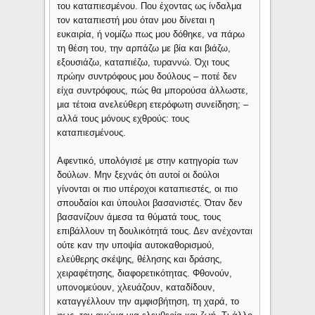
του καταπιεσμένου. Που έχοντας ως ίνδαλμα
τον καταπιεστή μου όταν μου δίνεται η
ευκαιρία, ή νομίζω πως μου δόθηκε, να πάρω
τη θέση του, την αρπάζω με βία και βιάζω,
εξουσιάζω, καταπιέζω, τυραννώ. Όχι τους
πρώην συντρόφους μου δούλους – ποτέ δεν
είχα συντρόφους, πώς θα μπορούσα άλλωστε,
μια τέτοια ανελεύθερη ετερόφωτη συνείδηση; –
αλλά τους μόνους εχθρούς: τους
καταπιεσμένους.
Αφεντικό, υπολόγισέ με στην κατηγορία των
δούλων. Μην ξεχνάς ότι αυτοί οι δούλοι
γίνονται οι πιο υπέροχοι καταπιεστές, οι πιο
σπουδαίοι και ύπουλοι βασανιστές. Όταν δεν
βασανίζουν άμεσα τα θύματά τους, τους
επιβάλλουν τη δουλικότητά τους. Δεν ανέχονται
ούτε καν την υποψία αυτοκαθορισμού,
ελεύθερης σκέψης, θέλησης και δράσης,
χειραφέτησης, διαφορετικότητας. Φθονούν,
υπονομεύουν, χλευάζουν, καταδίδουν,
καταγγέλλουν την αμφισβήτηση, τη χαρά, το