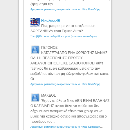
ζήτημα για την...
Αμερικανοί ρατσιστές αναρωτιούνται αν ο Ηλίας Κασιδιάρης ανήκει στη λευκή φυλή... - Λόγιος Ερμής
Νικολαος46
Πως μπορουμε να το κατεβασουμε
ΔΩΡΕΑΝ!!!! Αν ειναι Εφικτο Αυτο?
Ένα βιβλίο που πολεμήθηκε γιατί ξυπνούσε συνειδήσεις... - Λόγιος Ερμής | Η γνώση ξεκινάει με την αναζήτηση...
ΓΕΓΟΝΟΣ
ΚΑΤΑΓΕΤΑΙ ΑΠΟ ΕΝΑ ΧΩΡΙΟ ΤΗΣ ΜΑΝΗΣ.
ΟΛΗ Η ΠΕΛΟΠΟΝΗΣΟ ΠΡΩΤΟΥ
ΑΛΒΑΝΟΠΟΙΗΘΕΙ ΕΙΧΕ ΣΛΑΒΟΠΟΙΗΘΕΙ ούτε
πίθηκος θα έμενε καθαρόαιμος μετα απο την
εισβολή αυτών των μη ελληνικών φυλων εκεί κατω.
Οι...
Αμερικανοί ρατσιστές αναρωτιούνται αν ο Ηλίας Κασιδιάρης ανήκει στη λευκή φυλή... - Λόγιος Ερμής
ΜΑΚΔΟΣ
Έχουν απόλυτο δίκιο ΔΕΝ ΕΙΝΑΙ ΕΛΛΗΝΑΣ
Ο ΚΑΣΙΔΙΑΡΗΣ αν και θέλει να νιώθει και δεν
δέχομαι ενα πνευματικό τέκνο του χιτλερ να να
μιλάει για κατοχικό δανειο και αποζημιώσεις και ο
πρόεδρος του...
Αμερικανοί ρατσιστές αναρωτιούνται αν ο Ηλίας Κασιδιάρης ανήκει στη λευκή φυλή... - Λόγιος Ερμής