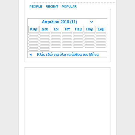
PEOPLE
RECENT
POPULAR
Κυρ
Δευ
Τρι
Τετ
Πεμ
Παρ
Σαβ
◄
Κλίκ εδώ για όλα τα άρθρα του Μήνα