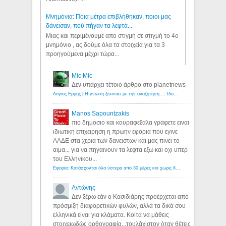
Μνημόνια: Ποια μέτρα επιβλήθηκαν, ποιοι μας
δάνεισαν, πού πήγαν τα λεφτά...
Μιας και περιμένουμε απο στιγμή σε στιγμή το 4ο
μνημόνιο , ας δούμε όλα τα στοιχεία για τα 3
προηγούμενα μέχρι τώρα...
Mic Mic
Δεν υπάρχει τέτοιο άρθρο στο planetnews
Λόγιος Ερμής | Η γνώση ξεκινάει με την αναζήτηση...: Ιδού οι 18 που χρωστούν 11 δις ευρώ!
Manos Sapountzakis
πιο δημοσιο και κουραφεξαλα γραφετε ειναι
ιδιωτικη επιχειρηση η πρωην εφορια που εγινε
ΑΑΔΕ στα χερια των δανειστων και μας πινει το
αιμα... για να πηγαινουν τα λεφτα εξω και οχι υπερ
του Ελληνικου...
Εφορία: Κατάσχονται όλα ύστερα από 30 μέρες και χωρίς δικαστικές αποφάσεις - Λόγιος Ερμής
Αντώνης
Δεν ξέρω εάν ο Κασιδιάρης προέρχεται από
πρόσμιξη διαφορετικών φυλών, αλλά τα δικά σου
ελληνικά είναι για κλάματα. Κοίτα να μάθεις
στοιχειωδώς ορθογραφία...τουλάχιστον όταν θέτεις