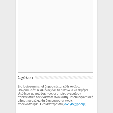
Σχόλια
Στο logiosermis.net δημοσιεύεται κάθε σχόλιο.
Θεωρούμε ότι ο καθένας έχει το δικαίωμα να εκφέρει
ελεύθερα τις απόψεις του, οι οποίες εκφράζουν
αποκλειστικά τον εκάστοτε σχολιαστή. Τα συκοφαντικά ή
υβριστικά σχόλια θα διαγράφονται χωρίς
προειδοποίηση. Περισσότερα στις
οδηγίες χρήσης
.