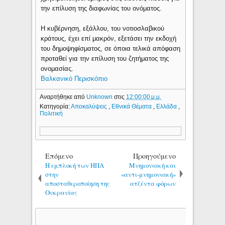
την επίλυση της διαφωνίας του ονόματος.
Η κυβέρνηση, εξάλλου, του νοτιοσλαβικού
κράτους, έχει επί μακρόν, εξετάσει την εκδοχή
του δημοψηφίσματος, σε όποια τελικά απόφαση
προταθεί για την επίλυση του ζητήματος της
ονομασίας.
Βαλκανικό Περισκόπιο
Αναρτήθηκε από
Unknown
στις
12:00:00 μ.μ.
Κατηγορία:
Αποκαλύψεις
,
Εθνικά Θέματα
,
Ελλάδα
,
Πολιτική
Επόμενο
Προηγούμενο
Η εμπλοκή των ΗΠΑ
Μνημονιακή και
στην
«αντι-μνημονιακή»
αποσταθεροποίηση της
ατζέντα φόρων
Ουκρανίας