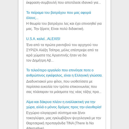
έκφραση-συμβουλή που αποτέλεσε ιδανικό για...
Το πείραμα του βατράχου που μας αφορά
όλους...
Η θεωρία του βατράχου λες και έχει επινοηθεί για
μας. Την ξέρετε; Είναι πολύ διδακτική.
U.S.A. καλεί...ALEXIS!
Ένα από τα πρώτα ραντεβού του αρχηγού του
ΣΥΡΙΖΑ Αλέξη Τσίπρα, μόλις επέστρεψε από τα
ιερά χώματα της Αργεντινής ήταν να δει
τον Δημήτρη Αβ...
Το τελειότερο εργαλείο που επινόησε ποτε ο
ανθρώπινος εγκέφαλος, είναι η Ελληνική γλώσσα.
Διαδυκτιακοί μου φίλοι, που υιοθετίσατε με
περίσσια ευκολία τον τρόπο επικοινωνίας που
σας πλάσαραν τα μιάσματα της νέας τάξης πρα...
Αίμα και δάκρυα πλέον η εναλλακτική για την
χώρα, αλλά ο μόνος δρόμος προς την ελευθερία!
Εγχώριο ολιγαρχικό σύστημα και ξένοι
τοκογλύφοι, μας εγκλωβίζουν ψυχολογικά με την
Θαρτσερική προπαγάνδα TINA (There Is No
Alternative). ...