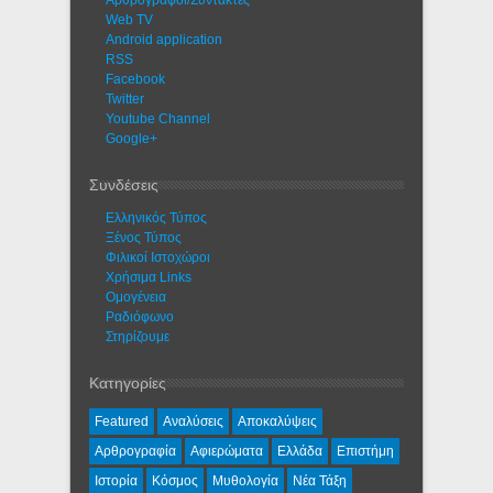
Web TV
Android application
RSS
Facebook
Twitter
Youtube Channel
Google+
Συνδέσεις
Ελληνικός Τύπος
Ξένος Τύπος
Φιλικοί Ιστοχώροι
Χρήσιμα Links
Ομογένεια
Ραδιόφωνο
Στηρίζουμε
Κατηγορίες
Featured
Αναλύσεις
Αποκαλύψεις
Αρθρογραφία
Αφιερώματα
Ελλάδα
Επιστήμη
Ιστορία
Κόσμος
Μυθολογία
Νέα Τάξη