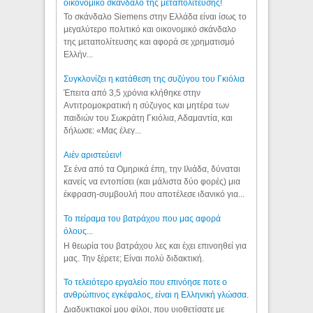
οικονομικό σκάνδαλο της μεταπολίτευσης!
Το σκάνδαλο Siemens στην Ελλάδα είναι ίσως το
μεγαλύτερο πολιτικό και οικονομικό σκάνδαλο
της μεταπολίτευσης και αφορά σε χρηματισμό
Ελλήν...
Συγκλονίζει η κατάθεση της συζύγου του Γκιόλια
Έπειτα από 3,5 χρόνια κλήθηκε στην
Αντιτρομοκρατική η σύζυγος και μητέρα των
παιδιών του Σωκράτη Γκιόλια, Αδαμαντία, και
δήλωσε: «Μας έλεγ...
Aιέν αριστεύειν!
Σε ένα από τα Ομηρικά έπη, την Ιλιάδα, δύναται
κανείς να εντοπίσει (και μάλιστα δύο φορές) μια
έκφραση-συμβουλή που αποτέλεσε ιδανικό για...
Το πείραμα του βατράχου που μας αφορά
όλους...
Η θεωρία του βατράχου λες και έχει επινοηθεί για
μας. Την ξέρετε; Είναι πολύ διδακτική.
Το τελειότερο εργαλείο που επινόησε ποτε ο
ανθρώπινος εγκέφαλος, είναι η Ελληνική γλώσσα.
Διαδυκτιακοί μου φίλοι, που υιοθετίσατε με