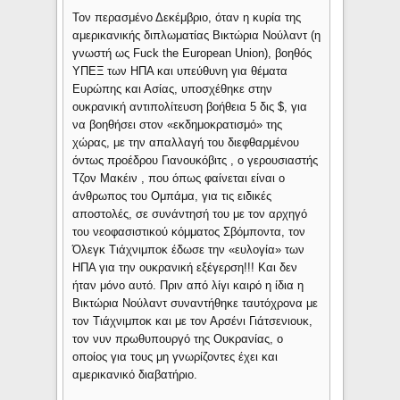
Τον περασμένο Δεκέμβριο, όταν η κυρία της
αμερικανικής διπλωματίας Βικτώρια Νούλαντ (η
γνωστή ως Fuck the European Union), βοηθός
ΥΠΕΞ των ΗΠΑ και υπεύθυνη για θέματα
Ευρώπης και Ασίας, υποσχέθηκε στην
ουκρανική αντιπολίτευση βοήθεια 5 δις $, για
να βοηθήσει στον «εκδημοκρατισμό» της
χώρας, με την απαλλαγή του διεφθαρμένου
όντως προέδρου Γιανουκόβιτς , ο γερουσιαστής
Τζον Μακέιν , που όπως φαίνεται είναι ο
άνθρωπος του Ομπάμα, για τις ειδικές
αποστολές, σε συνάντησή του με τον αρχηγό
του νεοφασιστικού κόμματος Σβόμποντα, τον
Όλεγκ Τιάχνιμποκ έδωσε την «ευλογία» των
ΗΠΑ για την ουκρανική εξέγερση!!! Και δεν
ήταν μόνο αυτό. Πριν από λίγι καιρό η ίδια η
Βικτώρια Νούλαντ συναντήθηκε ταυτόχρονα με
τον Τιάχνιμποκ και με τον Αρσένι Γιάτσενιουκ,
τον νυν πρωθυπουργό της Ουκρανίας, ο
οποίος για τους μη γνωρίζοντες έχει και
αμερικανικό διαβατήριο.