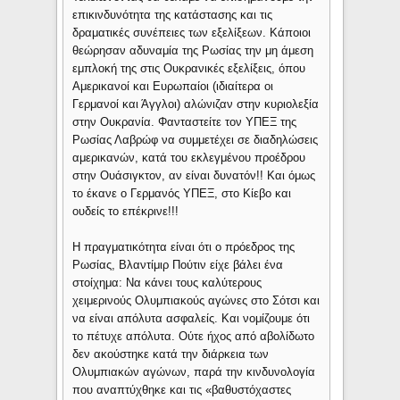
επικινδυνότητα της κατάστασης και τις
δραματικές συνέπειες των εξελίξεων. Κάποιοι
θεώρησαν αδυναμία της Ρωσίας την μη άμεση
εμπλοκή της στις Ουκρανικές εξελίξεις, όπου
Αμερικανοί και Ευρωπαίοι (ιδιαίτερα οι
Γερμανοί και Άγγλοι) αλώνιζαν στην κυριολεξία
στην Ουκρανία. Φανταστείτε τον ΥΠΕΞ της
Ρωσίας Λαβρώφ να συμμετέχει σε διαδηλώσεις
αμερικανών, κατά του εκλεγμένου προέδρου
στην Ουάσιγκτον, αν είναι δυνατόν!! Και όμως
το έκανε ο Γερμανός ΥΠΕΞ, στο Κίεβο και
ουδείς το επέκρινε!!!
Η πραγματικότητα είναι ότι ο πρόεδρος της
Ρωσίας, Βλαντίμιρ Πούτιν είχε βάλει ένα
στοίχημα: Να κάνει τους καλύτερους
χειμερινούς Ολυμπιακούς αγώνες στο Σότσι και
να είναι απόλυτα ασφαλείς. Και νομίζουμε ότι
το πέτυχε απόλυτα. Ούτε ήχος από αβολίδωτο
δεν ακούστηκε κατά την διάρκεια των
Ολυμπιακών αγώνων, παρά την κινδυνολογία
που αναπτύχθηκε και τις «βαθυστόχαστες