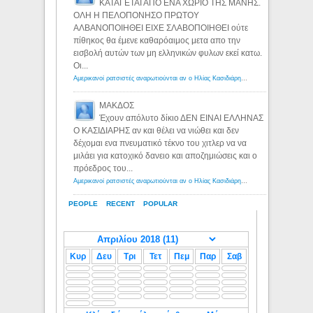
ΚΑΤΑΓΕΤΑΙ ΑΠΟ ΕΝΑ ΧΩΡΙΟ ΤΗΣ ΜΑΝΗΣ.
ΟΛΗ Η ΠΕΛΟΠΟΝΗΣΟ ΠΡΩΤΟΥ
ΑΛΒΑΝΟΠΟΙΗΘΕΙ ΕΙΧΕ ΣΛΑΒΟΠΟΙΗΘΕΙ ούτε
πίθηκος θα έμενε καθαρόαιμος μετα απο την
εισβολή αυτών των μη ελληνικών φυλων εκεί κατω.
Οι...
Αμερικανοί ρατσιστές αναρωτιούνται αν ο Ηλίας Κασιδιάρης ανήκει στη λευκή φυλή... - Λόγιος Ερμής
ΜΑΚΔΟΣ
Έχουν απόλυτο δίκιο ΔΕΝ ΕΙΝΑΙ ΕΛΛΗΝΑΣ
Ο ΚΑΣΙΔΙΑΡΗΣ αν και θέλει να νιώθει και δεν
δέχομαι ενα πνευματικό τέκνο του χιτλερ να να
μιλάει για κατοχικό δανειο και αποζημιώσεις και ο
πρόεδρος του...
Αμερικανοί ρατσιστές αναρωτιούνται αν ο Ηλίας Κασιδιάρης ανήκει στη λευκή φυλή... - Λόγιος Ερμής
PEOPLE
RECENT
POPULAR
Κυρ
Δευ
Τρι
Τετ
Πεμ
Παρ
Σαβ