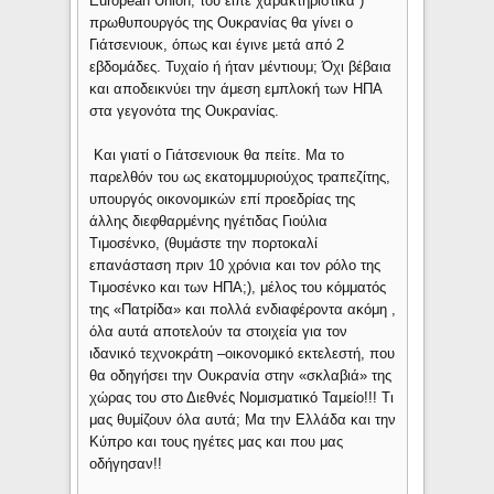
European Union, του είπε χαρακτηριστικά )
πρωθυπουργός της Ουκρανίας θα γίνει ο
Γιάτσενιουκ, όπως και έγινε μετά από 2
εβδομάδες. Τυχαίο ή ήταν μέντιουμ; Όχι βέβαια
και αποδεικνύει την άμεση εμπλοκή των ΗΠΑ
στα γεγονότα της Ουκρανίας.
Και γιατί ο Γιάτσενιουκ θα πείτε. Μα το
παρελθόν του ως εκατομμυριούχος τραπεζίτης,
υπουργός οικονομικών επί προεδρίας της
άλλης διεφθαρμένης ηγέτιδας Γιούλια
Τιμοσένκο, (θυμάστε την πορτοκαλί
επανάσταση πριν 10 χρόνια και τον ρόλο της
Τιμοσένκο και των ΗΠΑ;), μέλος του κόμματός
της «Πατρίδα» και πολλά ενδιαφέροντα ακόμη ,
όλα αυτά αποτελούν τα στοιχεία για τον
ιδανικό τεχνοκράτη –οικονομικό εκτελεστή, που
θα οδηγήσει την Ουκρανία στην «σκλαβιά» της
χώρας του στο Διεθνές Νομισματικό Ταμείο!!! Τι
μας θυμίζουν όλα αυτά; Μα την Ελλάδα και την
Κύπρο και τους ηγέτες μας και που μας
οδήγησαν!!