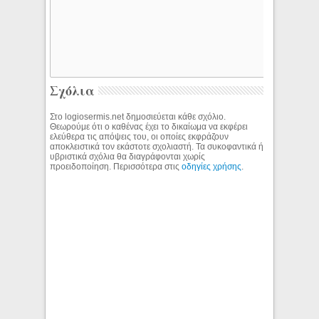
Σχόλια
Στο logiosermis.net δημοσιεύεται κάθε σχόλιο.
Θεωρούμε ότι ο καθένας έχει το δικαίωμα να εκφέρει
ελεύθερα τις απόψεις του, οι οποίες εκφράζουν
αποκλειστικά τον εκάστοτε σχολιαστή. Τα συκοφαντικά ή
υβριστικά σχόλια θα διαγράφονται χωρίς
προειδοποίηση. Περισσότερα στις
οδηγίες χρήσης
.