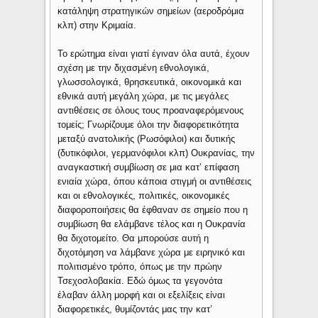
κατάληψη στρατηγικών σημείων (αεροδρόμια
κλπ) στην Κριμαία.
Το ερώτημα είναι γιατί έγιναν όλα αυτά, έχουν
σχέση με την διχασμένη εθνολογικά,
γλωσσολογικά, θρησκευτικά, οικονομικά και
εθνικά αυτή μεγάλη χώρα, με τις μεγάλες
αντιθέσεις σε όλους τους προαναφερόμενους
τομείς; Γνωρίζουμε όλοι την διαφορετικότητα
μεταξύ ανατολικής (Ρωσόφιλοι) και δυτικής
(δυτικόφιλοι, γερμανόφιλοι κλπ) Ουκρανίας, την
αναγκαστική συμβίωση σε μια κατ’ επίφαση
ενιαία χώρα, όπου κάποια στιγμή οι αντιθέσεις
και οι εθνολογικές, πολιτικές, οικονομικές
διαφοροποιήσεις θα έφθαναν σε σημείο που η
συμβίωση θα ελάμβανε τέλος και η Ουκρανία
θα διχοτομείτο. Θα μπορούσε αυτή η
διχοτόμηση να λάμβανε χώρα με ειρηνικό και
πολιτισμένο τρόπο, όπως με την πρώην
Τσεχοσλοβακία. Εδώ όμως τα γεγονότα
έλαβαν άλλη μορφή και οι εξελίξεις είναι
διαφορετικές, θυμίζοντάς μας την κατ’