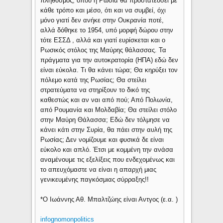
πληθυσμός, όπου η Ρωσία θα προστατεύσει με
κάθε τρόπο και μέσο, ότι και να συμβεί, όχι
μόνο γιατί δεν ανήκε στην Ουκρανία ποτέ,
αλλά δόθηκε το 1954, υπό μορφή δώρου στην
τότε ΕΣΣΔ , αλλά και γιατί ευρίσκεται και ο
Ρωσικός στόλος της Μαύρης θάλασσας. Τα
πράγματα για την αυτοκρατορία (ΗΠΑ) εδώ δεν
είναι εύκολα. Τι θα κάνει τώρα; Θα κηρύξει τον
πόλεμο κατά της Ρωσίας; Θα στείλει
στρατεύματα να στηρίξουν το δικό της
καθεστώς και αν ναι από πού; Από Πολωνία,
από Ρουμανία και Μολδαβία; Θα στείλει στόλο
στην Μαύρη Θάλασσα; Εδώ δεν τόλμησε να
κάνει κάτι στην Συρία, θα πάει στην αυλή της
Ρωσίας; Δεν νομίζουμε και φυσικά δε είναι
εύκολο και απλό. Έτσι με κομμένη την ανάσα
αναμένουμε τις εξελίξεις που ενδεχομένως και
το απευχόμαστε να είναι η απαρχή μιας
γενικευμένης παγκόσμιας σύρραξης!!
*Ο Ιωάννης Αθ. Μπαλτζώης είναι Αντγος (ε.α. )
infognomonpolitics