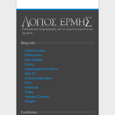
Εναλλακτική πληροφόρηση, για τα τρέχοντα γεγονότα και
όχι μόνο...
Blog info
Σχετικά με εμάς
Eπικοινωνία
Όροι Χρήσης
Σχόλια
Αρθρογράφοι/Συντάκτες
Web TV
Android application
RSS
Facebook
Twitter
Youtube Channel
Google+
Συνδέσεις