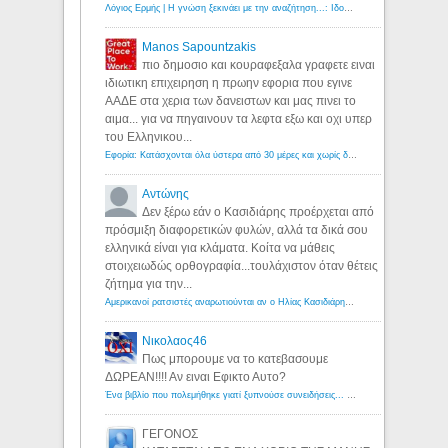
Λόγιος Ερμής | Η γνώση ξεκινάει με την αναζήτηση...: Ιδού οι 18 που χρωστούν 11 δις ευρώ!
Manos Sapountzakis
πιο δημοσιο και κουραφεξαλα γραφετε ειναι
ιδιωτικη επιχειρηση η πρωην εφορια που εγινε
ΑΑΔΕ στα χερια των δανειστων και μας πινει το
αιμα... για να πηγαινουν τα λεφτα εξω και οχι υπερ
του Ελληνικου...
Εφορία: Κατάσχονται όλα ύστερα από 30 μέρες και χωρίς δικαστικές αποφάσεις - Λόγιος Ερμής
Αντώνης
Δεν ξέρω εάν ο Κασιδιάρης προέρχεται από
πρόσμιξη διαφορετικών φυλών, αλλά τα δικά σου
ελληνικά είναι για κλάματα. Κοίτα να μάθεις
στοιχειωδώς ορθογραφία...τουλάχιστον όταν θέτεις
ζήτημα για την...
Αμερικανοί ρατσιστές αναρωτιούνται αν ο Ηλίας Κασιδιάρης ανήκει στη λευκή φυλή... - Λόγιος Ερμής
Νικολαος46
Πως μπορουμε να το κατεβασουμε
ΔΩΡΕΑΝ!!!! Αν ειναι Εφικτο Αυτο?
Ένα βιβλίο που πολεμήθηκε γιατί ξυπνούσε συνειδήσεις... - Λόγιος Ερμής | Η γνώση ξεκινάει με την αναζήτηση...
ΓΕΓΟΝΟΣ