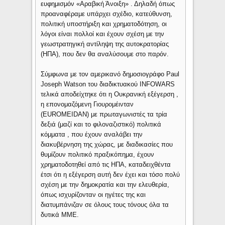
ευφημισμόν «Αραβική Άνοιξη» . Δηλαδή όπως
προαναφέραμε υπάρχει σχέδιο, κατεύθυνση,
πολιτική υποστήριξη και χρηματοδότηση, οι
λόγοι είναι πολλοί και έχουν σχέση με την
γεωστρατηγική αντίληψη της αυτοκρατορίας
(ΗΠΑ), που δεν θα αναλύσουμε στο παρόν.
Σύμφωνα με τον αμερικανό δημοσιογράφο Paul
Joseph Watson του διαδικτυακού INFOWARS
τελικά αποδείχτηκε ότι η Ουκρανική εξέγερση ,
η επονομαζόμενη Γιουρομέινταν
(EUROMEIDAN) με πρωταγωνιστές τα τρία
δεξιά (μαζί και το φιλοναζιστικό) πολιτικά
κόμματα , που έχουν αναλάβει την
διακυβέρνηση της χώρας, με διαδικασίες που
θυμίζουν πολιτικό πραξικόπημα, έχουν
χρηματοδοτηθεί από τις ΗΠΑ, καταδειχθέντα
έτσι ότι η εξέγερση αυτή δεν έχει και τόσο πολύ
σχέση με την δημοκρατία και την ελευθερία,
όπως ισχυρίζονταν οι ηγέτες της και
διατυμπάνιζαν σε όλους τους τόνους όλα τα
δυτικά ΜΜΕ.