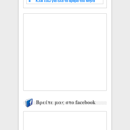
◄
Κλίκ εδώ για όλα τα άρθρα του Μήνα
Βρείτε μας στο facebook