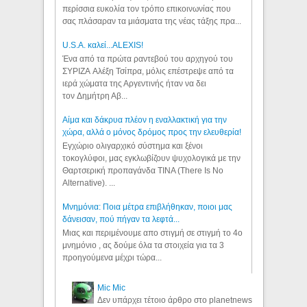
περίσσια ευκολία τον τρόπο επικοινωνίας που
σας πλάσαραν τα μιάσματα της νέας τάξης πρα...
U.S.A. καλεί...ALEXIS!
Ένα από τα πρώτα ραντεβού του αρχηγού του
ΣΥΡΙΖΑ Αλέξη Τσίπρα, μόλις επέστρεψε από τα
ιερά χώματα της Αργεντινής ήταν να δει
τον Δημήτρη Αβ...
Αίμα και δάκρυα πλέον η εναλλακτική για την
χώρα, αλλά ο μόνος δρόμος προς την ελευθερία!
Εγχώριο ολιγαρχικό σύστημα και ξένοι
τοκογλύφοι, μας εγκλωβίζουν ψυχολογικά με την
Θαρτσερική προπαγάνδα TINA (There Is No
Alternative). ...
Μνημόνια: Ποια μέτρα επιβλήθηκαν, ποιοι μας
δάνεισαν, πού πήγαν τα λεφτά...
Μιας και περιμένουμε απο στιγμή σε στιγμή το 4ο
μνημόνιο , ας δούμε όλα τα στοιχεία για τα 3
προηγούμενα μέχρι τώρα...
Mic Mic
Δεν υπάρχει τέτοιο άρθρο στο planetnews