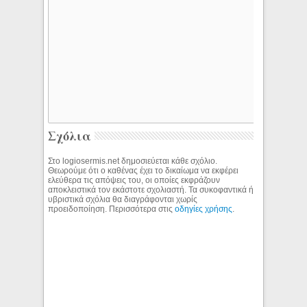
Σχόλια
Στο logiosermis.net δημοσιεύεται κάθε σχόλιο.
Θεωρούμε ότι ο καθένας έχει το δικαίωμα να εκφέρει
ελεύθερα τις απόψεις του, οι οποίες εκφράζουν
αποκλειστικά τον εκάστοτε σχολιαστή. Τα συκοφαντικά ή
υβριστικά σχόλια θα διαγράφονται χωρίς
προειδοποίηση. Περισσότερα στις
οδηγίες χρήσης
.