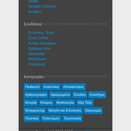
Twitter
Youtube Channel
Google+
Συνδέσεις
Ελληνικός Τύπος
Ξένος Τύπος
Φιλικοί Ιστοχώροι
Χρήσιμα Links
Ομογένεια
Ραδιόφωνο
Στηρίζουμε
Κατηγορίες
Featured
Αναλύσεις
Αποκαλύψεις
Αρθρογραφία
Αφιερώματα
Ελλάδα
Επιστήμη
Ιστορία
Κόσμος
Μυθολογία
Νέα Τάξη
Ντοκιμαντέρ
Νόηση και Επινόηση
Οικονομία
Πολιτική
Πολιτισμός
Τεχνολογία