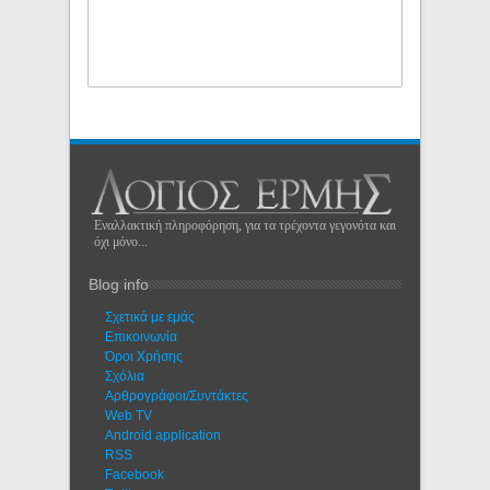
Εναλλακτική πληροφόρηση, για τα τρέχοντα γεγονότα και
όχι μόνο...
Blog info
Σχετικά με εμάς
Eπικοινωνία
Όροι Χρήσης
Σχόλια
Αρθρογράφοι/Συντάκτες
Web TV
Android application
RSS
Facebook