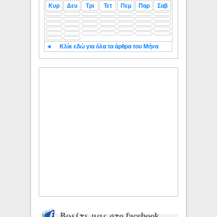
Κυρ
Δευ
Τρι
Τετ
Πεμ
Παρ
Σαβ
◄
Κλίκ εδώ για όλα τα άρθρα του Μήνα
Βρείτε μας στο facebook