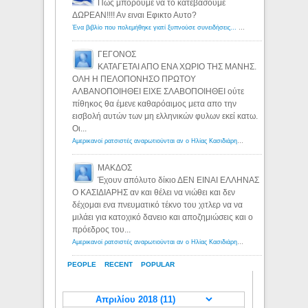
Πως μπορουμε να το κατεβασουμε
ΔΩΡΕΑΝ!!!! Αν ειναι Εφικτο Αυτο?
Ένα βιβλίο που πολεμήθηκε γιατί ξυπνούσε συνειδήσεις... - Λόγιος Ερμής | Η γνώση ξεκινάει με την αναζήτηση...
ΓΕΓΟΝΟΣ
ΚΑΤΑΓΕΤΑΙ ΑΠΟ ΕΝΑ ΧΩΡΙΟ ΤΗΣ ΜΑΝΗΣ.
ΟΛΗ Η ΠΕΛΟΠΟΝΗΣΟ ΠΡΩΤΟΥ
ΑΛΒΑΝΟΠΟΙΗΘΕΙ ΕΙΧΕ ΣΛΑΒΟΠΟΙΗΘΕΙ ούτε
πίθηκος θα έμενε καθαρόαιμος μετα απο την
εισβολή αυτών των μη ελληνικών φυλων εκεί κατω.
Οι...
Αμερικανοί ρατσιστές αναρωτιούνται αν ο Ηλίας Κασιδιάρης ανήκει στη λευκή φυλή... - Λόγιος Ερμής
ΜΑΚΔΟΣ
Έχουν απόλυτο δίκιο ΔΕΝ ΕΙΝΑΙ ΕΛΛΗΝΑΣ
Ο ΚΑΣΙΔΙΑΡΗΣ αν και θέλει να νιώθει και δεν
δέχομαι ενα πνευματικό τέκνο του χιτλερ να να
μιλάει για κατοχικό δανειο και αποζημιώσεις και ο
πρόεδρος του...
Αμερικανοί ρατσιστές αναρωτιούνται αν ο Ηλίας Κασιδιάρης ανήκει στη λευκή φυλή... - Λόγιος Ερμής
PEOPLE
RECENT
POPULAR