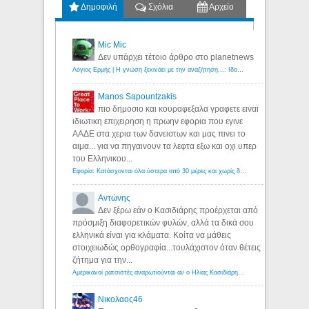
Δημοφιλή
Σχόλια
Αρχείο
Mic Mic
Δεν υπάρχει τέτοιο άρθρο στο planetnews
Λόγιος Ερμής | Η γνώση ξεκινάει με την αναζήτηση...: Ιδού οι 18 που χρωστούν 11 δις ευρώ!
Manos Sapountzakis
πιο δημοσιο και κουραφεξαλα γραφετε ειναι
ιδιωτικη επιχειρηση η πρωην εφορια που εγινε
ΑΑΔΕ στα χερια των δανειστων και μας πινει το
αιμα... για να πηγαινουν τα λεφτα εξω και οχι υπερ
του Ελληνικου...
Εφορία: Κατάσχονται όλα ύστερα από 30 μέρες και χωρίς δικαστικές αποφάσεις - Λόγιος Ερμής
Αντώνης
Δεν ξέρω εάν ο Κασιδιάρης προέρχεται από
πρόσμιξη διαφορετικών φυλών, αλλά τα δικά σου
ελληνικά είναι για κλάματα. Κοίτα να μάθεις
στοιχειωδώς ορθογραφία...τουλάχιστον όταν θέτεις
ζήτημα για την...
Αμερικανοί ρατσιστές αναρωτιούνται αν ο Ηλίας Κασιδιάρης ανήκει στη λευκή φυλή... - Λόγιος Ερμής
Νικολαος46