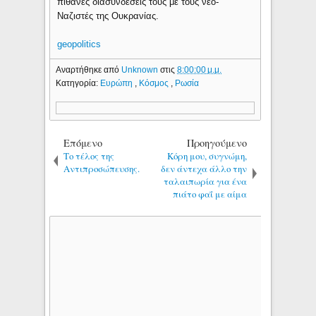
πιθανές διασυνδέσεις τους με τους νέο-
Ναζιστές της Ουκρανίας.
geopolitics
Αναρτήθηκε από
Unknown
στις
8:00:00 μ.μ.
Κατηγορία:
Ευρώπη
,
Κόσμος
,
Ρωσία
Επόμενο
Προηγούμενο
Το τέλος της
Κόρη μου, συγνώμη,
Αντιπροσώπευσης.
δεν άντεχα άλλο την
ταλαιπωρία για ένα
πιάτο φαΐ με αίμα