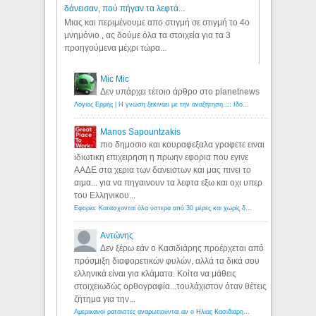
δάνεισαν, πού πήγαν τα λεφτά...
Μιας και περιμένουμε απο στιγμή σε στιγμή το 4ο
μνημόνιο , ας δούμε όλα τα στοιχεία για τα 3
προηγούμενα μέχρι τώρα...
Mic Mic
Δεν υπάρχει τέτοιο άρθρο στο planetnews
Λόγιος Ερμής | Η γνώση ξεκινάει με την αναζήτηση...: Ιδού οι 18 που χρωστούν 11 δις ευρώ!
Manos Sapountzakis
πιο δημοσιο και κουραφεξαλα γραφετε ειναι
ιδιωτικη επιχειρηση η πρωην εφορια που εγινε
ΑΑΔΕ στα χερια των δανειστων και μας πινει το
αιμα... για να πηγαινουν τα λεφτα εξω και οχι υπερ
του Ελληνικου...
Εφορία: Κατάσχονται όλα ύστερα από 30 μέρες και χωρίς δικαστικές αποφάσεις - Λόγιος Ερμής
Αντώνης
Δεν ξέρω εάν ο Κασιδιάρης προέρχεται από
πρόσμιξη διαφορετικών φυλών, αλλά τα δικά σου
ελληνικά είναι για κλάματα. Κοίτα να μάθεις
στοιχειωδώς ορθογραφία...τουλάχιστον όταν θέτεις
ζήτημα για την...
Αμερικανοί ρατσιστές αναρωτιούνται αν ο Ηλίας Κασιδιάρης ανήκει στη λευκή φυλή... - Λόγιος Ερμής