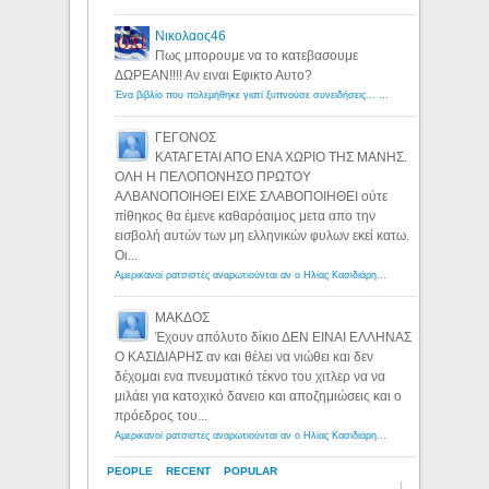
Νικολαος46
Πως μπορουμε να το κατεβασουμε
ΔΩΡΕΑΝ!!!! Αν ειναι Εφικτο Αυτο?
Ένα βιβλίο που πολεμήθηκε γιατί ξυπνούσε συνειδήσεις... - Λόγιος Ερμής | Η γνώση ξεκινάει με την αναζήτηση...
ΓΕΓΟΝΟΣ
ΚΑΤΑΓΕΤΑΙ ΑΠΟ ΕΝΑ ΧΩΡΙΟ ΤΗΣ ΜΑΝΗΣ.
ΟΛΗ Η ΠΕΛΟΠΟΝΗΣΟ ΠΡΩΤΟΥ
ΑΛΒΑΝΟΠΟΙΗΘΕΙ ΕΙΧΕ ΣΛΑΒΟΠΟΙΗΘΕΙ ούτε
πίθηκος θα έμενε καθαρόαιμος μετα απο την
εισβολή αυτών των μη ελληνικών φυλων εκεί κατω.
Οι...
Αμερικανοί ρατσιστές αναρωτιούνται αν ο Ηλίας Κασιδιάρης ανήκει στη λευκή φυλή... - Λόγιος Ερμής
ΜΑΚΔΟΣ
Έχουν απόλυτο δίκιο ΔΕΝ ΕΙΝΑΙ ΕΛΛΗΝΑΣ
Ο ΚΑΣΙΔΙΑΡΗΣ αν και θέλει να νιώθει και δεν
δέχομαι ενα πνευματικό τέκνο του χιτλερ να να
μιλάει για κατοχικό δανειο και αποζημιώσεις και ο
πρόεδρος του...
Αμερικανοί ρατσιστές αναρωτιούνται αν ο Ηλίας Κασιδιάρης ανήκει στη λευκή φυλή... - Λόγιος Ερμής
PEOPLE
RECENT
POPULAR