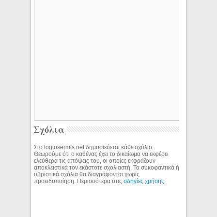
Σχόλια
Στο logiosermis.net δημοσιεύεται κάθε σχόλιο.
Θεωρούμε ότι ο καθένας έχει το δικαίωμα να εκφέρει
ελεύθερα τις απόψεις του, οι οποίες εκφράζουν
αποκλειστικά τον εκάστοτε σχολιαστή. Τα συκοφαντικά ή
υβριστικά σχόλια θα διαγράφονται χωρίς
προειδοποίηση. Περισσότερα στις
οδηγίες χρήσης
.