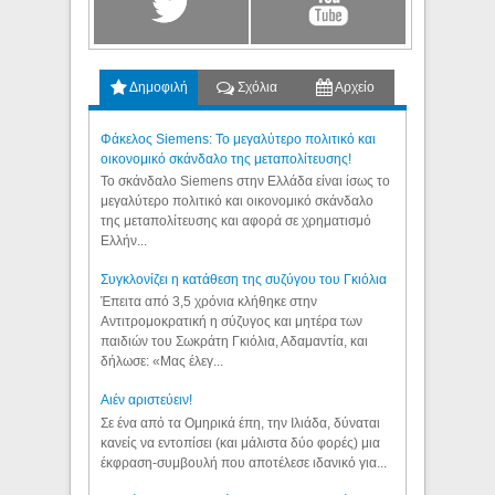
Δημοφιλή
Σχόλια
Αρχείο
Φάκελος Siemens: Το μεγαλύτερο πολιτικό και
οικονομικό σκάνδαλο της μεταπολίτευσης!
Το σκάνδαλο Siemens στην Ελλάδα είναι ίσως το
μεγαλύτερο πολιτικό και οικονομικό σκάνδαλο
της μεταπολίτευσης και αφορά σε χρηματισμό
Ελλήν...
Συγκλονίζει η κατάθεση της συζύγου του Γκιόλια
Έπειτα από 3,5 χρόνια κλήθηκε στην
Αντιτρομοκρατική η σύζυγος και μητέρα των
παιδιών του Σωκράτη Γκιόλια, Αδαμαντία, και
δήλωσε: «Μας έλεγ...
Aιέν αριστεύειν!
Σε ένα από τα Ομηρικά έπη, την Ιλιάδα, δύναται
κανείς να εντοπίσει (και μάλιστα δύο φορές) μια
έκφραση-συμβουλή που αποτέλεσε ιδανικό για...