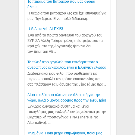
Το πείραμα του βατράχου που μας αφορά
όλους...
Η θεωρία του βατράχου λες και έχει επινοηθεί για
μας. Την ξέρετε; Είναι πολύ διδακτική.
U.S.A. καλεί...ALEXIS!
Ένα από τα πρώτα ραντεβού του αρχηγού του
ΣΥΡΙΖΑ Αλέξη Τσίπρα, μόλις επέστρεψε από τα
ιερά χώματα της Αργεντινής ήταν να δει
τον Δημήτρη Αβ...
Το τελειότερο εργαλείο που επινόησε ποτε ο
ανθρώπινος εγκέφαλος, είναι η Ελληνική γλώσσα.
Διαδυκτιακοί μου φίλοι, που υιοθετίσατε με
περίσσια ευκολία τον τρόπο επικοινωνίας που
σας πλάσαραν τα μιάσματα της νέας τάξης πρα...
Αίμα και δάκρυα πλέον η εναλλακτική για την
χώρα, αλλά ο μόνος δρόμος προς την ελευθερία!
Εγχώριο ολιγαρχικό σύστημα και ξένοι
τοκογλύφοι, μας εγκλωβίζουν ψυχολογικά με την
Θαρτσερική προπαγάνδα TINA (There Is No
Alternative). ...
Μνημόνια: Ποια μέτρα επιβλήθηκαν, ποιοι μας