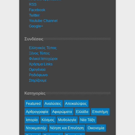
RSS
Facebook
Twitter
Youtube Channel
Google+
Συνδέσεις
Ελληνικός Τύπος
Ξένος Τύπος
Φιλικοί Ιστοχώροι
Χρήσιμα Links
Ομογένεια
Ραδιόφωνο
Στηρίζουμε
Κατηγορίες
Featured
Αναλύσεις
Αποκαλύψεις
Αρθρογραφία
Αφιερώματα
Ελλάδα
Επιστήμη
Ιστορία
Κόσμος
Μυθολογία
Νέα Τάξη
Ντοκιμαντέρ
Νόηση και Επινόηση
Οικονομία