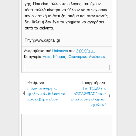
γης. Που είναι άλλωστε ο λόγος που έχουν
τόσα πολλά κίνητρα να θέλουν να συνεχίσουν
την οικιστική ανάπτυξη, ακόμα και όταν κανείς
δεν θέλει ή δεν έχει τα χρήματα να αγοράσει
αυτά τα ακίνητα.
Πηγή:www.capital.gr
Αναρτήθηκε από
Unknown
στις
2:00:00 μ.μ.
Κατηγορία:
Ασία
,
Κόσμος
,
Οικονομικές Αναλύσεις
Επόμενο
Προηγούμενο
Γ. Κοντογιώργης:
Το "ΤΟΞΟ της
«μηδενικά» θέλουν να
ΑΣΤΑΘΕΙΑΣ" και η
μας κυβερνήσουν
επικίνδυνη ελληνική
εμπλοκή