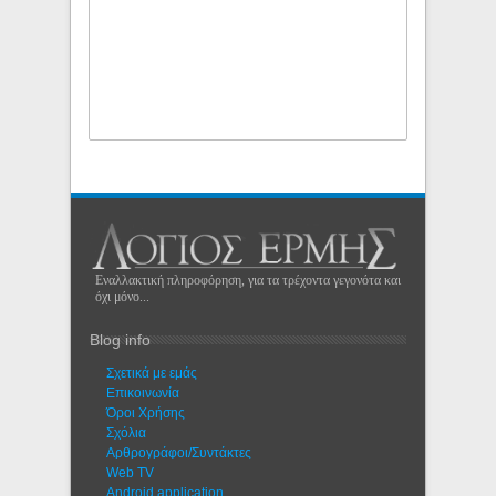
Εναλλακτική πληροφόρηση, για τα τρέχοντα γεγονότα και
όχι μόνο...
Blog info
Σχετικά με εμάς
Eπικοινωνία
Όροι Χρήσης
Σχόλια
Αρθρογράφοι/Συντάκτες
Web TV
Android application