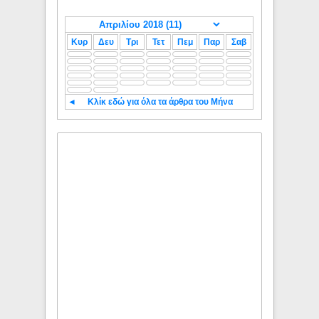
Κυρ
Δευ
Τρι
Τετ
Πεμ
Παρ
Σαβ
◄
Κλίκ εδώ για όλα τα άρθρα του Μήνα