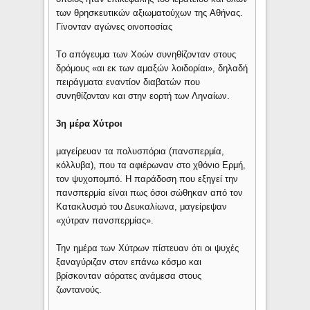
των θρησκευτικών αξιωματούχων της Aθήνας.
Γίνονταν αγώνες οινοποσίας
Tο απόγευμα των Xοών συνηθίζονταν στους
δρόμους «αι εκ των αμαξών λοιδορίαι», δηλαδή
πειράγματα εναντίον διαβατών που
συνηθίζονταν και στην εορτή των Ληναίων.
3η μέρα Χύτροι
μαγείρευαν τα πολυσπόρια (πανσπερμία,
κόλλυβα), που τα αφιέρωναν στο χθόνιο Eρμή,
τον ψυχοπομπό. Η παράδοση που εξηγεί την
πανσπερμία είναι πως όσοι σώθηκαν από τον
Κατακλυσμό του Δευκαλίωνα, μαγείρεψαν
«χύτραν πανσπερμίας».
Την ημέρα των Χύτρων πίστευαν ότι οι ψυχές
ξαναγύριζαν στον επάνω κόσμο και
βρίσκονταν αόρατες ανάμεσα στους
ζωντανούς.