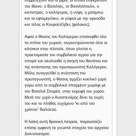
συμμετέχουν και οι μίμοι, οι οποίοι συγκροτούν
τον θίασο: ο Βασιλιάς, το Βασιλόπουλο, ο
καπιστράς, ο καλόγερος, η νύφη, η μπάμπω
και το εφταμηνίτικο, οι γύφτοι με την αρκούδα
και τέλος οι Κουρούτζηδες (φύλακες).
Αφού ο θίασος του Καλόγερου επισκεφθεί όλα
τα σπίτια του χωριού, συγκεντρώνονται όλοι οι
κάτοικοι στην πλατεία, όπου γίνεται η
προετοιμασία του συμβολικού αγρού για την
σπορά και ακολουθεί η σκηνή του θανάτου και
της ανάστασης του πρωταγωνιστή Καλόγερου.
Μόλις αναγγελθεί η ανάσταση του
πρωταγωνιστή, ο θίασος αρχίζει κυκλικό χορό
γύρω από το συμβολικά σπαρμένο χωράφι με
τον Βασιλιά Σπορέα, στην κορυφή του χορού.
Μετά τον χορό ο Αναστενάρης δίνει τις ευχές
του και το πλήθος ευχόμενο “κι από του
χρόνου” διαλύεται.
Η λαϊκή αυτή θρακική λατρεία, παρουσιάζει
επίσης εμφανή τα γνωστά στοιχεία του αρχαίου
Διονυσιασμού.