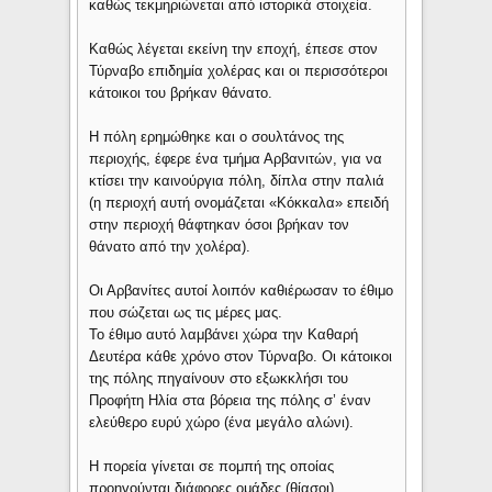
καθώς τεκμηριώνεται από ιστορικά στοιχεία.
Καθώς λέγεται εκείνη την εποχή, έπεσε στον
Τύρναβο επιδημία χολέρας και οι περισσότεροι
κάτοικοι του βρήκαν θάνατο.
Η πόλη ερημώθηκε και ο σουλτάνος της
περιοχής, έφερε ένα τμήμα Αρβανιτών, για να
κτίσει την καινούργια πόλη, δίπλα στην παλιά
(η περιοχή αυτή ονομάζεται «Κόκκαλα» επειδή
στην περιοχή θάφτηκαν όσοι βρήκαν τον
θάνατο από την χολέρα).
Οι Αρβανίτες αυτοί λοιπόν καθιέρωσαν το έθιμο
που σώζεται ως τις μέρες μας.
Το έθιμο αυτό λαμβάνει χώρα την Καθαρή
Δευτέρα κάθε χρόνο στον Τύρναβο. Οι κάτοικοι
της πόλης πηγαίνουν στο εξωκκλήσι του
Προφήτη Ηλία στα βόρεια της πόλης σ’ έναν
ελεύθερο ευρύ χώρο (ένα μεγάλο αλώνι).
Η πορεία γίνεται σε πομπή της οποίας
προηγούνται διάφορες ομάδες (θίασοι)