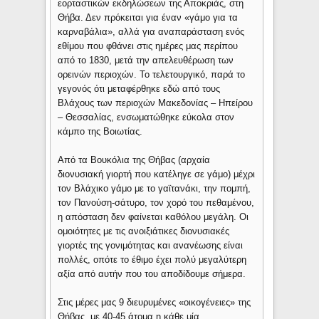
εορταστικών εκδηλώσεων της Αποκριάς, στη
Θήβα. Δεν πρόκειται για έναν «γάμο για τα
καρναβάλια», αλλά για αναπαράσταση ενός
εθίμου που φθάνει στις ημέρες μας περίπου
από το 1830, μετά την απελευθέρωση των
ορεινών περιοχών. Το τελετουργικό, παρά το
γεγονός ότι μεταφέρθηκε εδώ από τους
Βλάχους των περιοχών Μακεδονίας – Ηπείρου
– Θεσσαλίας, ενσωματώθηκε εύκολα στον
κάμπο της Βοιωτίας.
Από τα Βουκόλια της Θήβας (αρχαία
διονυσιακή γιορτή που κατέληγε σε γάμο) μέχρι
τον Βλάχικο γάμο με το γαϊτανάκι, την πομπή,
τον Πανούση-σάτυρο, τον χορό του πεθαμένου,
η απόσταση δεν φαίνεται καθόλου μεγάλη. Οι
ομοιότητες με τις ανοιξιάτικες διονυσιακές
γιορτές της γονιμότητας και ανανέωσης είναι
πολλές, οπότε το έθιμο έχει πολύ μεγαλύτερη
αξία από αυτήν που του αποδίδουμε σήμερα.
Στις μέρες μας 9 διευρυμένες «οικογένειες» της
Θήβας, με 40-45 άτομα η κάθε μία,