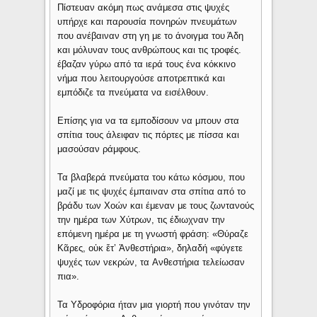
Πίστευαν ακόμη πως ανάμεσα στις ψυχές
υπήρχε και παρουσία πονηρών πνευμάτων
που ανέβαιναν στη γη με το άνοιγμα του Άδη
και μόλυναν τους ανθρώπους και τις τροφές.
έβαζαν γύρω από τα ιερά τους ένα κόκκινο
νήμα που λειτουργούσε αποτρεπτικά και
εμπόδιζε τα πνεύματα να εισέλθουν.
Επίσης για να τα εμποδίσουν να μπουν στα
σπίτια τους άλειφαν τις πόρτες με πίσσα και
μασούσαν ράμφους.
Τα βλαβερά πνεύματα του κάτω κόσμου, που
μαζί με τις ψυχές έμπαιναν στα σπίτια από το
βράδυ των Xοών και έμεναν με τους ζωντανούς
την ημέρα των Xύτρων, τις έδιωχναν την
επόμενη ημέρα με τη γνωστή φράση: «Θύραζε
Κᾶρες, οὐκ ἔτ’ Ἀνθεστήρια», δηλαδή «φύγετε
ψυχές των νεκρών, τα Aνθεστήρια τελείωσαν
πια».
Τα Υδροφόρια ήταν μια γιορτή που γινόταν την