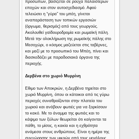
προσώπων, βασίζεται σε ρούχα παλαιότερων
εποχών και στον αυτοσχεδιασμό. Αφού
τελειώσει η “γύρα” του μπέη, γίνεται
αναπαράσταση των τοπικών εργασιών
(όργωμα, θερισμός) από τους γεωργούς.
Ακολουθεί γαϊδουροδρομία και ρωμαϊκή πάλη.
Μετά την ολοκλήρωση της ρωμαϊκής πάλης στο
Μεσοχώρι, ο κόσμος μαζεύεται στις ταβέρνες,
και μαζί με το προσωπικό του Μπέη, πίνει και
διασκεδάζει με παραδοσιακά όργανα της
περιοχής.
Δερβένα στο χωριό Μυρρίνη
Εθιμο των Αποκριών, η Δερβένα τηρείται στο
χωριό Μυρρίνη, όπου οι κάτοικοι από τις γύρω
περιοχές συναθροίζονται στην πλατεία του
χωριού και ανάβουν φωτιές για να ξορκίσουν
το κακό. Με το άναμμα της φωτιάς και το
κάψιμο των ξύλων θεωρείται ότι καίγονται τα
πάθη, το μίσος, η κακία και η εχθρότητα
ανάμεσα στους ανθρώπους. Είναι η ημέρα της
συγχώρησης των μικρών από τους μεγάλους