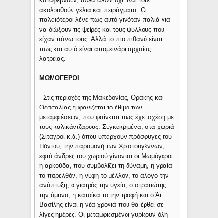
καταφέρνουν, αλλά άλλοι όχι. Και τότε
ακολουθούν γέλια και πειράγματα .Οι
παλαιότεροι λένε πως αυτό γινόταν παλιά για
να διώξουν τις ψείρες και τους ψύλλους που
είχαν πάνω τους .Αλλά το πιο πιθανό είναι
πως και αυτό είναι απομεινάρι αρχαίας
λατρείας.
ΜΩΜΟΓΕΡΟΙ
- Στις περιοχές της Μακεδονίας, Θράκης και
Θεσσαλίας εμφανίζεται το έθιμο των
μεταμφιέσεων, που φαίνεται πως έχει σχέση με
τους καλικάντζαρους. Συγκεκριμένα, στα χωριά
(Σιταγροί κ.ά.) όπου υπάρχουν πρόσφυγες του
Πόντου, την παραμονή των Χριστουγέννων,
εφτά άνδρες του χωριού γίνονται οι Μωμόγεροι:
η αρκούδα, που συμβολίζει τη δύναμη, η γραία
το παρελθόν, η νύφη το μέλλον, το άλογο την
ανάπτυξη, ο γιατρός την υγεία, ο στρατιώτης
την άμυνα, η κατσίκα το την τροφή και ο Άι
Βασίλης είναι η νέα χρονιά που θα έρθει σε
λίγες ημέρες. Οι μεταμφιεσμένοι γυρίζουν όλη