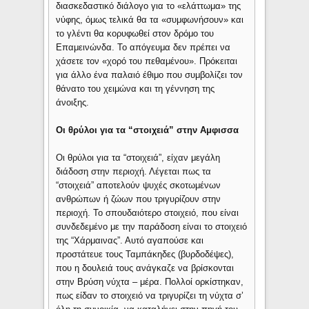
διασκεδαστικό διάλογο για το «ελάττωμα» της
νύφης, όμως τελικά θα τα «συμφωνήσουν» και
το γλέντι θα κορυφωθεί στον δρόμο του
Επαμεινώνδα. Το απόγευμα δεν πρέπει να
χάσετε τον «χορό του πεθαμένου». Πρόκειται
για άλλο ένα παλαιό έθιμο που συμβολίζει τον
θάνατο του χειμώνα και τη γέννηση της
άνοιξης.
Οι θρύλοι για τα “στοιχειά” στην Αμφισσα
Οι θρύλοι για τα “στοιχειά”, είχαν μεγάλη
διάδοση στην περιοχή. Λέγεται πως τα
“στοιχειά” αποτελούν ψυχές σκοτωμένων
ανθρώπων ή ζώων που τριγυρίζουν στην
περιοχή. Το σπουδαιότερο στοιχειό, που είναι
συνδεδεμένο με την παράδοση είναι το στοιχειό
της “Χάρμαινας”. Αυτό αγαπούσε και
προστάτευε τους Ταμπάκηδες (βυρδοδέψες),
που η δουλειά τους ανάγκαζε να βρίσκονται
στην Βρύση νύχτα – μέρα. Πολλοί ορκίστηκαν,
πως είδαν το στοιχειό να τριγυρίζει τη νύχτα σ’