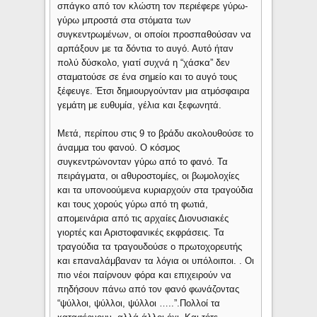
σπάγκο από τον κλώστη τον περιέφερε γύρω-
γύρω μπροστά στα στόματα των
συγκεντρωμένων, οι οποίοι προσπαθούσαν να
αρπάξουν με τα δόντια το αυγό. Αυτό ήταν
πολύ δύσκολο, γιατί συχνά η “χάσκα” δεν
σταματούσε σε ένα σημείο και το αυγό τους
ξέφευγε. Έτσι δημιουργούνταν μια ατμόσφαιρα
γεμάτη με ευθυμία, γέλια και ξεφωνητά.
Μετά, περίπου στις 9 το βράδυ ακολουθούσε το
άναμμα του φανού. Ο κόσμος
συγκεντρώνονταν γύρω από το φανό. Τα
πειράγματα, οι αθυροστομίες, οι βωμολοχίες
και τα υπονοούμενα κυριαρχούν στα τραγούδια
και τους χορούς γύρω από τη φωτιά,
απομεινάρια από τις αρχαίες Διονυσιακές
γιορτές και Αριστοφανικές εκφράσεις. Τα
τραγούδια τα τραγουδούσε ο πρωτοχορευτής
και επαναλάμβαναν τα λόγια οι υπόλοιποι. . Οι
πιο νέοι παίρνουν φόρα και επιχειρούν να
πηδήσουν πάνω από τον φανό φωνάζοντας
“ψύλλοι, ψύλλοι, ψύλλοι …..”.Πολλοί τα