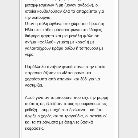
μεταμφιεσμένων ή μη (μόνον ανδρών), οι
οποίοι κουβαλούσαν όλα τα απαραίτητα για
την λειτουργία.
Όταν η πόλη έφθανε στο χώρο του Προφήτη
Ηλία εκεί κάθε ομάδα έστρωνε στο έδαφος
διάφορα φαγητά και μια μεγάλη φιάλη σε
σχήμα «φαλλού» γεμάτη με κρασί ή με
γαλακτόχρουν κράμα ούζου ή τσίπουρου με
νερό.
Παράλληλα άναβαν φωτιά πάνω στην οποία
παρασκευάζοταν το «Μπουρανί» μια
χορτόσουπα από σπανάκι και ξύδι για να
νοστιμίζει.
Αφού γινόταν το μπουρανί που είχε την μορφή
σούπας σερβιριζόταν στους «μυουμένους» ως
μέθεξη – συμμετοχή στα δρώμενα – και έτσι
άρχιζε ο χορός και τα τραγούδια, οι αστεϊσμοί
και τα πειράγματα με άσεμνες βασικά
εκφράσεις.