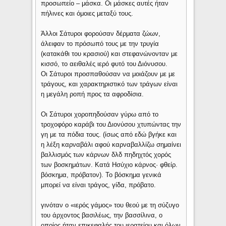
προσωπείο – μάσκα. Οι μάσκες αυτές ήταν
πήλινες και όμοιες μεταξύ τους.
Άλλοι Σάτυροι φορούσαν δέρματα ζώων,
άλειφαν το πρόσωπό τους με την τρυγία
(κατακάθι του κρασιού) και στεφανώνονταν με
κισσό, το αειθαλές ιερό φυτό του Διόνυσου.
Οι Σάτυροι προσπαθούσαν να μοιάζουν με με
τράγους, και χαρακτηριστικό των τράγων είναι
η μεγάλη ροπή προς τα αφροδίσια.
Οι Σάτυροι χοροπηδούσαν γύρω από το
τροχοφόρο καράβι του Διονύσου χτυπώντας την
γη με τα πόδια τους. (ίσως από εδώ βγήκε και
η λέξη καρναβάλι αφού καρναβαλλίζω σημαίνει
βαλλισμός των κάρνων δλδ πηδηχτός χορός
των βοσκημάτων. Κατά Ησύχιο κάρνος· φθείρ.
βόσκημα, πρόβατον). Το βόσκημα γενικά
μπορεί να είναι τράγος, γίδα, πρόβατο.
γινόταν ο «ιερός γάμος» του θεού με τη σύζυγο
του άρχοντος βασιλέως, την βασσίλινα, ο
οποίος ήταν επικεφαλής του ιερατείου και όλων