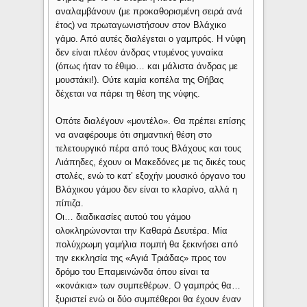
αναλαμβάνουν (με προκαθορισμένη σειρά ανά
έτος) να πρωταγωνιστήσουν στον Βλάχικο
γάμο. Από αυτές διαλέγεται ο γαμπρός. H νύφη
δεν είναι πλέον άνδρας ντυμένος γυναίκα
(όπως ήταν το έθιμο… και μάλιστα άνδρας με
μουστάκι!). Ούτε καμία κοπέλα της Θήβας
δέχεται να πάρει τη θέση της νύφης.
Οπότε διαλέγουν «μοντέλο». Θα πρέπει επίσης
να αναφέρουμε ότι σημαντική θέση στο
τελετουργικό πέρα από τους Βλάχους και τους
Λιάπηδες, έχουν οι Μακεδόνες με τις δικές τους
στολές, ενώ το κατ’ εξοχήν μουσικό όργανο του
Βλάχικου γάμου δεν είναι το κλαρίνο, αλλά η
πίπιζα.
Οι… διαδικασίες αυτού του γάμου
ολοκληρώνονται την Καθαρά Δευτέρα. Μία
πολύχρωμη γαμήλια πομπή θα ξεκινήσει από
την εκκλησία της «Αγιά Τριάδας» προς τον
δρόμο του Επαμεινώνδα όπου είναι τα
«κονάκια» των συμπεθέρων. Ο γαμπρός θα…
ξυριστεί ενώ οι δύο συμπέθεροι θα έχουν έναν