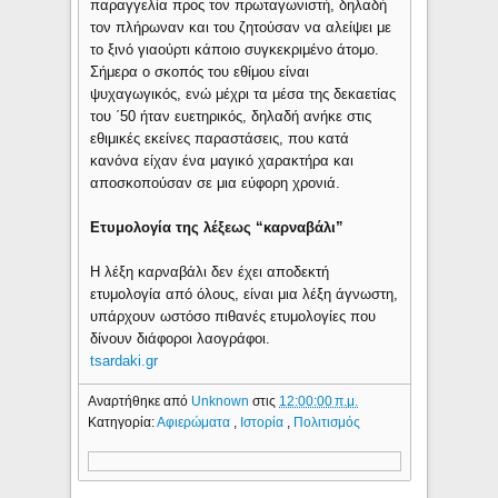
παραγγελία προς τον πρωταγωνιστή, δηλαδή
τον πλήρωναν και του ζητούσαν να αλείψει με
το ξινό γιαούρτι κάποιο συγκεκριμένο άτομο.
Σήμερα ο σκοπός του εθίμου είναι
ψυχαγωγικός, ενώ μέχρι τα μέσα της δεκαετίας
του ΄50 ήταν ευετηρικός, δηλαδή ανήκε στις
εθιμικές εκείνες παραστάσεις, που κατά
κανόνα είχαν ένα μαγικό χαρακτήρα και
αποσκοπούσαν σε μια εύφορη χρονιά.
Ετυμολογία της λέξεως “καρναβάλι”
Η λέξη καρναβάλι δεν έχει αποδεκτή
ετυμολογία από όλους, είναι μια λέξη άγνωστη,
υπάρχουν ωστόσο πιθανές ετυμολογίες που
δίνουν διάφοροι λαογράφοι.
tsardaki.gr
Αναρτήθηκε από
Unknown
στις
12:00:00 π.μ.
Κατηγορία:
Αφιερώματα
,
Ιστορία
,
Πολιτισμός