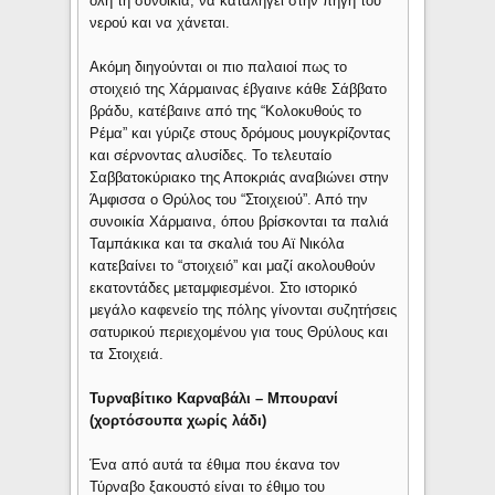
όλη τη συνοικία, να καταλήγει στην πηγή του
νερού και να χάνεται.
Ακόμη διηγούνται οι πιο παλαιοί πως το
στοιχειό της Χάρμαινας έβγαινε κάθε Σάββατο
βράδυ, κατέβαινε από της “Κολοκυθούς το
Ρέμα” και γύριζε στους δρόμους μουγκρίζοντας
και σέρνοντας αλυσίδες. Το τελευταίο
Σαββατοκύριακο της Αποκριάς αναβιώνει στην
Άμφισσα ο Θρύλος του “Στοιχειού”. Από την
συνοικία Χάρμαινα, όπου βρίσκονται τα παλιά
Ταμπάκικα και τα σκαλιά του Αϊ Νικόλα
κατεβαίνει το “στοιχειό” και μαζί ακολουθούν
εκατοντάδες μεταμφιεσμένοι. Στο ιστορικό
μεγάλο καφενείο της πόλης γίνονται συζητήσεις
σατυρικού περιεχομένου για τους Θρύλους και
τα Στοιχειά.
Τυρναβίτικο Καρναβάλι – Μπουρανί
(χορτόσουπα χωρίς λάδι)
Ένα από αυτά τα έθιμα που έκανα τον
Τύρναβο ξακουστό είναι το έθιμο του