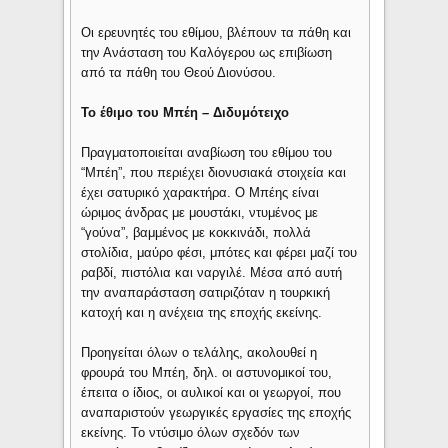
Οι ερευνητές του εθίμου, βλέπουν τα πάθη και
την Ανάσταση του Καλόγερου ως επιβίωση
από τα πάθη του Θεού Διονύσου.
Το έθιμο του Μπέη – Διδυμότειχο
Πραγματοποιείται αναβίωση του εθίμου του
“Μπέη”, που περιέχει διονυσιακά στοιχεία και
έχει σατυρικό χαρακτήρα. Ο Μπέης είναι
ώριμος άνδρας με μουστάκι, ντυμένος με
“γούνα”, βαμμένος με κοκκινάδι, πολλά
στολίδια, μαύρο φέσι, μπότες και φέρει μαζί του
ραβδί, πιστόλια και ναργιλέ. Μέσα από αυτή
την αναπαράσταση σατιριζόταν η τουρκική
κατοχή και η ανέχεια της εποχής εκείνης.
Προηγείται όλων ο τελάλης, ακολουθεί η
φρουρά του Μπέη, δηλ. οι αστυνομικοί του,
έπειτα ο ίδιος, οι αυλικοί και οι γεωργοί, που
αναπαριστούν γεωργικές εργασίες της εποχής
εκείνης. Το ντύσιμο όλων σχεδόν των