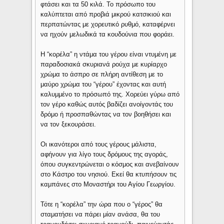
φτάσει και τα 50 κιλά. Το πρόσωπο του
καλύπτεται από προβιά μικρού κατσικιού και
περπατώντας με χορευτικό ρυθμό, καταφέρνει
να ηχούν μελωδικά τα κουδούνια που φοράει.
Η “κορέλα” η ντάμα του γέρου είναι ντυμένη με
παραδοσιακά σκυριανά ρούχα με κυρίαρχο
χρώμα το άσπρο σε πλήρη αντίθεση με το
μαύρο χρώμα του “γέρου” έχοντας και αυτή
καλυμμένο το πρόσωπό της. Χορεύει γύρω από
τον γέρο καθώς αυτός βαδίζει ανοίγοντάς του
δρόμο ή προσπαθώντας να τον βοηθήσει και
να τον ξεκουράσει.
Οι ικανότεροι από τους γέρους μάλιστα,
αφήνουν για λίγο τους δρόμους της αγοράς,
όπου συγκεντρώνεται ο κόσμος και ανεβαίνουν
στο Κάστρο του νησιού. Εκεί θα κτυπήσουν τις
καμπάνες στο Μοναστήρι του Αγίου Γεωργίου.
Τότε η “κορέλα” την ώρα που ο “γέρος” θα
σταματήσει να πάρει μίαν ανάσα, θα του