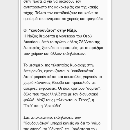
στην πλατεία για να δικάσουν τον
αντιπρόσωπο της κακοκεφιάς και της κακής
τύχης. Τελικά τον καταδικάζουν και καίνε το
ομοίωμά του ανάμεσα σε χορούς και τραγούδια
Οι “κουδουνάτοι” στην Νάξο.
Η Νάξος θεωρείται η γενέτειρα του Θεού
Διονύσου. Από το πρώτο κιόλας Σάββατο της
Αποκριάς, ξεκινάει ο εορτασμός, με το σφάξιμο
των χοίρων και άλλων εκδηλώσεων.
Το μεσημέρι της τελευταίας Κυριακής στην
Απείρανθο, εμφανίζονται οι “κουδουνάτοι”.
Αυτοί φορούν κάπα και κουκούλα, γυρνούν το
χωριό κάνοντας θόρυβο και προκαλούν με
άσεμνες εκφράσεις. Οι ίδιοι κρατούν “σόμπα”,
ξύλο που παραλληλίζεται με τον διονυσιακό
φαλλό. Μαζί τους μπλέκονται ο “Γέρος”, η
“Γριά” και η “Αρκούδα”.
Στις αποκριάτικες εκδηλώσεις των
“Κουδουνάτων” μπορεί κανείς να δει το “γάμο
της νύφης”, το “θάνατο”, την “ανάσταση του