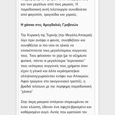
και των μεγάλων από τους μικρούς. Η
παραδοσιακή αυτή τελετουργία συνοδεύεται
από φαγοπότι, τραγούδια και χορούς.
Η χάσκα στις Αμυγδαλιές Γρεβενών
Την Κυριακή της Τυρινής (την Μεγάλη Αποκριά)
λίγο πριν ανάψει ο φανός, συνηθιζόταν και
συνηθίζεται οι πιο νέοι σε ηλικία να
επισκέπτονται τους μεγαλύτερους συγγενείς
τους. Τους φιλούσαν το χέρι (με το αζημίωτο
φυσικά, πάντα οι μεγαλύτεροι “κερνούσαν”
τους νεότερους συγγενείς τους χρήματα όταν
είχαν ή γλυκά και άλλα κεράσματα)και
αλληλοσυγχωριούνταν ενόψει των Αποκριών.
Αφού τρώγανε στο οικογενειακό τραπέζι, η
βραδιά τελείωνε με την περίφημη παραδοσιακή
“χάσκα“.
Στην άκρη μακριού σπάγκου στερεωμένου σε
έναν κλώστη, έδεναν ένα σφιχτό-βρασμένο και
καθαρισμένο αυγό. Αυτός που κρατούσε τον