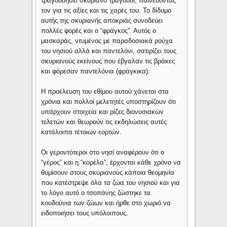
τραγουδήσει σκυριανό τραγούδι, παινεύοντάς
τον για τις αξίες και τις χαρές του. Το δίδυμο
αυτής της σκυριανής αποκριάς συνοδεύει
πολλές φορές και ο “φράγκος”. Αυτός ο
μασκαράς, ντυμένος με παραδοσιακά ρούχα
του νησιού αλλά και παντελόνι, σατιρίζει τους
σκυριανούς εκείνους που έβγαλαν τις βράκες
και φόρεσαν παντελόνια (φράγκικα).
Η προέλευση του εθίμου αυτού χάνεται στα
χρόνια και πολλοί μελετητές υποστηρίζουν ότι
υπάρχουν στοιχεία και ρίζες διονυσιακών
τελετών και θεωρούν τις εκδηλώσεις αυτές
κατάλοιπα τέτοιων εορτών.
Οι γεροντότεροι στο νησί αναφέρουν ότι ο
“γέρος” και η “κορέλα”, έρχονται κάθε χρόνο να
θυμίσουν στους σκυριανούς κάποια θεομηνία
που κατέστρεψε όλα τα ζώα του νησιού και για
το λόγο αυτό ο τσοπάνης ζώστηκε τα
κουδούνια των ζώων και ήρθε στο χωριό να
ειδοποιήσει τους υπόλοιπους.