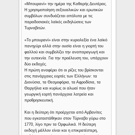
«Μπουρανί» την ημέρα της Καθαρής Δευτέρας.
Η χρησιμοποίηση σεξουαλικών και ερωτικών
συμβόλων συνδυάζεται απόλυτα με τις
παραδοσιακές λαϊκές εκδηλώσεις των
Τυρναβιτών.
«Το μπουρανί» είναι στην κυριολεξία ένα λαϊκό
πανηγύρι αλλά στην ουσία είναι η γιορτή του
φαλλού και συμβολίζει την αναπαραγωγή και
την ευτεκνία. Για την προέλευση του, υπάρχουν
δύο εκδοχές.
Η πρώτη αναφέρει ότι οι ρίζες του βρίσκονται
στις πανάρχαιες εορτές των Ελλήνων: τα
Διονύσια, τα Θεσμοφόρια, τα Αφροδίσια, τα
Θαργήλια και κυρίως οι αλωαί που ήταν
γεωργική εορτή πανάρχαια λατρεία και
προθρησκευτική.
Και η δεύτερη ότι προέρχεται από Αρβανίτες
που εγκαταστάθηκαν στον Τύρναβο γύρω στο
1770, λίγο πριν τα Ορφωλικά. Η δεύτερη
εκδοχή μάλλον είναι και η επικρατέστερη,