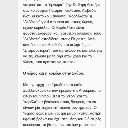
νεκρού” και το “όργωμα”. Την Καθαρή Δευτέρα
στις κοινότητες Ποταμιά, Καλόξιδο, Λειβάδια
κλπ. οι κάτοικοι ντύνονται “Κορδελάτοι” ή
“Λεβέντες” γιατί στο φέσι και στους ώμους
έχουν κορδέλες. Οι Κορδελάτοι είναι
φουστανελοφόροι και η δεύτερη ονομασία τους
“Λεβέντες” αποδίδεται στους Πειρατές. Από
κοντά τους ακολουθούν και οι ληστές, οι
“Σπαραρατόροι”, που αρπάζουν τις κοπέλες για
να τις βάλουν με το ζόρι στον χορό και το
γλέντι, που κρατάει ως το πρωί.
Ο γέρος και η κορέλα στην Σκύρο.
Με την αρχή του Τριωδίου και κάθε
Σαββατοκύριακο των ημερών της Αποκριάς, το
έθιμο του νησιού θέλει το “γέρο” και την
“κορέλα” να βγαίνουν στους δρόμους και να
δίνουν μία ξεχωριστή εικόνα των ημερών. Ο
“γέρος” φοράει μία χοντρή μαύρη κάπα, άσπρη
υφαντή βράκα και έχει στη μέση του 2-3 σειρές
κουδούνια, το βάρος των οποίων μπορεί να