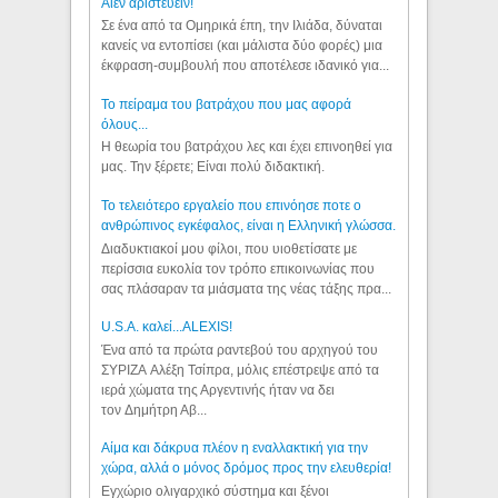
Aιέν αριστεύειν!
Σε ένα από τα Ομηρικά έπη, την Ιλιάδα, δύναται
κανείς να εντοπίσει (και μάλιστα δύο φορές) μια
έκφραση-συμβουλή που αποτέλεσε ιδανικό για...
Το πείραμα του βατράχου που μας αφορά
όλους...
Η θεωρία του βατράχου λες και έχει επινοηθεί για
μας. Την ξέρετε; Είναι πολύ διδακτική.
Το τελειότερο εργαλείο που επινόησε ποτε ο
ανθρώπινος εγκέφαλος, είναι η Ελληνική γλώσσα.
Διαδυκτιακοί μου φίλοι, που υιοθετίσατε με
περίσσια ευκολία τον τρόπο επικοινωνίας που
σας πλάσαραν τα μιάσματα της νέας τάξης πρα...
U.S.A. καλεί...ALEXIS!
Ένα από τα πρώτα ραντεβού του αρχηγού του
ΣΥΡΙΖΑ Αλέξη Τσίπρα, μόλις επέστρεψε από τα
ιερά χώματα της Αργεντινής ήταν να δει
τον Δημήτρη Αβ...
Αίμα και δάκρυα πλέον η εναλλακτική για την
χώρα, αλλά ο μόνος δρόμος προς την ελευθερία!
Εγχώριο ολιγαρχικό σύστημα και ξένοι