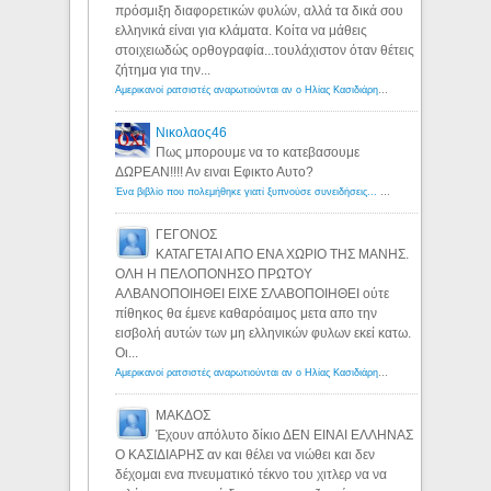
πρόσμιξη διαφορετικών φυλών, αλλά τα δικά σου
ελληνικά είναι για κλάματα. Κοίτα να μάθεις
στοιχειωδώς ορθογραφία...τουλάχιστον όταν θέτεις
ζήτημα για την...
Αμερικανοί ρατσιστές αναρωτιούνται αν ο Ηλίας Κασιδιάρης ανήκει στη λευκή φυλή... - Λόγιος Ερμής
Νικολαος46
Πως μπορουμε να το κατεβασουμε
ΔΩΡΕΑΝ!!!! Αν ειναι Εφικτο Αυτο?
Ένα βιβλίο που πολεμήθηκε γιατί ξυπνούσε συνειδήσεις... - Λόγιος Ερμής | Η γνώση ξεκινάει με την αναζήτηση...
ΓΕΓΟΝΟΣ
ΚΑΤΑΓΕΤΑΙ ΑΠΟ ΕΝΑ ΧΩΡΙΟ ΤΗΣ ΜΑΝΗΣ.
ΟΛΗ Η ΠΕΛΟΠΟΝΗΣΟ ΠΡΩΤΟΥ
ΑΛΒΑΝΟΠΟΙΗΘΕΙ ΕΙΧΕ ΣΛΑΒΟΠΟΙΗΘΕΙ ούτε
πίθηκος θα έμενε καθαρόαιμος μετα απο την
εισβολή αυτών των μη ελληνικών φυλων εκεί κατω.
Οι...
Αμερικανοί ρατσιστές αναρωτιούνται αν ο Ηλίας Κασιδιάρης ανήκει στη λευκή φυλή... - Λόγιος Ερμής
ΜΑΚΔΟΣ
Έχουν απόλυτο δίκιο ΔΕΝ ΕΙΝΑΙ ΕΛΛΗΝΑΣ
Ο ΚΑΣΙΔΙΑΡΗΣ αν και θέλει να νιώθει και δεν
δέχομαι ενα πνευματικό τέκνο του χιτλερ να να