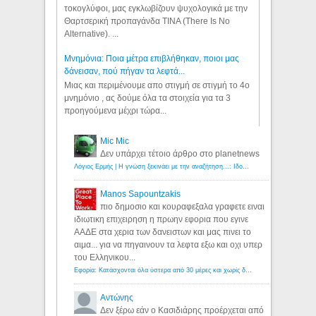
τοκογλύφοι, μας εγκλωβίζουν ψυχολογικά με την
Θαρτσερική προπαγάνδα TINA (There Is No
Alternative). ...
Μνημόνια: Ποια μέτρα επιβλήθηκαν, ποιοι μας
δάνεισαν, πού πήγαν τα λεφτά...
Μιας και περιμένουμε απο στιγμή σε στιγμή το 4ο
μνημόνιο , ας δούμε όλα τα στοιχεία για τα 3
προηγούμενα μέχρι τώρα...
Mic Mic
Δεν υπάρχει τέτοιο άρθρο στο planetnews
Λόγιος Ερμής | Η γνώση ξεκινάει με την αναζήτηση...: Ιδού οι 18 που χρωστούν 11 δις ευρώ!
Manos Sapountzakis
πιο δημοσιο και κουραφεξαλα γραφετε ειναι
ιδιωτικη επιχειρηση η πρωην εφορια που εγινε
ΑΑΔΕ στα χερια των δανειστων και μας πινει το
αιμα... για να πηγαινουν τα λεφτα εξω και οχι υπερ
του Ελληνικου...
Εφορία: Κατάσχονται όλα ύστερα από 30 μέρες και χωρίς δικαστικές αποφάσεις - Λόγιος Ερμής
Αντώνης
Δεν ξέρω εάν ο Κασιδιάρης προέρχεται από