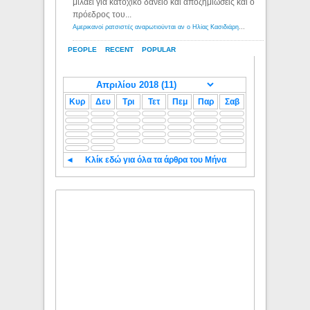
μιλάει για κατοχικό δανειο και αποζημιώσεις και ο
πρόεδρος του...
Αμερικανοί ρατσιστές αναρωτιούνται αν ο Ηλίας Κασιδιάρης ανήκει στη λευκή φυλή... - Λόγιος Ερμής
PEOPLE
RECENT
POPULAR
Κυρ
Δευ
Τρι
Τετ
Πεμ
Παρ
Σαβ
◄
Κλίκ εδώ για όλα τα άρθρα του Μήνα