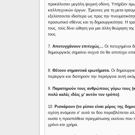
προκάλεσαν μεγάλη ψυχική οδύνη. Υπήρξαν όμως
καλλιτεχνικών έργων. Έρευνες για τη μετα-τραυμ
εξελίσσονται ιδιαίτερα ως προς την πνευματικότητ
προσωπικό σθένος και τη δημιουργικότητα. Η τρα
τους, τούς δίνει ώθηση για μια άλλη θεώρηση της 
τους.
7.
Αποτυγχάνουν επιτυχώς…
Οι πετυχημένοι δ
δημιουργικός σημαίνει συχνά ότι θα αποτύχει επα
8.
Θέτουν σημαντικά ερωτήματα.
Οι δημιουργικ
περίεργοι και διατηρούν την περιέργεια αυτή ακό
9.
Παρατηρούν τους ανθρώπους γύρω τους (κ
πολύ καλές ιδέες μ’ αυτόν τον τρόπο)
.
10.
Ρισκάρουν (το ρίσκο είναι μέρος της δημι
σχέση ανάμεσα σ’ αυτά τα δύο παραβλέπεται αλλ
ουσία η προσπάθεια πραγμάτωσης εκείνου που πρ
χρόνο και χρήμα.