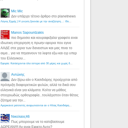
Mic Mic
Δεν υπάρχει τέτοιο άρθρο στο planetnews
Λόγιος Ερμής | Η γνώση ξεκινάει με την αναζήτηση...: Ιδού οι 18 που χρωστούν 11 δις ευρώ!
·
6 years ago
Manos Sapountzakis
πιο δημοσιο και κουραφεξαλα γραφετε ειναι
ιδιωτικη επιχειρηση η πρωην εφορια που εγινε
ΑΑΔΕ στα χερια των δανειστων και μας πινει το
αιμα... για να πηγαινουν τα λεφτα εξω και οχι υπερ
του Ελληνικου...
Εφορία: Κατάσχονται όλα ύστερα από 30 μέρες και χωρίς δικαστικές αποφάσεις - Λόγιος Ερμής
·
6 years ag
Αντώνης
Δεν ξέρω εάν ο Κασιδιάρης προέρχεται από
πρόσμιξη διαφορετικών φυλών, αλλά τα δικά σου
ελληνικά είναι για κλάματα. Κοίτα να μάθεις
στοιχειωδώς ορθογραφία...τουλάχιστον όταν θέτεις
ζήτημα για την...
Αμερικανοί ρατσιστές αναρωτιούνται αν ο Ηλίας Κασιδιάρης ανήκει στη λευκή φυλή... - Λόγιος Ερμής
·
7 yea
Νικολαος46
Πως μπορουμε να το κατεβασουμε
ΔΩΡΕΑΝ!!!! Αν ειναι Εφικτο Αυτο?