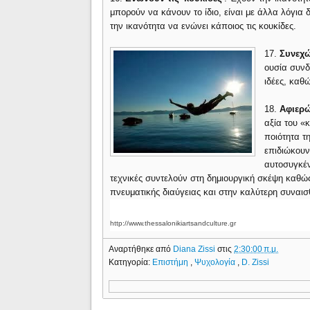
μπορούν να κάνουν το ίδιο, είναι με άλλα λόγια 
την ικανότητα να ενώνει κάποιος τις κουκίδες.
17.
Συνεχώ
ουσία συνδ
ιδέες, καθ
18.
Αφιερώ
αξία του «
ποιότητα τ
επιδιώκουν
αυτοσυγκέν
τεχνικές συντελούν στη δημιουργική σκέψη καθώ
πνευματικής διαύγειας και στην καλύτερη συναι
http://www.thessalonikiartsandculture.gr
Αναρτήθηκε από
Diana Zissi
στις
2:30:00 π.μ.
Κατηγορία:
Επιστήμη
,
Ψυχολογία
,
D. Zissi