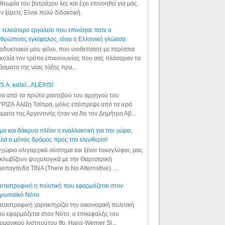
θεωρία του βατράχου λες και έχει επινοηθεί για μας.
ν ξέρετε; Είναι πολύ διδακτική.
 τελειότερο εργαλείο που επινόησε ποτε ο
θρώπινος εγκέφαλος, είναι η Ελληνική γλώσσα.
αδυκτιακοί μου φίλοι, που υιοθετίσατε με περίσσια
κολία τον τρόπο επικοινωνίας που σας πλάσαραν τα
άσματα της νέας τάξης πρα...
S.A. καλεί...ALEXIS!
α από τα πρώτα ραντεβού του αρχηγού του
ΡΙΖΑ Αλέξη Τσίπρα, μόλις επέστρεψε από τα ιερά
ματα της Αργεντινής ήταν να δει τον Δημήτρη Αβ...
μα και δάκρυα πλέον η εναλλακτική για την χώρα,
λά ο μόνος δρόμος προς την ελευθερία!
χώριο ολιγαρχικό σύστημα και ξένοι τοκογλύφοι, μας
κλωβίζουν ψυχολογικά με την Θαρτσερική
οπαγάνδα TINA (There Is No Alternative). ...
ταστροφική η πολιτική που εφαρμόζεται στον
υρωπαϊκό Νότο
ταστροφική χαρακτηρίζει την οικονομική πολιτική
υ εφαρμόζεται στον Νότο, ο επικεφαλής του
ρμανικού Ινστιτούτου Ifo, Hans-Werner Si...