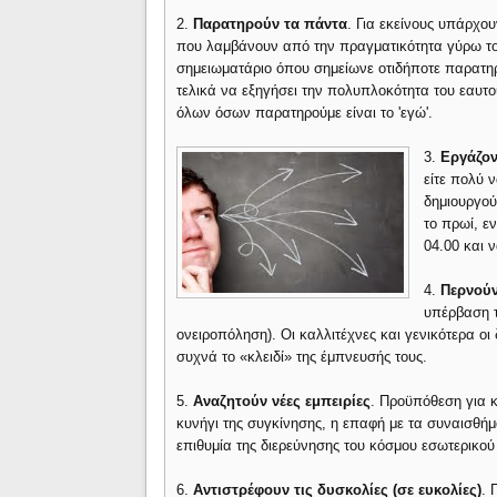
2.
Παρατηρούν τα πάντα
. Για εκείνους υπάρχο
που λαμβάνουν από την πραγματικότητα γύρω του
σημειωματάριο όπου σημείωνε οτιδήποτε παρατη
τελικά να εξηγήσει την πολυπλοκότητα του εαυτ
όλων όσων παρατηρούμε είναι το 'εγώ'.
3.
Εργάζον
είτε πολύ 
δημιουργού
το πρωί, ε
04.00 και 
4.
Περνούν
υπέρβαση τ
ονειροπόληση). Οι καλλιτέχνες και γενικότερα οι 
συχνά το «κλειδί» της έμπνευσής τους.
5.
Αναζητούν νέες εμπειρίες
. Προϋπόθεση για κ
κυνήγι της συγκίνησης, η επαφή με τα συναισθήμ
επιθυμία της διερεύνησης του κόσμου εσωτερικού 
6.
Αντιστρέφουν τις δυσκολίες (σε ευκολίες)
. 