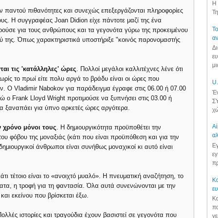
Η 
υν παντού πιθανότητες και συνεχώς επεξεργάζονται πληροφορίες
Τη
ς. Η συγγραφέας Joan Didion είχε πάντοτε μαζί της ένα
Το
ρούσε για τους ανθρώπους και τα γεγονότα γύρω της προκειμένου
αν
ού της. Όπως χαρακτηριστικά υποστήριξε "κοινός παρονομαστής
Δι
ευ
μι
ται τις 'κατάλληλες' ώρες
. Πολλοί μεγάλοι καλλιτέχνες λένε ότι
νωρίς το πρωί είτε πολυ αργά το βράδυ είναι οι ώρες που
U.
ν. Ο Vladimir Nabokov για παράδειγμα έγραφε στις 06.00 ή 07.00
Έν
νώ ο Frank Lloyd Wright προτιμούσε να ξυπνήσει στις 03.00 ή
ΣΥ
να ξαναπάει για ύπνο αρκετές ώρες αργότερα.
χώ
Αί
 χρόνο μόνοι τους
. Η δημιουργικότητα προϋποθέτει την
αλ
ου φόβου της μοναξιάς (κάτι που είναι προϋπόθεση και για την
Εγ
δημιουργικοί άνθρωποι είναι συνήθως μοναχικοί κι αυτό είναι
εγ
πρ
άτι τέτοιο είναι το «ανοιχτό μυαλό». Η πνευματική αναζήτηση, το
Κα
ατα, η τροφή για τη φαντασία. Όλα αυτά συνενώνονται με την
ε
και εκείνου που βρίσκεται έξω.
Κα
πο
Πολλές ιστορίες και τραγούδια έχουν βασιστεί σε γεγονότα που
γε