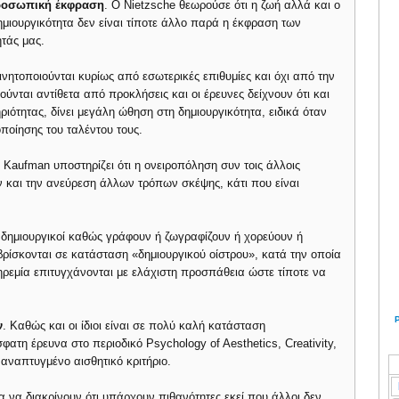
προσωπική έκφραση
. Ο Nietzsche θεωρούσε ότι η ζωή αλλά και ο
ημιουργικότητα δεν είναι τίποτε άλλο παρά η έκφραση των
τάς μας.
Κινητοποιούνται κυρίως από εσωτερικές επιθυμίες και όχι από την
ύνται αντίθετα από προκλήσεις και οι έρευνες δείχνουν ότι και
ιότητας, δίνει μεγάλη ώθηση στη δημιουργικότητα, ειδικά όταν
οποίησης του ταλέντου τους.
Ο Kaufman υποστηρίζει ότι η ονειροπόληση συν τοις άλλοις
και την ανεύρεση άλλων τρόπων σκέψης, κάτι που είναι
ι δημιουργικοί καθώς γράφουν ή ζωγραφίζουν ή χορεύουν ή
ρίσκονται σε κατάσταση «δημιουργικού οίστρου», κατά την οποία
ρεμία επιτυγχάνονται με ελάχιστη προσπάθεια ώστε τίποτε να
ν
. Καθώς και οι ίδιοι είναι σε πολύ καλή κατάσταση
τη έρευνα στο περιοδικό Psychology of Aesthetics, Creativity,
ρα αναπτυγμένο αισθητικό κριτήριο.
α να διακρίνουν ότι υπάρχουν πιθανότητες εκεί που άλλοι δεν