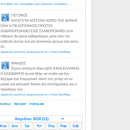
Ένα βιβλίο που πολεμήθηκε γιατί ξυπνούσε συνειδήσεις... - Λόγιος Ερμής | Η γνώση ξεκινάει με την αναζήτηση...
ΓΕΓΟΝΟΣ
ΚΑΤΑΓΕΤΑΙ ΑΠΟ ΕΝΑ ΧΩΡΙΟ ΤΗΣ ΜΑΝΗΣ.
ΟΛΗ Η ΠΕΛΟΠΟΝΗΣΟ ΠΡΩΤΟΥ
ΑΛΒΑΝΟΠΟΙΗΘΕΙ ΕΙΧΕ ΣΛΑΒΟΠΟΙΗΘΕΙ ούτε
πίθηκος θα έμενε καθαρόαιμος μετα απο την
εισβολή αυτών των μη ελληνικών φυλων εκεί κατω.
Οι...
Αμερικανοί ρατσιστές αναρωτιούνται αν ο Ηλίας Κασιδιάρης ανήκει στη λευκή φυλή... - Λόγιος Ερμής
·
8 yea
ΜΑΚΔΟΣ
Έχουν απόλυτο δίκιο ΔΕΝ ΕΙΝΑΙ ΕΛΛΗΝΑΣ
Ο ΚΑΣΙΔΙΑΡΗΣ αν και θέλει να νιώθει και δεν
δέχομαι ενα πνευματικό τέκνο του χιτλερ να να
μιλάει για κατοχικό δανειο και αποζημιώσεις και ο
πρόεδρος του...
Αμερικανοί ρατσιστές αναρωτιούνται αν ο Ηλίας Κασιδιάρης ανήκει στη λευκή φυλή... - Λόγιος Ερμής
·
8 yea
PEOPLE
RECENT
POPULAR
Κυρ
Δευ
Τρι
Τετ
Πεμ
Παρ
Σαβ