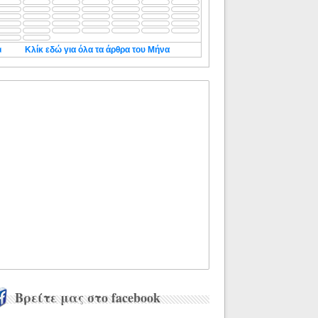
◄
Κλίκ εδώ για όλα τα άρθρα του Μήνα
Βρείτε μας στο facebook