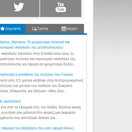
Δημοφιλή
Σχόλια
Αρχείο
κελος Siemens: Το μεγαλύτερο πολιτικό και
κονομικό σκάνδαλο της μεταπολίτευσης!
 σκάνδαλο Siemens στην Ελλάδα είναι ίσως το
γαλύτερο πολιτικό και οικονομικό σκάνδαλο της
ταπολίτευσης και αφορά σε χρηματισμό Ελλήν...
γκλονίζει η κατάθεση της συζύγου του Γκιόλια
ειτα από 3,5 χρόνια κλήθηκε στην Αντιτρομοκρατική
σύζυγος και μητέρα των παιδιών του Σωκράτη
ιόλια, Αδαμαντία, και δήλωσε: «Μας έλεγ...
έν αριστεύειν!
 ένα από τα Ομηρικά έπη, την Ιλιάδα, δύναται κανείς
 εντοπίσει (και μάλιστα δύο φορές) μια έκφραση-
μβουλή που αποτέλεσε ιδανικό για...
 πείραμα του βατράχου που μας αφορά όλους...