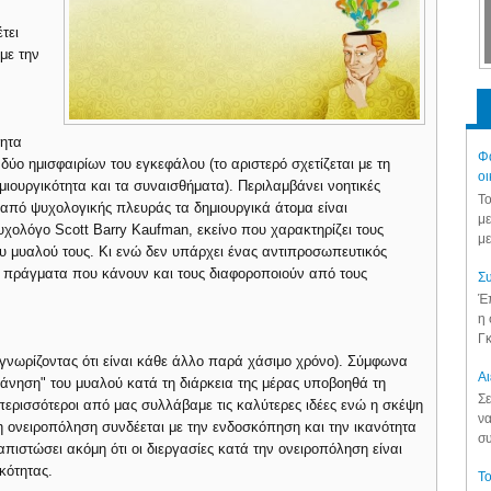
τει
με την
τητα
Φά
ύο ημισφαιρίων του εγκεφάλου (το αριστερό σχετίζεται με τη
οι
ημιουργικότητα και τα συναισθήματα). Περιλαμβάνει νοητικές
Το
 από ψυχολογικής πλευράς τα δημιουργικά άτομα είναι
με
χολόγο Scott Barry Kaufman, εκείνο που χαρακτηρίζει τους
με
ου μυαλού τους. Κι ενώ δεν υπάρχει ένας αντιπροσωπευτικός
 πράγματα που κάνουν και τους διαφοροποιούν από τους
Συ
Έπ
η 
Γκ
γνωρίζοντας ότι είναι κάθε άλλο παρά χάσιμο χρόνο). Σύμφωνα
Aι
λάνηση" του μυαλού κατά τη διάρκεια της μέρας υποβοηθά τη
Σε
 περισσότεροι από μας συλλάβαμε τις καλύτερες ιδέες ενώ η σκέψη
να
 η ονειροπόληση συνδέεται με την ενδοσκόπηση και την ικανότητα
συ
ιστώσει ακόμη ότι οι διεργασίες κατά την ονειροπόληση είναι
ικότητας.
Το