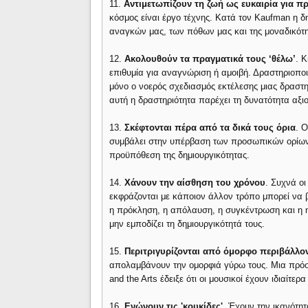
11.
Αντιμετωπίζουν τη ζωή ως ευκαιρία για 
κόσμος είναι έργο τέχνης. Κατά τον Kaufman η δ
αναγκών μας, των πόθων μας και της μοναδικότη
12.
Ακολουθούν τα πραγματικά τους ‘θέλω’
. 
επιθυμία για αναγνώριση ή αμοιβή. Δραστηριοποιο
μόνο ο νοερός σχεδιασμός εκτέλεσης μιας δραστηρ
αυτή η δραστηριότητα παρέχει τη δυνατότητα αξι
13.
Σκέφτονται πέρα από τα δικά τους όρια
. 
συμβάλει στην υπέρβαση των προσωπικών ορίων 
προϋπόθεση της δημιουργικότητας.
14.
Χάνουν την αίσθηση του χρόνου
. Συχνά ο
εκφράζονται με κάποιον άλλον τρόπο μπορεί να β
η πρόκληση, η απόλαυση, η συγκέντρωση και η η
μην εμποδίζει τη δημιουργικότητά τους.
15.
Περιτριγυρίζονται από όμορφο περιβάλλο
απολαμβάνουν την ομορφιά γύρω τους. Μια πρόσφα
and the Arts έδειξε ότι οι μουσικοί έχουν ιδιαίτε
16.
Ενώνουν τις 'κουκίδες'
. Έχουν την ικανότητ