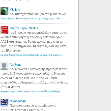
Mic Mic
Δεν υπάρχει τέτοιο άρθρο στο planetnews
Λόγιος Ερμής | Η γνώση ξεκινάει με την αναζήτηση...: Ιδού οι 18 που χρωστούν 11 δις ευρώ!
·
6 years ago
Manos Sapountzakis
πιο δημοσιο και κουραφεξαλα γραφετε ειναι
ιδιωτικη επιχειρηση η πρωην εφορια που εγινε
ΑΑΔΕ στα χερια των δανειστων και μας πινει το
αιμα... για να πηγαινουν τα λεφτα εξω και οχι υπερ
του Ελληνικου...
Εφορία: Κατάσχονται όλα ύστερα από 30 μέρες και χωρίς δικαστικές αποφάσεις - Λόγιος Ερμής
·
6 years ag
Αντώνης
Δεν ξέρω εάν ο Κασιδιάρης προέρχεται από
πρόσμιξη διαφορετικών φυλών, αλλά τα δικά σου
ελληνικά είναι για κλάματα. Κοίτα να μάθεις
στοιχειωδώς ορθογραφία...τουλάχιστον όταν θέτεις
ζήτημα για την...
Αμερικανοί ρατσιστές αναρωτιούνται αν ο Ηλίας Κασιδιάρης ανήκει στη λευκή φυλή... - Λόγιος Ερμής
·
7 yea
Νικολαος46
Πως μπορουμε να το κατεβασουμε
ΔΩΡΕΑΝ!!!! Αν ειναι Εφικτο Αυτο?