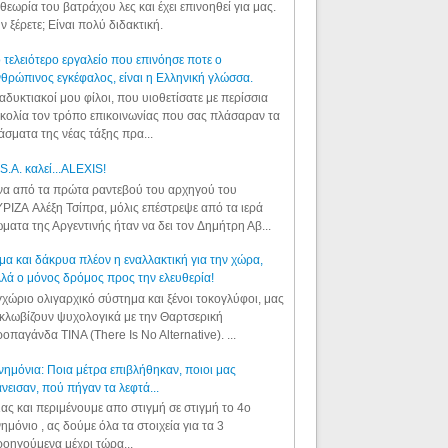
θεωρία του βατράχου λες και έχει επινοηθεί για μας.
ν ξέρετε; Είναι πολύ διδακτική.
 τελειότερο εργαλείο που επινόησε ποτε ο
θρώπινος εγκέφαλος, είναι η Ελληνική γλώσσα.
αδυκτιακοί μου φίλοι, που υιοθετίσατε με περίσσια
κολία τον τρόπο επικοινωνίας που σας πλάσαραν τα
άσματα της νέας τάξης πρα...
S.A. καλεί...ALEXIS!
α από τα πρώτα ραντεβού του αρχηγού του
ΡΙΖΑ Αλέξη Τσίπρα, μόλις επέστρεψε από τα ιερά
ματα της Αργεντινής ήταν να δει τον Δημήτρη Αβ...
μα και δάκρυα πλέον η εναλλακτική για την χώρα,
λά ο μόνος δρόμος προς την ελευθερία!
χώριο ολιγαρχικό σύστημα και ξένοι τοκογλύφοι, μας
κλωβίζουν ψυχολογικά με την Θαρτσερική
οπαγάνδα TINA (There Is No Alternative). ...
ημόνια: Ποια μέτρα επιβλήθηκαν, ποιοι μας
νεισαν, πού πήγαν τα λεφτά...
ας και περιμένουμε απο στιγμή σε στιγμή το 4ο
ημόνιο , ας δούμε όλα τα στοιχεία για τα 3
οηγούμενα μέχρι τώρα...