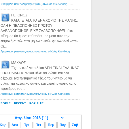
Ένα βιβλίο που πολεμήθηκε γιατί ξυπνούσε συνειδήσεις... - Λόγιος Ερμής | Η γνώση ξεκινάει με την αναζήτηση...
ΓΕΓΟΝΟΣ
ΚΑΤΑΓΕΤΑΙ ΑΠΟ ΕΝΑ ΧΩΡΙΟ ΤΗΣ ΜΑΝΗΣ.
ΟΛΗ Η ΠΕΛΟΠΟΝΗΣΟ ΠΡΩΤΟΥ
ΑΛΒΑΝΟΠΟΙΗΘΕΙ ΕΙΧΕ ΣΛΑΒΟΠΟΙΗΘΕΙ ούτε
πίθηκος θα έμενε καθαρόαιμος μετα απο την
εισβολή αυτών των μη ελληνικών φυλων εκεί κατω.
Οι...
Αμερικανοί ρατσιστές αναρωτιούνται αν ο Ηλίας Κασιδιάρης ανήκει στη λευκή φυλή... - Λόγιος Ερμής
·
8 yea
ΜΑΚΔΟΣ
Έχουν απόλυτο δίκιο ΔΕΝ ΕΙΝΑΙ ΕΛΛΗΝΑΣ
Ο ΚΑΣΙΔΙΑΡΗΣ αν και θέλει να νιώθει και δεν
δέχομαι ενα πνευματικό τέκνο του χιτλερ να να
μιλάει για κατοχικό δανειο και αποζημιώσεις και ο
πρόεδρος του...
Αμερικανοί ρατσιστές αναρωτιούνται αν ο Ηλίας Κασιδιάρης ανήκει στη λευκή φυλή... - Λόγιος Ερμής
·
8 yea
PEOPLE
RECENT
POPULAR
Κυρ
Δευ
Τρι
Τετ
Πεμ
Παρ
Σαβ