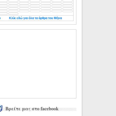
◄
Κλίκ εδώ για όλα τα άρθρα του Μήνα
Βρείτε μας στο facebook