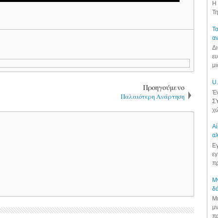
Η 
Τη
Το
αν
Δι
ευ
μι
U.
Προηγούμενο
Έν
Παλαιότερη Ανάρτηση
ΣΥ
χώ
Αί
αλ
Εγ
εγ
πρ
Μν
δά
Μι
μν
πρ