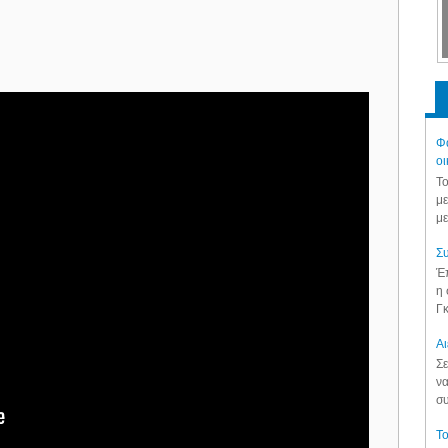
Φά
οι
Το
με
με
Συ
Έπ
η 
Γκ
Aι
Σε
να
συ
Το