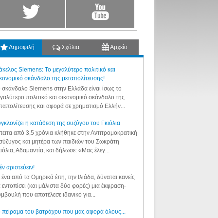
Δημοφιλή
Σχόλια
Αρχείο
κελος Siemens: Το μεγαλύτερο πολιτικό και
κονομικό σκάνδαλο της μεταπολίτευσης!
 σκάνδαλο Siemens στην Ελλάδα είναι ίσως το
γαλύτερο πολιτικό και οικονομικό σκάνδαλο της
ταπολίτευσης και αφορά σε χρηματισμό Ελλήν...
γκλονίζει η κατάθεση της συζύγου του Γκιόλια
ειτα από 3,5 χρόνια κλήθηκε στην Αντιτρομοκρατική
σύζυγος και μητέρα των παιδιών του Σωκράτη
ιόλια, Αδαμαντία, και δήλωσε: «Μας έλεγ...
έν αριστεύειν!
 ένα από τα Ομηρικά έπη, την Ιλιάδα, δύναται κανείς
 εντοπίσει (και μάλιστα δύο φορές) μια έκφραση-
μβουλή που αποτέλεσε ιδανικό για...
 πείραμα του βατράχου που μας αφορά όλους...