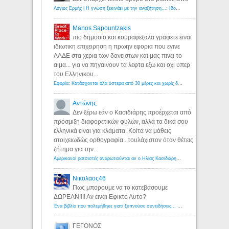
Λόγιος Ερμής | Η γνώση ξεκινάει με την αναζήτηση...: Ιδού οι 18 που χρωστούν 11 δις ευρώ!
Manos Sapountzakis
πιο δημοσιο και κουραφεξαλα γραφετε ειναι
ιδιωτικη επιχειρηση η πρωην εφορια που εγινε
ΑΑΔΕ στα χερια των δανειστων και μας πινει το
αιμα... για να πηγαινουν τα λεφτα εξω και οχι υπερ
του Ελληνικου...
Εφορία: Κατάσχονται όλα ύστερα από 30 μέρες και χωρίς δικαστικές αποφάσεις - Λόγιος Ερμής
Αντώνης
Δεν ξέρω εάν ο Κασιδιάρης προέρχεται από
πρόσμιξη διαφορετικών φυλών, αλλά τα δικά σου
ελληνικά είναι για κλάματα. Κοίτα να μάθεις
στοιχειωδώς ορθογραφία...τουλάχιστον όταν θέτεις
ζήτημα για την...
Αμερικανοί ρατσιστές αναρωτιούνται αν ο Ηλίας Κασιδιάρης ανήκει στη λευκή φυλή... - Λόγιος Ερμής
Νικολαος46
Πως μπορουμε να το κατεβασουμε
ΔΩΡΕΑΝ!!!! Αν ειναι Εφικτο Αυτο?
Ένα βιβλίο που πολεμήθηκε γιατί ξυπνούσε συνειδήσεις... - Λόγιος Ερμής | Η γνώση ξεκινάει με την αναζήτηση...
ΓΕΓΟΝΟΣ