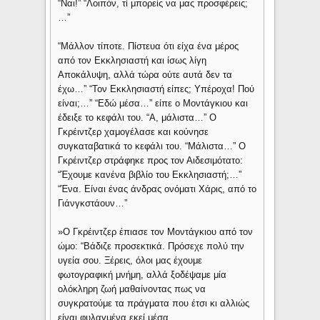
“Ναι!” “Λοιπόν, τί μπορείς να μας προσφέρεις;
…”
“Μάλλον τίποτε. Πίστευα ότι είχα ένα μέρος
από τον Εκκλησιαστή και ίσως λίγη
Αποκάλυψη, αλλά τώρα ούτε αυτά δεν τα
έχω…” “Τον Εκκλησιαστή είπες; Υπέροχα! Πού
είναι;…” “Εδώ μέσα…” είπε ο Μοντάγκιου και
έδειξε το κεφάλι του. “Α, μάλιστα…” Ο
Γκρέιντζερ χαμογέλασε και κούνησε
συγκαταβατικά το κεφάλι του. “Μάλιστα…” Ο
Γκρέιντζερ στράφηκε προς τον Αιδεσιμότατο:
“Έχουμε κανένα βιβλίο του Εκκλησιαστή;…”
“Ένα. Είναι ένας άνδρας ονόματι Χάρις, από το
Γιάνγκστάουν…”
»Ο Γκρέιντζερ έπιασε τον Μοντάγκιου από τον
ώμο: “Βάδιζε προσεκτικά. Πρόσεχε πολύ την
υγεία σου. Ξέρεις, όλοι μας έχουμε
φωτογραφική μνήμη, αλλά ξοδέψαμε μία
ολόκληρη ζωή μαθαίνοντας πως να
συγκρατούμε τα πράγματα που έτσι κι αλλιώς
είναι φυλαγμένα εκεί μέσα.