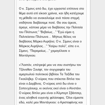
Ο κ. Σίμονς από δω, έχει εργαστεί επίπονα στο
θέμα αυτό επί είκοσι χρόνια, και ήδη κατέχουμε
τη μέθοδο να ανακαλούμε ανά πάσα στιγμή
οτιδήποτε διαβάσαμε ποτέ. Θα σου άρεσε,
άραγε, κάποια μέρα να διαβάσεις την Πολιτεία
του Πλάτωνα;” “Βεβαίως…” “Εγώ είμαι η
Πολιτείατου Πλάτωνα… Μήπως θέλεις να
διαβάσεις Μάρκο Αυρήλιο; Ο κ. Σίμονς είναι ο
Μάρκος Αυρήλιος…” “Χαίρω πολύ”, είπε ο κ.
Σίμονς. “Παρομοίως…” χαμογέλασε ο
Μοντάγκιου.
»”Λοιπόν, επέτρεψέ μου να σου συστήσω τον
Τζόναθαν Σουίφτ, τον συγγραφέα του
αμαρτωλού πολιτικού βιβλίου Τα Ταξίδια του
Γκιούλιβερ. Ο κύριος που στέκεται δίπλα του
είναι ο Δαρβίνος. Ο κύριος από δω είναι ο
Σοπενχάουερ, κι εκείνος εκεί είναι ο Αϊνστάιν.
Ο κύριος δίπλα μου είναι ο Άλμπερτ Σβάιτσερ,
ένας αληθινά ευγενής φιλόσοφος. Όλοι είμαστε
εδώ, καλέ μου Μοντάγκιου: ο Αριστοφάνης και