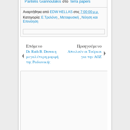
Pantelis Giannoulakis
στο
terra papers
Αναρτήθηκε από
EDW HELLAS
στις
7:00:00 μ.μ.
Κατηγορία:
Ε.Τρελόνη
,
Μεταφυσική
,
Νόηση και
Επινόηση
Επόμενο
Προηγούμενο
Dr. Ruth B. Drown η
Απειλούν οι Τούρκοι
μεγαλύτερη μορφή
για την ΑΟΖ
της Ραδιονικής