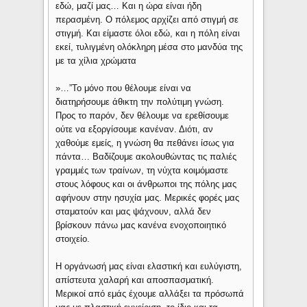
εδώ, μαζί μας… Και η ώρα είναι ήδη
περασμένη. Ο πόλεμος αρχίζει από στιγμή σε
στιγμή. Και είμαστε όλοι εδώ, και η πόλη είναι
εκεί, τυλιγμένη ολόκληρη μέσα στο μανδύα της
με τα χίλια χρώματα
»…”Το μόνο που θέλουμε είναι να
διατηρήσουμε άθικτη την πολύτιμη γνώση.
Προς το παρόν, δεν θέλουμε να ερεθίσουμε
ούτε να εξοργίσουμε κανέναν. Διότι, αν
χαθούμε εμείς, η γνώση θα πεθάνει ίσως για
πάντα… Βαδίζουμε ακολουθώντας τις παλιές
γραμμές των τραίνων, τη νύχτα κοιμόμαστε
στους λόφους και οι άνθρωποι της πόλης μας
αφήνουν στην ησυχία μας. Μερικές φορές μας
σταματούν και μας ψάχνουν, αλλά δεν
βρίσκουν πάνω μας κανένα ενοχοποιητικό
στοιχείο.
Η οργάνωσή μας είναι ελαστική και ευλύγιστη,
απίστευτα χαλαρή και αποσπασματική.
Μερικοί από εμάς έχουμε αλλάξει τα πρόσωπά