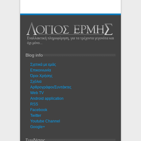
Εναλλακτική πληροφόρηση, για τα τρέχοντα γεγονότα και
όχι μόνο...
Blog info
Σχετικά με εμάς
Eπικοινωνία
Όροι Χρήσης
Σχόλια
Αρθρογράφοι/Συντάκτες
Web TV
Android application
RSS
Facebook
Twitter
Youtube Channel
Google+
Συνδέσεις