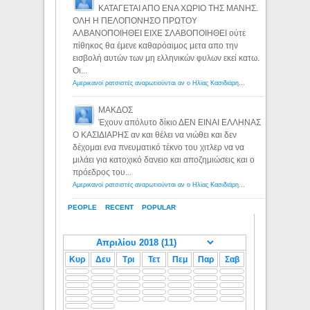
ΚΑΤΑΓΕΤΑΙ ΑΠΟ ΕΝΑ ΧΩΡΙΟ ΤΗΣ ΜΑΝΗΣ.
ΟΛΗ Η ΠΕΛΟΠΟΝΗΣΟ ΠΡΩΤΟΥ
ΑΛΒΑΝΟΠΟΙΗΘΕΙ ΕΙΧΕ ΣΛΑΒΟΠΟΙΗΘΕΙ ούτε
πίθηκος θα έμενε καθαρόαιμος μετα απο την
εισβολή αυτών των μη ελληνικών φυλων εκεί κατω.
Οι...
Αμερικανοί ρατσιστές αναρωτιούνται αν ο Ηλίας Κασιδιάρης ανήκει στη λευκή φυλή... - Λόγιος Ερμής
ΜΑΚΔΟΣ
Έχουν απόλυτο δίκιο ΔΕΝ ΕΙΝΑΙ ΕΛΛΗΝΑΣ
Ο ΚΑΣΙΔΙΑΡΗΣ αν και θέλει να νιώθει και δεν
δέχομαι ενα πνευματικό τέκνο του χιτλερ να να
μιλάει για κατοχικό δανειο και αποζημιώσεις και ο
πρόεδρος του...
Αμερικανοί ρατσιστές αναρωτιούνται αν ο Ηλίας Κασιδιάρης ανήκει στη λευκή φυλή... - Λόγιος Ερμής
PEOPLE
RECENT
POPULAR
Κυρ
Δευ
Τρι
Τετ
Πεμ
Παρ
Σαβ