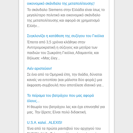
οικονομικό σκάνδαλο της μεταπολίτευσης!
Το σκάνδαλο Siemens στην Ελλάδα είναι ίσως το
μεγαλύτερο πολιτικό και οικονομικό σκάνδαλο
της μεταπολίτευσης και αφορά σε χρηματισμό
Ελλήν...
Συγκλονίζει η κατάθεση της συζύγου του Γκιόλια
Έπειτα από 3,5 χρόνια κλήθηκε στην
Αντιτρομοκρατική η σύζυγος και μητέρα των
παιδιών του Σωκράτη Γκιόλια, Αδαμαντία, και
δήλωσε: «Μας έλεγ...
Aιέν αριστεύειν!
Σε ένα από τα Ομηρικά έπη, την Ιλιάδα, δύναται
κανείς να εντοπίσει (και μάλιστα δύο φορές) μια
έκφραση-συμβουλή που αποτέλεσε ιδανικό για...
Το πείραμα του βατράχου που μας αφορά
όλους...
Η θεωρία του βατράχου λες και έχει επινοηθεί για
μας. Την ξέρετε; Είναι πολύ διδακτική.
U.S.A. καλεί...ALEXIS!
Ένα από τα πρώτα ραντεβού του αρχηγού του