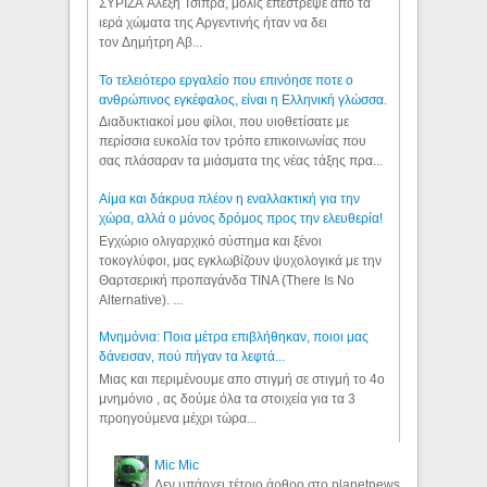
ΣΥΡΙΖΑ Αλέξη Τσίπρα, μόλις επέστρεψε από τα
ιερά χώματα της Αργεντινής ήταν να δει
τον Δημήτρη Αβ...
Το τελειότερο εργαλείο που επινόησε ποτε ο
ανθρώπινος εγκέφαλος, είναι η Ελληνική γλώσσα.
Διαδυκτιακοί μου φίλοι, που υιοθετίσατε με
περίσσια ευκολία τον τρόπο επικοινωνίας που
σας πλάσαραν τα μιάσματα της νέας τάξης πρα...
Αίμα και δάκρυα πλέον η εναλλακτική για την
χώρα, αλλά ο μόνος δρόμος προς την ελευθερία!
Εγχώριο ολιγαρχικό σύστημα και ξένοι
τοκογλύφοι, μας εγκλωβίζουν ψυχολογικά με την
Θαρτσερική προπαγάνδα TINA (There Is No
Alternative). ...
Μνημόνια: Ποια μέτρα επιβλήθηκαν, ποιοι μας
δάνεισαν, πού πήγαν τα λεφτά...
Μιας και περιμένουμε απο στιγμή σε στιγμή το 4ο
μνημόνιο , ας δούμε όλα τα στοιχεία για τα 3
προηγούμενα μέχρι τώρα...
Mic Mic
Δεν υπάρχει τέτοιο άρθρο στο planetnews