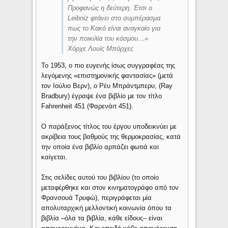
Προφανώς η δεύτερη. Έτσι ο
Leibniz φτάνει στο συμπέρασμα
πως το Κακό είναι αναγκαίο για
την ποικιλία του κόσμου…»
Χόρχε Λουίς Μπόρχες
Το 1953, ο πιο ευγενής ίσως συγγραφέας της
λεγόμενης «επιστημονικής φαντασίας» (μετά
τον Ιούλιο Βερν), ο Ρέυ Μπράντμπερυ, (Ray
Bradbury) έγραψε ένα βιβλίο με τον τίτλο
Fahrenheit 451 (Φαρενάιτ 451).
Ο παράξενος τίτλος του έργου υποδεικνύει με
ακρίβεια τους βαθμούς της θερμοκρασίας, κατά
την οποία ένα βιβλίο αρπάζει φωτιά και
καίγεται.
Στις σελίδες αυτού του βιβλίου (το οποίο
μεταφέρθηκε και στον κινηματογράφο από τον
Φρανσουά Τρυφώ), περιγράφεται μία
απολυταρχική μελλοντική κοινωνία όπου τα
βιβλία –όλα τα βιβλία, κάθε είδους– είναι