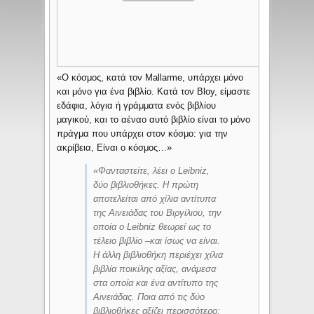
«Ο κόσμος, κατά τον Mallarme, υπάρχει μόνο
και μόνο για ένα βιβλίο. Κατά τον Bloy, είμαστε
εδάφια, λόγια ή γράμματα ενός βιβλίου
μαγικού, και το αέναο αυτό βιβλίο είναι το μόνο
πράγμα που υπάρχει στον κόσμο: για την
ακρίβεια, Είναι ο κόσμος…»
«Φανταστείτε, λέει ο Leibniz,
δύο βιβλιοθήκες. Η πρώτη
αποτελείται από χίλια αντίτυπα
της Αινειάδας του Βιργίλιου, την
οποία ο Leibniz θεωρεί ως το
τέλειο βιβλίο ­–και ίσως να είναι.
Η άλλη βιβλιοθήκη περιέχει χίλια
βιβλία ποικίλης αξίας, ανάμεσα
στα οποία και ένα αντίτυπο της
Αινειάδας. Ποια από τις δύο
βιβλιοθήκες αξίζει περισσότερο;