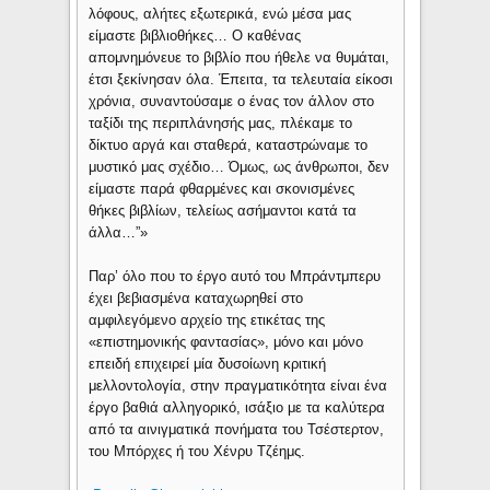
λόφους, αλήτες εξωτερικά, ενώ μέσα μας
είμαστε βιβλιοθήκες… Ο καθένας
απομνημόνευε το βιβλίο που ήθελε να θυμάται,
έτσι ξεκίνησαν όλα. Έπειτα, τα τελευταία είκοσι
χρόνια, συναντούσαμε ο ένας τον άλλον στο
ταξίδι της περιπλάνησής μας, πλέκαμε το
δίκτυο αργά και σταθερά, καταστρώναμε το
μυστικό μας σχέδιο… Όμως, ως άνθρωποι, δεν
είμαστε παρά φθαρμένες και σκονισμένες
θήκες βιβλίων, τελείως ασήμαντοι κατά τα
άλλα…”»
Παρ’ όλο που το έργο αυτό του Μπράντμπερυ
έχει βεβιασμένα καταχωρηθεί στο
αμφιλεγόμενο αρχείο της ετικέτας της
«επιστημονικής φαντασίας», μόνο και μόνο
επειδή επιχειρεί μία δυσοίωνη κριτική
μελλοντολογία, στην πραγματικότητα είναι ένα
έργο βαθιά αλληγορικό, ισάξιο με τα καλύτερα
από τα αινιγματικά πονήματα του Τσέστερτον,
του Μπόρχες ή του Χένρυ Τζέημς.