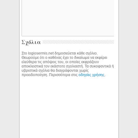
Σχόλια
Στο logiosermis.net δημοσιεύεται κάθε σχόλιο.
Θεωρούμε ότι ο καθένας έχει το δικαίωμα να εκφέρει
ελεύθερα τις απόψεις του, οι οποίες εκφράζουν
αποκλειστικά τον εκάστοτε σχολιαστή. Τα συκοφαντικά ή
υβριστικά σχόλια θα διαγράφονται χωρίς
προειδοποίηση. Περισσότερα στις
οδηγίες χρήσης
.