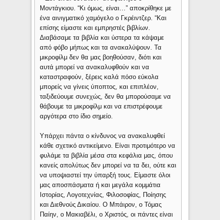
Μοντάγκιου. “Κι όμως, είναι…” αποκρίθηκε με
ένα αινιγματικό χαμόγελο ο Γκρέιντζερ. “Και
επίσης είμαστε και εμπρηστές βιβλίων.
Διαβάσαμε τα βιβλία και ύστερα τα κάψαμε
από φόβο μήπως και τα ανακαλύψουν. Τα
μικροφίλμ δεν θα μας βοηθούσαν, διότι και
αυτά μπορεί να ανακαλυφθούν και να
καταστραφούν, ξέρεις καλά πόσο εύκολα
μπορείς να γίνεις ύποπτος, και επιπλέον,
ταξιδεύουμε συνεχώς, δεν θα μπορούσαμε να
θάβουμε τα μικροφίλμ και να επιστρέφουμε
αργότερα στο ίδιο σημείο.
Υπάρχει πάντα ο κίνδυνος να ανακαλυφθεί
κάθε σχετικό αντικείμενο. Είναι προτιμότερο να
φυλάμε τα βιβλία μέσα στα κεφάλια μας, όπου
κανείς απολύτως δεν μπορεί να τα δει, ούτε και
να υποψιαστεί την ύπαρξή τους. Είμαστε όλοι
μας αποσπάσματα ή και μεγάλα κομμάτια
Ιστορίας, Λογοτεχνίας, Φιλοσοφίας, Ποίησης
και Διεθνούς Δικαίου. Ο Μπάιρον, ο Τόμας
Παίην, ο Μακιαβέλι, ο Χριστός, οι πάντες είναι