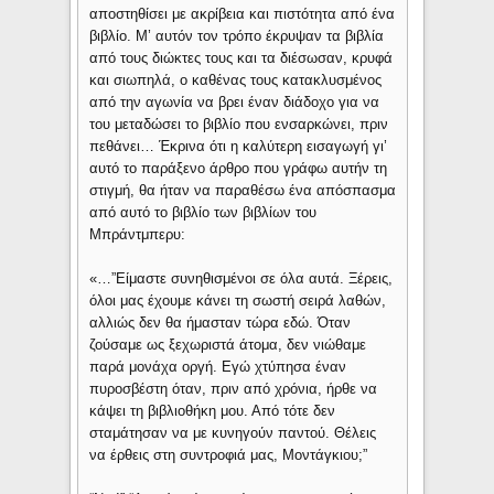
αποστηθίσει με ακρίβεια και πιστότητα από ένα
βιβλίο. Μ’ αυτόν τον τρόπο έκρυψαν τα βιβλία
από τους διώκτες τους και τα διέσωσαν, κρυφά
και σιωπηλά, ο καθένας τους κατακλυσμένος
από την αγωνία να βρει έναν διάδοχο για να
του μεταδώσει το βιβλίο που ενσαρκώνει, πριν
πεθάνει… Έκρινα ότι η καλύτερη εισαγωγή γι’
αυτό το παράξενο άρθρο που γράφω αυτήν τη
στιγμή, θα ήταν να παραθέσω ένα απόσπασμα
από αυτό το βιβλίο των βιβλίων του
Μπράντμπερυ:
«…”Είμαστε συνηθισμένοι σε όλα αυτά. Ξέρεις,
όλοι μας έχουμε κάνει τη σωστή σειρά λαθών,
αλλιώς δεν θα ήμασταν τώρα εδώ. Όταν
ζούσαμε ως ξεχωριστά άτομα, δεν νιώθαμε
παρά μονάχα οργή. Εγώ χτύπησα έναν
πυροσβέστη όταν, πριν από χρόνια, ήρθε να
κάψει τη βιβλιοθήκη μου. Από τότε δεν
σταμάτησαν να με κυνηγούν παντού. Θέλεις
να έρθεις στη συντροφιά μας, Μοντάγκιου;”