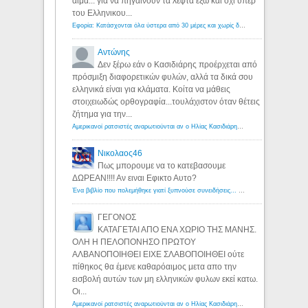
αιμα... για να πηγαινουν τα λεφτα εξω και οχι υπερ
του Ελληνικου...
Εφορία: Κατάσχονται όλα ύστερα από 30 μέρες και χωρίς δικαστικές αποφάσεις - Λόγιος Ερμής
Αντώνης
Δεν ξέρω εάν ο Κασιδιάρης προέρχεται από
πρόσμιξη διαφορετικών φυλών, αλλά τα δικά σου
ελληνικά είναι για κλάματα. Κοίτα να μάθεις
στοιχειωδώς ορθογραφία...τουλάχιστον όταν θέτεις
ζήτημα για την...
Αμερικανοί ρατσιστές αναρωτιούνται αν ο Ηλίας Κασιδιάρης ανήκει στη λευκή φυλή... - Λόγιος Ερμής
Νικολαος46
Πως μπορουμε να το κατεβασουμε
ΔΩΡΕΑΝ!!!! Αν ειναι Εφικτο Αυτο?
Ένα βιβλίο που πολεμήθηκε γιατί ξυπνούσε συνειδήσεις... - Λόγιος Ερμής | Η γνώση ξεκινάει με την αναζήτηση...
ΓΕΓΟΝΟΣ
ΚΑΤΑΓΕΤΑΙ ΑΠΟ ΕΝΑ ΧΩΡΙΟ ΤΗΣ ΜΑΝΗΣ.
ΟΛΗ Η ΠΕΛΟΠΟΝΗΣΟ ΠΡΩΤΟΥ
ΑΛΒΑΝΟΠΟΙΗΘΕΙ ΕΙΧΕ ΣΛΑΒΟΠΟΙΗΘΕΙ ούτε
πίθηκος θα έμενε καθαρόαιμος μετα απο την
εισβολή αυτών των μη ελληνικών φυλων εκεί κατω.
Οι...
Αμερικανοί ρατσιστές αναρωτιούνται αν ο Ηλίας Κασιδιάρης ανήκει στη λευκή φυλή... - Λόγιος Ερμής