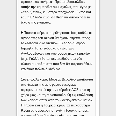
προσεκτικές κινήσεις. Πρώτα εξασφαλίζεις
αυτήν την «ομπρέλα συμμαχιών», που έγραψε
«Yeni Şafak», κι ύστερα προχωρείς. Εκτός και
εάν η Ελλάδα είναι σε θέση να διεκδικήσει το
δίκαιό της ενόπλως.
Η Τουρκία σήμερα περιθωριοποιείται, καθώς οι
αγοραστές του αερίου θα έχουν στραφεί προς
το «Μεσογειακό Δίκτυο» (Ελλάδα-Κύπρος-
Ισραήλ). Τα επενδυτικά σχέδια των
Αγγλοσαξόνων και των συμμαχικών εταιριών
(π.χ. Γαλλία) θα επικεντρωθούν στα νέα
πλούσια κοιτάσματα που δεν θα παρουσιάζουν
κανέναν πολιτικό κίνδυνο.
Συνεπώς Άγκυρα, Μόσχα, Βερολίνο ταυτίζονται
στα θέματα της μεταφοράς ενέργειας,
στρέφονται κατά της ανακήρυξης ΑΟΖ από τη
χώρα μας και τη συνεπακόλουθη εκμετάλλευση
των κοιτασμάτων από το «Μεσογειακό Δίκτυο».
Η Ρωσία και η Τουρκία έχουν τα περισσότερα
θιγόμενα συμφέροντα, ενώ η Τουρκία μπορεί
να αποτελέσει βραχίονα πίεσης κατά των