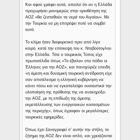
Και αφού γράφει αυτά, απειλεί ότι αν η Ελλάδα
προχωρήσει μονομερώς στην οριοθέτηση της
ΑΟΖ «θα ζεσταθούν τα νερά του Αιγαίου». Με
την Τουρκία να μη επιτρέψει ποτέ να συμβεί
αυτό.
Το κλίμα ήταν διαφορετικό πριν από λίγο
καιρό, κατά την επίσκεψη του κ. Νταβούτογλου
στην Ελλάδα. Τότε ο τουρκικός Τύπος είχε
πρωτοσέλιδα όπως «Το έβαλαν στα πόδια οι
Έλληνες για την ΑΟΖ», και πανηγύριζε επειδή
«η άμεση και δυναμική τουρκική αντίδραση είχε
σαν αποτέλεσμα η ελληνική κυβέρνηση να
κάνει πίσω και να εγκαταλείψει ουσιαστικά την
υλοποίηση της πρόθεσης της να ανακηρύξει
την ΑΟΖ, με τη επιδίωξη της άμεσης
εκμετάλλευσης των ενεργειακών κοιτασμάτων
της περιοχής», όπως έγραφαν οι μεγαλύτερες
τουρκικές εφημερίδες.
Όπως έχει ξαναγραφεί σ’ αυτήν την στήλη, το
ζήτημα της ΑΟΖ δεν είναι απλό, και χρειάζονται