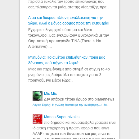
περίσσια ευκολία τον τρόπο επικοινωνίας που
σας πλάσαραν τα μιάσματα της νέας τάξης πρα...
Αίμα και δάκρυα πλέον η εναλλακτική για την
χώρα, αλλά ο μόνος δρόμος προς την ελευθερία!
Εγχώριο ολιγαρχικό σύστημα και ξένοι
τοκογλύφοι, μας εγκλωβίζουν ψυχολογικά με την
Θαρτσερική προπαγάνδα TINA (There Is No
Alternative). ...
Μνημόνια: Ποια μέτρα επιβλήθηκαν, ποιοι μας
δάνεισαν, πού πήγαν τα λεφτά...
Μιας και περιμένουμε απο στιγμή σε στιγμή το 4ο
μνημόνιο , ας δούμε όλα τα στοιχεία για τα 3
προηγούμενα μέχρι τώρα...
Mic Mic
Δεν υπάρχει τέτοιο άρθρο στο planetnews
Λόγιος Ερμής | Η γνώση ξεκινάει με την αναζήτηση...: Ιδού οι 18 που χρωστούν 11 δις ευρώ!
Manos Sapountzakis
πιο δημοσιο και κουραφεξαλα γραφετε ειναι
ιδιωτικη επιχειρηση η πρωην εφορια που εγινε
ΑΑΔΕ στα χερια των δανειστων και μας πινει το