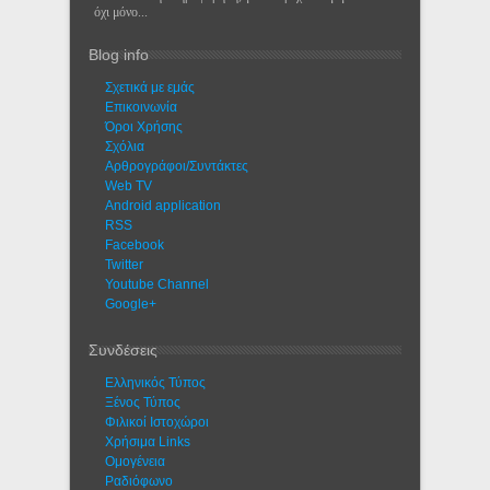
όχι μόνο...
Blog info
Σχετικά με εμάς
Eπικοινωνία
Όροι Χρήσης
Σχόλια
Αρθρογράφοι/Συντάκτες
Web TV
Android application
RSS
Facebook
Twitter
Youtube Channel
Google+
Συνδέσεις
Ελληνικός Τύπος
Ξένος Τύπος
Φιλικοί Ιστοχώροι
Χρήσιμα Links
Ομογένεια
Ραδιόφωνο