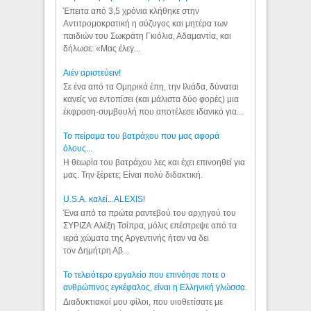
Έπειτα από 3,5 χρόνια κλήθηκε στην
Αντιτρομοκρατική η σύζυγος και μητέρα των
παιδιών του Σωκράτη Γκιόλια, Αδαμαντία, και
δήλωσε: «Μας έλεγ...
Aιέν αριστεύειν!
Σε ένα από τα Ομηρικά έπη, την Ιλιάδα, δύναται
κανείς να εντοπίσει (και μάλιστα δύο φορές) μια
έκφραση-συμβουλή που αποτέλεσε ιδανικό για...
Το πείραμα του βατράχου που μας αφορά
όλους...
Η θεωρία του βατράχου λες και έχει επινοηθεί για
μας. Την ξέρετε; Είναι πολύ διδακτική.
U.S.A. καλεί...ALEXIS!
Ένα από τα πρώτα ραντεβού του αρχηγού του
ΣΥΡΙΖΑ Αλέξη Τσίπρα, μόλις επέστρεψε από τα
ιερά χώματα της Αργεντινής ήταν να δει
τον Δημήτρη Αβ...
Το τελειότερο εργαλείο που επινόησε ποτε ο
ανθρώπινος εγκέφαλος, είναι η Ελληνική γλώσσα.
Διαδυκτιακοί μου φίλοι, που υιοθετίσατε με