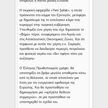
επομένως η πάντα βολική Ελλάδα.
Η τουρκική εφημερίδα «Yeni Şafak», η οποία
πρόσκειται στο κόμμα του Ερντογάν, μεταφέρει
με δημοσίευμά της το απειλητικό κλίμα που
κυριαρχεί στην τουρκική κυβέρνηση.
Υπενθυμίζει ένα χάρτη που είχε δημοσιεύει το
«Βήμα» πέρσι, αναφερόμενο στο Αιγαίο και
στις Αποκλειστικές Οικονομικές Ζώνες. Και ότι
σύμφωνα με αυτόν τον χάρτη ο κ. Σαμαράς
προτίθεται να διεκδικήσει περιοχές πετρελαίου
και φυσικού αερίου και «δεν αφήνει τόπο για
συζήτηση».
Ο Έλληνας Πρωθυπουργός γράφει, θα
υποστηρίξει ότι βρήκε μεγάλα αποθέματα κάτω
από τη θάλασσα, τα οποία αποτελούν μια
λύση για τον ενεργειακό εφοδιασμό της
Ευρώπης. Και θα προσπαθήσει να
δημιουργήσει μια «ομπρέλα διεθνών
συμμαχιών», σε μια προσπάθεια να
υποστηριχθεί το σχέδιό του.