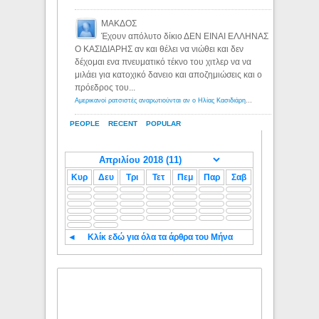
ΜΑΚΔΟΣ
Έχουν απόλυτο δίκιο ΔΕΝ ΕΙΝΑΙ ΕΛΛΗΝΑΣ
Ο ΚΑΣΙΔΙΑΡΗΣ αν και θέλει να νιώθει και δεν
δέχομαι ενα πνευματικό τέκνο του χιτλερ να να
μιλάει για κατοχικό δανειο και αποζημιώσεις και ο
πρόεδρος του...
Αμερικανοί ρατσιστές αναρωτιούνται αν ο Ηλίας Κασιδιάρης ανήκει στη λευκή φυλή... - Λόγιος Ερμής
PEOPLE
RECENT
POPULAR
Κυρ
Δευ
Τρι
Τετ
Πεμ
Παρ
Σαβ
◄
Κλίκ εδώ για όλα τα άρθρα του Μήνα