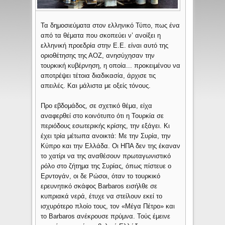
Τα δημοσιεύματα στον ελληνικό Τύπο, πως ένα
από τα θέματα που σκοπεύει ν’ ανοίξει η
ελληνική προεδρία στην Ε.Ε. είναι αυτό της
οριοθέτησης της ΑΟΖ, ανησύχησαν την
τουρκική κυβέρνηση, η οποία... προκειμένου να
αποτρέψει τέτοια διαδικασία, άρχισε τις
απειλές. Και μάλιστα με οξείς τόνους.
Προ εβδομάδος, σε σχετικό θέμα, είχα
αναφερθεί στο κοινότυπο ότι η Τουρκία σε
περιόδους εσωτερικής κρίσης, την εξάγει. Κι
έχει τρία μέτωπα ανοικτά: Με την Συρία, την
Κύπρο και την Ελλάδα. Οι ΗΠΑ δεν της έκαναν
το χατίρι να της αναθέσουν πρωταγωνιστικό
ρόλο στο ζήτημα της Συρίας, όπως πίστευε ο
Ερντογάν, οι δε Ρώσοι, όταν το τουρκικό
ερευνητικό σκάφος Barbaros εισήλθε σε
κυπριακά νερά, έτυχε να στείλουν εκεί το
ισχυρότερο πλοίο τους, τον «Μέγα Πέτρο» και
το Barbaros ανέκρουσε πρύμνα. Τούς έμεινε