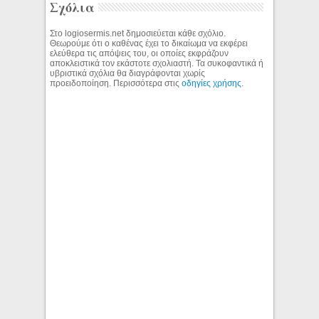
Σχόλια
Στο logiosermis.net δημοσιεύεται κάθε σχόλιο.
Θεωρούμε ότι ο καθένας έχει το δικαίωμα να εκφέρει
ελεύθερα τις απόψεις του, οι οποίες εκφράζουν
αποκλειστικά τον εκάστοτε σχολιαστή. Τα συκοφαντικά ή
υβριστικά σχόλια θα διαγράφονται χωρίς
προειδοποίηση. Περισσότερα στις
οδηγίες χρήσης
.