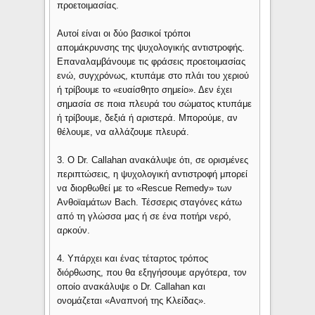
προετοιμασίας.
Αυτοί είναι οι δύο βασικοί τρόποι
απομάκρυνσης της ψυχολογικής αντιστροφής.
Επαναλαμβάνουμε τις φράσεις προετοιμασίας
ενώ, συγχρόνως, κτυπάμε στο πλάι του χεριού
ή τρίβουμε το «ευαίσθητο σημείο». Δεν έχει
σημασία σε ποια πλευρά του σώματος κτυπάμε
ή τρίβουμε, δεξιά ή αριστερά. Μπορούμε, αν
θέλουμε, να αλλάζουμε πλευρά.
3. Ο Dr. Callahan ανακάλυψε ότι, σε ορισμένες
περιπτώσεις, η ψυχολογική αντιστροφή μπορεί
να διορθωθεί με το «Rescue Remedy» των
Aνθοϊαμάτων Bach. Τέσσερις σταγόνες κάτω
από τη γλώσσα μας ή σε ένα ποτήρι νερό,
αρκούν.
4. Υπάρχει και ένας τέταρτος τρόπος
διόρθωσης, που θα εξηγήσουμε αργότερα, τον
οποίο ανακάλυψε ο Dr. Callahan και
ονομάζεται «Αναπνοή της Κλείδας».