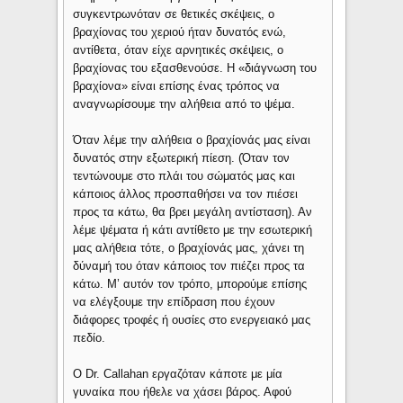
συγκεντρωνόταν σε θετικές σκέψεις, ο
βραχίονας του χεριού ήταν δυνατός ενώ,
αντίθετα, όταν είχε αρνητικές σκέψεις, ο
βραχίονας του εξασθενούσε. Η «διάγνωση του
βραχίονα» είναι επίσης ένας τρόπος να
αναγνωρίσουμε την αλήθεια από το ψέμα.
Όταν λέμε την αλήθεια ο βραχίονάς μας είναι
δυνατός στην εξωτερική πίεση. (Όταν τον
τεντώνουμε στο πλάι του σώματός μας και
κάποιος άλλος προσπαθήσει να τον πιέσει
προς τα κάτω, θα βρει μεγάλη αντίσταση). Αν
λέμε ψέματα ή κάτι αντίθετο με την εσωτερική
μας αλήθεια τότε, ο βραχίονάς μας, χάνει τη
δύναμή του όταν κάποιος τον πιέζει προς τα
κάτω. Μ’ αυτόν τον τρόπο, μπορούμε επίσης
να ελέγξουμε την επίδραση που έχουν
διάφορες τροφές ή ουσίες στο ενεργειακό μας
πεδίο.
Ο Dr. Callahan εργαζόταν κάποτε με μία
γυναίκα που ήθελε να χάσει βάρος. Αφού