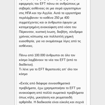
εφαρμογές του EFT πάνω σε ανθρώπους με
σοβαρές ασθένειες σε μια σειρά εργαστηρίων
στις ΗΠΑ και την Αγγλία. Αυτά τα εργαστήρια
περιλάμβαναν το καθένα 250 με 400
συμμετέχοντες και οι άνθρωποι έφυγαν με
καταμετρημένη ανακούφιση από νόσο του
Πάρκινσον, κυστική ίνωση, διαβήτη, σύνδρομο
χρόνιας κόπωσης και πολλαπλή χημική
ευαισθησία, για να ονομάσουμε λίγες από τις
ασθένειες.
Πάνω από 100.000 άνθρωποι σε όλο τον
κόσμο λαμβάνουν τα νέα του EFT (από το
διαδίκτυο).
Τι λένε για το EFT θεραπευτές απ’ όλο τον
κόσμο
«Εκτός από διάφορα συναισθηματικά
προβλήματα, έχω χρησιμοποιήσει το EFT για
ανακούφιση από πολλά σωματικά προβλήματα
όπως κήλη, μυκητίαση και ρευματοειδή
αρθρίτιδα. Η διαδικασία είναι εύκολη και συχνά