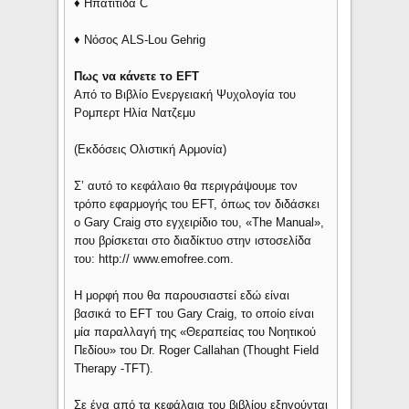
♦ Ηπατίτιδα C
♦ Νόσος ALS-Lou Gehrig
Πως να κάνετε το EFT
Από το Bιβλίο Eνεργειακή Ψυχολογία του
Pομπερτ Hλία Nατζεμυ
(Eκδόσεις Oλιστική Aρμονία)
Σ’ αυτό το κεφάλαιο θα περιγράψουμε τον
τρόπο εφαρμογής του EFT, όπως τον διδάσκει
ο Gary Craig στο εγχειρίδιο του, «The Manual»,
που βρίσκεται στο διαδίκτυo στην ιστοσελίδα
του: http:// www.emofree.com.
Η μορφή που θα παρουσιαστεί εδώ είναι
βασικά το EFT του Gary Craig, το οποίο είναι
μία παραλλαγή της «Θεραπείας του Νοητικού
Πεδίου» του Dr. Roger Callahan (Thought Field
Therapy -TFT).
Σε ένα από τα κεφάλαια του βιβλίου εξηγούνται