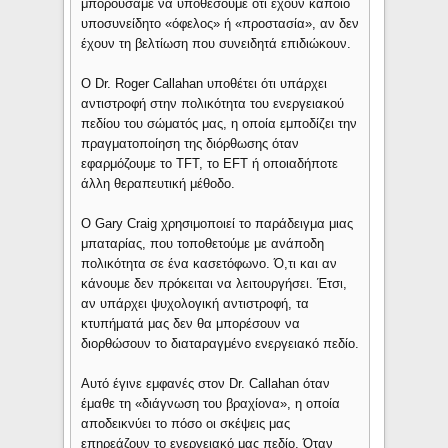
μπορούσαμε να υποθέσουμε ότι έχουν κάποιο
υποσυνείδητο «όφελος» ή «προστασία», αν δεν
έχουν τη βελτίωση που συνειδητά επιδιώκουν.
Ο Dr. Roger Callahan υποθέτει ότι υπάρχει
αντιστροφή στην πολικότητα του ενεργειακού
πεδίου του σώματός μας, η οποία εμποδίζει την
πραγματοποίηση της διόρθωσης όταν
εφαρμόζουμε το TFT, το EFT ή οποιαδήποτε
άλλη θεραπευτική μέθοδο.
Ο Gary Craig χρησιμοποιεί το παράδειγμα μιας
μπαταρίας, που τοποθετούμε με ανάποδη
πολικότητα σε ένα κασετόφωνο. Ό,τι και αν
κάνουμε δεν πρόκειται να λειτουργήσει. Έτσι,
αν υπάρχει ψυχολογική αντιστροφή, τα
κτυπήματά μας δεν θα μπορέσουν να
διορθώσουν το διαταραγμένο ενεργειακό πεδίο.
Αυτό έγινε εμφανές στον Dr. Callahan όταν
έμαθε τη «διάγνωση του βραχίονα», η οποία
αποδεικνύει το πόσο οι σκέψεις μας
επηρεάζουν το ενεργειακό μας πεδίο. Όταν