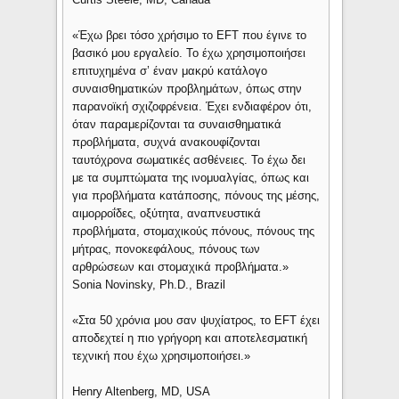
«Έχω βρει τόσο χρήσιμο το EFT που έγινε το
βασικό μου εργαλείο. Το έχω χρησιμοποιήσει
επιτυχημένα σ’ έναν μακρύ κατάλογο
συναισθηματικών προβλημάτων, όπως στην
παρανοϊκή σχιζοφρένεια. Έχει ενδιαφέρον ότι,
όταν παραμερίζονται τα συναισθηματικά
προβλήματα, συχνά ανακουφίζονται
ταυτόχρονα σωματικές ασθένειες. Το έχω δει
με τα συμπτώματα της ινομυαλγίας, όπως και
για προβλήματα κατάποσης, πόνους της μέσης,
αιμορροΐδες, οξύτητα, αναπνευστικά
προβλήματα, στομαχικούς πόνους, πόνους της
μήτρας, πονοκεφάλους, πόνους των
αρθρώσεων και στομαχικά προβλήματα.»
Sonia Novinsky, Ph.D., Brazil
«Στα 50 χρόνια μου σαν ψυχίατρος, το EFT έχει
αποδεχτεί η πιο γρήγορη και αποτελεσματική
τεχνική που έχω χρησιμοποιήσει.»
Henry Altenberg, MD, USA