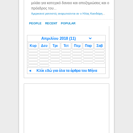
μιλάει για κατοχικό δανειο και αποζημιώσεις και ο
πρόεδρος του...
Αμερικανοί ρατσιστές αναρωτιούνται αν ο Ηλίας Κασιδιάρης ανήκει στη λευκή φυλή... - Λόγιος Ερμής
PEOPLE
RECENT
POPULAR
Κυρ
Δευ
Τρι
Τετ
Πεμ
Παρ
Σαβ
◄
Κλίκ εδώ για όλα τα άρθρα του Μήνα