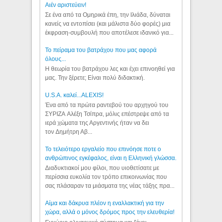
Aιέν αριστεύειν!
Σε ένα από τα Ομηρικά έπη, την Ιλιάδα, δύναται
κανείς να εντοπίσει (και μάλιστα δύο φορές) μια
έκφραση-συμβουλή που αποτέλεσε ιδανικό για...
Το πείραμα του βατράχου που μας αφορά
όλους...
Η θεωρία του βατράχου λες και έχει επινοηθεί για
μας. Την ξέρετε; Είναι πολύ διδακτική.
U.S.A. καλεί...ALEXIS!
Ένα από τα πρώτα ραντεβού του αρχηγού του
ΣΥΡΙΖΑ Αλέξη Τσίπρα, μόλις επέστρεψε από τα
ιερά χώματα της Αργεντινής ήταν να δει
τον Δημήτρη Αβ...
Το τελειότερο εργαλείο που επινόησε ποτε ο
ανθρώπινος εγκέφαλος, είναι η Ελληνική γλώσσα.
Διαδυκτιακοί μου φίλοι, που υιοθετίσατε με
περίσσια ευκολία τον τρόπο επικοινωνίας που
σας πλάσαραν τα μιάσματα της νέας τάξης πρα...
Αίμα και δάκρυα πλέον η εναλλακτική για την
χώρα, αλλά ο μόνος δρόμος προς την ελευθερία!