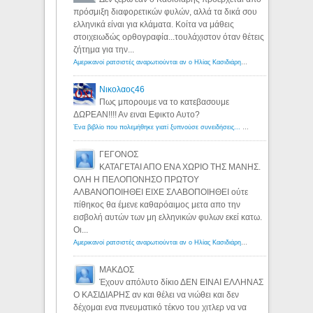
πρόσμιξη διαφορετικών φυλών, αλλά τα δικά σου
ελληνικά είναι για κλάματα. Κοίτα να μάθεις
στοιχειωδώς ορθογραφία...τουλάχιστον όταν θέτεις
ζήτημα για την...
Αμερικανοί ρατσιστές αναρωτιούνται αν ο Ηλίας Κασιδιάρης ανήκει στη λευκή φυλή... - Λόγιος Ερμής
Νικολαος46
Πως μπορουμε να το κατεβασουμε
ΔΩΡΕΑΝ!!!! Αν ειναι Εφικτο Αυτο?
Ένα βιβλίο που πολεμήθηκε γιατί ξυπνούσε συνειδήσεις... - Λόγιος Ερμής | Η γνώση ξεκινάει με την αναζήτηση...
ΓΕΓΟΝΟΣ
ΚΑΤΑΓΕΤΑΙ ΑΠΟ ΕΝΑ ΧΩΡΙΟ ΤΗΣ ΜΑΝΗΣ.
ΟΛΗ Η ΠΕΛΟΠΟΝΗΣΟ ΠΡΩΤΟΥ
ΑΛΒΑΝΟΠΟΙΗΘΕΙ ΕΙΧΕ ΣΛΑΒΟΠΟΙΗΘΕΙ ούτε
πίθηκος θα έμενε καθαρόαιμος μετα απο την
εισβολή αυτών των μη ελληνικών φυλων εκεί κατω.
Οι...
Αμερικανοί ρατσιστές αναρωτιούνται αν ο Ηλίας Κασιδιάρης ανήκει στη λευκή φυλή... - Λόγιος Ερμής
ΜΑΚΔΟΣ
Έχουν απόλυτο δίκιο ΔΕΝ ΕΙΝΑΙ ΕΛΛΗΝΑΣ
Ο ΚΑΣΙΔΙΑΡΗΣ αν και θέλει να νιώθει και δεν
δέχομαι ενα πνευματικό τέκνο του χιτλερ να να