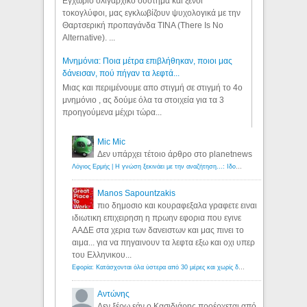
Εγχώριο ολιγαρχικό σύστημα και ξένοι
τοκογλύφοι, μας εγκλωβίζουν ψυχολογικά με την
Θαρτσερική προπαγάνδα TINA (There Is No
Alternative). ...
Μνημόνια: Ποια μέτρα επιβλήθηκαν, ποιοι μας
δάνεισαν, πού πήγαν τα λεφτά...
Μιας και περιμένουμε απο στιγμή σε στιγμή το 4ο
μνημόνιο , ας δούμε όλα τα στοιχεία για τα 3
προηγούμενα μέχρι τώρα...
Mic Mic
Δεν υπάρχει τέτοιο άρθρο στο planetnews
Λόγιος Ερμής | Η γνώση ξεκινάει με την αναζήτηση...: Ιδού οι 18 που χρωστούν 11 δις ευρώ!
Manos Sapountzakis
πιο δημοσιο και κουραφεξαλα γραφετε ειναι
ιδιωτικη επιχειρηση η πρωην εφορια που εγινε
ΑΑΔΕ στα χερια των δανειστων και μας πινει το
αιμα... για να πηγαινουν τα λεφτα εξω και οχι υπερ
του Ελληνικου...
Εφορία: Κατάσχονται όλα ύστερα από 30 μέρες και χωρίς δικαστικές αποφάσεις - Λόγιος Ερμής
Αντώνης
Δεν ξέρω εάν ο Κασιδιάρης προέρχεται από