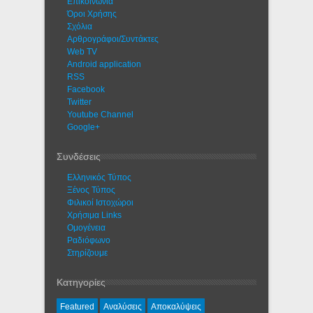
Eπικοινωνία
Όροι Χρήσης
Σχόλια
Αρθρογράφοι/Συντάκτες
Web TV
Android application
RSS
Facebook
Twitter
Youtube Channel
Google+
Συνδέσεις
Ελληνικός Τύπος
Ξένος Τύπος
Φιλικοί Ιστοχώροι
Χρήσιμα Links
Ομογένεια
Ραδιόφωνο
Στηρίζουμε
Κατηγορίες
Featured
Αναλύσεις
Αποκαλύψεις