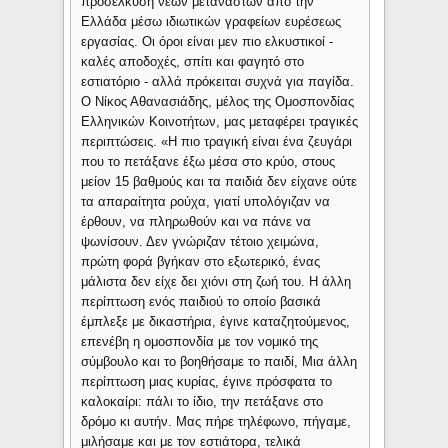
προσέλκυση νέων μεταναστών από την
Ελλάδα μέσω ιδιωτικών γραφείων ευρέσεως
εργασίας. Οι όροι είναι μεν πιο ελκυστικοί -
καλές αποδοχές, σπίτι και φαγητό στο
εστιατόριο - αλλά πρόκειται συχνά για παγίδα.
Ο Νίκος Αθανασιάδης, μέλος της Ομοσπονδίας
Ελληνικών Κοινοτήτων, μας μεταφέρει τραγικές
περιπτώσεις. «Η πιο τραγική είναι ένα ζευγάρι
που το πετάξανε έξω μέσα στο κρύο, στους
μείον 15 βαθμούς και τα παιδιά δεν είχανε ούτε
τα απαραίτητα ρούχα, γιατί υπολόγιζαν να
έρθουν, να πληρωθούν και να πάνε να
ψωνίσουν. Δεν γνώριζαν τέτοιο χειμώνα,
πρώτη φορά βγήκαν στο εξωτερικό, ένας
μάλιστα δεν είχε δει χιόνι στη ζωή του. Η άλλη
περίπτωση ενός παιδιού το οποίο βασικά
έμπλεξε με δικαστήρια, έγινε καταζητούμενος,
επενέβη η ομοσπονδία με τον νομικό της
σύμβουλο και το βοηθήσαμε το παιδί, Μια άλλη
περίπτωση μιας κυρίας, έγινε πρόσφατα το
καλοκαίρι: πάλι το ίδιο, την πετάξανε στο
δρόμο κι αυτήν. Μας πήρε τηλέφωνο, πήγαμε,
μιλήσαμε και με τον εστιάτορα, τελικά