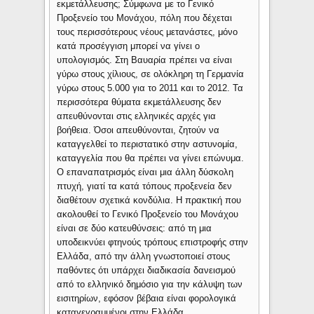
εκμετάλλευσης; Σύμφωνα με το Γενικό
Προξενείο του Μονάχου, πόλη που δέχεται
τους περισσότερους νέους μετανάστες, μόνο
κατά προσέγγιση μπορεί να γίνει ο
υπολογισμός. Στη Βαυαρία πρέπει να είναι
γύρω στους χίλιους, σε ολόκληρη τη Γερμανία
γύρω στους 5.000 για το 2011 και το 2012. Τα
περισσότερα θύματα εκμετάλλευσης δεν
απευθύνονται στις ελληνικές αρχές για
βοήθεια. Όσοι απευθύνονται, ζητούν να
καταγγελθεί το περιστατικό στην αστυνομία,
καταγγελία που θα πρέπει να γίνει επώνυμα.
Ο επαναπατρισμός είναι μια άλλη δύσκολη
πτυχή, γιατί τα κατά τόπους προξενεία δεν
διαθέτουν σχετικά κονδύλια. Η πρακτική που
ακολουθεί το Γενικό Προξενείο του Μονάχου
είναι σε δύο κατευθύνσεις: από τη μια
υποδεικνύει φτηνούς τρόπους επιστροφής στην
Ελλάδα, από την άλλη γνωστοποιεί στους
παθόντες ότι υπάρχει διαδικασία δανεισμού
από το ελληνικό δημόσιο για την κάλυψη των
εισιτηρίων, εφόσον βέβαια είναι φορολογικά
καταγεγραμμένοι στην Ελλάδα.