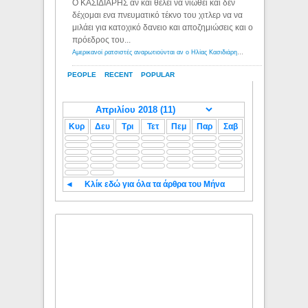
Ο ΚΑΣΙΔΙΑΡΗΣ αν και θέλει να νιώθει και δεν
δέχομαι ενα πνευματικό τέκνο του χιτλερ να να
μιλάει για κατοχικό δανειο και αποζημιώσεις και ο
πρόεδρος του...
Αμερικανοί ρατσιστές αναρωτιούνται αν ο Ηλίας Κασιδιάρης ανήκει στη λευκή φυλή... - Λόγιος Ερμής
PEOPLE
RECENT
POPULAR
Κυρ
Δευ
Τρι
Τετ
Πεμ
Παρ
Σαβ
◄
Κλίκ εδώ για όλα τα άρθρα του Μήνα