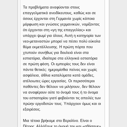
Τα προβλήματα αναφύονται στους
επαγγελματικά ανειδίκευτους, καθώς και σε
όσους έρχονται στη Γερμανία χωρίς κάποια
μόρφωση και γνώσεις γερμανικών, νομίζοντας
ότι έρχονται στη «γη της επαγγελίας» και
υπάρχει ψωμί για όλους. Αυτή η κατηγορία των
νεο-μεταναστών μπορεί να πέσει πολύ εύκολα
θύμα εκμετάλλευσης. Η πρώτη πόρτα που
χτυπούν συνήθως για δουλειά είναι στα
εστιατόρια, ιδιαίτερα στα ελληνικά εστιατόρια
σε πρώτη φάση. Οι εμπειρίες τους δεν είναι
πάντα θετικές: ημερομίσθια πείνας και χωρίς
ασφάλεια, άθλια καταλύματα κατά ομάδες,
ατέλειωτες ώρες εργασίας. Οι περισσότεροι
παθόντες δεν θέλουν να μιλήσουν, δεν θέλουν
να αναφέρουν ούτε το όνομά τους ή το όνομα
του εστιατορίου γιατί φοβούνται τις απειλές των
πρώην εργοδοτών τους. Υπάρχουν όμως και οι
εξαιρέσεις.
Μια τέτοια βρήκαμε στο Βερολίνο. Είναι ο
Πέτρος. Αλλάξαμε το όνομά του και «σβήσαμε»