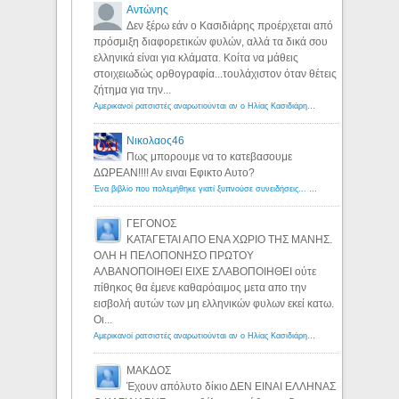
Αντώνης
Δεν ξέρω εάν ο Κασιδιάρης προέρχεται από
πρόσμιξη διαφορετικών φυλών, αλλά τα δικά σου
ελληνικά είναι για κλάματα. Κοίτα να μάθεις
στοιχειωδώς ορθογραφία...τουλάχιστον όταν θέτεις
ζήτημα για την...
Αμερικανοί ρατσιστές αναρωτιούνται αν ο Ηλίας Κασιδιάρης ανήκει στη λευκή φυλή... - Λόγιος Ερμής
Νικολαος46
Πως μπορουμε να το κατεβασουμε
ΔΩΡΕΑΝ!!!! Αν ειναι Εφικτο Αυτο?
Ένα βιβλίο που πολεμήθηκε γιατί ξυπνούσε συνειδήσεις... - Λόγιος Ερμής | Η γνώση ξεκινάει με την αναζήτηση...
ΓΕΓΟΝΟΣ
ΚΑΤΑΓΕΤΑΙ ΑΠΟ ΕΝΑ ΧΩΡΙΟ ΤΗΣ ΜΑΝΗΣ.
ΟΛΗ Η ΠΕΛΟΠΟΝΗΣΟ ΠΡΩΤΟΥ
ΑΛΒΑΝΟΠΟΙΗΘΕΙ ΕΙΧΕ ΣΛΑΒΟΠΟΙΗΘΕΙ ούτε
πίθηκος θα έμενε καθαρόαιμος μετα απο την
εισβολή αυτών των μη ελληνικών φυλων εκεί κατω.
Οι...
Αμερικανοί ρατσιστές αναρωτιούνται αν ο Ηλίας Κασιδιάρης ανήκει στη λευκή φυλή... - Λόγιος Ερμής
ΜΑΚΔΟΣ
Έχουν απόλυτο δίκιο ΔΕΝ ΕΙΝΑΙ ΕΛΛΗΝΑΣ