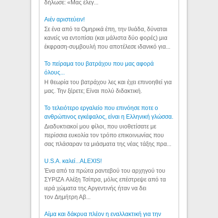
δήλωσε: «Μας έλεγ...
Aιέν αριστεύειν!
Σε ένα από τα Ομηρικά έπη, την Ιλιάδα, δύναται
κανείς να εντοπίσει (και μάλιστα δύο φορές) μια
έκφραση-συμβουλή που αποτέλεσε ιδανικό για...
Το πείραμα του βατράχου που μας αφορά
όλους...
Η θεωρία του βατράχου λες και έχει επινοηθεί για
μας. Την ξέρετε; Είναι πολύ διδακτική.
Το τελειότερο εργαλείο που επινόησε ποτε ο
ανθρώπινος εγκέφαλος, είναι η Ελληνική γλώσσα.
Διαδυκτιακοί μου φίλοι, που υιοθετίσατε με
περίσσια ευκολία τον τρόπο επικοινωνίας που
σας πλάσαραν τα μιάσματα της νέας τάξης πρα...
U.S.A. καλεί...ALEXIS!
Ένα από τα πρώτα ραντεβού του αρχηγού του
ΣΥΡΙΖΑ Αλέξη Τσίπρα, μόλις επέστρεψε από τα
ιερά χώματα της Αργεντινής ήταν να δει
τον Δημήτρη Αβ...
Αίμα και δάκρυα πλέον η εναλλακτική για την