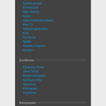
Σχετικά με εμάς
Eπικοινωνία
Όροι Χρήσης
Σχόλια
Αρθρογράφοι/Συντάκτες
Web TV
Android application
RSS
Facebook
Twitter
Youtube Channel
Google+
Συνδέσεις
Ελληνικός Τύπος
Ξένος Τύπος
Φιλικοί Ιστοχώροι
Χρήσιμα Links
Ομογένεια
Ραδιόφωνο
Στηρίζουμε
Κατηγορίες