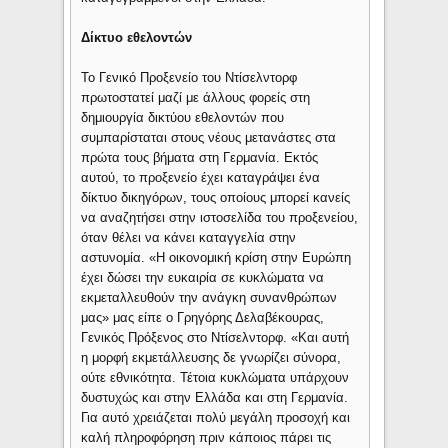
Δίκτυο εθελοντών
Το Γενικό Προξενείο του Ντίσελντορφ
πρωτοστατεί μαζί με άλλους φορείς στη
δημιουργία δικτύου εθελοντών που
συμπαρίσταται στους νέους μετανάστες στα
πρώτα τους βήματα στη Γερμανία. Εκτός
αυτού, το προξενείο έχει καταγράψει ένα
δίκτυο δικηγόρων, τους οποίους μπορεί κανείς
να αναζητήσει στην ιστοσελίδα του προξενείου,
όταν θέλει να κάνει καταγγελία στην
αστυνομία. «Η οικονομική κρίση στην Ευρώπη
έχει δώσει την ευκαιρία σε κυκλώματα να
εκμεταλλευθούν την ανάγκη συνανθρώπων
μας» μας είπε ο Γρηγόρης Δελαβέκουρας,
Γενικός Πρόξενος στο Ντίσελντορφ. «Και αυτή
η μορφή εκμετάλλευσης δε γνωρίζει σύνορα,
ούτε εθνικότητα. Τέτοια κυκλώματα υπάρχουν
δυστυχώς και στην Ελλάδα και στη Γερμανία.
Για αυτό χρειάζεται πολύ μεγάλη προσοχή και
καλή πληροφόρηση πριν κάποιος πάρει τις