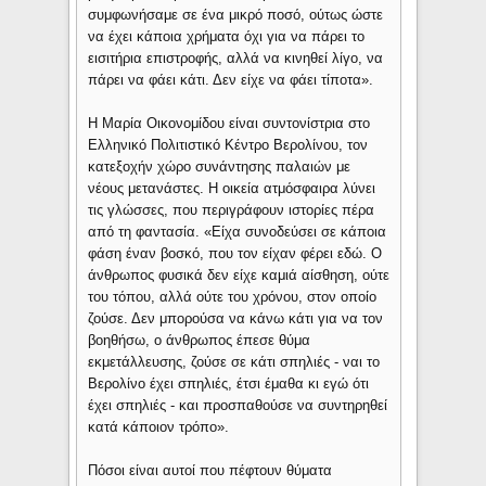
συμφωνήσαμε σε ένα μικρό ποσό, ούτως ώστε
να έχει κάποια χρήματα όχι για να πάρει το
εισιτήρια επιστροφής, αλλά να κινηθεί λίγο, να
πάρει να φάει κάτι. Δεν είχε να φάει τίποτα».
Η Μαρία Οικονομίδου είναι συντονίστρια στο
Ελληνικό Πολιτιστικό Κέντρο Βερολίνου, τον
κατεξοχήν χώρο συνάντησης παλαιών με
νέους μετανάστες. Η οικεία ατμόσφαιρα λύνει
τις γλώσσες, που περιγράφουν ιστορίες πέρα
από τη φαντασία. «Είχα συνοδεύσει σε κάποια
φάση έναν βοσκό, που τον είχαν φέρει εδώ. Ο
άνθρωπος φυσικά δεν είχε καμιά αίσθηση, ούτε
του τόπου, αλλά ούτε του χρόνου, στον οποίο
ζούσε. Δεν μπορούσα να κάνω κάτι για να τον
βοηθήσω, ο άνθρωπος έπεσε θύμα
εκμετάλλευσης, ζούσε σε κάτι σπηλιές - ναι το
Βερολίνο έχει σπηλιές, έτσι έμαθα κι εγώ ότι
έχει σπηλιές - και προσπαθούσε να συντηρηθεί
κατά κάποιον τρόπο».
Πόσοι είναι αυτοί που πέφτουν θύματα