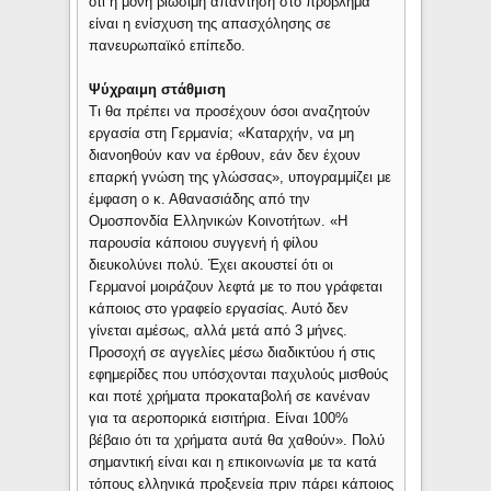
ότι η μόνη βιώσιμη απάντηση στο πρόβλημα
είναι η ενίσχυση της απασχόλησης σε
πανευρωπαϊκό επίπεδο.
Ψύχραιμη στάθμιση
Τι θα πρέπει να προσέχουν όσοι αναζητούν
εργασία στη Γερμανία; «Καταρχήν, να μη
διανοηθούν καν να έρθουν, εάν δεν έχουν
επαρκή γνώση της γλώσσας», υπογραμμίζει με
έμφαση ο κ. Αθανασιάδης από την
Ομοσπονδία Ελληνικών Κοινοτήτων. «Η
παρουσία κάποιου συγγενή ή φίλου
διευκολύνει πολύ. Έχει ακουστεί ότι οι
Γερμανοί μοιράζουν λεφτά με το που γράφεται
κάποιος στο γραφείο εργασίας. Αυτό δεν
γίνεται αμέσως, αλλά μετά από 3 μήνες.
Προσοχή σε αγγελίες μέσω διαδικτύου ή στις
εφημερίδες που υπόσχονται παχυλούς μισθούς
και ποτέ χρήματα προκαταβολή σε κανέναν
για τα αεροπορικά εισιτήρια. Είναι 100%
βέβαιο ότι τα χρήματα αυτά θα χαθούν». Πολύ
σημαντική είναι και η επικοινωνία με τα κατά
τόπους ελληνικά προξενεία πριν πάρει κάποιος