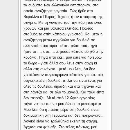
τα ονόματα των ελληνικών εστιατορίων, στα
οποία αναζήτησε εργασία. Πώς ήρθε στο
Βερολίνο ο Πέτρος; Τυχαία, ήταν απόφαση της
στιγμής. Με τη γυναίκα του, την κόρη του ενός
χρονών και μια βαλίτσα ελπίδες. Πρώτος
σταθμός το σπίτι κάποιου γνωστού. Και μετά η
αναζήτηση μέσω αγγελιών για δουλειά σε
ελληνικά εστιατόρια. «Στο πρώτο που πήγα
ήταν το …, στο….. Zητούσε κάποιο βοηθό στην
κουζίνα. Πήγα από εκεί, μου είπε για 45 ευρώ
το 8ωρο - γιατί άλλα σου λένε στην αρχή κι
αλλά στη συνέχεια - μετά μου λέει, ότι δεν
χρειάζονταν συγκεκριμένα κάποιον για κάποια
συγκεκριμένη δουλειά, απλά να είναι ένας για
όλες τις δουλειές, δηλαδή και στα τηγάνια και
στη λάντζα και σε όλο το μαγαζί. Και πάλι είπα
δεν πειράζει. Μετά από 12 ώρες εργασίας
πήγα να του πω να μου δώσει το μεροκάματο.
Μου λέει ότι η πρώτη μέρα στη δουλειά είναι
δοκιμαστική στη Γερμανία και δεν πληρώνεται.
Λογικό είναι να τρελάθηκα εκείνη τη στιγμή.
Άρχισα και φώναζα. Στο τέλος πάντως, μου