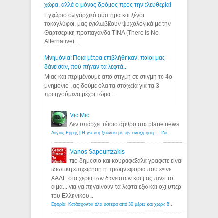
χώρα, αλλά ο μόνος δρόμος προς την ελευθερία!
Εγχώριο ολιγαρχικό σύστημα και ξένοι
τοκογλύφοι, μας εγκλωβίζουν ψυχολογικά με την
Θαρτσερική προπαγάνδα TINA (There Is No
Alternative). ...
Μνημόνια: Ποια μέτρα επιβλήθηκαν, ποιοι μας
δάνεισαν, πού πήγαν τα λεφτά...
Μιας και περιμένουμε απο στιγμή σε στιγμή το 4ο
μνημόνιο , ας δούμε όλα τα στοιχεία για τα 3
προηγούμενα μέχρι τώρα...
Mic Mic
Δεν υπάρχει τέτοιο άρθρο στο planetnews
Λόγιος Ερμής | Η γνώση ξεκινάει με την αναζήτηση...: Ιδού οι 18 που χρωστούν 11 δις ευρώ!
Manos Sapountzakis
πιο δημοσιο και κουραφεξαλα γραφετε ειναι
ιδιωτικη επιχειρηση η πρωην εφορια που εγινε
ΑΑΔΕ στα χερια των δανειστων και μας πινει το
αιμα... για να πηγαινουν τα λεφτα εξω και οχι υπερ
του Ελληνικου...
Εφορία: Κατάσχονται όλα ύστερα από 30 μέρες και χωρίς δικαστικές αποφάσεις - Λόγιος Ερμής