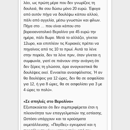
λέει, ως πρώτη μέρα που δεν γνωρίζεις τη
δουλειά, θα σου δώσω μόνο 20 ευρώ. Έφυγα
από αυτόν πήγα να δουλέψω κάπου αλλού,
πάλι από αγγελία, μέσω γνωστών και φίλων.
Πήγα στο … που είναι κάπου στο
βορειοανατολικό Βερολίνο για 45 ευρώ την
ημέρα, πάλι 8ωρο. Μετά το αλλάζει, γίνεται
12ωρο, και επιπλέον τις Κυριακές πρέπει να
πηγαίνεις από τις 10 το πρωί. Αυτά τα λένε
στην πορεία, δεν τα λένε πριν, όταν γίνεται η
συμφωνία, γιατί σε πιάνουν στην ανάγκη ότι
δεν ξέρεις τη γλώσσα, άρα αναγκαστικά θα
δουλέψεις εκεί. Εννοείται ανασφάλιστος. Ή αν
θα δουλέψεις για 12 ώρες, δεν θα σε ασφαλίσει
για 12, ή για 8 ώρες, θα σε ασφαλίσει για 3 με
4 ώρες το πολύ».
«Σε σπηλιές στο Βερολίνο»
Εξυπακούεται ότι δεν συμπεριφέρεται έτσι η
πλειονότητα των επαγγελματιών της εστίασης.
Ωστόσο υπάρχουν και τα κρούσματα
εκμετάλλευσης. «Παγίδες» εγκυμονεί και η