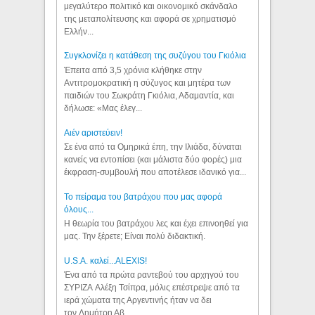
μεγαλύτερο πολιτικό και οικονομικό σκάνδαλο
της μεταπολίτευσης και αφορά σε χρηματισμό
Ελλήν...
Συγκλονίζει η κατάθεση της συζύγου του Γκιόλια
Έπειτα από 3,5 χρόνια κλήθηκε στην
Αντιτρομοκρατική η σύζυγος και μητέρα των
παιδιών του Σωκράτη Γκιόλια, Αδαμαντία, και
δήλωσε: «Μας έλεγ...
Aιέν αριστεύειν!
Σε ένα από τα Ομηρικά έπη, την Ιλιάδα, δύναται
κανείς να εντοπίσει (και μάλιστα δύο φορές) μια
έκφραση-συμβουλή που αποτέλεσε ιδανικό για...
Το πείραμα του βατράχου που μας αφορά
όλους...
Η θεωρία του βατράχου λες και έχει επινοηθεί για
μας. Την ξέρετε; Είναι πολύ διδακτική.
U.S.A. καλεί...ALEXIS!
Ένα από τα πρώτα ραντεβού του αρχηγού του
ΣΥΡΙΖΑ Αλέξη Τσίπρα, μόλις επέστρεψε από τα
ιερά χώματα της Αργεντινής ήταν να δει
τον Δημήτρη Αβ...