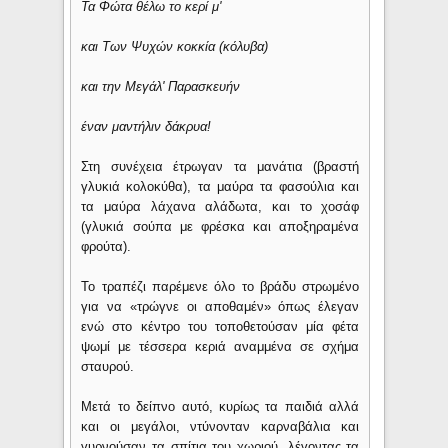
Τα Φώτα θέλω το κερί μ'
και Των Ψυχών κοκκία (κόλυβα)
και την Μεγάλ' Παρασκευήν
έναν μαντήλιν δάκρυα!
Στη συνέχεια έτρωγαν τα μανάτια (βραστή
γλυκιά κολοκύθα), τα μαύρα τα φασούλια και
τα μαύρα λάχανα αλάδωτα, και το χοσάφ
(γλυκιά σούπα με φρέσκα και αποξηραμένα
φρούτα).
Το τραπέζι παρέμενε όλο το βράδυ στρωμένο
για να «τρώγνε οι αποθαμέν» όπως έλεγαν
ενώ στο κέντρο του τοποθετούσαν μία φέτα
ψωμί με τέσσερα κεριά αναμμένα σε σχήμα
σταυρού.
Μετά το δείπνο αυτό, κυρίως τα παιδιά αλλά
και οι μεγάλοι, ντύνονταν καρναβάλια και
γυρνούσαν τα σπίτια του χωριού, λέγοντας τα