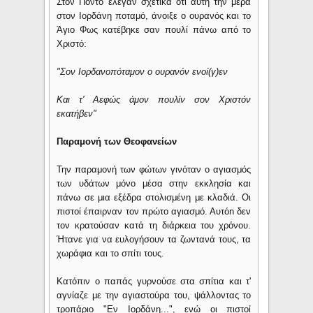
Στον Πόντο έλεγαν σχετικά ότι αυτή την μέρα
στον Ιορδάνη ποταμό, άνοιξε ο ουρανός και το
Άγιο Φως κατέβηκε σαν πουλί πάνω από το
Χριστό:
"Σον Ιορδανοπόταμον ο ουρανόν ενοί(γ)εν
Και τ' Αεφώς άμον πουλίν σον Χριστόν
εκατήβεν"
Παραμονή των Θεοφανείων
Την παραμονή των φώτων γινόταν ο αγιασμός
των υδάτων μόνο μέσα στην εκκλησία και
πάνω σε μια εξέδρα στολισμένη με κλαδιά. Οι
πιστοί έπαιρναν τον πρώτο αγιασμό. Αυτόn δεν
τον κρατούσαν κατά τη διάρκεια του χρόνου.
Ήτανε για να ευλογήσουν τα ζωντανά τους, τα
χωράφια και το σπίτι τους.
Κατόπιν ο παπάς γυρνούσε στα σπίτια και τ'
αγνίαζε με την αγιαστούρα του, ψάλλοντας το
τροπάριο "Εν Ιορδάνη...", ενώ οι πιστοί