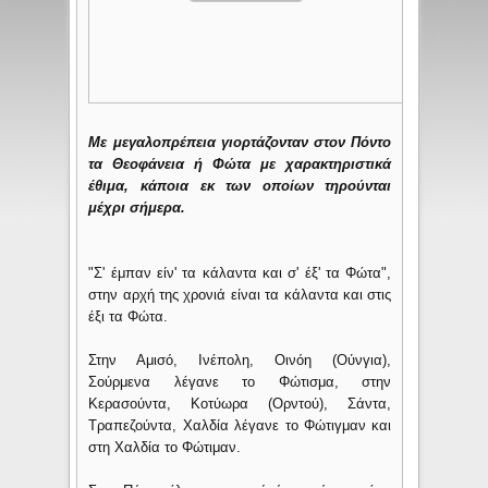
Με μεγαλοπρέπεια γιορτάζονταν στον Πόντο
τα Θεοφάνεια ή Φώτα με χαρακτηριστικά
έθιμα, κάποια εκ των οποίων τηρούνται
μέχρι σήμερα.
"Σ' έμπαν είν' τα κάλαντα και σ' έξ' τα Φώτα",
στην αρχή της χρονιά είναι τα κάλαντα και στις
έξι τα Φώτα.
Στην Αμισό, Ινέπολη, Οινόη (Ούνγια),
Σούρμενα λέγανε το Φώτισμα, στην
Κερασούντα, Κοτύωρα (Ορντού), Σάντα,
Τραπεζούντα, Χαλδία λέγανε το Φώτιγμαν και
στη Χαλδία το Φώτιμαν.