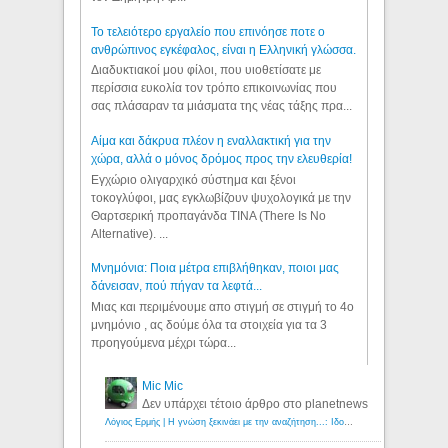
Το τελειότερο εργαλείο που επινόησε ποτε ο
ανθρώπινος εγκέφαλος, είναι η Ελληνική γλώσσα.
Διαδυκτιακοί μου φίλοι, που υιοθετίσατε με
περίσσια ευκολία τον τρόπο επικοινωνίας που
σας πλάσαραν τα μιάσματα της νέας τάξης πρα...
Αίμα και δάκρυα πλέον η εναλλακτική για την
χώρα, αλλά ο μόνος δρόμος προς την ελευθερία!
Εγχώριο ολιγαρχικό σύστημα και ξένοι
τοκογλύφοι, μας εγκλωβίζουν ψυχολογικά με την
Θαρτσερική προπαγάνδα TINA (There Is No
Alternative). ...
Μνημόνια: Ποια μέτρα επιβλήθηκαν, ποιοι μας
δάνεισαν, πού πήγαν τα λεφτά...
Μιας και περιμένουμε απο στιγμή σε στιγμή το 4ο
μνημόνιο , ας δούμε όλα τα στοιχεία για τα 3
προηγούμενα μέχρι τώρα...
Mic Mic
Δεν υπάρχει τέτοιο άρθρο στο planetnews
Λόγιος Ερμής | Η γνώση ξεκινάει με την αναζήτηση...: Ιδού οι 18 που χρωστούν 11 δις ευρώ!