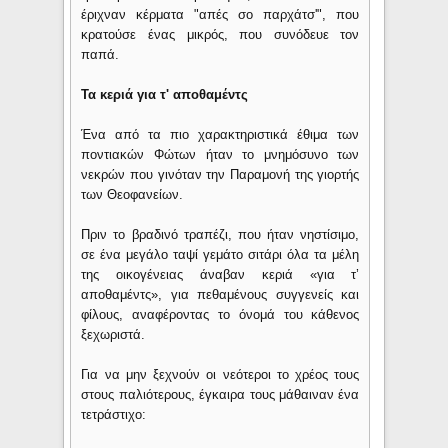
έριχναν κέρματα "απές σο παρχάτσ'", που
κρατούσε ένας μικρός, που συνόδευε τον
παπά.
Τα κεριά για τ' αποθαμέντς
Ένα από τα πιο χαρακτηριστικά έθιμα των
ποντιακών Φώτων ήταν το μνημόσυνο των
νεκρών που γινόταν την Παραμονή της γιορτής
των Θεοφανείων.
Πριν το βραδινό τραπέζι, που ήταν νηστίσιμο,
σε ένα μεγάλο ταψί γεμάτο σιτάρι όλα τα μέλη
της οικογένειας άναβαν κεριά «για τ’
αποθαμέντς», για πεθαμένους συγγενείς και
φίλους, αναφέροντας το όνομά του κάθενος
ξεχωριστά.
Για να μην ξεχνούν οι νεότεροι το χρέος τους
στους παλιότερους, έγκαιρα τους μάθαιναν ένα
τετράστιχο: