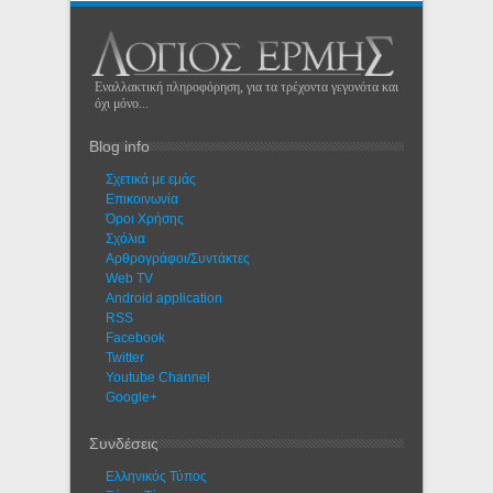
Εναλλακτική πληροφόρηση, για τα τρέχοντα γεγονότα και
όχι μόνο...
Blog info
Σχετικά με εμάς
Eπικοινωνία
Όροι Χρήσης
Σχόλια
Αρθρογράφοι/Συντάκτες
Web TV
Android application
RSS
Facebook
Twitter
Youtube Channel
Google+
Συνδέσεις
Ελληνικός Τύπος