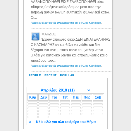
ΑΛΒΑΝΟΠΟΙΗΘΕΙ ΕΙΧΕ ΣΛΑΒΟΠΟΙΗΘΕΙ ούτε
πίθηκος θα έμενε καθαρόαιμος μετα απο την
εισβολή αυτών των μη ελληνικών φυλων εκεί κατω.
Οι...
Αμερικανοί ρατσιστές αναρωτιούνται αν ο Ηλίας Κασιδιάρης ανήκει στη λευκή φυλή... - Λόγιος Ερμής
ΜΑΚΔΟΣ
Έχουν απόλυτο δίκιο ΔΕΝ ΕΙΝΑΙ ΕΛΛΗΝΑΣ
Ο ΚΑΣΙΔΙΑΡΗΣ αν και θέλει να νιώθει και δεν
δέχομαι ενα πνευματικό τέκνο του χιτλερ να να
μιλάει για κατοχικό δανειο και αποζημιώσεις και ο
πρόεδρος του...
Αμερικανοί ρατσιστές αναρωτιούνται αν ο Ηλίας Κασιδιάρης ανήκει στη λευκή φυλή... - Λόγιος Ερμής
PEOPLE
RECENT
POPULAR
Κυρ
Δευ
Τρι
Τετ
Πεμ
Παρ
Σαβ
◄
Κλίκ εδώ για όλα τα άρθρα του Μήνα