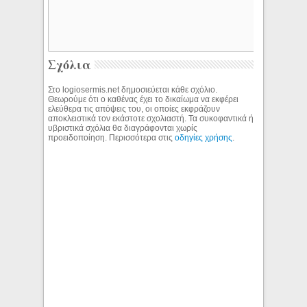
Σχόλια
Στο logiosermis.net δημοσιεύεται κάθε σχόλιο.
Θεωρούμε ότι ο καθένας έχει το δικαίωμα να εκφέρει
ελεύθερα τις απόψεις του, οι οποίες εκφράζουν
αποκλειστικά τον εκάστοτε σχολιαστή. Τα συκοφαντικά ή
υβριστικά σχόλια θα διαγράφονται χωρίς
προειδοποίηση. Περισσότερα στις
οδηγίες χρήσης
.