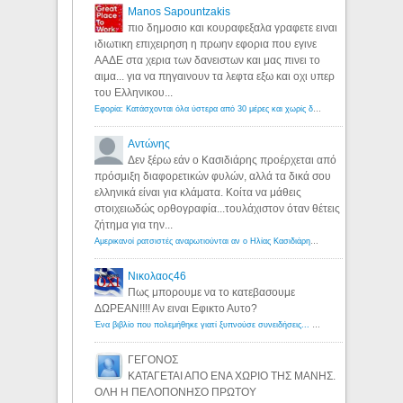
Manos Sapountzakis
πιο δημοσιο και κουραφεξαλα γραφετε ειναι
ιδιωτικη επιχειρηση η πρωην εφορια που εγινε
ΑΑΔΕ στα χερια των δανειστων και μας πινει το
αιμα... για να πηγαινουν τα λεφτα εξω και οχι υπερ
του Ελληνικου...
Εφορία: Κατάσχονται όλα ύστερα από 30 μέρες και χωρίς δικαστικές αποφάσεις - Λόγιος Ερμής
Αντώνης
Δεν ξέρω εάν ο Κασιδιάρης προέρχεται από
πρόσμιξη διαφορετικών φυλών, αλλά τα δικά σου
ελληνικά είναι για κλάματα. Κοίτα να μάθεις
στοιχειωδώς ορθογραφία...τουλάχιστον όταν θέτεις
ζήτημα για την...
Αμερικανοί ρατσιστές αναρωτιούνται αν ο Ηλίας Κασιδιάρης ανήκει στη λευκή φυλή... - Λόγιος Ερμής
Νικολαος46
Πως μπορουμε να το κατεβασουμε
ΔΩΡΕΑΝ!!!! Αν ειναι Εφικτο Αυτο?
Ένα βιβλίο που πολεμήθηκε γιατί ξυπνούσε συνειδήσεις... - Λόγιος Ερμής | Η γνώση ξεκινάει με την αναζήτηση...
ΓΕΓΟΝΟΣ
ΚΑΤΑΓΕΤΑΙ ΑΠΟ ΕΝΑ ΧΩΡΙΟ ΤΗΣ ΜΑΝΗΣ.
ΟΛΗ Η ΠΕΛΟΠΟΝΗΣΟ ΠΡΩΤΟΥ