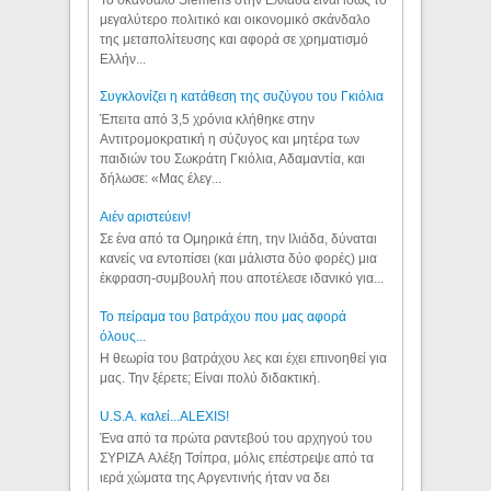
μεγαλύτερο πολιτικό και οικονομικό σκάνδαλο
της μεταπολίτευσης και αφορά σε χρηματισμό
Ελλήν...
Συγκλονίζει η κατάθεση της συζύγου του Γκιόλια
Έπειτα από 3,5 χρόνια κλήθηκε στην
Αντιτρομοκρατική η σύζυγος και μητέρα των
παιδιών του Σωκράτη Γκιόλια, Αδαμαντία, και
δήλωσε: «Μας έλεγ...
Aιέν αριστεύειν!
Σε ένα από τα Ομηρικά έπη, την Ιλιάδα, δύναται
κανείς να εντοπίσει (και μάλιστα δύο φορές) μια
έκφραση-συμβουλή που αποτέλεσε ιδανικό για...
Το πείραμα του βατράχου που μας αφορά
όλους...
Η θεωρία του βατράχου λες και έχει επινοηθεί για
μας. Την ξέρετε; Είναι πολύ διδακτική.
U.S.A. καλεί...ALEXIS!
Ένα από τα πρώτα ραντεβού του αρχηγού του
ΣΥΡΙΖΑ Αλέξη Τσίπρα, μόλις επέστρεψε από τα
ιερά χώματα της Αργεντινής ήταν να δει