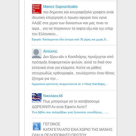
Manos Sapountzakis
πιο δημοσιο και κουραφεξαλα γραφετε ειναι
ιδιωτικη επιχειρηση η πρωην εφορια που εγινε
ΑΑΔΕ στα χερια των δανειστων και μας πινει το
αιμα... για να πηγαινουν τα λεφτα εξω και οχι υπερ
του Ελληνικου...
Εφορία: Κατάσχονται όλα ύστερα από 30 μέρες και χωρίς δικαστικές αποφάσεις - Λόγιος Ερμής
Αντώνης
Δεν ξέρω εάν ο Κασιδιάρης προέρχεται από
πρόσμιξη διαφορετικών φυλών, αλλά τα δικά σου
ελληνικά είναι για κλάματα. Κοίτα να μάθεις
στοιχειωδώς ορθογραφία...τουλάχιστον όταν θέτεις
ζήτημα για την...
Αμερικανοί ρατσιστές αναρωτιούνται αν ο Ηλίας Κασιδιάρης ανήκει στη λευκή φυλή... - Λόγιος Ερμής
Νικολαος46
Πως μπορουμε να το κατεβασουμε
ΔΩΡΕΑΝ!!!! Αν ειναι Εφικτο Αυτο?
Ένα βιβλίο που πολεμήθηκε γιατί ξυπνούσε συνειδήσεις... - Λόγιος Ερμής | Η γνώση ξεκινάει με την αναζήτηση...
ΓΕΓΟΝΟΣ
ΚΑΤΑΓΕΤΑΙ ΑΠΟ ΕΝΑ ΧΩΡΙΟ ΤΗΣ ΜΑΝΗΣ.
ΟΛΗ Η ΠΕΛΟΠΟΝΗΣΟ ΠΡΩΤΟΥ