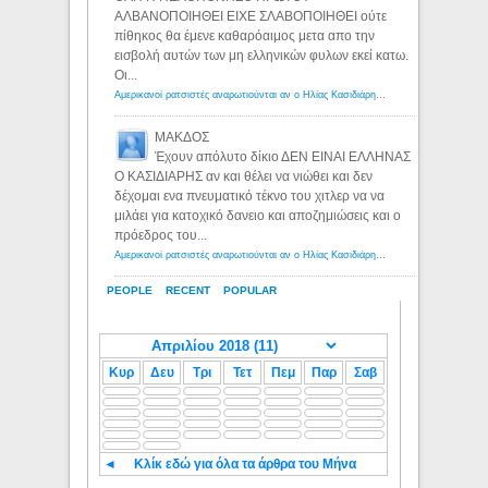
ΑΛΒΑΝΟΠΟΙΗΘΕΙ ΕΙΧΕ ΣΛΑΒΟΠΟΙΗΘΕΙ ούτε
πίθηκος θα έμενε καθαρόαιμος μετα απο την
εισβολή αυτών των μη ελληνικών φυλων εκεί κατω.
Οι...
Αμερικανοί ρατσιστές αναρωτιούνται αν ο Ηλίας Κασιδιάρης ανήκει στη λευκή φυλή... - Λόγιος Ερμής
ΜΑΚΔΟΣ
Έχουν απόλυτο δίκιο ΔΕΝ ΕΙΝΑΙ ΕΛΛΗΝΑΣ
Ο ΚΑΣΙΔΙΑΡΗΣ αν και θέλει να νιώθει και δεν
δέχομαι ενα πνευματικό τέκνο του χιτλερ να να
μιλάει για κατοχικό δανειο και αποζημιώσεις και ο
πρόεδρος του...
Αμερικανοί ρατσιστές αναρωτιούνται αν ο Ηλίας Κασιδιάρης ανήκει στη λευκή φυλή... - Λόγιος Ερμής
PEOPLE
RECENT
POPULAR
Κυρ
Δευ
Τρι
Τετ
Πεμ
Παρ
Σαβ
◄
Κλίκ εδώ για όλα τα άρθρα του Μήνα