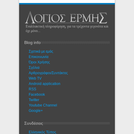
Εναλλακτική πληροφόρηση, για τα τρέχοντα γεγονότα και
όχι μόνο...
Blog info
Σχετικά με εμάς
Eπικοινωνία
Όροι Χρήσης
Σχόλια
Αρθρογράφοι/Συντάκτες
Web TV
Android application
RSS
Facebook
Twitter
Youtube Channel
Google+
Συνδέσεις
Ελληνικός Τύπος