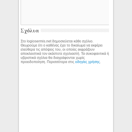
Σχόλια
Στο logiosermis.net δημοσιεύεται κάθε σχόλιο.
Θεωρούμε ότι ο καθένας έχει το δικαίωμα να εκφέρει
ελεύθερα τις απόψεις του, οι οποίες εκφράζουν
αποκλειστικά τον εκάστοτε σχολιαστή. Τα συκοφαντικά ή
υβριστικά σχόλια θα διαγράφονται χωρίς
προειδοποίηση. Περισσότερα στις
οδηγίες χρήσης
.