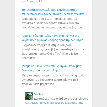
τον Δημήτρη Αβ...
Το τελειότερο εργαλείο που επινόησε ποτε ο
ανθρώπινος εγκέφαλος, είναι η Ελληνική γλώσσα.
Διαδυκτιακοί μου φίλοι, που υιοθετίσατε με
περίσσια ευκολία τον τρόπο επικοινωνίας που
σας πλάσαραν τα μιάσματα της νέας τάξης πρα...
Αίμα και δάκρυα πλέον η εναλλακτική για την
χώρα, αλλά ο μόνος δρόμος προς την ελευθερία!
Εγχώριο ολιγαρχικό σύστημα και ξένοι
τοκογλύφοι, μας εγκλωβίζουν ψυχολογικά με την
Θαρτσερική προπαγάνδα TINA (There Is No
Alternative). ...
Μνημόνια: Ποια μέτρα επιβλήθηκαν, ποιοι μας
δάνεισαν, πού πήγαν τα λεφτά...
Μιας και περιμένουμε απο στιγμή σε στιγμή το 4ο
μνημόνιο , ας δούμε όλα τα στοιχεία για τα 3
προηγούμενα μέχρι τώρα...
Mic Mic
Δεν υπάρχει τέτοιο άρθρο στο planetnews
Λόγιος Ερμής | Η γνώση ξεκινάει με την αναζήτηση...: Ιδού οι 18 που χρωστούν 11 δις ευρώ!