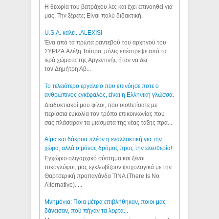
Η θεωρία του βατράχου λες και έχει επινοηθεί για
μας. Την ξέρετε; Είναι πολύ διδακτική.
U.S.A. καλεί...ALEXIS!
Ένα από τα πρώτα ραντεβού του αρχηγού του
ΣΥΡΙΖΑ Αλέξη Τσίπρα, μόλις επέστρεψε από τα
ιερά χώματα της Αργεντινής ήταν να δει
τον Δημήτρη Αβ...
Το τελειότερο εργαλείο που επινόησε ποτε ο
ανθρώπινος εγκέφαλος, είναι η Ελληνική γλώσσα.
Διαδυκτιακοί μου φίλοι, που υιοθετίσατε με
περίσσια ευκολία τον τρόπο επικοινωνίας που
σας πλάσαραν τα μιάσματα της νέας τάξης πρα...
Αίμα και δάκρυα πλέον η εναλλακτική για την
χώρα, αλλά ο μόνος δρόμος προς την ελευθερία!
Εγχώριο ολιγαρχικό σύστημα και ξένοι
τοκογλύφοι, μας εγκλωβίζουν ψυχολογικά με την
Θαρτσερική προπαγάνδα TINA (There Is No
Alternative). ...
Μνημόνια: Ποια μέτρα επιβλήθηκαν, ποιοι μας
δάνεισαν, πού πήγαν τα λεφτά...