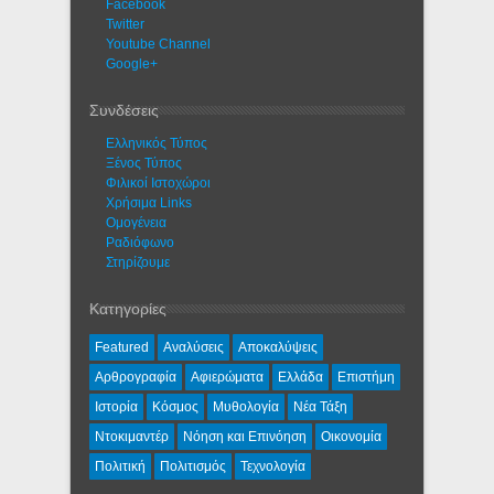
Facebook
Twitter
Youtube Channel
Google+
Συνδέσεις
Ελληνικός Τύπος
Ξένος Τύπος
Φιλικοί Ιστοχώροι
Χρήσιμα Links
Ομογένεια
Ραδιόφωνο
Στηρίζουμε
Κατηγορίες
Featured
Αναλύσεις
Αποκαλύψεις
Αρθρογραφία
Αφιερώματα
Ελλάδα
Επιστήμη
Ιστορία
Κόσμος
Μυθολογία
Νέα Τάξη
Ντοκιμαντέρ
Νόηση και Επινόηση
Οικονομία
Πολιτική
Πολιτισμός
Τεχνολογία