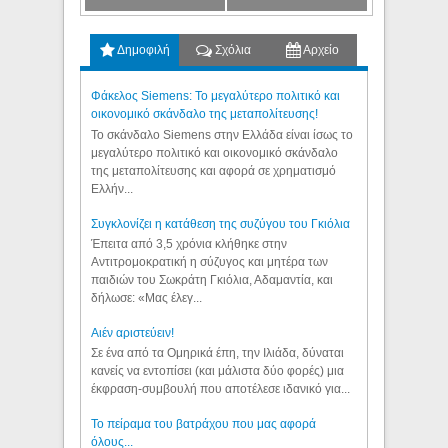
Δημοφιλή
Σχόλια
Αρχείο
Φάκελος Siemens: Το μεγαλύτερο πολιτικό και
οικονομικό σκάνδαλο της μεταπολίτευσης!
Το σκάνδαλο Siemens στην Ελλάδα είναι ίσως το
μεγαλύτερο πολιτικό και οικονομικό σκάνδαλο
της μεταπολίτευσης και αφορά σε χρηματισμό
Ελλήν...
Συγκλονίζει η κατάθεση της συζύγου του Γκιόλια
Έπειτα από 3,5 χρόνια κλήθηκε στην
Αντιτρομοκρατική η σύζυγος και μητέρα των
παιδιών του Σωκράτη Γκιόλια, Αδαμαντία, και
δήλωσε: «Μας έλεγ...
Aιέν αριστεύειν!
Σε ένα από τα Ομηρικά έπη, την Ιλιάδα, δύναται
κανείς να εντοπίσει (και μάλιστα δύο φορές) μια
έκφραση-συμβουλή που αποτέλεσε ιδανικό για...
Το πείραμα του βατράχου που μας αφορά
όλους...