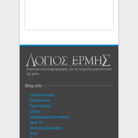
Εναλλακτική πληροφόρηση, για τα τρέχοντα γεγονότα και
όχι μόνο...
Blog info
Σχετικά με εμάς
Eπικοινωνία
Όροι Χρήσης
Σχόλια
Αρθρογράφοι/Συντάκτες
Web TV
Android application
RSS