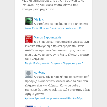
Μιας και περιμένουμε απο στιγμή σε στιγμή το 4ο
μνημόνιο , ας δούμε όλα τα στοιχεία για τα 3
προηγούμενα μέχρι τώρα...
Mic Mic
Δεν υπάρχει τέτοιο άρθρο στο planetnews
Λόγιος Ερμής | Η γνώση ξεκινάει με την αναζήτηση...: Ιδού οι 18 που χρωστούν 11 δις ευρώ!
Manos Sapountzakis
πιο δημοσιο και κουραφεξαλα γραφετε ειναι
ιδιωτικη επιχειρηση η πρωην εφορια που εγινε
ΑΑΔΕ στα χερια των δανειστων και μας πινει το
αιμα... για να πηγαινουν τα λεφτα εξω και οχι υπερ
του Ελληνικου...
Εφορία: Κατάσχονται όλα ύστερα από 30 μέρες και χωρίς δικαστικές αποφάσεις - Λόγιος Ερμής
Αντώνης
Δεν ξέρω εάν ο Κασιδιάρης προέρχεται από
πρόσμιξη διαφορετικών φυλών, αλλά τα δικά σου
ελληνικά είναι για κλάματα. Κοίτα να μάθεις
στοιχειωδώς ορθογραφία...τουλάχιστον όταν θέτεις
ζήτημα για την...
Αμερικανοί ρατσιστές αναρωτιούνται αν ο Ηλίας Κασιδιάρης ανήκει στη λευκή φυλή... - Λόγιος Ερμής