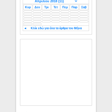
Κυρ
Δευ
Τρι
Τετ
Πεμ
Παρ
Σαβ
◄
Κλίκ εδώ για όλα τα άρθρα του Μήνα