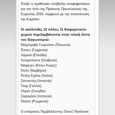
Έληξε η προθεσμία υποβολής υποψηφιοτήτων
για τον τίτλο της Πράσινης Πρωτεύουσας της
Ευρώπης 2016, σύμφωνα με την ανακοίνωση
της Κομισιόν.
Οι ακόλουθες 12 πόλεις 11 διαφορετικών
χωρών περιλαμβάνονται στην τελική λίστα
του διαγωνισμού:
Ντάμπροβα Γκορνίτσα (Πολωνία)
Έσσεν (Γερμανία)
Λάρισα (Ελλάδα)
Λιουμπλιάνα (Σλοβενία)
Ναϊμέχεν (Κάτω Χώρες)
Όσλο (Νορβηγία)
Ρέτζιο Εμίλια (Ιταλία)
Σανταντέρ (Ισπανία)
Τουρ (Γαλλία)
Ούμεο (Σουηδία)
Σαραγόσα (Ισπανία)
Πιτέστι (Ρουμανία)
Ο επίτροπος Περιβάλλοντος Γιάνεζ Ποτότσνικ