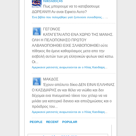
Νικολαος46
Πως μπορουμε να το κατεβασουμε
ΔΩΡΕΑΝ!!!! Αν ειναι Εφικτο Αυτο?
Ένα βιβλίο που πολεμήθηκε γιατί ξυπνούσε συνειδήσεις... - Λόγιος Ερμής | Η γνώση ξεκινάει με την αναζήτηση...
ΓΕΓΟΝΟΣ
ΚΑΤΑΓΕΤΑΙ ΑΠΟ ΕΝΑ ΧΩΡΙΟ ΤΗΣ ΜΑΝΗΣ.
ΟΛΗ Η ΠΕΛΟΠΟΝΗΣΟ ΠΡΩΤΟΥ
ΑΛΒΑΝΟΠΟΙΗΘΕΙ ΕΙΧΕ ΣΛΑΒΟΠΟΙΗΘΕΙ ούτε
πίθηκος θα έμενε καθαρόαιμος μετα απο την
εισβολή αυτών των μη ελληνικών φυλων εκεί κατω.
Οι...
Αμερικανοί ρατσιστές αναρωτιούνται αν ο Ηλίας Κασιδιάρης ανήκει στη λευκή φυλή... - Λόγιος Ερμής
ΜΑΚΔΟΣ
Έχουν απόλυτο δίκιο ΔΕΝ ΕΙΝΑΙ ΕΛΛΗΝΑΣ
Ο ΚΑΣΙΔΙΑΡΗΣ αν και θέλει να νιώθει και δεν
δέχομαι ενα πνευματικό τέκνο του χιτλερ να να
μιλάει για κατοχικό δανειο και αποζημιώσεις και ο
πρόεδρος του...
Αμερικανοί ρατσιστές αναρωτιούνται αν ο Ηλίας Κασιδιάρης ανήκει στη λευκή φυλή... - Λόγιος Ερμής
PEOPLE
RECENT
POPULAR