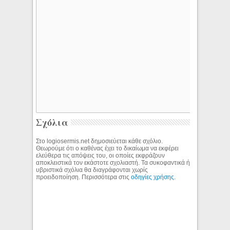
Σχόλια
Στο logiosermis.net δημοσιεύεται κάθε σχόλιο.
Θεωρούμε ότι ο καθένας έχει το δικαίωμα να εκφέρει
ελεύθερα τις απόψεις του, οι οποίες εκφράζουν
αποκλειστικά τον εκάστοτε σχολιαστή. Τα συκοφαντικά ή
υβριστικά σχόλια θα διαγράφονται χωρίς
προειδοποίηση. Περισσότερα στις
οδηγίες χρήσης
.