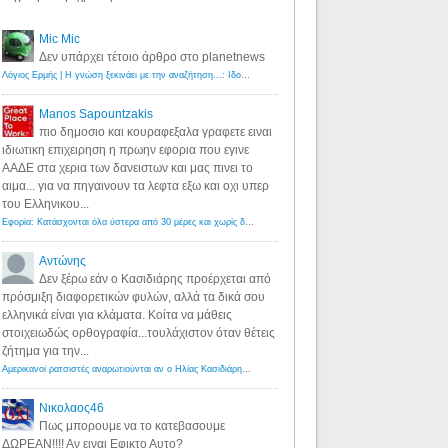
Mic Mic
Δεν υπάρχει τέτοιο άρθρο στο planetnews
Λόγιος Ερμής | Η γνώση ξεκινάει με την αναζήτηση...: Ιδού οι 18 που χρωστούν 11 δις ευρώ!
·
6 years ago
Manos Sapountzakis
πιο δημοσιο και κουραφεξαλα γραφετε ειναι
ιδιωτικη επιχειρηση η πρωην εφορια που εγινε
ΑΑΔΕ στα χερια των δανειστων και μας πινει το
αιμα... για να πηγαινουν τα λεφτα εξω και οχι υπερ
του Ελληνικου...
Εφορία: Κατάσχονται όλα ύστερα από 30 μέρες και χωρίς δικαστικές αποφάσεις - Λόγιος Ερμής
·
6 years ag
Αντώνης
Δεν ξέρω εάν ο Κασιδιάρης προέρχεται από
πρόσμιξη διαφορετικών φυλών, αλλά τα δικά σου
ελληνικά είναι για κλάματα. Κοίτα να μάθεις
στοιχειωδώς ορθογραφία...τουλάχιστον όταν θέτεις
ζήτημα για την...
Αμερικανοί ρατσιστές αναρωτιούνται αν ο Ηλίας Κασιδιάρης ανήκει στη λευκή φυλή... - Λόγιος Ερμής
·
7 yea
Νικολαος46
Πως μπορουμε να το κατεβασουμε
ΔΩΡΕΑΝ!!!! Αν ειναι Εφικτο Αυτο?