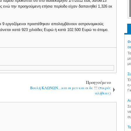
 ταμείο προκύπτει ότι στο δωδεκάμηνο 1/7/2012 έως 30/06/13
 ενώ την προηγούμενη ετήσια περίοδο είχαν δαπανηθεί 1,326 εκ
ι οι 9 εργαζόμενοι προστέθηκαν απολαμβάνουν αστρονομικούς
υξάνεται κατά 923 χιλιάδες Ευρώ ή κατά 102.500 Ευρώ το άτομο.
Φά
οι
Το
με
με
Συ
Έπ
Προηγούμενο
η 
Βουλή ΚΛΩΝΩΝ…και οι μεν και οι δε !!! (πικρές
Γκ
αλήθειες)
Aι
Σε
να
συ
Το