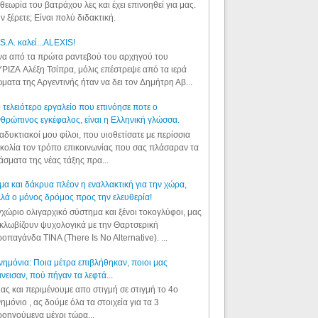
θεωρία του βατράχου λες και έχει επινοηθεί για μας.
ν ξέρετε; Είναι πολύ διδακτική.
S.A. καλεί...ALEXIS!
α από τα πρώτα ραντεβού του αρχηγού του
ΡΙΖΑ Αλέξη Τσίπρα, μόλις επέστρεψε από τα ιερά
ματα της Αργεντινής ήταν να δει τον Δημήτρη Αβ...
 τελειότερο εργαλείο που επινόησε ποτε ο
θρώπινος εγκέφαλος, είναι η Ελληνική γλώσσα.
αδυκτιακοί μου φίλοι, που υιοθετίσατε με περίσσια
κολία τον τρόπο επικοινωνίας που σας πλάσαραν τα
άσματα της νέας τάξης πρα...
μα και δάκρυα πλέον η εναλλακτική για την χώρα,
λά ο μόνος δρόμος προς την ελευθερία!
χώριο ολιγαρχικό σύστημα και ξένοι τοκογλύφοι, μας
κλωβίζουν ψυχολογικά με την Θαρτσερική
οπαγάνδα TINA (There Is No Alternative). ...
ημόνια: Ποια μέτρα επιβλήθηκαν, ποιοι μας
νεισαν, πού πήγαν τα λεφτά...
ας και περιμένουμε απο στιγμή σε στιγμή το 4ο
ημόνιο , ας δούμε όλα τα στοιχεία για τα 3
οηγούμενα μέχρι τώρα...