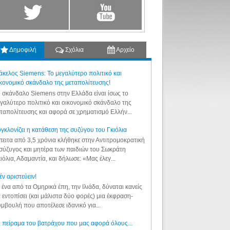
Δημοφιλή
Σχόλια
Αρχείο
κελος Siemens: Το μεγαλύτερο πολιτικό και
κονομικό σκάνδαλο της μεταπολίτευσης!
 σκάνδαλο Siemens στην Ελλάδα είναι ίσως το
γαλύτερο πολιτικό και οικονομικό σκάνδαλο της
ταπολίτευσης και αφορά σε χρηματισμό Ελλήν...
γκλονίζει η κατάθεση της συζύγου του Γκιόλια
ειτα από 3,5 χρόνια κλήθηκε στην Αντιτρομοκρατική
σύζυγος και μητέρα των παιδιών του Σωκράτη
ιόλια, Αδαμαντία, και δήλωσε: «Μας έλεγ...
έν αριστεύειν!
 ένα από τα Ομηρικά έπη, την Ιλιάδα, δύναται κανείς
 εντοπίσει (και μάλιστα δύο φορές) μια έκφραση-
μβουλή που αποτέλεσε ιδανικό για...
 πείραμα του βατράχου που μας αφορά όλους...