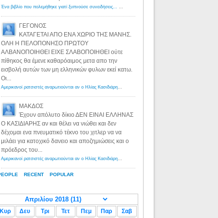
Ένα βιβλίο που πολεμήθηκε γιατί ξυπνούσε συνειδήσεις... - Λόγιος Ερμής | Η γνώση ξεκινάει με την αναζήτηση...
ΓΕΓΟΝΟΣ
ΚΑΤΑΓΕΤΑΙ ΑΠΟ ΕΝΑ ΧΩΡΙΟ ΤΗΣ ΜΑΝΗΣ.
ΟΛΗ Η ΠΕΛΟΠΟΝΗΣΟ ΠΡΩΤΟΥ
ΑΛΒΑΝΟΠΟΙΗΘΕΙ ΕΙΧΕ ΣΛΑΒΟΠΟΙΗΘΕΙ ούτε
πίθηκος θα έμενε καθαρόαιμος μετα απο την
εισβολή αυτών των μη ελληνικών φυλων εκεί κατω.
Οι...
Αμερικανοί ρατσιστές αναρωτιούνται αν ο Ηλίας Κασιδιάρης ανήκει στη λευκή φυλή... - Λόγιος Ερμής
·
8 yea
ΜΑΚΔΟΣ
Έχουν απόλυτο δίκιο ΔΕΝ ΕΙΝΑΙ ΕΛΛΗΝΑΣ
Ο ΚΑΣΙΔΙΑΡΗΣ αν και θέλει να νιώθει και δεν
δέχομαι ενα πνευματικό τέκνο του χιτλερ να να
μιλάει για κατοχικό δανειο και αποζημιώσεις και ο
πρόεδρος του...
Αμερικανοί ρατσιστές αναρωτιούνται αν ο Ηλίας Κασιδιάρης ανήκει στη λευκή φυλή... - Λόγιος Ερμής
·
8 yea
PEOPLE
RECENT
POPULAR
Κυρ
Δευ
Τρι
Τετ
Πεμ
Παρ
Σαβ