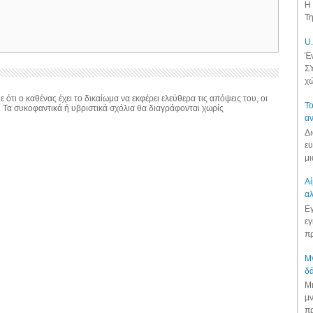
Η 
Τη
U.
Έν
ΣΥ
χώ
 ότι ο καθένας έχει το δικαίωμα να εκφέρει ελεύθερα τις απόψεις του, οι
Το
. Τα συκοφαντικά ή υβριστικά σχόλια θα διαγράφονται χωρίς
αν
Δι
ευ
μι
Αί
αλ
Εγ
εγ
πρ
Μν
δά
Μι
μν
πρ