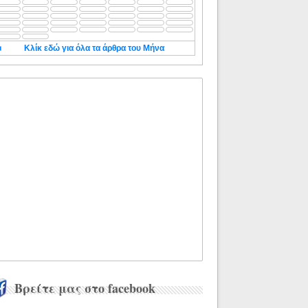
◄
Κλίκ εδώ για όλα τα άρθρα του Μήνα
Βρείτε μας στο facebook