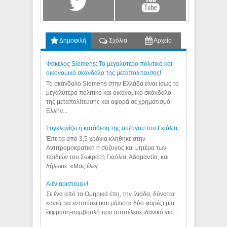
Δημοφιλή
Σχόλια
Αρχείο
Φάκελος Siemens: Το μεγαλύτερο πολιτικό και
οικονομικό σκάνδαλο της μεταπολίτευσης!
Το σκάνδαλο Siemens στην Ελλάδα είναι ίσως το
μεγαλύτερο πολιτικό και οικονομικό σκάνδαλο
της μεταπολίτευσης και αφορά σε χρηματισμό
Ελλήν...
Συγκλονίζει η κατάθεση της συζύγου του Γκιόλια
Έπειτα από 3,5 χρόνια κλήθηκε στην
Αντιτρομοκρατική η σύζυγος και μητέρα των
παιδιών του Σωκράτη Γκιόλια, Αδαμαντία, και
δήλωσε: «Μας έλεγ...
Aιέν αριστεύειν!
Σε ένα από τα Ομηρικά έπη, την Ιλιάδα, δύναται
κανείς να εντοπίσει (και μάλιστα δύο φορές) μια
έκφραση-συμβουλή που αποτέλεσε ιδανικό για...