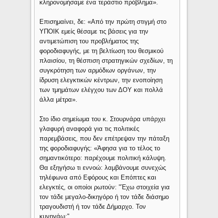
κληρονομήσαμε ένα τεράστιο πρόβλημα».
Επισημαίνει, δε: «Από την πρώτη στιγμή στο
ΥΠΟΙΚ εμείς θέσαμε τις βάσεις για την
αντιμετώπιση του προβλήματος της
φοροδιαφυγής, με τη βελτίωση του θεσμικού
πλαισίου, τη θέσπιση στρατηγικών σχεδίων, τη
συγκρότηση των αρμόδιων οργάνων, την
ίδρυση ελεγκτικών κέντρων, την ενοποίηση
των τμημάτων ελέγχου των ΔΟΥ και πολλά
άλλα μέτρα».
Στο ίδιο σημείωμα του κ. Στουρνάρα υπάρχει
γλαφυρή αναφορά για τις πολιτικές
παρεμβάσεις, που δεν επέτρεψαν την πάταξη
της φοροδιαφυγής: «Άφησα για το τέλος το
σημαντικότερο: παρέχουμε πολιτική κάλυψη.
Θα εξηγήσω τι εννοώ: λαμβάνουμε συνεχώς
τηλέφωνα από Εφόρους και Επόπτες και
ελεγκτές, οι οποίοι ρωτούν: "Έχω στοιχεία για
τον τάδε μεγαλο-δικηγόρο ή τον τάδε διάσημο
τραγουδιστή ή τον τάδε Δήμαρχο. Τον
κυνηγάω;"