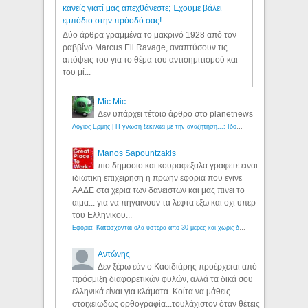
κανείς γιατί μας απεχθάνεστε; Έχουμε βάλει
εμπόδιο στην πρόοδό σας!
Δύο άρθρα γραμμένα το μακρινό 1928 από τον
ραββίνο Marcus Eli Ravage, αναπτύσουν τις
απόψεις του για το θέμα του αντισημιτισμού και
του μί...
Mic Mic
Δεν υπάρχει τέτοιο άρθρο στο planetnews
Λόγιος Ερμής | Η γνώση ξεκινάει με την αναζήτηση...: Ιδού οι 18 που χρωστούν 11 δις ευρώ!
Manos Sapountzakis
πιο δημοσιο και κουραφεξαλα γραφετε ειναι
ιδιωτικη επιχειρηση η πρωην εφορια που εγινε
ΑΑΔΕ στα χερια των δανειστων και μας πινει το
αιμα... για να πηγαινουν τα λεφτα εξω και οχι υπερ
του Ελληνικου...
Εφορία: Κατάσχονται όλα ύστερα από 30 μέρες και χωρίς δικαστικές αποφάσεις - Λόγιος Ερμής
Αντώνης
Δεν ξέρω εάν ο Κασιδιάρης προέρχεται από
πρόσμιξη διαφορετικών φυλών, αλλά τα δικά σου
ελληνικά είναι για κλάματα. Κοίτα να μάθεις
στοιχειωδώς ορθογραφία...τουλάχιστον όταν θέτεις