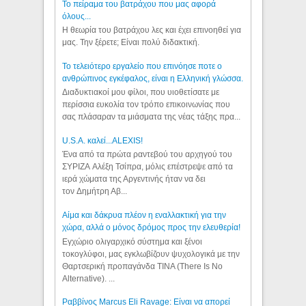
Το πείραμα του βατράχου που μας αφορά
όλους...
Η θεωρία του βατράχου λες και έχει επινοηθεί για
μας. Την ξέρετε; Είναι πολύ διδακτική.
Το τελειότερο εργαλείο που επινόησε ποτε ο
ανθρώπινος εγκέφαλος, είναι η Ελληνική γλώσσα.
Διαδυκτιακοί μου φίλοι, που υιοθετίσατε με
περίσσια ευκολία τον τρόπο επικοινωνίας που
σας πλάσαραν τα μιάσματα της νέας τάξης πρα...
U.S.A. καλεί...ALEXIS!
Ένα από τα πρώτα ραντεβού του αρχηγού του
ΣΥΡΙΖΑ Αλέξη Τσίπρα, μόλις επέστρεψε από τα
ιερά χώματα της Αργεντινής ήταν να δει
τον Δημήτρη Αβ...
Αίμα και δάκρυα πλέον η εναλλακτική για την
χώρα, αλλά ο μόνος δρόμος προς την ελευθερία!
Εγχώριο ολιγαρχικό σύστημα και ξένοι
τοκογλύφοι, μας εγκλωβίζουν ψυχολογικά με την
Θαρτσερική προπαγάνδα TINA (There Is No
Alternative). ...
Ραββίνος Marcus Eli Ravage: Είναι να απορεί