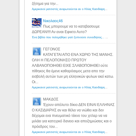
ζήτημα για την...
Αμερικανοί ρατσιστές αναρωτιούνται αν ο Ηλίας Κασιδιάρης ανήκει στη λευκή φυλή... - Λόγιος Ερμής
Νικολαος46
Πως μπορουμε να το κατεβασουμε
ΔΩΡΕΑΝ!!!! Αν ειναι Εφικτο Αυτο?
Ένα βιβλίο που πολεμήθηκε γιατί ξυπνούσε συνειδήσεις... - Λόγιος Ερμής | Η γνώση ξεκινάει με την αναζήτηση...
ΓΕΓΟΝΟΣ
ΚΑΤΑΓΕΤΑΙ ΑΠΟ ΕΝΑ ΧΩΡΙΟ ΤΗΣ ΜΑΝΗΣ.
ΟΛΗ Η ΠΕΛΟΠΟΝΗΣΟ ΠΡΩΤΟΥ
ΑΛΒΑΝΟΠΟΙΗΘΕΙ ΕΙΧΕ ΣΛΑΒΟΠΟΙΗΘΕΙ ούτε
πίθηκος θα έμενε καθαρόαιμος μετα απο την
εισβολή αυτών των μη ελληνικών φυλων εκεί κατω.
Οι...
Αμερικανοί ρατσιστές αναρωτιούνται αν ο Ηλίας Κασιδιάρης ανήκει στη λευκή φυλή... - Λόγιος Ερμής
ΜΑΚΔΟΣ
Έχουν απόλυτο δίκιο ΔΕΝ ΕΙΝΑΙ ΕΛΛΗΝΑΣ
Ο ΚΑΣΙΔΙΑΡΗΣ αν και θέλει να νιώθει και δεν
δέχομαι ενα πνευματικό τέκνο του χιτλερ να να
μιλάει για κατοχικό δανειο και αποζημιώσεις και ο
πρόεδρος του...
Αμερικανοί ρατσιστές αναρωτιούνται αν ο Ηλίας Κασιδιάρης ανήκει στη λευκή φυλή... - Λόγιος Ερμής