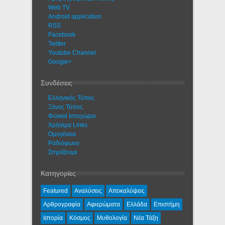
Web TV
Android application
RSS
Facebook
Twitter
Youtube Channel
Google+
Συνδέσεις
Ελληνικός Τύπος
Ξένος Τύπος
Φιλικοί Ιστοχώροι
Χρήσιμα Links
Ομογένεια
Ραδιόφωνο
Στηρίζουμε
Κατηγορίες
Featured
Αναλύσεις
Αποκαλύψεις
Αρθρογραφία
Αφιερώματα
Ελλάδα
Επιστήμη
Ιστορία
Κόσμος
Μυθολογία
Νέα Τάξη