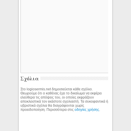
Σχόλια
Στο logiosermis.net δημοσιεύεται κάθε σχόλιο.
Θεωρούμε ότι ο καθένας έχει το δικαίωμα να εκφέρει
ελεύθερα τις απόψεις του, οι οποίες εκφράζουν
αποκλειστικά τον εκάστοτε σχολιαστή. Τα συκοφαντικά ή
υβριστικά σχόλια θα διαγράφονται χωρίς
προειδοποίηση. Περισσότερα στις
οδηγίες χρήσης
.