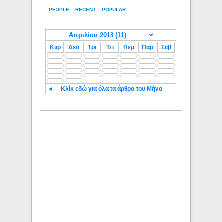
PEOPLE
RECENT
POPULAR
Κυρ
Δευ
Τρι
Τετ
Πεμ
Παρ
Σαβ
◄
Κλίκ εδώ για όλα τα άρθρα του Μήνα