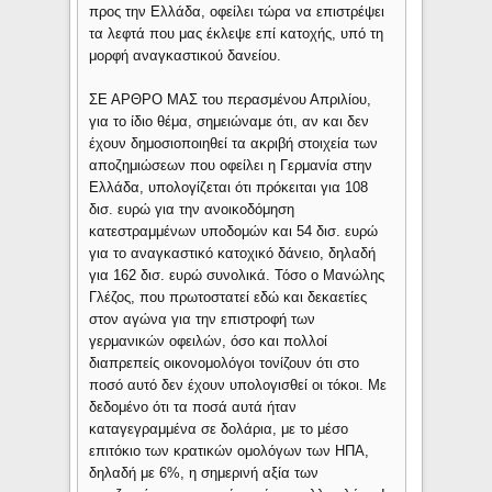
προς την Ελλάδα, οφείλει τώρα να επιστρέψει
τα λεφτά που μας έκλεψε επί κατοχής, υπό τη
μορφή αναγκαστικού δανείου.
ΣΕ ΑΡΘΡΟ ΜΑΣ του περασμένου Απριλίου,
για το ίδιο θέμα, σημειώναμε ότι, αν και δεν
έχουν δημοσιοποιηθεί τα ακριβή στοιχεία των
αποζημιώσεων που οφείλει η Γερμανία στην
Ελλάδα, υπολογίζεται ότι πρόκειται για 108
δισ. ευρώ για την ανοικοδόμηση
κατεστραμμένων υποδομών και 54 δισ. ευρώ
για το αναγκαστικό κατοχικό δάνειο, δηλαδή
για 162 δισ. ευρώ συνολικά. Τόσο ο Μανώλης
Γλέζος, που πρωτοστατεί εδώ και δεκαετίες
στον αγώνα για την επιστροφή των
γερμανικών οφειλών, όσο και πολλοί
διαπρεπείς οικονομολόγοι τονίζουν ότι στο
ποσό αυτό δεν έχουν υπολογισθεί οι τόκοι. Με
δεδομένο ότι τα ποσά αυτά ήταν
καταγεγραμμένα σε δολάρια, με το μέσο
επιτόκιο των κρατικών ομολόγων των ΗΠΑ,
δηλαδή με 6%, η σημερινή αξία των