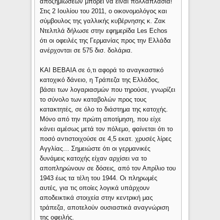
αποζημιώσεων μπορεί να είναι πολλαπλάσια!
Στις 2 Ιουλίου του 2011, ο οικονομολόγος και
σύμβουλος της γαλλικής κυβέρνησης κ. Ζακ
Ντελπλά δήλωσε στην εφημερίδα Les Echos
ότι οι οφειλές της Γερμανίας προς την Ελλάδα
ανέρχονται σε 575 δισ. δολάρια.
ΚΑΙ ΒΕΒΑΙΑ σε ό,τι αφορά το αναγκαστικό
κατοχικό δάνειο, η Τράπεζα της Ελλάδος,
βάσει των λογαριασμών που τηρούσε, γνωρίζει
το σύνολο των καταβολών προς τους
κατακτητές, σε όλο το διάστημα της κατοχής.
Μόνο από την πρώτη αποτίμηση, που είχε
κάνει αμέσως μετά τον πόλεμο, φαίνεται ότι το
ποσό αντιστοιχούσε σε 4,5 εκατ. χρυσές λίρες
Αγγλίας… Σημειώστε ότι οι γερμανικές
δυνάμεις κατοχής είχαν αρχίσει να το
αποπληρώνουν σε δόσεις, από τον Απρίλιο του
1943 έως τα τέλη του 1944. Οι πληρωμές
αυτές, για τις οποίες λογικά υπάρχουν
αποδεικτικά στοιχεία στην κεντρική μας
τράπεζα, αποτελούν ουσιαστικά αναγνώριση
της οφειλής.