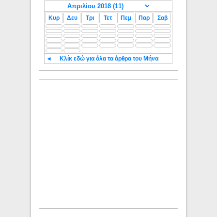
Κυρ
Δευ
Τρι
Τετ
Πεμ
Παρ
Σαβ
◄
Κλίκ εδώ για όλα τα άρθρα του Μήνα