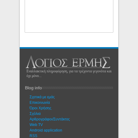
Εναλλακτική πληροφόρηση, για τα τρέχοντα γεγονότα και
όχι μόνο...
Blog info
Σχετικά με εμάς
Eπικοινωνία
Όροι Χρήσης
Σχόλια
Αρθρογράφοι/Συντάκτες
Web TV
Android application
RSS