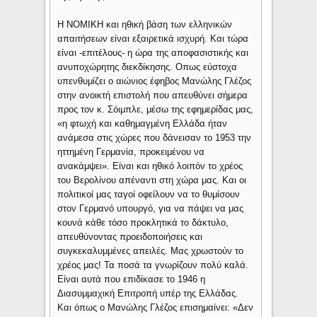
Η ΝΟΜΙΚΗ και ηθική βάση των ελληνικών
απαιτήσεων είναι εξαιρετικά ισχυρή. Και τώρα
είναι -επιτέλους- η ώρα της αποφασιστικής και
ανυποχώρητης διεκδίκησης. Οπως εύστοχα
υπενθυμίζει ο αιώνιος έφηβος Μανώλης Γλέζος
στην ανοικτή επιστολή που απευθύνει σήμερα
προς τον κ. Σόιμπλε, μέσω της εφημερίδας μας,
«η φτωχή και καθημαγμένη Ελλάδα ήταν
ανάμεσα στις χώρες που δάνεισαν το 1953 την
ηττημένη Γερμανία, προκειμένου να
ανακάμψει». Είναι και ηθικό λοιπόν το χρέος
του Βερολίνου απέναντι στη χώρα μας. Και οι
πολιτικοί μας ταγοί οφείλουν να το θυμίσουν
στον Γερμανό υπουργό, για να πάψει να μας
κουνά κάθε τόσο προκλητικά το δάκτυλο,
απευθύνοντας προειδοποιήσεις και
συγκεκαλυμμένες απειλές. Μας χρωστούν το
χρέος μας! Τα ποσά τα γνωρίζουν πολύ καλά.
Είναι αυτά που επιδίκασε το 1946 η
Διασυμμαχική Επιτροπή υπέρ της Ελλάδας.
Και όπως ο Μανώλης Γλέζος επισημαίνει: «Δεν