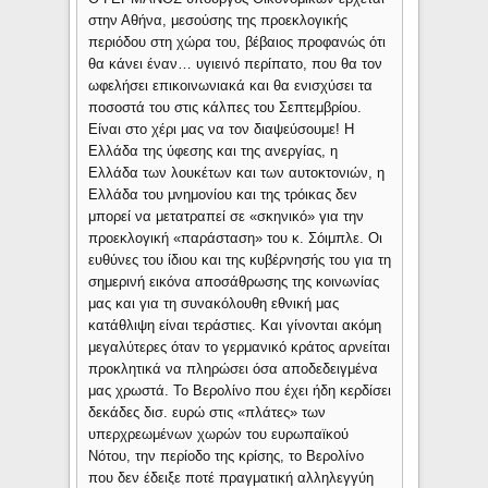
στην Αθήνα, μεσούσης της προεκλογικής
περιόδου στη χώρα του, βέβαιος προφανώς ότι
θα κάνει έναν… υγιεινό περίπατο, που θα τον
ωφελήσει επικοινωνιακά και θα ενισχύσει τα
ποσοστά του στις κάλπες του Σεπτεμβρίου.
Είναι στο χέρι μας να τον διαψεύσουμε! Η
Ελλάδα της ύφεσης και της ανεργίας, η
Ελλάδα των λουκέτων και των αυτοκτονιών, η
Ελλάδα του μνημονίου και της τρόικας δεν
μπορεί να μετατραπεί σε «σκηνικό» για την
προεκλογική «παράσταση» του κ. Σόιμπλε. Οι
ευθύνες του ίδιου και της κυβέρνησής του για τη
σημερινή εικόνα αποσάθρωσης της κοινωνίας
μας και για τη συνακόλουθη εθνική μας
κατάθλιψη είναι τεράστιες. Και γίνονται ακόμη
μεγαλύτερες όταν το γερμανικό κράτος αρνείται
προκλητικά να πληρώσει όσα αποδεδειγμένα
μας χρωστά. Το Βερολίνο που έχει ήδη κερδίσει
δεκάδες δισ. ευρώ στις «πλάτες» των
υπερχρεωμένων χωρών του ευρωπαϊκού
Νότου, την περίοδο της κρίσης, το Βερολίνο
που δεν έδειξε ποτέ πραγματική αλληλεγγύη