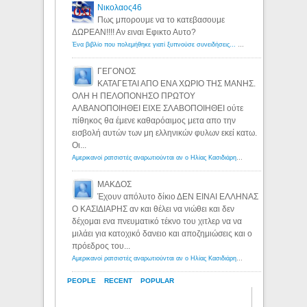
Νικολαος46
Πως μπορουμε να το κατεβασουμε
ΔΩΡΕΑΝ!!!! Αν ειναι Εφικτο Αυτο?
Ένα βιβλίο που πολεμήθηκε γιατί ξυπνούσε συνειδήσεις... - Λόγιος Ερμής | Η γνώση ξεκινάει με την αναζήτηση...
ΓΕΓΟΝΟΣ
ΚΑΤΑΓΕΤΑΙ ΑΠΟ ΕΝΑ ΧΩΡΙΟ ΤΗΣ ΜΑΝΗΣ.
ΟΛΗ Η ΠΕΛΟΠΟΝΗΣΟ ΠΡΩΤΟΥ
ΑΛΒΑΝΟΠΟΙΗΘΕΙ ΕΙΧΕ ΣΛΑΒΟΠΟΙΗΘΕΙ ούτε
πίθηκος θα έμενε καθαρόαιμος μετα απο την
εισβολή αυτών των μη ελληνικών φυλων εκεί κατω.
Οι...
Αμερικανοί ρατσιστές αναρωτιούνται αν ο Ηλίας Κασιδιάρης ανήκει στη λευκή φυλή... - Λόγιος Ερμής
ΜΑΚΔΟΣ
Έχουν απόλυτο δίκιο ΔΕΝ ΕΙΝΑΙ ΕΛΛΗΝΑΣ
Ο ΚΑΣΙΔΙΑΡΗΣ αν και θέλει να νιώθει και δεν
δέχομαι ενα πνευματικό τέκνο του χιτλερ να να
μιλάει για κατοχικό δανειο και αποζημιώσεις και ο
πρόεδρος του...
Αμερικανοί ρατσιστές αναρωτιούνται αν ο Ηλίας Κασιδιάρης ανήκει στη λευκή φυλή... - Λόγιος Ερμής
PEOPLE
RECENT
POPULAR