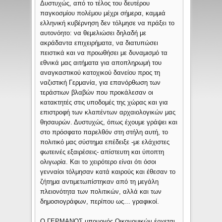
Δυστυχώς, από το τέλος του δευτέρου
παγκοσμίου πολέμου μέχρι σήμερα, καμμιά
ελληνική κυβέρνηση δεν τόλμησε να πράξει το
αυτονόητο: να θεμελιώσει δηλαδή με
ακράδαντα επιχειρήματα, να διατυπώσει
πειστικά και να προωθήσει με δυναμισμό τα
εθνικά μας αιτήματα για αποπληρωμή του
αναγκαστικού κατοχικού δανείου προς τη
ναζιστική Γερμανία, για επανόρθωση των
τεράστιων βλαβών που προκάλεσαν οι
κατακτητές στις υποδομές της χώρας και για
επιστροφή των κλαπέντων αρχαιολογικών μας
θησαυρών. Δυστυχώς, όπως έχουμε γράψει και
στο πρόσφατο παρελθόν στη στήλη αυτή, το
πολιτικό μας σύστημα επέδειξε -με ελάχιστες
φωτεινές εξαιρέσεις- απίστευτη και ύποπτη
ολιγωρία. Και το χειρότερο είναι ότι όσοι
γενναίοι τόλμησαν κατά καιρούς και έθεσαν το
ζήτημα αντιμετωπίστηκαν από τη μεγάλη
πλειονότητα των πολιτικών, αλλά και των
δημοσιογράφων, περίπου ως… γραφικοί.
Ο ΓΕΡΜΑΝΟΣ υπουργός Οικονομικών έρχεται