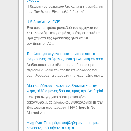
όλους...
Η θεωρία του βατράχου λες και έχει επινοηθεί για
μας. Την ξέρετε; Είναι πολύ διδακτική.
U.S.A. καλεί...ALEXIS!
Ένα από τα πρώτα ραντεβού του αρχηγού του
ΣΥΡΙΖΑ Αλέξη Τσίπρα, μόλις επέστρεψε από τα
ιερά χώματα της Αργεντινής ήταν να δει
τον Δημήτρη Αβ...
Το τελειότερο εργαλείο που επινόησε ποτε ο
ανθρώπινος εγκέφαλος, είναι η Ελληνική γλώσσα.
Διαδυκτιακοί μου φίλοι, που υιοθετίσατε με
περίσσια ευκολία τον τρόπο επικοινωνίας που
σας πλάσαραν τα μιάσματα της νέας τάξης πρα...
Αίμα και δάκρυα πλέον η εναλλακτική για την
χώρα, αλλά ο μόνος δρόμος προς την ελευθερία!
Εγχώριο ολιγαρχικό σύστημα και ξένοι
τοκογλύφοι, μας εγκλωβίζουν ψυχολογικά με την
Θαρτσερική προπαγάνδα TINA (There Is No
Alternative). ...
Μνημόνια: Ποια μέτρα επιβλήθηκαν, ποιοι μας
δάνεισαν, πού πήγαν τα λεφτά...