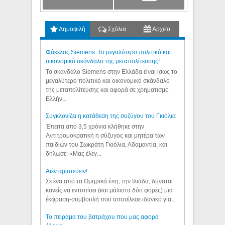
Δημοφιλή
Σχόλια
Αρχείο
Φάκελος Siemens: Το μεγαλύτερο πολιτικό και
οικονομικό σκάνδαλο της μεταπολίτευσης!
Το σκάνδαλο Siemens στην Ελλάδα είναι ίσως το
μεγαλύτερο πολιτικό και οικονομικό σκάνδαλο
της μεταπολίτευσης και αφορά σε χρηματισμό
Ελλήν...
Συγκλονίζει η κατάθεση της συζύγου του Γκιόλια
Έπειτα από 3,5 χρόνια κλήθηκε στην
Αντιτρομοκρατική η σύζυγος και μητέρα των
παιδιών του Σωκράτη Γκιόλια, Αδαμαντία, και
δήλωσε: «Μας έλεγ...
Aιέν αριστεύειν!
Σε ένα από τα Ομηρικά έπη, την Ιλιάδα, δύναται
κανείς να εντοπίσει (και μάλιστα δύο φορές) μια
έκφραση-συμβουλή που αποτέλεσε ιδανικό για...
Το πείραμα του βατράχου που μας αφορά