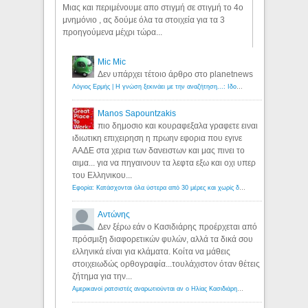
Μιας και περιμένουμε απο στιγμή σε στιγμή το 4ο
μνημόνιο , ας δούμε όλα τα στοιχεία για τα 3
προηγούμενα μέχρι τώρα...
Mic Mic
Δεν υπάρχει τέτοιο άρθρο στο planetnews
Λόγιος Ερμής | Η γνώση ξεκινάει με την αναζήτηση...: Ιδού οι 18 που χρωστούν 11 δις ευρώ!
Manos Sapountzakis
πιο δημοσιο και κουραφεξαλα γραφετε ειναι
ιδιωτικη επιχειρηση η πρωην εφορια που εγινε
ΑΑΔΕ στα χερια των δανειστων και μας πινει το
αιμα... για να πηγαινουν τα λεφτα εξω και οχι υπερ
του Ελληνικου...
Εφορία: Κατάσχονται όλα ύστερα από 30 μέρες και χωρίς δικαστικές αποφάσεις - Λόγιος Ερμής
Αντώνης
Δεν ξέρω εάν ο Κασιδιάρης προέρχεται από
πρόσμιξη διαφορετικών φυλών, αλλά τα δικά σου
ελληνικά είναι για κλάματα. Κοίτα να μάθεις
στοιχειωδώς ορθογραφία...τουλάχιστον όταν θέτεις
ζήτημα για την...
Αμερικανοί ρατσιστές αναρωτιούνται αν ο Ηλίας Κασιδιάρης ανήκει στη λευκή φυλή... - Λόγιος Ερμής