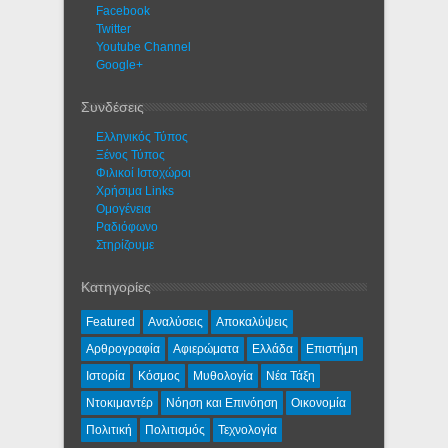
Facebook
Twitter
Youtube Channel
Google+
Συνδέσεις
Ελληνικός Τύπος
Ξένος Τύπος
Φιλικοί Ιστοχώροι
Χρήσιμα Links
Ομογένεια
Ραδιόφωνο
Στηρίζουμε
Κατηγορίες
Featured
Αναλύσεις
Αποκαλύψεις
Αρθρογραφία
Αφιερώματα
Ελλάδα
Επιστήμη
Ιστορία
Κόσμος
Μυθολογία
Νέα Τάξη
Ντοκιμαντέρ
Νόηση και Επινόηση
Οικονομία
Πολιτική
Πολιτισμός
Τεχνολογία