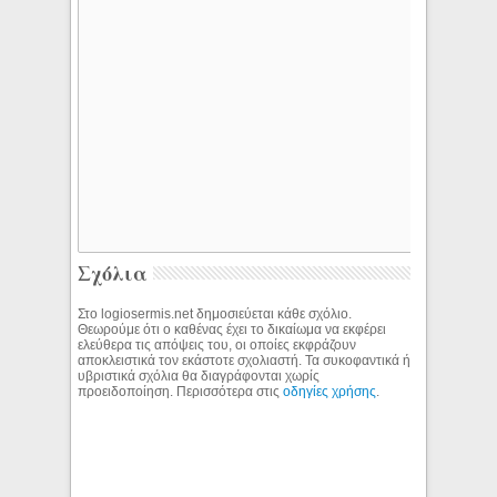
Σχόλια
Στο logiosermis.net δημοσιεύεται κάθε σχόλιο.
Θεωρούμε ότι ο καθένας έχει το δικαίωμα να εκφέρει
ελεύθερα τις απόψεις του, οι οποίες εκφράζουν
αποκλειστικά τον εκάστοτε σχολιαστή. Τα συκοφαντικά ή
υβριστικά σχόλια θα διαγράφονται χωρίς
προειδοποίηση. Περισσότερα στις
οδηγίες χρήσης
.