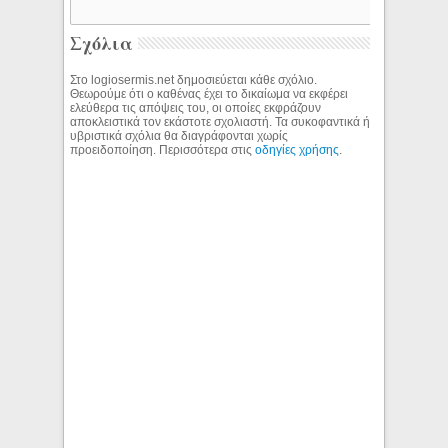
Σχόλια
Στο logiosermis.net δημοσιεύεται κάθε σχόλιο.
Θεωρούμε ότι ο καθένας έχει το δικαίωμα να εκφέρει
ελεύθερα τις απόψεις του, οι οποίες εκφράζουν
αποκλειστικά τον εκάστοτε σχολιαστή. Τα συκοφαντικά ή
υβριστικά σχόλια θα διαγράφονται χωρίς
προειδοποίηση. Περισσότερα στις
οδηγίες χρήσης
.