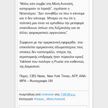
“Μόλις κάτι συμβεί στη Μέση Ανατολή,
κατηγορούν το Ισραήλ”, σχολίασε ο
Νετανιάχου. “Δεν συνηθίζω να λέω τι κάνουμε
και τι δεν κάνουμε. Μπορώ να πω ότι η
πολιτική μου είναι να εμποδίσω την μεταφορά
επικίνδυνων όπλων στη Χεζμπολάχ και σε
άλλες τρομοκρατικές οργανώσεις”.
Σύμφωνα με την αμερικανική εφημερίδα, που
επικαλείται αμερικανούς αξιωματούχους τους
οποίους δεν κατονομάζει, στόχος της
αεροπορικής επιδρομής ήταν πύραυλοι κρουζ
Yakhont που πούλησε η Ρωσία στο καθεστώς
της Δαμασκού.
Πηγές :CBS News, New York Times, AFP, ANA-
MPA – Φωτογραφία UN
Αναρτήθηκε από
Unknown
στις
7:00:00 μ.μ.
Κατηγορία:
Κόσμος
,
Μέση Ανατολή