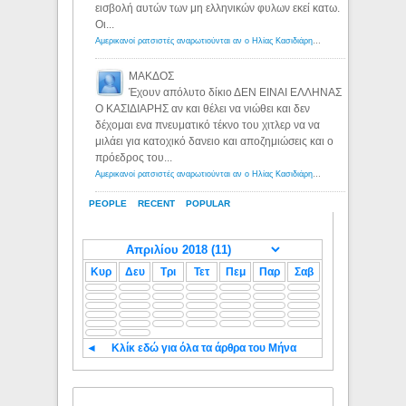
εισβολή αυτών των μη ελληνικών φυλων εκεί κατω.
Οι...
Αμερικανοί ρατσιστές αναρωτιούνται αν ο Ηλίας Κασιδιάρης ανήκει στη λευκή φυλή... - Λόγιος Ερμής
ΜΑΚΔΟΣ
Έχουν απόλυτο δίκιο ΔΕΝ ΕΙΝΑΙ ΕΛΛΗΝΑΣ
Ο ΚΑΣΙΔΙΑΡΗΣ αν και θέλει να νιώθει και δεν
δέχομαι ενα πνευματικό τέκνο του χιτλερ να να
μιλάει για κατοχικό δανειο και αποζημιώσεις και ο
πρόεδρος του...
Αμερικανοί ρατσιστές αναρωτιούνται αν ο Ηλίας Κασιδιάρης ανήκει στη λευκή φυλή... - Λόγιος Ερμής
PEOPLE
RECENT
POPULAR
Κυρ
Δευ
Τρι
Τετ
Πεμ
Παρ
Σαβ
◄
Κλίκ εδώ για όλα τα άρθρα του Μήνα