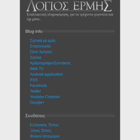
Εναλλακτική πληροφόρηση, για τα τρέχοντα γεγονότα και
όχι μόνο...
Blog info
Σχετικά με εμάς
Eπικοινωνία
Όροι Χρήσης
Σχόλια
Αρθρογράφοι/Συντάκτες
Web TV
Android application
RSS
Facebook
Twitter
Youtube Channel
Google+
Συνδέσεις
Ελληνικός Τύπος
Ξένος Τύπος
Φιλικοί Ιστοχώροι