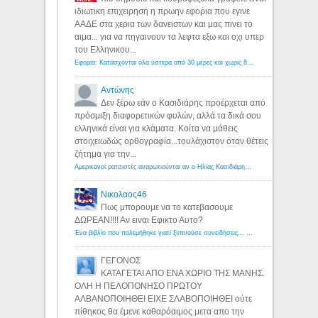
ιδιωτικη επιχειρηση η πρωην εφορια που εγινε
ΑΑΔΕ στα χερια των δανειστων και μας πινει το
αιμα... για να πηγαινουν τα λεφτα εξω και οχι υπερ
του Ελληνικου...
Εφορία: Κατάσχονται όλα ύστερα από 30 μέρες και χωρίς δικαστικές αποφάσεις - Λόγιος Ερμής
Αντώνης
Δεν ξέρω εάν ο Κασιδιάρης προέρχεται από
πρόσμιξη διαφορετικών φυλών, αλλά τα δικά σου
ελληνικά είναι για κλάματα. Κοίτα να μάθεις
στοιχειωδώς ορθογραφία...τουλάχιστον όταν θέτεις
ζήτημα για την...
Αμερικανοί ρατσιστές αναρωτιούνται αν ο Ηλίας Κασιδιάρης ανήκει στη λευκή φυλή... - Λόγιος Ερμής
Νικολαος46
Πως μπορουμε να το κατεβασουμε
ΔΩΡΕΑΝ!!!! Αν ειναι Εφικτο Αυτο?
Ένα βιβλίο που πολεμήθηκε γιατί ξυπνούσε συνειδήσεις... - Λόγιος Ερμής | Η γνώση ξεκινάει με την αναζήτηση...
ΓΕΓΟΝΟΣ
ΚΑΤΑΓΕΤΑΙ ΑΠΟ ΕΝΑ ΧΩΡΙΟ ΤΗΣ ΜΑΝΗΣ.
ΟΛΗ Η ΠΕΛΟΠΟΝΗΣΟ ΠΡΩΤΟΥ
ΑΛΒΑΝΟΠΟΙΗΘΕΙ ΕΙΧΕ ΣΛΑΒΟΠΟΙΗΘΕΙ ούτε
πίθηκος θα έμενε καθαρόαιμος μετα απο την