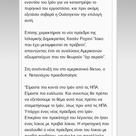
εναντίον του Ιράν για να καταστρέψει το
πυρηνικό του εργοστάσιο, και πριν ακόμη
εξετάσει σοβαρά η Ουάσιγκτον την επιλογή
αυτή.
Επίσης χαρακτήρισε το νέο πρόεδρο της
Ισλαμικής Δημοκρατίας Χασάν Ροχανί “λύκο
που έχει μεταμφιεστεί σε πρόβατο”,
απαντώντας έτσι σε αναλύσεις Αμερικανών
αξιωματούχων που τον θεωρούν “όχι ακραίο”.
Στη συνέντευξή του στο αμερικανικό δίκτυο, ο
κ. Νετανιάχου προειδοποίησε:
“Είμαστε πιο κοντά στο Ιράν από τις ΗΠΑ.
Είμαστε πιο ευάλωτοι. Και συνεπώς θα πρέπει
να εξετάσουμε το θέμα αυτό πώς πρέπει να
σταματήσουμε το Ιράν, ίσως πριν από τις ΗΠΑ.
Υπάρχει ένας νέος πρόεδρος στο Ιράν.
Επικρίνει τον προκάτοχό του λέγοντας ότι ήταν
ένας λύκος με προβιά λύκου. Η στρατηγική που
ακολουθεί ο νέος πρόεδρος είναι του λύκου με
προβιά προβάτου, χαμόγελα και παράλληλα