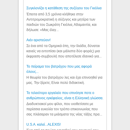
Συγκλονίζει η κατάθεση της συζύγου του Γκιόλια
Έπειτα από 3,5 χρόνια κλήθηκε στην
Αντιτρομοκρατική η σύζυγος και μητέρα των
παιδιών του Σωκράτη Γκιόλια, Αδαμαντία, και
δήλωσε: «Μας έλεγ...
Aιέν αριστεύειν!
Σε ένα από τα Ομηρικά έπη, την Ιλιάδα, δύναται
κανείς να εντοπίσει (και μάλιστα δύο φορές) μια
έκφραση-συμβουλή που αποτέλεσε ιδανικό για...
Το πείραμα του βατράχου που μας αφορά
όλους...
Η θεωρία του βατράχου λες και έχει επινοηθεί για
μας. Την ξέρετε; Είναι πολύ διδακτική.
Το τελειότερο εργαλείο που επινόησε ποτε ο
ανθρώπινος εγκέφαλος, είναι η Ελληνική γλώσσα.
Διαδυκτιακοί μου φίλοι, που υιοθετίσατε με
περίσσια ευκολία τον τρόπο επικοινωνίας που
σας πλάσαραν τα μιάσματα της νέας τάξης πρα...
U.S.A. καλεί...ALEXIS!