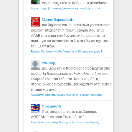
Δεν υπάρχει τέτοιο άρθρο στο planetnews
Λόγιος Ερμής | Η γνώση ξεκινάει με την αναζήτηση...: Ιδού οι 18 που χρωστούν 11 δις ευρώ!
Manos Sapountzakis
πιο δημοσιο και κουραφεξαλα γραφετε ειναι
ιδιωτικη επιχειρηση η πρωην εφορια που εγινε
ΑΑΔΕ στα χερια των δανειστων και μας πινει το
αιμα... για να πηγαινουν τα λεφτα εξω και οχι υπερ
του Ελληνικου...
Εφορία: Κατάσχονται όλα ύστερα από 30 μέρες και χωρίς δικαστικές αποφάσεις - Λόγιος Ερμής
Αντώνης
Δεν ξέρω εάν ο Κασιδιάρης προέρχεται από
πρόσμιξη διαφορετικών φυλών, αλλά τα δικά σου
ελληνικά είναι για κλάματα. Κοίτα να μάθεις
στοιχειωδώς ορθογραφία...τουλάχιστον όταν θέτεις
ζήτημα για την...
Αμερικανοί ρατσιστές αναρωτιούνται αν ο Ηλίας Κασιδιάρης ανήκει στη λευκή φυλή... - Λόγιος Ερμής
Νικολαος46
Πως μπορουμε να το κατεβασουμε
ΔΩΡΕΑΝ!!!! Αν ειναι Εφικτο Αυτο?
Ένα βιβλίο που πολεμήθηκε γιατί ξυπνούσε συνειδήσεις... - Λόγιος Ερμής | Η γνώση ξεκινάει με την αναζήτηση...