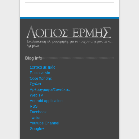
Εναλλακτική πληροφόρηση, για τα τρέχοντα γεγονότα και
όχι μόνο...
Blog info
Σχετικά με εμάς
Eπικοινωνία
Όροι Χρήσης
Σχόλια
Αρθρογράφοι/Συντάκτες
Web TV
Android application
RSS
Facebook
Twitter
Youtube Channel
Google+