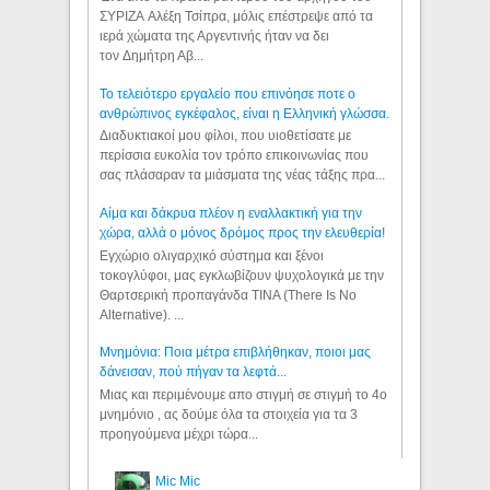
ΣΥΡΙΖΑ Αλέξη Τσίπρα, μόλις επέστρεψε από τα
ιερά χώματα της Αργεντινής ήταν να δει
τον Δημήτρη Αβ...
Το τελειότερο εργαλείο που επινόησε ποτε ο
ανθρώπινος εγκέφαλος, είναι η Ελληνική γλώσσα.
Διαδυκτιακοί μου φίλοι, που υιοθετίσατε με
περίσσια ευκολία τον τρόπο επικοινωνίας που
σας πλάσαραν τα μιάσματα της νέας τάξης πρα...
Αίμα και δάκρυα πλέον η εναλλακτική για την
χώρα, αλλά ο μόνος δρόμος προς την ελευθερία!
Εγχώριο ολιγαρχικό σύστημα και ξένοι
τοκογλύφοι, μας εγκλωβίζουν ψυχολογικά με την
Θαρτσερική προπαγάνδα TINA (There Is No
Alternative). ...
Μνημόνια: Ποια μέτρα επιβλήθηκαν, ποιοι μας
δάνεισαν, πού πήγαν τα λεφτά...
Μιας και περιμένουμε απο στιγμή σε στιγμή το 4ο
μνημόνιο , ας δούμε όλα τα στοιχεία για τα 3
προηγούμενα μέχρι τώρα...
Mic Mic