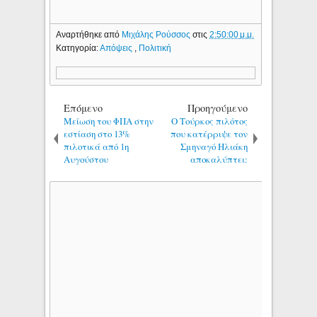
Αναρτήθηκε από
Μιχάλης Ρούσσος
στις
2:50:00 μ.μ.
Κατηγορία:
Απόψεις
,
Πολιτική
Επόμενο
Προηγούμενο
Μείωση του ΦΠΑ στην
Ο Τούρκος πιλότος
εστίαση στο 13%
που κατέρριψε τον
πιλοτικά από 1η
Σμηναγό Ηλιάκη
Αυγούστου
αποκαλύπτει: