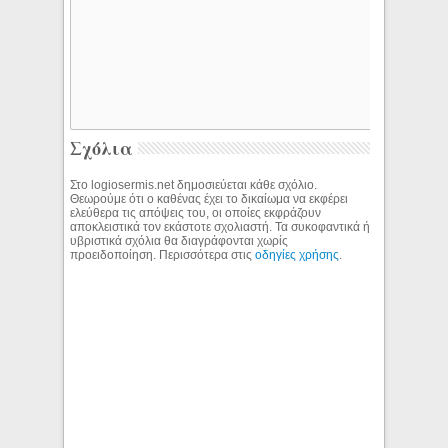
Σχόλια
Στο logiosermis.net δημοσιεύεται κάθε σχόλιο.
Θεωρούμε ότι ο καθένας έχει το δικαίωμα να εκφέρει
ελεύθερα τις απόψεις του, οι οποίες εκφράζουν
αποκλειστικά τον εκάστοτε σχολιαστή. Τα συκοφαντικά ή
υβριστικά σχόλια θα διαγράφονται χωρίς
προειδοποίηση. Περισσότερα στις
οδηγίες χρήσης
.