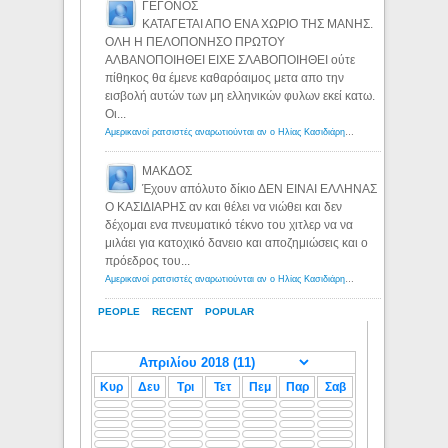
ΓΕΓΟΝΟΣ
ΚΑΤΑΓΕΤΑΙ ΑΠΟ ΕΝΑ ΧΩΡΙΟ ΤΗΣ ΜΑΝΗΣ.
ΟΛΗ Η ΠΕΛΟΠΟΝΗΣΟ ΠΡΩΤΟΥ
ΑΛΒΑΝΟΠΟΙΗΘΕΙ ΕΙΧΕ ΣΛΑΒΟΠΟΙΗΘΕΙ ούτε
πίθηκος θα έμενε καθαρόαιμος μετα απο την
εισβολή αυτών των μη ελληνικών φυλων εκεί κατω.
Οι...
Αμερικανοί ρατσιστές αναρωτιούνται αν ο Ηλίας Κασιδιάρης ανήκει στη λευκή φυλή... - Λόγιος Ερμής
ΜΑΚΔΟΣ
Έχουν απόλυτο δίκιο ΔΕΝ ΕΙΝΑΙ ΕΛΛΗΝΑΣ
Ο ΚΑΣΙΔΙΑΡΗΣ αν και θέλει να νιώθει και δεν
δέχομαι ενα πνευματικό τέκνο του χιτλερ να να
μιλάει για κατοχικό δανειο και αποζημιώσεις και ο
πρόεδρος του...
Αμερικανοί ρατσιστές αναρωτιούνται αν ο Ηλίας Κασιδιάρης ανήκει στη λευκή φυλή... - Λόγιος Ερμής
PEOPLE
RECENT
POPULAR
Κυρ
Δευ
Τρι
Τετ
Πεμ
Παρ
Σαβ