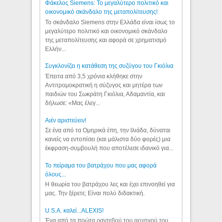
Φάκελος Siemens: Το μεγαλύτερο πολιτικό και
οικονομικό σκάνδαλο της μεταπολίτευσης!
Το σκάνδαλο Siemens στην Ελλάδα είναι ίσως το
μεγαλύτερο πολιτικό και οικονομικό σκάνδαλο
της μεταπολίτευσης και αφορά σε χρηματισμό
Ελλήν...
Συγκλονίζει η κατάθεση της συζύγου του Γκιόλια
Έπειτα από 3,5 χρόνια κλήθηκε στην
Αντιτρομοκρατική η σύζυγος και μητέρα των
παιδιών του Σωκράτη Γκιόλια, Αδαμαντία, και
δήλωσε: «Μας έλεγ...
Aιέν αριστεύειν!
Σε ένα από τα Ομηρικά έπη, την Ιλιάδα, δύναται
κανείς να εντοπίσει (και μάλιστα δύο φορές) μια
έκφραση-συμβουλή που αποτέλεσε ιδανικό για...
Το πείραμα του βατράχου που μας αφορά
όλους...
Η θεωρία του βατράχου λες και έχει επινοηθεί για
μας. Την ξέρετε; Είναι πολύ διδακτική.
U.S.A. καλεί...ALEXIS!
Ένα από τα πρώτα ραντεβού του αρχηγού του