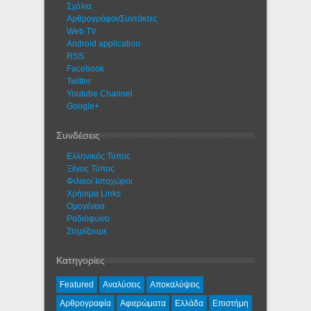
Σχόλια
Αρθρογράφοι/Συντάκτες
Web TV
Android application
RSS
Facebook
Twitter
Youtube Channel
Google+
Συνδέσεις
Ελληνικός Τύπος
Ξένος Τύπος
Φιλικοί Ιστοχώροι
Χρήσιμα Links
Ομογένεια
Ραδιόφωνο
Στηρίζουμε
Κατηγορίες
Featured
Αναλύσεις
Αποκαλύψεις
Αρθρογραφία
Αφιερώματα
Ελλάδα
Επιστήμη