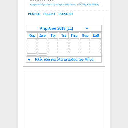
Αμερικανοί ρατσιστές αναρωτιούνται αν ο Ηλίας Κασιδιάρης ανήκει στη λευκή φυλή... - Λόγιος Ερμής
PEOPLE
RECENT
POPULAR
Κυρ
Δευ
Τρι
Τετ
Πεμ
Παρ
Σαβ
◄
Κλίκ εδώ για όλα τα άρθρα του Μήνα