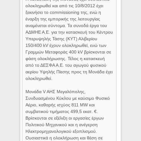
ολοκληρωθεί και από τις 10/8/2012 έχει
ξεκινήσει το commissioning της, ενώ η
έναρξη της εμπορικής της λειτουργίας
αναμένεται σύντομα. Τα συνοδά έργα του
ΑΔΜΗΕ Α.Ε. για την κατασκευή του Κέντρου
Υπερυψηλής Τάσης (ΚΥΤ) Αλιβερίου
150/400 kV έχουν ολοκληρωθεί, ενώ των
Γραμμών Μεταφοράς 400 kV βρίσκονται σε
φάση ολοκλήρωσης. Τέλος η κατασκευή
από το ΔΕΣΦΑ Α.Ε. του αγωγού φυσικού
αερίου Υψηλής Πίεσης προς τη Μονάδα έχει
ολοκληρωθεί.
Μονάδα V AΗΣ Μεγαλόπολης,
Συνδυασμένου Κύκλου με καύσιμο Φυσικό
Αέριο, καθαρής ισχύος 811 MW και
συμβατικού τιμήματος 499,5 εκατ. €.
Βρίσκονται σε εξέλιξη οι εργασίες έργων
Πολιτικού Μηχανικού και η ανέγερση
Ηλεκτρομηχανολογικού εξοπλισμού.
Ουσιαστικά η ολοκλήρωση και θέση σε