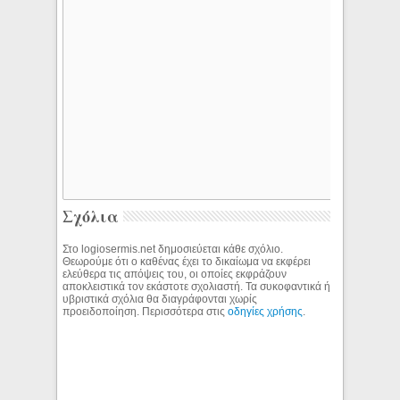
Σχόλια
Στο logiosermis.net δημοσιεύεται κάθε σχόλιο.
Θεωρούμε ότι ο καθένας έχει το δικαίωμα να εκφέρει
ελεύθερα τις απόψεις του, οι οποίες εκφράζουν
αποκλειστικά τον εκάστοτε σχολιαστή. Τα συκοφαντικά ή
υβριστικά σχόλια θα διαγράφονται χωρίς
προειδοποίηση. Περισσότερα στις
οδηγίες χρήσης
.