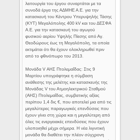
λειτουργία του έργου συναρτάται με τα
συνοδά έργα της ΑΔΜΗΕ Α.Ε. για την
κατασκευή του Κέντρου Υπερυψηλής Τάσης
(ΚΥΤ) Μεγαλόπολης 400 kV και του ΔΕΣΦΑ
Α.Ε. για την κατασκευή του αγωγού
φυσικού αερίου Υψηλής Πίεσης από Αγ.
Θεοδώρους έως τη Μεγαλόπολη, τα οποία
εκτιμάται ότι θα έχουν ολοκληρωθεί πριν
από το φθινόπωρο του 2013.
Μονάδα V ΑΗΣ Πτολεμαΐδας: Στις 9
Μαρτίου υπογράφτηκε η σύμβαση
ανάθεσης της μελέτης και κατασκευής της
Μονάδας V του Ατμοηλεκτρικού Σταθμού
(ΑΗΣ) Πτολεμαΐδας, συμβατικής αξίας
περίπου 1,4 δις €, που αποτελεί μια από τις
μεγαλύτερες παραγωγικές επενδύσεις που
έχουν γίνει στη χώρα και η μεγαλύτερη από
όλες τις ενεργειακές επενδύσεις που έχουν
υλοποιηθεί μέχρι σήμερα. Η νέα λιγνιτική
μονάδα θα διαθέτει την πλέον σύγχρονη