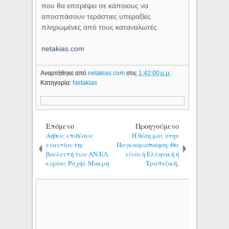
που θα επιτρέψει σε κάποιους να
αποσπάσουν τεράστιες υπεραξίες
πληρωμένες από τους καταναλωτές.
netakias.com
Αναρτήθηκε από
netakias.com
στις
1:42:00 μ.μ.
Κατηγορία:
Netakias
Επόμενο
Προηγούμενο
Αήθεις επιθέσεις
Η θέση μας στην
εναντίον της
Παγκοσμιοποίηση. Θα
βουλευτή των ΑΝ.ΕΛ.
είναι ή Ελληνική ή
κυρίας Ραχήλ Μακρή
Τραπεζική;