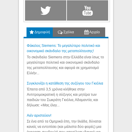
Δημοφιλή
Σχόλια
Αρχείο
Φάκελος Siemens: Το μεγαλύτερο πολιτικό και
οικονομικό σκάνδαλο της μεταπολίτευσης!
Το σκάνδαλο Siemens στην Ελλάδα είναι ίσως το
μεγαλύτερο πολιτικό και οικονομικό σκάνδαλο
της μεταπολίτευσης και αφορά σε χρηματισμό
Ελλήν...
Συγκλονίζει η κατάθεση της συζύγου του Γκιόλια
Έπειτα από 3,5 χρόνια κλήθηκε στην
Αντιτρομοκρατική η σύζυγος και μητέρα των
παιδιών του Σωκράτη Γκιόλια, Αδαμαντία, και
δήλωσε: «Μας έλεγ...
Aιέν αριστεύειν!
Σε ένα από τα Ομηρικά έπη, την Ιλιάδα, δύναται
κανείς να εντοπίσει (και μάλιστα δύο φορές) μια