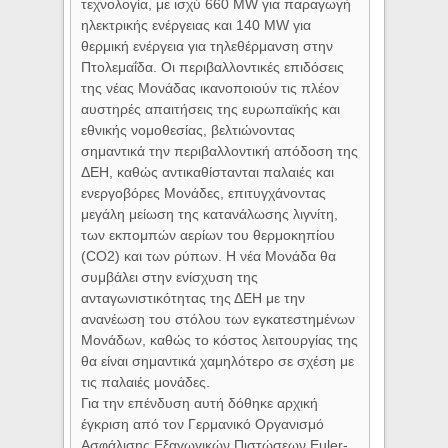
τεχνολογία, με ισχύ 660 MW για παραγωγή
ηλεκτρικής ενέργειας και 140 MW για
θερμική ενέργεια για τηλεθέρμανση στην
Πτολεμαΐδα. Οι περιβαλλοντικές επιδόσεις
της νέας Μονάδας ικανοποιούν τις πλέον
αυστηρές απαιτήσεις της ευρωπαϊκής και
εθνικής νομοθεσίας, βελτιώνοντας
σημαντικά την περιβαλλοντική απόδοση της
ΔΕΗ, καθώς αντικαθίστανται παλαιές και
ενεργοβόρες Μονάδες, επιτυγχάνοντας
μεγάλη μείωση της κατανάλωσης λιγνίτη,
των εκπομπών αερίων του θερμοκηπίου
(CO2) και των ρύπων. Η νέα Μονάδα θα
συμβάλει στην ενίσχυση της
ανταγωνιστικότητας της ΔΕΗ με την
ανανέωση του στόλου των εγκατεστημένων
Μονάδων, καθώς το κόστος λειτουργίας της
θα είναι σημαντικά χαμηλότερο σε σχέση με
τις παλαιές μονάδες.
Για την επένδυση αυτή δόθηκε αρχική
έγκριση από τον Γερμανικό Οργανισμό
Ασφάλισης Εξαγωγικών Πιστώσεων Euler-