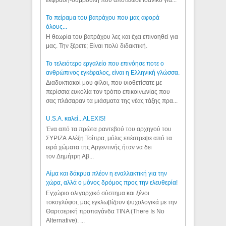
έκφραση-συμβουλή που αποτέλεσε ιδανικό για...
Το πείραμα του βατράχου που μας αφορά
όλους...
Η θεωρία του βατράχου λες και έχει επινοηθεί για
μας. Την ξέρετε; Είναι πολύ διδακτική.
Το τελειότερο εργαλείο που επινόησε ποτε ο
ανθρώπινος εγκέφαλος, είναι η Ελληνική γλώσσα.
Διαδυκτιακοί μου φίλοι, που υιοθετίσατε με
περίσσια ευκολία τον τρόπο επικοινωνίας που
σας πλάσαραν τα μιάσματα της νέας τάξης πρα...
U.S.A. καλεί...ALEXIS!
Ένα από τα πρώτα ραντεβού του αρχηγού του
ΣΥΡΙΖΑ Αλέξη Τσίπρα, μόλις επέστρεψε από τα
ιερά χώματα της Αργεντινής ήταν να δει
τον Δημήτρη Αβ...
Αίμα και δάκρυα πλέον η εναλλακτική για την
χώρα, αλλά ο μόνος δρόμος προς την ελευθερία!
Εγχώριο ολιγαρχικό σύστημα και ξένοι
τοκογλύφοι, μας εγκλωβίζουν ψυχολογικά με την
Θαρτσερική προπαγάνδα TINA (There Is No
Alternative). ...