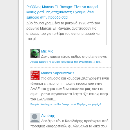
Ραββίνος Marcus Eli Ravage: Είναι να απορεί
κανείς γιατί μας απεχθάνεστε; Έχουμε βάλει
εμπόδιο στην πρόοδό σας!
Δύο άρθρα γραμμένα το μακρινό 1928 από τον
ραββίνο Marcus Eli Ravage, αναπτύσουν τις
απόψεις του για το θέμα του αντισημιτισμού και
του μί...
Mic Mic
Δεν υπάρχει τέτοιο άρθρο στο planetnews
Λόγιος Ερμής | Η γνώση ξεκινάει με την αναζήτηση...: Ιδού οι 18 που χρωστούν 11 δις ευρώ!
Manos Sapountzakis
πιο δημοσιο και κουραφεξαλα γραφετε ειναι
ιδιωτικη επιχειρηση η πρωην εφορια που εγινε
ΑΑΔΕ στα χερια των δανειστων και μας πινει το
αιμα... για να πηγαινουν τα λεφτα εξω και οχι υπερ
του Ελληνικου...
Εφορία: Κατάσχονται όλα ύστερα από 30 μέρες και χωρίς δικαστικές αποφάσεις - Λόγιος Ερμής
Αντώνης
Δεν ξέρω εάν ο Κασιδιάρης προέρχεται από
πρόσμιξη διαφορετικών φυλών, αλλά τα δικά σου