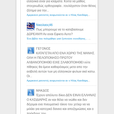
ελληνικά είναι για κλάματα. Κοίτα να μάθεις
στοιχειωδώς ορθογραφία...τουλάχιστον όταν θέτεις
ζήτημα για την...
Αμερικανοί ρατσιστές αναρωτιούνται αν ο Ηλίας Κασιδιάρης ανήκει στη λευκή φυλή... - Λόγιος Ερμής
Νικολαος46
Πως μπορουμε να το κατεβασουμε
ΔΩΡΕΑΝ!!!! Αν ειναι Εφικτο Αυτο?
Ένα βιβλίο που πολεμήθηκε γιατί ξυπνούσε συνειδήσεις... - Λόγιος Ερμής | Η γνώση ξεκινάει με την αναζήτηση...
ΓΕΓΟΝΟΣ
ΚΑΤΑΓΕΤΑΙ ΑΠΟ ΕΝΑ ΧΩΡΙΟ ΤΗΣ ΜΑΝΗΣ.
ΟΛΗ Η ΠΕΛΟΠΟΝΗΣΟ ΠΡΩΤΟΥ
ΑΛΒΑΝΟΠΟΙΗΘΕΙ ΕΙΧΕ ΣΛΑΒΟΠΟΙΗΘΕΙ ούτε
πίθηκος θα έμενε καθαρόαιμος μετα απο την
εισβολή αυτών των μη ελληνικών φυλων εκεί κατω.
Οι...
Αμερικανοί ρατσιστές αναρωτιούνται αν ο Ηλίας Κασιδιάρης ανήκει στη λευκή φυλή... - Λόγιος Ερμής
ΜΑΚΔΟΣ
Έχουν απόλυτο δίκιο ΔΕΝ ΕΙΝΑΙ ΕΛΛΗΝΑΣ
Ο ΚΑΣΙΔΙΑΡΗΣ αν και θέλει να νιώθει και δεν
δέχομαι ενα πνευματικό τέκνο του χιτλερ να να
μιλάει για κατοχικό δανειο και αποζημιώσεις και ο
πρόεδρος του...