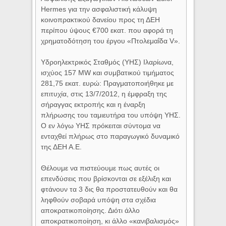
Hermes για την ασφαλιστική κάλυψη
κοινοπρακτικού δανείου προς τη ΔΕΗ
περίπου ύψους €700 εκατ. που αφορά τη
χρηματοδότηση του έργου «Πτολεμαΐδα V».
Υδροηλεκτρικός Σταθμός (ΥΗΣ) Ιλαρίωνα,
ισχύος 157 MW και συμβατικού τιμήματος
281,75 εκατ. ευρώ: Πραγματοποιήθηκε με
επιτυχία, στις 13/7/2012, η έμφραξη της
σήραγγας εκτροπής και η έναρξη
πλήρωσης του ταμιευτήρα του υπόψη ΥΗΣ.
Ο εν λόγω ΥΗΣ πρόκειται σύντομα να
ενταχθεί πλήρως στο παραγωγικό δυναμικό
της ΔΕΗ Α.Ε.
Θέλουμε να πιστεύουμε πως αυτές οι
επενδύσεις που βρίσκονται σε εξέλιξη και
φτάνουν τα 3 δις θα προστατευθούν και θα
ληφθούν σοβαρά υπόψη στα σχέδια
αποκρατικοποίησης. Διότι άλλο
αποκρατικοποίηση, κι άλλο «κανιβαλισμός»