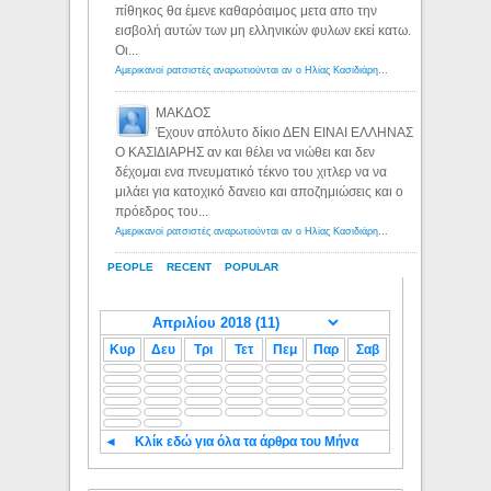
πίθηκος θα έμενε καθαρόαιμος μετα απο την
εισβολή αυτών των μη ελληνικών φυλων εκεί κατω.
Οι...
Αμερικανοί ρατσιστές αναρωτιούνται αν ο Ηλίας Κασιδιάρης ανήκει στη λευκή φυλή... - Λόγιος Ερμής
ΜΑΚΔΟΣ
Έχουν απόλυτο δίκιο ΔΕΝ ΕΙΝΑΙ ΕΛΛΗΝΑΣ
Ο ΚΑΣΙΔΙΑΡΗΣ αν και θέλει να νιώθει και δεν
δέχομαι ενα πνευματικό τέκνο του χιτλερ να να
μιλάει για κατοχικό δανειο και αποζημιώσεις και ο
πρόεδρος του...
Αμερικανοί ρατσιστές αναρωτιούνται αν ο Ηλίας Κασιδιάρης ανήκει στη λευκή φυλή... - Λόγιος Ερμής
PEOPLE
RECENT
POPULAR
Κυρ
Δευ
Τρι
Τετ
Πεμ
Παρ
Σαβ
◄
Κλίκ εδώ για όλα τα άρθρα του Μήνα