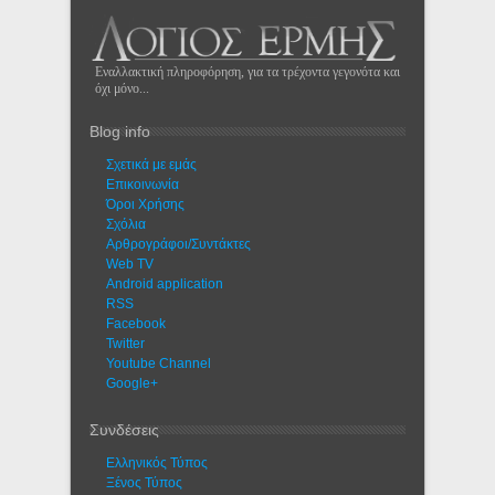
Εναλλακτική πληροφόρηση, για τα τρέχοντα γεγονότα και
όχι μόνο...
Blog info
Σχετικά με εμάς
Eπικοινωνία
Όροι Χρήσης
Σχόλια
Αρθρογράφοι/Συντάκτες
Web TV
Android application
RSS
Facebook
Twitter
Youtube Channel
Google+
Συνδέσεις
Ελληνικός Τύπος
Ξένος Τύπος