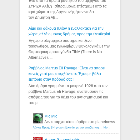
Ένα από τα πρώτα ραντεβού του αρχηγού του
ΣΥΡΙΖΑ Αλέξη Τσίπρα, μόλις επέστρεψε από τα
ιερά χώματα της Αργεντινής ήταν να δει
τον Δημήτρη Αβ...
Αίμα και δάκρυα πλέον η εναλλακτική για την
χώρα, αλλά ο μόνος δρόμος προς την ελευθερία!
Εγχώριο ολιγαρχικό σύστημα και ξένοι
τοκογλύφοι, μας εγκλωβίζουν ψυχολογικά με την
Θαρτσερική προπαγάνδα TINA (There Is No
Alternative). ...
Ραββίνος Marcus Eli Ravage: Είναι να απορεί
κανείς γιατί μας απεχθάνεστε; Έχουμε βάλει
εμπόδιο στην πρόοδό σας!
Δύο άρθρα γραμμένα το μακρινό 1928 από τον
ραββίνο Marcus Eli Ravage, αναπτύσουν τις
απόψεις του για το θέμα του αντισημιτισμού και
του μί...
Mic Mic
Δεν υπάρχει τέτοιο άρθρο στο planetnews
Λόγιος Ερμής | Η γνώση ξεκινάει με την αναζήτηση...: Ιδού οι 18 που χρωστούν 11 δις ευρώ!
Manos Sapountzakis