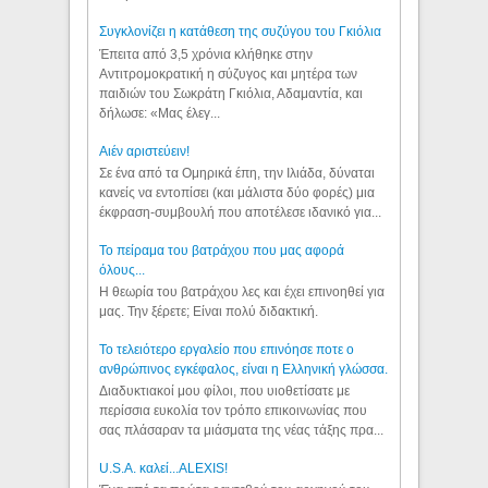
Συγκλονίζει η κατάθεση της συζύγου του Γκιόλια
Έπειτα από 3,5 χρόνια κλήθηκε στην
Αντιτρομοκρατική η σύζυγος και μητέρα των
παιδιών του Σωκράτη Γκιόλια, Αδαμαντία, και
δήλωσε: «Μας έλεγ...
Aιέν αριστεύειν!
Σε ένα από τα Ομηρικά έπη, την Ιλιάδα, δύναται
κανείς να εντοπίσει (και μάλιστα δύο φορές) μια
έκφραση-συμβουλή που αποτέλεσε ιδανικό για...
Το πείραμα του βατράχου που μας αφορά
όλους...
Η θεωρία του βατράχου λες και έχει επινοηθεί για
μας. Την ξέρετε; Είναι πολύ διδακτική.
Το τελειότερο εργαλείο που επινόησε ποτε ο
ανθρώπινος εγκέφαλος, είναι η Ελληνική γλώσσα.
Διαδυκτιακοί μου φίλοι, που υιοθετίσατε με
περίσσια ευκολία τον τρόπο επικοινωνίας που
σας πλάσαραν τα μιάσματα της νέας τάξης πρα...
U.S.A. καλεί...ALEXIS!