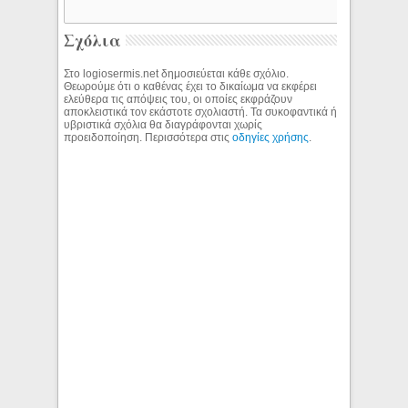
Σχόλια
Στο logiosermis.net δημοσιεύεται κάθε σχόλιο.
Θεωρούμε ότι ο καθένας έχει το δικαίωμα να εκφέρει
ελεύθερα τις απόψεις του, οι οποίες εκφράζουν
αποκλειστικά τον εκάστοτε σχολιαστή. Τα συκοφαντικά ή
υβριστικά σχόλια θα διαγράφονται χωρίς
προειδοποίηση. Περισσότερα στις
οδηγίες χρήσης
.