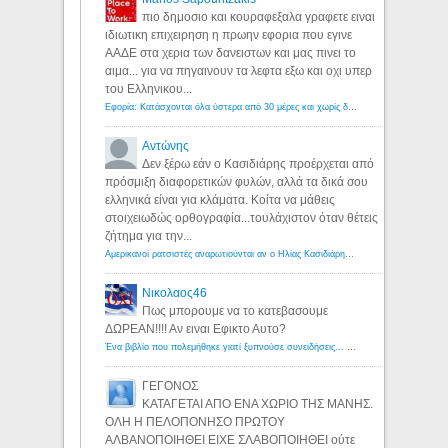
πιο δημοσιο και κουραφεξαλα γραφετε ειναι
ιδιωτικη επιχειρηση η πρωην εφορια που εγινε
ΑΑΔΕ στα χερια των δανειστων και μας πινει το
αιμα... για να πηγαινουν τα λεφτα εξω και οχι υπερ
του Ελληνικου...
Εφορία: Κατάσχονται όλα ύστερα από 30 μέρες και χωρίς δικαστικές αποφάσεις - Λόγιος Ερμής
Αντώνης
Δεν ξέρω εάν ο Κασιδιάρης προέρχεται από
πρόσμιξη διαφορετικών φυλών, αλλά τα δικά σου
ελληνικά είναι για κλάματα. Κοίτα να μάθεις
στοιχειωδώς ορθογραφία...τουλάχιστον όταν θέτεις
ζήτημα για την...
Αμερικανοί ρατσιστές αναρωτιούνται αν ο Ηλίας Κασιδιάρης ανήκει στη λευκή φυλή... - Λόγιος Ερμής
Νικολαος46
Πως μπορουμε να το κατεβασουμε
ΔΩΡΕΑΝ!!!! Αν ειναι Εφικτο Αυτο?
Ένα βιβλίο που πολεμήθηκε γιατί ξυπνούσε συνειδήσεις... - Λόγιος Ερμής | Η γνώση ξεκινάει με την αναζήτηση...
ΓΕΓΟΝΟΣ
ΚΑΤΑΓΕΤΑΙ ΑΠΟ ΕΝΑ ΧΩΡΙΟ ΤΗΣ ΜΑΝΗΣ.
ΟΛΗ Η ΠΕΛΟΠΟΝΗΣΟ ΠΡΩΤΟΥ
ΑΛΒΑΝΟΠΟΙΗΘΕΙ ΕΙΧΕ ΣΛΑΒΟΠΟΙΗΘΕΙ ούτε