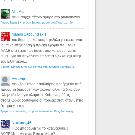
Mic Mic
Δεν υπάρχει τέτοιο άρθρο στο planetnews
Λόγιος Ερμής | Η γνώση ξεκινάει με την αναζήτηση...: Ιδού οι 18 που χρωστούν 11 δις ευρώ!
·
6 years ago
Manos Sapountzakis
πιο δημοσιο και κουραφεξαλα γραφετε ειναι
ιδιωτικη επιχειρηση η πρωην εφορια που εγινε
ΑΑΔΕ στα χερια των δανειστων και μας πινει το
αιμα... για να πηγαινουν τα λεφτα εξω και οχι υπερ
του Ελληνικου...
Εφορία: Κατάσχονται όλα ύστερα από 30 μέρες και χωρίς δικαστικές αποφάσεις - Λόγιος Ερμής
·
6 years ag
Αντώνης
Δεν ξέρω εάν ο Κασιδιάρης προέρχεται από
πρόσμιξη διαφορετικών φυλών, αλλά τα δικά σου
ελληνικά είναι για κλάματα. Κοίτα να μάθεις
στοιχειωδώς ορθογραφία...τουλάχιστον όταν θέτεις
ζήτημα για την...
Αμερικανοί ρατσιστές αναρωτιούνται αν ο Ηλίας Κασιδιάρης ανήκει στη λευκή φυλή... - Λόγιος Ερμής
·
7 yea
Νικολαος46
Πως μπορουμε να το κατεβασουμε
ΔΩΡΕΑΝ!!!! Αν ειναι Εφικτο Αυτο?