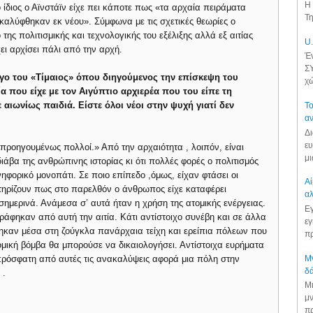
Η 
 ίδιος ο Αϊνστάϊν είχε πει κάποτε πως «τα αρχαία πειράματα
Τη
ακαλύφθηκαν εκ νέου». Σύμφωνα με τις σχετικές θεωρίες ο
ης πολιτισμικής και τεχνολογικής του εξέλιξης αλλά εξ αιτίας
U.
ει αρχίσει πάλι από την αρχή.
Έν
ΣΥ
γο του «Τίμαιος» όπου διηγούμενος την επίσκεψη του
χώ
 που είχε με τον Αιγύπτιο αρχιερέα που του είπε τη
 αιωνίως παιδιά. Είστε όλοι νέοι στην ψυχή γιατί δεν
Το
αν
Δι
ευ
προηγουμένως πολλοί.» Από την αρχαιότητα , λοιπόν, είναι
μι
ιάβα της ανθρώπινης ιστορίας κι ότι πολλές φορές ο πολιτισμός
φορικό μονοπάτι. Σε ποιο επίπεδο ,όμως, είχαν φτάσει οι
Αί
στηρίζουν πως στο παρελθόν ο άνθρωπος είχε καταφέρει
αλ
σημερινά. Ανάμεσα σ’ αυτά ήταν η χρήση της ατομικής ενέργειας.
Εγ
ράφηκαν από αυτή την αιτία. Κάτι αντίστοιχο συνέβη και σε άλλα
εγ
θηκαν μέσα στη ζούγκλα πανάρχαια τείχη και ερείπια πόλεων που
πρ
ομική βόμβα θα μπορούσε να δικαιολογήσει. Αντίστοιχα ευρήματα
Μν
 πρόσφατη από αυτές τις ανακαλύψεις αφορά μια πόλη στην
δά
 .
Μι
μν
πρ