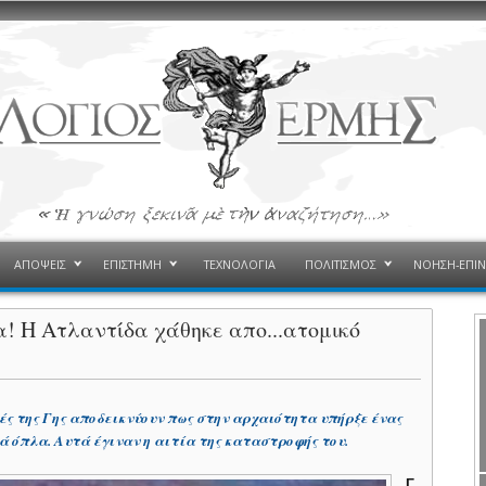
ΑΠΟΨΕΙΣ
ΕΠΙΣΤΗΜΗ
ΤΕΧΝΟΛΟΓΙΑ
ΠΟΛΙΤΙΣΜΟΣ
ΝΟΗΣΗ-ΕΠΙ
α! Η Ατλαντίδα χάθηκε απο...ατομικό
ς της Γης αποδεικνύουν πως στην αρχαιότητα υπήρξε ένας
ά όπλα. Αυτά έγιναν η αιτία της καταστροφής του.
Γ