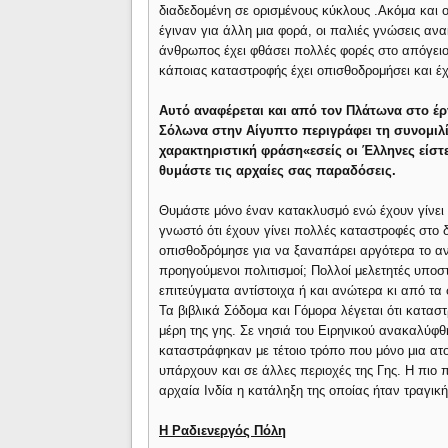
διαδεδομένη σε ορισμένους κύκλους .Ακόμα και ο
έγιναν για άλλη μια φορά, οι παλιές γνώσεις αν
άνθρωπος έχει φθάσει πολλές φορές στο απόγειο τ
κάποιας καταστροφής έχει οπισθοδρομήσει και έχ
Αυτό αναφέρεται και από τον Πλάτωνα στο έρ
Σόλωνα στην Αίγυπτο περιγράφει τη συνομιλία
χαρακτηριστική φράση«εσείς οι Έλληνες είστε
θυμάστε τις αρχαίες σας παραδόσεις.
Θυμάστε μόνο έναν κατακλυσμό ενώ έχουν γίνει 
γνωστό ότι έχουν γίνει πολλές καταστροφές στο δ
οπισθοδρόμησε για να ξαναπάρει αργότερα το ανη
προηγούμενοι πολιτισμοί; Πολλοί μελετητές υπο
επιτεύγματα αντίστοιχα ή και ανώτερα κι από τα 
Τα βιβλικά Σόδομα και Γόμορα λέγεται ότι καταστ
μέρη της γης. Σε νησιά του Ειρηνικού ανακαλύφ
καταστράφηκαν με τέτοιο τρόπο που μόνο μια ατ
υπάρχουν και σε άλλες περιοχές της Γης. Η πιο
αρχαία Ινδία η κατάληξη της οποίας ήταν τραγική
Η Ραδιενεργός Πόλη