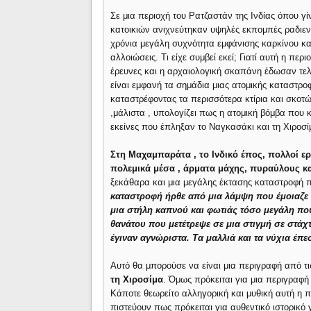
Σε μια περιοχή του Ρατζαστάν της Ινδίας όπου γ
κατοικιών ανιχνεύτηκαν υψηλές εκπομπές ραδιενέ
χρόνια μεγάλη συχνότητα εμφάνισης καρκίνου κα
αλλοιώσεις. Τι είχε συμβεί εκεί; Γιατί αυτή η πε
έρευνες και η αρχαιολογική σκαπάνη έδωσαν τε
είναι εμφανή τα σημάδια μιας ατομικής καταστρο
καταστρέφοντας τα περισσότερα κτίρια και σκοτ
,μάλιστα , υπολογίζει πως η ατομική βόμβα που
εκείνες που έπληξαν το Ναγκασάκι και τη Χιροσί
Στη Μαχαμπαράτα , το Ινδικό έπος, πολλοί 
πολεμικά μέσα , άρματα μάχης, πυραύλους κα
ξεκάθαρα και μια μεγάλης έκτασης καταστροφή 
καταστροφή ήρθε από μια λάμψη που έμοιαζε 
μια στήλη καπνού και φωτιάς τόσο μεγάλη που
θανάτου που μετέτρεψε σε μια στιγμή σε στά
έγιναν αγνώριστα. Τα μαλλιά και τα νύχια έπ
Αυτό θα μπορούσε να είναι μια περιγραφή από τ
τη Χιροσίμα
. Όμως πρόκειται για μια περιγραφ
Κάποτε θεωρείτο αλληγορική και μυθική αυτή η 
πιστεύουν πως πρόκειται για αυθεντικό ιστορικό 