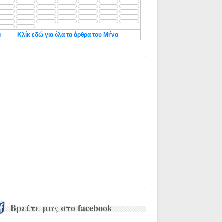
◄
Κλίκ εδώ για όλα τα άρθρα του Μήνα
Βρείτε μας στο facebook