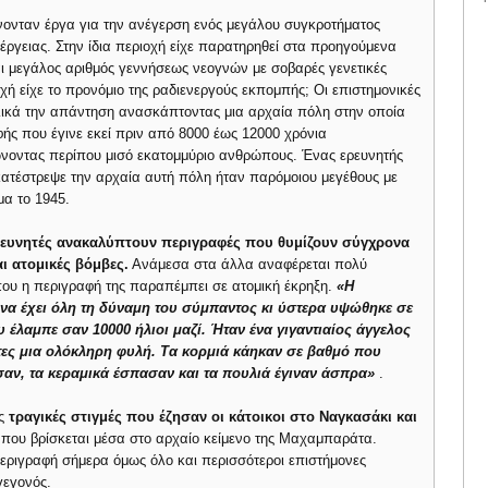
ίνονταν έργα για την ανέγερση ενός μεγάλου συγκροτήματος
ργειας. Στην ίδια περιοχή είχε παρατηρηθεί στα προηγούμενα
ι μεγάλος αριθμός γεννήσεως νεογνών με σοβαρές γενετικές
ριοχή είχε το προνόμιο της ραδιενεργούς εκπομπής; Οι επιστημονικές
λικά την απάντηση ανασκάπτοντας μια αρχαία πόλη στην οποία
φής που έγινε εκεί πριν από 8000 έως 12000 χρόνια
ώνοντας περίπου μισό εκατομμύριο ανθρώπους. Ένας ερευνητής
 κατέστρεψε την αρχαία αυτή πόλη ήταν παρόμοιου μεγέθους με
μα το 1945.
ερευνητές ανακαλύπτουν περιγραφές που θυμίζουν σύγχρονα
ι ατομικές βόμβες.
Ανάμεσα στα άλλα αναφέρεται πολύ
που η περιγραφή της παραπέμπει σε ατομική έκρηξη.
«Η
να έχει όλη τη δύναμη του σύμπαντος κι ύστερα υψώθηκε σε
 έλαμπε σαν 10000 ήλιοι μαζί. Ήταν ένα γιγαντιαίος άγγελος
χτες μια ολόκληρη φυλή. Τα κορμιά κάηκαν σε βαθμό που
εσαν, τα κεραμικά έσπασαν και τα πουλιά έγιναν άσπρα»
.
ις
τραγικές στιγμές που έζησαν οι κάτοικοι στο Ναγκασάκι και
ή που βρίσκεται μέσα στο αρχαίο κείμενο της Μαχαμπαράτα.
περιγραφή σήμερα όμως όλο και περισσότεροι επιστήμονες
γεγονός.