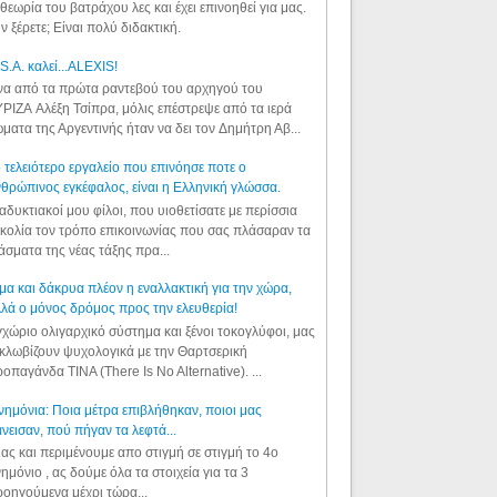
θεωρία του βατράχου λες και έχει επινοηθεί για μας.
ν ξέρετε; Είναι πολύ διδακτική.
S.A. καλεί...ALEXIS!
α από τα πρώτα ραντεβού του αρχηγού του
ΡΙΖΑ Αλέξη Τσίπρα, μόλις επέστρεψε από τα ιερά
ματα της Αργεντινής ήταν να δει τον Δημήτρη Αβ...
 τελειότερο εργαλείο που επινόησε ποτε ο
θρώπινος εγκέφαλος, είναι η Ελληνική γλώσσα.
αδυκτιακοί μου φίλοι, που υιοθετίσατε με περίσσια
κολία τον τρόπο επικοινωνίας που σας πλάσαραν τα
άσματα της νέας τάξης πρα...
μα και δάκρυα πλέον η εναλλακτική για την χώρα,
λά ο μόνος δρόμος προς την ελευθερία!
χώριο ολιγαρχικό σύστημα και ξένοι τοκογλύφοι, μας
κλωβίζουν ψυχολογικά με την Θαρτσερική
οπαγάνδα TINA (There Is No Alternative). ...
ημόνια: Ποια μέτρα επιβλήθηκαν, ποιοι μας
νεισαν, πού πήγαν τα λεφτά...
ας και περιμένουμε απο στιγμή σε στιγμή το 4ο
ημόνιο , ας δούμε όλα τα στοιχεία για τα 3
οηγούμενα μέχρι τώρα...