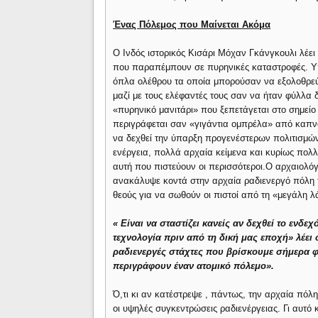
Ένας Πόλεμος που Μαίνεται Ακόμα
Ο Ινδός ιστορικός Κισάρι Μόχαν Γκάνγκουλι λέει 
που παραπέμπουν σε πυρηνικές καταστροφές. Υπ
όπλα ολέθρου τα οποία μπορούσαν να εξολοθρεύ
μαζί με τους ελέφαντές τους σαν να ήταν φύλλα 
«πυρηνικό μανιτάρι» που ξεπετάγεται στο σημείο
περιγράφεται σαν «γιγάντια ομπρέλα» από καπνό
να δεχθεί την ύπαρξη προγενέστερων πολιτισμών
ενέργεια, πολλά αρχαία κείμενα και κυρίως πολλ
αυτή που πιστεύουν οι περισσότεροι.Ο αρχαιολόγο
ανακάλυψε κοντά στην αρχαία ραδιενεργό πόλη 
θεούς για να σωθούν οι πιστοί από τη «μεγάλη 
« Είναι να σταστίζει κανείς αν δεχθεί το ενδ
τεχνολογία πριν από τη δική μας εποχή» λέε
ραδιενεργές στάχτες που βρίσκουμε σήμερα φα
περιγράφουν έναν ατομικό πόλεμο».
Ό,τι κι αν κατέστρεψε , πάντως, την αρχαία πόλη
οι υψηλές συγκεντρώσεις ραδιενέργειας. Γι αυτό 