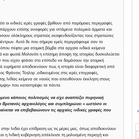
ότι οι ινδικές ιερές γραφές βρίθουν από παρόμοιες περιγραφές
άρχουν επίσης αναφορές για ιπτάμενα πολεμικά άρματα και
σουν ολόκληρους στρατούς εκσφενδονίζοντας τους στρατιώτες
δέντρων. Αυτό δε που σήμερα εμείς περιγράφουμε σαν το
 όπου πέφτει μια ατομική βόμβα στα αρχαία ινδικά κείμενα
 και φωτιά.Μολονότι η επίσημη άποψη της ιστορίας δυσκολεύεται
 που είχαν φτάσει στο επίπεδο να δαμάσουν την ατομική
ά ευρήματα αποδεικνύουν πως η ιστορία είναι διαφορετική από
ς Φράνσις Τέηλορ ,ειδικευμένος στις ιερές επιγραφές,
της Ινδίας κείμενα σε ναούς που απευθύνουν έκκληση στους
λάμψη» που καταστρέφει τα πάντα.
εχόμενο κάποιος πολιτισμός να είχε αναπτύξει πυρηνική
ι ο Βρετανός αρχαιολόγος και συμπληρώνει « ωστόσο οι
ίνεται να επιβεβαιώνουν τις αρχαίες ινδικές γραφές που
 στην Ινδία έχει επίδραση ως τις μέρες μας, όπως αποδεικνύουν
και η Ινδική κυβέρνηση απέκλεισε τη μολυσμένη περιοχή και