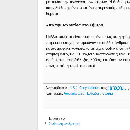
ματαίωσε την ανέγερση των κτιρίων. Η άυξηση 
και χιλιάδες χρόνια μετά ένας πυρηνικός πόλεμος
θύματα.
Από την Ατλαντίδα στο Σήμερα
Πολλοί μάλιστα είναι πεποισμένοι πως αυτή η τε
παρούσα εποχή ενσαρκώνονται πολλοί άνθρωποι
καταστράφηκε –σύμφωνα με μια άποψη- από τη λ
ατομική ενέργεια. Οι μαζικές ενσαρκώσεις είναι ε
εκείνοι που τότε διάλεξαν λάθος, και έκαναν επ
πάλι, αυτή τη φορά πιο σοφά.
Αναρτήθηκε από
S.J. Chryssoloras
στις
10:30:00 π.μ.
Κατηγορία:
Αποκαλύψεις
,
Ελλάδα
,
Ιστορία
Επόμενο
Νεότερη ανάρτηση