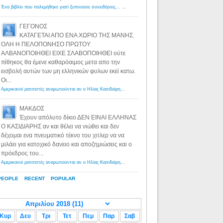
Ένα βιβλίο που πολεμήθηκε γιατί ξυπνούσε συνειδήσεις... - Λόγιος Ερμής | Η γνώση ξεκινάει με την αναζήτηση...
ΓΕΓΟΝΟΣ
ΚΑΤΑΓΕΤΑΙ ΑΠΟ ΕΝΑ ΧΩΡΙΟ ΤΗΣ ΜΑΝΗΣ.
ΟΛΗ Η ΠΕΛΟΠΟΝΗΣΟ ΠΡΩΤΟΥ
ΑΛΒΑΝΟΠΟΙΗΘΕΙ ΕΙΧΕ ΣΛΑΒΟΠΟΙΗΘΕΙ ούτε
πίθηκος θα έμενε καθαρόαιμος μετα απο την
εισβολή αυτών των μη ελληνικών φυλων εκεί κατω.
Οι...
Αμερικανοί ρατσιστές αναρωτιούνται αν ο Ηλίας Κασιδιάρης ανήκει στη λευκή φυλή... - Λόγιος Ερμής
·
8 yea
ΜΑΚΔΟΣ
Έχουν απόλυτο δίκιο ΔΕΝ ΕΙΝΑΙ ΕΛΛΗΝΑΣ
Ο ΚΑΣΙΔΙΑΡΗΣ αν και θέλει να νιώθει και δεν
δέχομαι ενα πνευματικό τέκνο του χιτλερ να να
μιλάει για κατοχικό δανειο και αποζημιώσεις και ο
πρόεδρος του...
Αμερικανοί ρατσιστές αναρωτιούνται αν ο Ηλίας Κασιδιάρης ανήκει στη λευκή φυλή... - Λόγιος Ερμής
·
8 yea
PEOPLE
RECENT
POPULAR
Κυρ
Δευ
Τρι
Τετ
Πεμ
Παρ
Σαβ