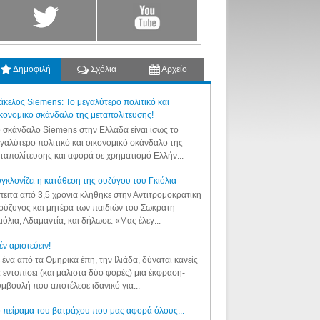
Δημοφιλή
Σχόλια
Αρχείο
κελος Siemens: Το μεγαλύτερο πολιτικό και
κονομικό σκάνδαλο της μεταπολίτευσης!
 σκάνδαλο Siemens στην Ελλάδα είναι ίσως το
γαλύτερο πολιτικό και οικονομικό σκάνδαλο της
ταπολίτευσης και αφορά σε χρηματισμό Ελλήν...
γκλονίζει η κατάθεση της συζύγου του Γκιόλια
ειτα από 3,5 χρόνια κλήθηκε στην Αντιτρομοκρατική
σύζυγος και μητέρα των παιδιών του Σωκράτη
ιόλια, Αδαμαντία, και δήλωσε: «Μας έλεγ...
έν αριστεύειν!
 ένα από τα Ομηρικά έπη, την Ιλιάδα, δύναται κανείς
 εντοπίσει (και μάλιστα δύο φορές) μια έκφραση-
μβουλή που αποτέλεσε ιδανικό για...
 πείραμα του βατράχου που μας αφορά όλους...