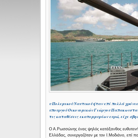
υ Πολεμικού Ναυτικού ήταν επί πολλά χρόνια 
υπουργού Οικονομικών Γιώργου Παπακωνσταν
τις καταθέσεις εκατομμυρίων ευρώ, είχε σβη
Ο Α.Ρωσσώνης ένας ψηλός κατάξανθος ευθυτενή
Ελλάδας, συνεργαζόταν με τον Ι.Μοδιάνο, επί πο