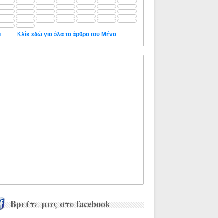
◄
Κλίκ εδώ για όλα τα άρθρα του Μήνα
Βρείτε μας στο facebook