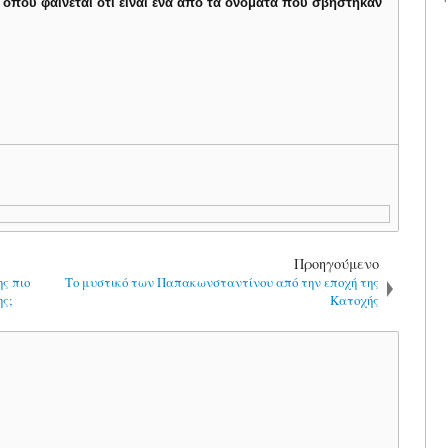
, όπου φαίνεται ότι είναι ένα από τα ονόματα που σβήστηκαν
Προηγούμενο
ης πιο
Το μυστικό των Παπακωνσταντίνου από την εποχή της
ης;
Κατοχής