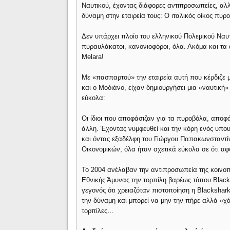
Ναυτικού, έχοντας διάφορες αντιπροσωπείες, αλλ
δύναμη στην εταιρεία τους: Ο ιταλικός οίκος πυ
Δεν υπάρχει πλοίο του ελληνικού Πολεμικού Ναυ
πυραυλάκατοι, κανονιοφόροι, όλα. Ακόμα και 
Melara!
Με «πασπαρτού» την εταιρεία αυτή που κέρδιζε 
και ο Μοδιάνο, είχαν δημιουργήσει μια «ναυτική
εύκολα:
Οι ίδιοι που αποφάσιζαν για τα πυροβόλα, αποφά
άλλη. Έχοντας νυμφευθεί και την κόρη ενός υπ
και όντας εξαδέλφη του Γιώργου Παπακωνσταντί
Οικονομικών, όλα ήταν σχετικά εύκολα σε ότι αφ
Το 2004 ανέλαβαν την αντιπροσωπεία της κοινο
Εθνικής Άμυνας την τορπίλη βαρέως τύπου Black
γεγονός ότι χρειαζόταν πιστοποίηση η Blackshar
την δύναμη και μπορεί να μην την πήρε αλλά «χ
τορπίλες…