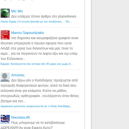
Mic Mic
Δεν υπάρχει τέτοιο άρθρο στο planetnews
Λόγιος Ερμής | Η γνώση ξεκινάει με την αναζήτηση...: Ιδού οι 18 που χρωστούν 11 δις ευρώ!
·
6 years ago
Manos Sapountzakis
πιο δημοσιο και κουραφεξαλα γραφετε ειναι
ιδιωτικη επιχειρηση η πρωην εφορια που εγινε
ΑΑΔΕ στα χερια των δανειστων και μας πινει το
αιμα... για να πηγαινουν τα λεφτα εξω και οχι υπερ
του Ελληνικου...
Εφορία: Κατάσχονται όλα ύστερα από 30 μέρες και χωρίς δικαστικές αποφάσεις - Λόγιος Ερμής
·
6 years ag
Αντώνης
Δεν ξέρω εάν ο Κασιδιάρης προέρχεται από
πρόσμιξη διαφορετικών φυλών, αλλά τα δικά σου
ελληνικά είναι για κλάματα. Κοίτα να μάθεις
στοιχειωδώς ορθογραφία...τουλάχιστον όταν θέτεις
ζήτημα για την...
Αμερικανοί ρατσιστές αναρωτιούνται αν ο Ηλίας Κασιδιάρης ανήκει στη λευκή φυλή... - Λόγιος Ερμής
·
7 yea
Νικολαος46
Πως μπορουμε να το κατεβασουμε
ΔΩΡΕΑΝ!!!! Αν ειναι Εφικτο Αυτο?