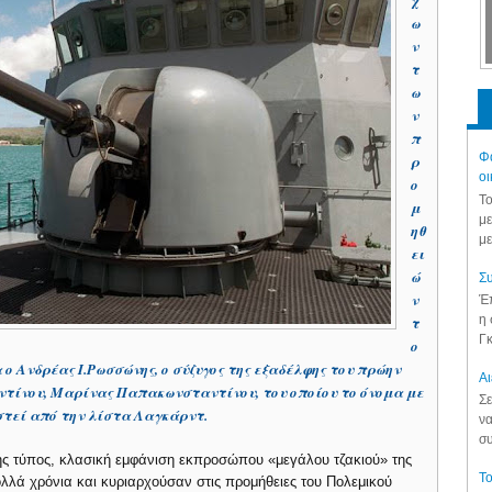
χ
ω
ν
τ
ω
ν
π
Φά
ρ
οι
ο
Το
μ
με
ηθ
με
ει
ώ
Συ
ν
Έπ
η 
τ
Γκ
ο
ο Ανδρέας Ι.Ρωσσώνης, ο σύζυγος της εξαδέλφης του πρώην
Aι
τίνου, Μαρίνας Παπακωνσταντίνου, του οποίου το όνομα με
Σε
στεί από την λίστα Λαγκάρντ.
να
συ
ς τύπος, κλασική εμφάνιση εκπροσώπου «μεγάλου τζακιού» της
Το
λλά χρόνια και κυριαρχούσαν στις προμήθειες του Πολεμικού