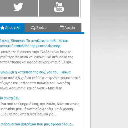
Δημοφιλή
Σχόλια
Αρχείο
κελος Siemens: Το μεγαλύτερο πολιτικό και
κονομικό σκάνδαλο της μεταπολίτευσης!
 σκάνδαλο Siemens στην Ελλάδα είναι ίσως το
γαλύτερο πολιτικό και οικονομικό σκάνδαλο της
ταπολίτευσης και αφορά σε χρηματισμό Ελλήν...
γκλονίζει η κατάθεση της συζύγου του Γκιόλια
ειτα από 3,5 χρόνια κλήθηκε στην Αντιτρομοκρατική
σύζυγος και μητέρα των παιδιών του Σωκράτη
ιόλια, Αδαμαντία, και δήλωσε: «Μας έλεγ...
έν αριστεύειν!
 ένα από τα Ομηρικά έπη, την Ιλιάδα, δύναται κανείς
 εντοπίσει (και μάλιστα δύο φορές) μια έκφραση-
μβουλή που αποτέλεσε ιδανικό για...
 πείραμα του βατράχου που μας αφορά όλους...