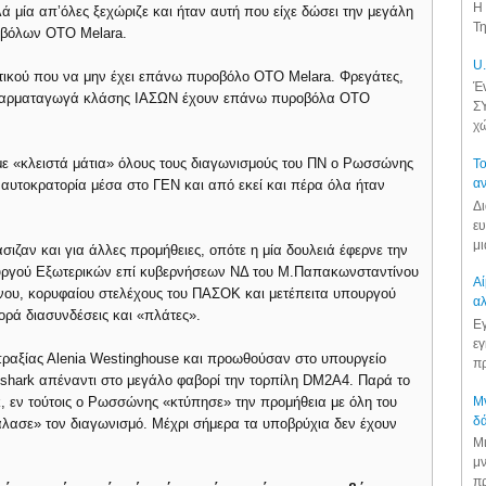
Η 
ά μία απ’όλες ξεχώριζε και ήταν αυτή που είχε δώσει την μεγάλη
Τη
ροβόλων OTO Melara.
U.
τικού που να μην έχει επάνω πυροβόλο ΟΤΟ Melara. Φρεγάτες,
Έν
τα αρματαγωγά κλάσης ΙΑΣΩΝ έχουν επάνω πυροβόλα OTO
ΣΥ
χώ
με «κλειστά μάτια» όλους τους διαγωνισμούς του ΠΝ ο Ρωσσώνης
Το
αν
» αυτοκρατορία μέσα στο ΓΕΝ και από εκεί και πέρα όλα ήταν
Δι
ευ
μι
σιζαν και για άλλες προμήθειες, οπότε η μία δουλειά έφερνε την
ουργού Εξωτερικών επί κυβερνήσεων ΝΔ του Μ.Παπακωνσταντίνου
Αί
νου, κορυφαίου στελέχους του ΠΑΣΟΚ και μετέπειτα υπουργού
αλ
ορά διασυνδέσεις και «πλάτες».
Εγ
εγ
πραξίας Αlenia Westinghouse και προωθούσαν στο υπουργείο
πρ
shark απέναντι στο μεγάλο φαβορί την τορπίλη DM2Α4. Παρά το
Μν
k, εν τούτοις ο Ρωσσώνης «κτύπησε» την προμήθεια με όλη του
δά
άλασε» τον διαγωνισμό. Μέχρι σήμερα τα υποβρύχια δεν έχουν
Μι
μν
πρ