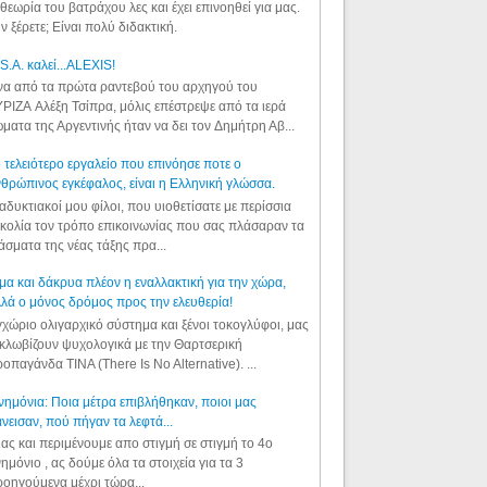
θεωρία του βατράχου λες και έχει επινοηθεί για μας.
ν ξέρετε; Είναι πολύ διδακτική.
S.A. καλεί...ALEXIS!
α από τα πρώτα ραντεβού του αρχηγού του
ΡΙΖΑ Αλέξη Τσίπρα, μόλις επέστρεψε από τα ιερά
ματα της Αργεντινής ήταν να δει τον Δημήτρη Αβ...
 τελειότερο εργαλείο που επινόησε ποτε ο
θρώπινος εγκέφαλος, είναι η Ελληνική γλώσσα.
αδυκτιακοί μου φίλοι, που υιοθετίσατε με περίσσια
κολία τον τρόπο επικοινωνίας που σας πλάσαραν τα
άσματα της νέας τάξης πρα...
μα και δάκρυα πλέον η εναλλακτική για την χώρα,
λά ο μόνος δρόμος προς την ελευθερία!
χώριο ολιγαρχικό σύστημα και ξένοι τοκογλύφοι, μας
κλωβίζουν ψυχολογικά με την Θαρτσερική
οπαγάνδα TINA (There Is No Alternative). ...
ημόνια: Ποια μέτρα επιβλήθηκαν, ποιοι μας
νεισαν, πού πήγαν τα λεφτά...
ας και περιμένουμε απο στιγμή σε στιγμή το 4ο
ημόνιο , ας δούμε όλα τα στοιχεία για τα 3
οηγούμενα μέχρι τώρα...