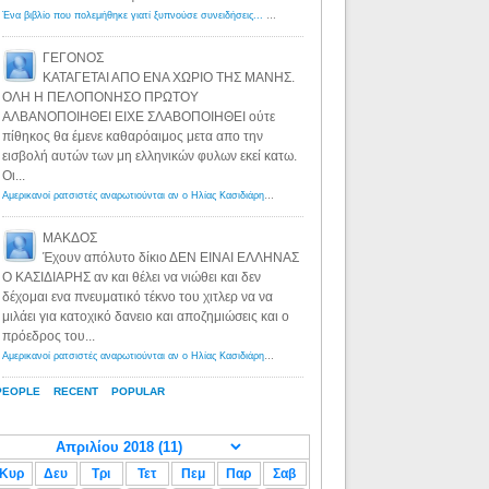
Ένα βιβλίο που πολεμήθηκε γιατί ξυπνούσε συνειδήσεις... - Λόγιος Ερμής | Η γνώση ξεκινάει με την αναζήτηση...
ΓΕΓΟΝΟΣ
ΚΑΤΑΓΕΤΑΙ ΑΠΟ ΕΝΑ ΧΩΡΙΟ ΤΗΣ ΜΑΝΗΣ.
ΟΛΗ Η ΠΕΛΟΠΟΝΗΣΟ ΠΡΩΤΟΥ
ΑΛΒΑΝΟΠΟΙΗΘΕΙ ΕΙΧΕ ΣΛΑΒΟΠΟΙΗΘΕΙ ούτε
πίθηκος θα έμενε καθαρόαιμος μετα απο την
εισβολή αυτών των μη ελληνικών φυλων εκεί κατω.
Οι...
Αμερικανοί ρατσιστές αναρωτιούνται αν ο Ηλίας Κασιδιάρης ανήκει στη λευκή φυλή... - Λόγιος Ερμής
·
8 yea
ΜΑΚΔΟΣ
Έχουν απόλυτο δίκιο ΔΕΝ ΕΙΝΑΙ ΕΛΛΗΝΑΣ
Ο ΚΑΣΙΔΙΑΡΗΣ αν και θέλει να νιώθει και δεν
δέχομαι ενα πνευματικό τέκνο του χιτλερ να να
μιλάει για κατοχικό δανειο και αποζημιώσεις και ο
πρόεδρος του...
Αμερικανοί ρατσιστές αναρωτιούνται αν ο Ηλίας Κασιδιάρης ανήκει στη λευκή φυλή... - Λόγιος Ερμής
·
8 yea
PEOPLE
RECENT
POPULAR
Κυρ
Δευ
Τρι
Τετ
Πεμ
Παρ
Σαβ