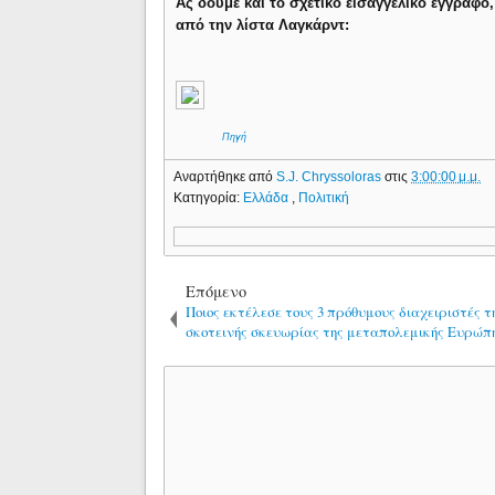
Ας δούμε και το σχετικό εισαγγελικό έγγραφο
από την λίστα Λαγκάρντ:
Πηγή
Αναρτήθηκε από
S.J. Chryssoloras
στις
3:00:00 μ.μ.
Κατηγορία:
Ελλάδα
,
Πολιτική
Επόμενο
Ποιος εκτέλεσε τους 3 πρόθυμους διαχειριστές τ
σκοτεινής σκευωρίας της μεταπολεμικής Ευρώπ