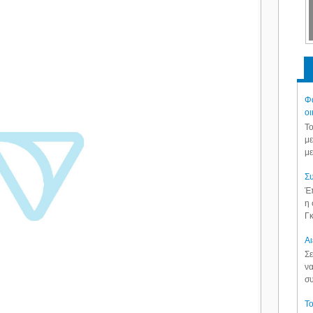
Φά
οι
Το
με
με
Συ
Έπ
η 
Γκ
Aι
Σε
να
συ
Το