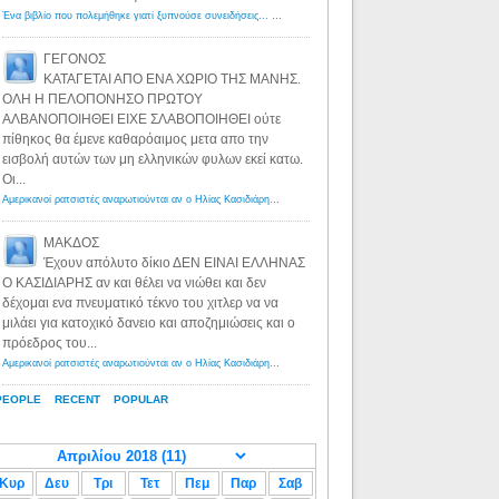
Ένα βιβλίο που πολεμήθηκε γιατί ξυπνούσε συνειδήσεις... - Λόγιος Ερμής | Η γνώση ξεκινάει με την αναζήτηση...
ΓΕΓΟΝΟΣ
ΚΑΤΑΓΕΤΑΙ ΑΠΟ ΕΝΑ ΧΩΡΙΟ ΤΗΣ ΜΑΝΗΣ.
ΟΛΗ Η ΠΕΛΟΠΟΝΗΣΟ ΠΡΩΤΟΥ
ΑΛΒΑΝΟΠΟΙΗΘΕΙ ΕΙΧΕ ΣΛΑΒΟΠΟΙΗΘΕΙ ούτε
πίθηκος θα έμενε καθαρόαιμος μετα απο την
εισβολή αυτών των μη ελληνικών φυλων εκεί κατω.
Οι...
Αμερικανοί ρατσιστές αναρωτιούνται αν ο Ηλίας Κασιδιάρης ανήκει στη λευκή φυλή... - Λόγιος Ερμής
·
8 yea
ΜΑΚΔΟΣ
Έχουν απόλυτο δίκιο ΔΕΝ ΕΙΝΑΙ ΕΛΛΗΝΑΣ
Ο ΚΑΣΙΔΙΑΡΗΣ αν και θέλει να νιώθει και δεν
δέχομαι ενα πνευματικό τέκνο του χιτλερ να να
μιλάει για κατοχικό δανειο και αποζημιώσεις και ο
πρόεδρος του...
Αμερικανοί ρατσιστές αναρωτιούνται αν ο Ηλίας Κασιδιάρης ανήκει στη λευκή φυλή... - Λόγιος Ερμής
·
8 yea
PEOPLE
RECENT
POPULAR
Κυρ
Δευ
Τρι
Τετ
Πεμ
Παρ
Σαβ