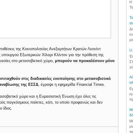
Η 
Τη
Το
αν
Δι
ευ
μι
υποθέσεις της Κοινοπολιτείας Ανεξαρτήτων Κρατών Λεονίντ
U.
ας υπουργού Εξωτερικών Χίλαρι Κλίντον για την πρόθεση της
Έν
ικασίες στο μετασοβιετικό χώρο,
μπορούν να προκαλέσουν μόνο
ΣΥ
χώ
Αί
ντιταχθούν στις διαδικασίες ενοποίησης στο μετασοβιετικό
αλ
 αναβίωσης της ΕΣΣΔ
, έγραψε η εφημερίδα Financial Times.
Εγ
εγ
ασοβιετικό χώρο και η Ευρασιατική Ένωση έχει όλες τις
πρ
ούς παγκόσμιους παίκτες, κάτι, το οποίο προφανώς και δεν
 ίδιος.
Μν
δά
Μι
μν
πρ