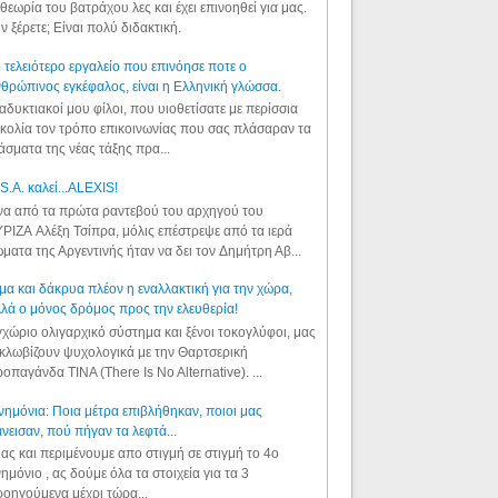
θεωρία του βατράχου λες και έχει επινοηθεί για μας.
ν ξέρετε; Είναι πολύ διδακτική.
 τελειότερο εργαλείο που επινόησε ποτε ο
θρώπινος εγκέφαλος, είναι η Ελληνική γλώσσα.
αδυκτιακοί μου φίλοι, που υιοθετίσατε με περίσσια
κολία τον τρόπο επικοινωνίας που σας πλάσαραν τα
άσματα της νέας τάξης πρα...
S.A. καλεί...ALEXIS!
α από τα πρώτα ραντεβού του αρχηγού του
ΡΙΖΑ Αλέξη Τσίπρα, μόλις επέστρεψε από τα ιερά
ματα της Αργεντινής ήταν να δει τον Δημήτρη Αβ...
μα και δάκρυα πλέον η εναλλακτική για την χώρα,
λά ο μόνος δρόμος προς την ελευθερία!
χώριο ολιγαρχικό σύστημα και ξένοι τοκογλύφοι, μας
κλωβίζουν ψυχολογικά με την Θαρτσερική
οπαγάνδα TINA (There Is No Alternative). ...
ημόνια: Ποια μέτρα επιβλήθηκαν, ποιοι μας
νεισαν, πού πήγαν τα λεφτά...
ας και περιμένουμε απο στιγμή σε στιγμή το 4ο
ημόνιο , ας δούμε όλα τα στοιχεία για τα 3
οηγούμενα μέχρι τώρα...