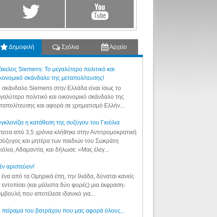
Δημοφιλή
Σχόλια
Αρχείο
κελος Siemens: Το μεγαλύτερο πολιτικό και
κονομικό σκάνδαλο της μεταπολίτευσης!
 σκάνδαλο Siemens στην Ελλάδα είναι ίσως το
γαλύτερο πολιτικό και οικονομικό σκάνδαλο της
ταπολίτευσης και αφορά σε χρηματισμό Ελλήν...
γκλονίζει η κατάθεση της συζύγου του Γκιόλια
ειτα από 3,5 χρόνια κλήθηκε στην Αντιτρομοκρατική
σύζυγος και μητέρα των παιδιών του Σωκράτη
ιόλια, Αδαμαντία, και δήλωσε: «Μας έλεγ...
έν αριστεύειν!
 ένα από τα Ομηρικά έπη, την Ιλιάδα, δύναται κανείς
 εντοπίσει (και μάλιστα δύο φορές) μια έκφραση-
μβουλή που αποτέλεσε ιδανικό για...
 πείραμα του βατράχου που μας αφορά όλους...