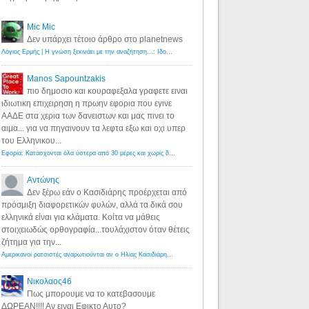
Mic Mic
Δεν υπάρχει τέτοιο άρθρο στο planetnews
Λόγιος Ερμής | Η γνώση ξεκινάει με την αναζήτηση...: Ιδού οι 18 που χρωστούν 11 δις ευρώ!
·
6 years ago
Manos Sapountzakis
πιο δημοσιο και κουραφεξαλα γραφετε ειναι
ιδιωτικη επιχειρηση η πρωην εφορια που εγινε
ΑΑΔΕ στα χερια των δανειστων και μας πινει το
αιμα... για να πηγαινουν τα λεφτα εξω και οχι υπερ
του Ελληνικου...
Εφορία: Κατάσχονται όλα ύστερα από 30 μέρες και χωρίς δικαστικές αποφάσεις - Λόγιος Ερμής
·
6 years ag
Αντώνης
Δεν ξέρω εάν ο Κασιδιάρης προέρχεται από
πρόσμιξη διαφορετικών φυλών, αλλά τα δικά σου
ελληνικά είναι για κλάματα. Κοίτα να μάθεις
στοιχειωδώς ορθογραφία...τουλάχιστον όταν θέτεις
ζήτημα για την...
Αμερικανοί ρατσιστές αναρωτιούνται αν ο Ηλίας Κασιδιάρης ανήκει στη λευκή φυλή... - Λόγιος Ερμής
·
7 yea
Νικολαος46
Πως μπορουμε να το κατεβασουμε
ΔΩΡΕΑΝ!!!! Αν ειναι Εφικτο Αυτο?