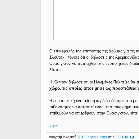
Ο επικεφαλής της επιτροπής της Δούμας για τις 
Σλούτσκι, τόνισε ότι οι δηλώσεις της Αμερικανίδ
Ουάσιγκτον να αντιταχθεί στις ενοποιητικές διαδ
λύπη.
Η Κλίντον δήλωσε ότι οι Ηνωμένες Πολιτείες
θα α
χώρο, τις οποίες αποτίμησε ως προσπάθεια
Η ευρασιατική ενοποίηση κερδίζει έδαφος στο μετ
πιθανότητες να καταστεί ένας από τους σημαντικ
επιθυμούν να επιτρέψουν στην Ουάσιγκτον, είπε ο
Πηγή
Αναρτήθηκε από
S.J. Chryssoloras
στις
3:00:00 μ.μ.