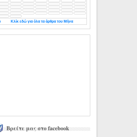
◄
Κλίκ εδώ για όλα τα άρθρα του Μήνα
Βρείτε μας στο facebook