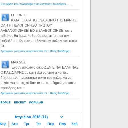
Ένα βιβλίο που πολεμήθηκε γιατί ξυπνούσε συνειδήσεις... - Λόγιος Ερμής | Η γνώση ξεκινάει με την αναζήτηση...
ΓΕΓΟΝΟΣ
ΚΑΤΑΓΕΤΑΙ ΑΠΟ ΕΝΑ ΧΩΡΙΟ ΤΗΣ ΜΑΝΗΣ.
ΟΛΗ Η ΠΕΛΟΠΟΝΗΣΟ ΠΡΩΤΟΥ
ΑΛΒΑΝΟΠΟΙΗΘΕΙ ΕΙΧΕ ΣΛΑΒΟΠΟΙΗΘΕΙ ούτε
πίθηκος θα έμενε καθαρόαιμος μετα απο την
εισβολή αυτών των μη ελληνικών φυλων εκεί κατω.
Οι...
Αμερικανοί ρατσιστές αναρωτιούνται αν ο Ηλίας Κασιδιάρης ανήκει στη λευκή φυλή... - Λόγιος Ερμής
·
8 yea
ΜΑΚΔΟΣ
Έχουν απόλυτο δίκιο ΔΕΝ ΕΙΝΑΙ ΕΛΛΗΝΑΣ
Ο ΚΑΣΙΔΙΑΡΗΣ αν και θέλει να νιώθει και δεν
δέχομαι ενα πνευματικό τέκνο του χιτλερ να να
μιλάει για κατοχικό δανειο και αποζημιώσεις και ο
πρόεδρος του...
Αμερικανοί ρατσιστές αναρωτιούνται αν ο Ηλίας Κασιδιάρης ανήκει στη λευκή φυλή... - Λόγιος Ερμής
·
8 yea
PEOPLE
RECENT
POPULAR
Κυρ
Δευ
Τρι
Τετ
Πεμ
Παρ
Σαβ