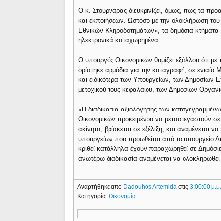
Ο κ. Στουρνάρας διευκρινίζει, όμως, πως τα π
και εκποιήσεων. Ωστόσο με την ολοκλήρωση του
Εθνικών Κληροδοτημάτων», τα δημόσια κτήματα α
ηλεκτρονικά καταχωρημένα.
Ο υπουργός Οικονομικών θυμίζει εξάλλου ότι με 
ορίστηκε αρμόδια για την καταγραφή, σε ενιαίο 
και ειδικότερα των Υπουργείων, των Δημοσίων Επ
μετοχικού τους κεφαλαίου, των Δημοσίων Οργαν
«Η διαδικασία αξιολόγησης των καταγεγραμμένω
Οικονομικών προκειμένου να μεταστεγαστούν σε
ακίνητα, βρίσκεται σε εξέλιξη, και αναμένεται 
υπουργείων που προωθείται από το υπουργείο Δι
κριθεί κατάλληλα έχουν παραχωρηθεί σε Δημόσιες
ανωτέρω διαδικασία αναμένεται να ολοκληρωθεί 
Αναρτήθηκε από
Dadouhos Artemida
στις
3:00:00 μ.μ
Κατηγορία:
Οικονομία