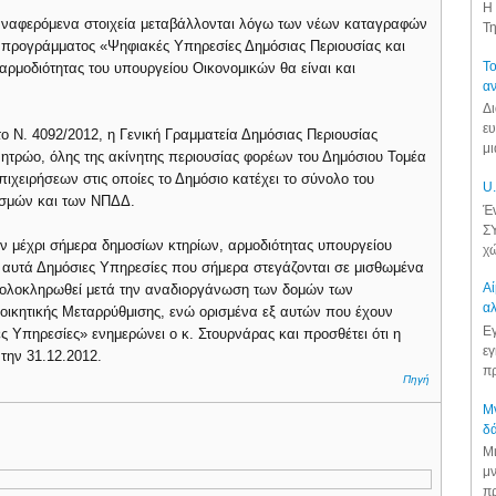
Η 
ροαναφερόμενα στοιχεία μεταβάλλονται λόγω των νέων καταγραφών
Τη
 προγράμματος «Ψηφιακές Υπηρεσίες Δημόσιας Περιουσίας και
Το
ρμοδιότητας του υπουργείου Οικονομικών θα είναι και
αν
Δι
ευ
το Ν. 4092/2012, η Γενική Γραμματεία Δημόσιας Περιουσίας
μι
Μητρώο, όλης της ακίνητης περιουσίας φορέων του Δημόσιου Τομέα
ιχειρήσεων στις οποίες το Δημόσιο κατέχει το σύνολο του
U.
ισμών και των ΝΠΔΔ.
Έν
ΣΥ
ν μέχρι σήμερα δημοσίων κτηρίων, αρμοδιότητας υπουργείου
χώ
 αυτά Δημόσιες Υπηρεσίες που σήμερα στεγάζονται σε μισθωμένα
Αί
να ολοκληρωθεί μετά την αναδιοργάνωση των δομών των
αλ
οικητικής Μεταρρύθμισης, ενώ ορισμένα εξ αυτών που έχουν
Εγ
 Υπηρεσίες» ενημερώνει ο κ. Στουρνάρας και προσθέτει ότι η
εγ
την 31.12.2012.
πρ
Πηγή
Μν
.
δά
Μι
μν
πρ