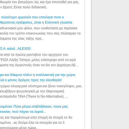
θεωρία του βατράχου λες και έχει επινοηθεί για μας.
ν ξέρετε; Είναι πολύ διδακτική.
 τελειότερο εργαλείο που επινόησε ποτε ο
θρώπινος εγκέφαλος, είναι η Ελληνική γλώσσα.
αδυκτιακοί μου φίλοι, που υιοθετίσατε με περίσσια
κολία τον τρόπο επικοινωνίας που σας πλάσαραν τα
άσματα της νέας τάξης πρα...
S.A. καλεί...ALEXIS!
α από τα πρώτα ραντεβού του αρχηγού του
ΡΙΖΑ Αλέξη Τσίπρα, μόλις επέστρεψε από τα ιερά
ματα της Αργεντινής ήταν να δει τον Δημήτρη Αβ...
μα και δάκρυα πλέον η εναλλακτική για την χώρα,
λά ο μόνος δρόμος προς την ελευθερία!
χώριο ολιγαρχικό σύστημα και ξένοι τοκογλύφοι, μας
κλωβίζουν ψυχολογικά με την Θαρτσερική
οπαγάνδα TINA (There Is No Alternative). ...
ημόνια: Ποια μέτρα επιβλήθηκαν, ποιοι μας
νεισαν, πού πήγαν τα λεφτά...
ας και περιμένουμε απο στιγμή σε στιγμή το 4ο
ημόνιο , ας δούμε όλα τα στοιχεία για τα 3
οηγούμενα μέχρι τώρα...