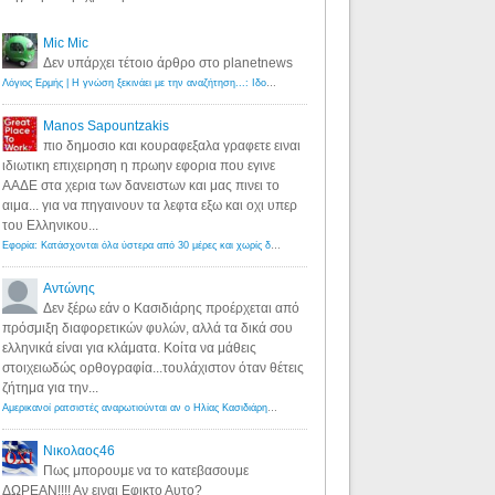
Mic Mic
Δεν υπάρχει τέτοιο άρθρο στο planetnews
Λόγιος Ερμής | Η γνώση ξεκινάει με την αναζήτηση...: Ιδού οι 18 που χρωστούν 11 δις ευρώ!
·
6 years ago
Manos Sapountzakis
πιο δημοσιο και κουραφεξαλα γραφετε ειναι
ιδιωτικη επιχειρηση η πρωην εφορια που εγινε
ΑΑΔΕ στα χερια των δανειστων και μας πινει το
αιμα... για να πηγαινουν τα λεφτα εξω και οχι υπερ
του Ελληνικου...
Εφορία: Κατάσχονται όλα ύστερα από 30 μέρες και χωρίς δικαστικές αποφάσεις - Λόγιος Ερμής
·
6 years ag
Αντώνης
Δεν ξέρω εάν ο Κασιδιάρης προέρχεται από
πρόσμιξη διαφορετικών φυλών, αλλά τα δικά σου
ελληνικά είναι για κλάματα. Κοίτα να μάθεις
στοιχειωδώς ορθογραφία...τουλάχιστον όταν θέτεις
ζήτημα για την...
Αμερικανοί ρατσιστές αναρωτιούνται αν ο Ηλίας Κασιδιάρης ανήκει στη λευκή φυλή... - Λόγιος Ερμής
·
7 yea
Νικολαος46
Πως μπορουμε να το κατεβασουμε
ΔΩΡΕΑΝ!!!! Αν ειναι Εφικτο Αυτο?