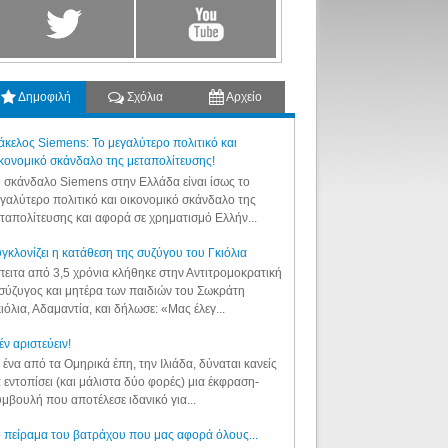
Δημοφιλή
Σχόλια
Αρχείο
κελος Siemens: Το μεγαλύτερο πολιτικό και
κονομικό σκάνδαλο της μεταπολίτευσης!
 σκάνδαλο Siemens στην Ελλάδα είναι ίσως το
γαλύτερο πολιτικό και οικονομικό σκάνδαλο της
ταπολίτευσης και αφορά σε χρηματισμό Ελλήν...
γκλονίζει η κατάθεση της συζύγου του Γκιόλια
ειτα από 3,5 χρόνια κλήθηκε στην Αντιτρομοκρατική
σύζυγος και μητέρα των παιδιών του Σωκράτη
ιόλια, Αδαμαντία, και δήλωσε: «Μας έλεγ...
έν αριστεύειν!
 ένα από τα Ομηρικά έπη, την Ιλιάδα, δύναται κανείς
 εντοπίσει (και μάλιστα δύο φορές) μια έκφραση-
μβουλή που αποτέλεσε ιδανικό για...
 πείραμα του βατράχου που μας αφορά όλους...