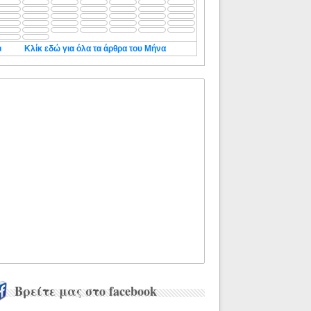
◄
Κλίκ εδώ για όλα τα άρθρα του Μήνα
Βρείτε μας στο facebook