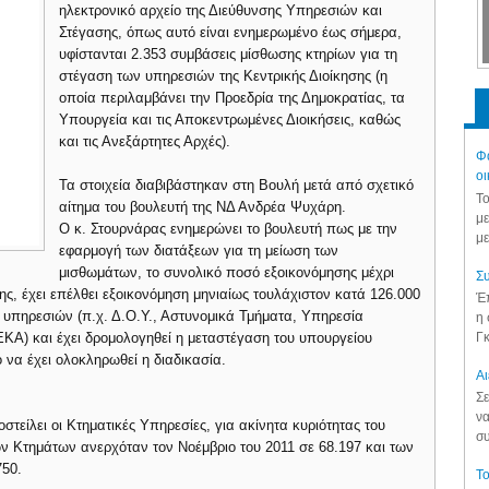
ηλεκτρονικό αρχείο της Διεύθυνσης Υπηρεσιών και
Στέγασης, όπως αυτό είναι ενημερωμένο έως σήμερα,
υφίστανται 2.353 συμβάσεις μίσθωσης κτηρίων για τη
στέγαση των υπηρεσιών της Κεντρικής Διοίκησης (η
οποία περιλαμβάνει την Προεδρία της Δημοκρατίας, τα
Υπουργεία και τις Αποκεντρωμένες Διοικήσεις, καθώς
και τις Ανεξάρτητες Αρχές).
Φά
οι
Τα στοιχεία διαβιβάστηκαν στη Βουλή μετά από σχετικό
Το
αίτημα του βουλευτή της ΝΔ Ανδρέα Ψυχάρη.
με
Ο κ. Στουρνάρας ενημερώνει το βουλευτή πως με την
με
εφαρμογή των διατάξεων για τη μείωση των
μισθωμάτων, το συνολικό ποσό εξοικονόμησης μέχρι
Συ
σης, έχει επέλθει εξοικονόμηση μηνιαίως τουλάχιστον κατά 126.000
Έπ
υπηρεσιών (π.χ. Δ.Ο.Υ., Αστυνομικά Τμήματα, Υπηρεσία
η 
Γκ
Α) και έχει δρομολογηθεί η μεταστέγαση του υπουργείου
 να έχει ολοκληρωθεί η διαδικασία.
Aι
Σε
να
στείλει οι Κτηματικές Υπηρεσίες, για ακίνητα κυριότητας του
συ
ν Κτημάτων ανερχόταν τον Νοέμβριο του 2011 σε 68.197 και των
750.
Το