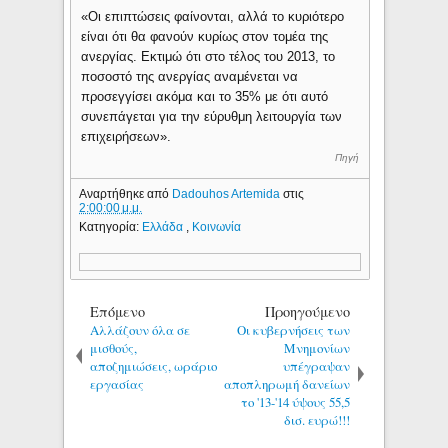
«Οι επιπτώσεις φαίνονται, αλλά το κυριότερο
είναι ότι θα φανούν κυρίως στον τομέα της
ανεργίας. Εκτιμώ ότι στο τέλος του 2013, το
ποσοστό της ανεργίας αναμένεται να
προσεγγίσει ακόμα και το 35% με ότι αυτό
συνεπάγεται για την εύρυθμη λειτουργία των
επιχειρήσεων».
Πηγή
Αναρτήθηκε από
Dadouhos Artemida
στις
2:00:00 μ.μ.
Κατηγορία:
Ελλάδα
,
Κοινωνία
Επόμενο
Προηγούμενο
Αλλάζουν όλα σε
Οι κυβερνήσεις των
μισθούς,
Μνημονίων
αποζημιώσεις, ωράριο
υπέγραψαν
εργασίας
αποπληρωμή δανείων
το '13-'14 ύψους 55,5
δισ. ευρώ!!!