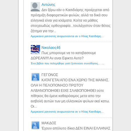
Αντώνης
Δεν ξέρω εάν ο Κασιδιάρης προέρχεται από
πρόσμιξη διαφορετικών φυλών, αλλά τα δικά σου
ελληνικά είναι για κλάματα. Κοίτα να μάθεις
στοιχειωδώς ορθογραφία...τουλάχιστον όταν θέτεις
ζήτημα για την...
Αμερικανοί ρατσιστές αναρωτιούνται αν ο Ηλίας Κασιδιάρης ανήκει στη λευκή φυλή... - Λόγιος Ερμής
Νικολαος46
Πως μπορουμε να το κατεβασουμε
ΔΩΡΕΑΝ!!!! Αν ειναι Εφικτο Αυτο?
Ένα βιβλίο που πολεμήθηκε γιατί ξυπνούσε συνειδήσεις... - Λόγιος Ερμής | Η γνώση ξεκινάει με την αναζήτηση...
ΓΕΓΟΝΟΣ
ΚΑΤΑΓΕΤΑΙ ΑΠΟ ΕΝΑ ΧΩΡΙΟ ΤΗΣ ΜΑΝΗΣ.
ΟΛΗ Η ΠΕΛΟΠΟΝΗΣΟ ΠΡΩΤΟΥ
ΑΛΒΑΝΟΠΟΙΗΘΕΙ ΕΙΧΕ ΣΛΑΒΟΠΟΙΗΘΕΙ ούτε
πίθηκος θα έμενε καθαρόαιμος μετα απο την
εισβολή αυτών των μη ελληνικών φυλων εκεί κατω.
Οι...
Αμερικανοί ρατσιστές αναρωτιούνται αν ο Ηλίας Κασιδιάρης ανήκει στη λευκή φυλή... - Λόγιος Ερμής
ΜΑΚΔΟΣ
Έχουν απόλυτο δίκιο ΔΕΝ ΕΙΝΑΙ ΕΛΛΗΝΑΣ