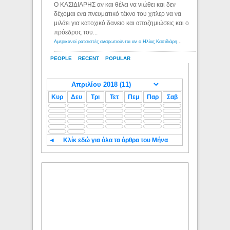
Ο ΚΑΣΙΔΙΑΡΗΣ αν και θέλει να νιώθει και δεν
δέχομαι ενα πνευματικό τέκνο του χιτλερ να να
μιλάει για κατοχικό δανειο και αποζημιώσεις και ο
πρόεδρος του...
Αμερικανοί ρατσιστές αναρωτιούνται αν ο Ηλίας Κασιδιάρης ανήκει στη λευκή φυλή... - Λόγιος Ερμής
PEOPLE
RECENT
POPULAR
Κυρ
Δευ
Τρι
Τετ
Πεμ
Παρ
Σαβ
◄
Κλίκ εδώ για όλα τα άρθρα του Μήνα