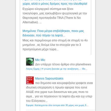
χώρα, αλλά ο μόνος δρόμος προς την ελευθερία!
Εγχώριο ολιγαρχικό σύστημα και ξένοι
τοκογλύφοι, μας εγκλωβίζουν ψυχολογικά με την
Θαρτσερική προπαγάνδα TINA (There Is No
Alternative). ...
Μνημόνια: Ποια μέτρα επιβλήθηκαν, ποιοι μας
δάνεισαν, πού πήγαν τα λεφτά...
Μιας και περιμένουμε απο στιγμή σε στιγμή το 4ο
μνημόνιο , ας δούμε όλα τα στοιχεία για τα 3
προηγούμενα μέχρι τώρα...
Mic Mic
Δεν υπάρχει τέτοιο άρθρο στο planetnews
Λόγιος Ερμής | Η γνώση ξεκινάει με την αναζήτηση...: Ιδού οι 18 που χρωστούν 11 δις ευρώ!
Manos Sapountzakis
πιο δημοσιο και κουραφεξαλα γραφετε ειναι
ιδιωτικη επιχειρηση η πρωην εφορια που εγινε
ΑΑΔΕ στα χερια των δανειστων και μας πινει το
αιμα... για να πηγαινουν τα λεφτα εξω και οχι υπερ
του Ελληνικου...
Εφορία: Κατάσχονται όλα ύστερα από 30 μέρες και χωρίς δικαστικές αποφάσεις - Λόγιος Ερμής