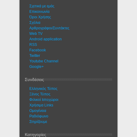
Σχετικά με εμάς
Eπικοινωνία
Όροι Χρήσης
Σχόλια
Αρθρογράφοι/Συντάκτες
Web TV
Android application
RSS
Facebook
Twitter
Youtube Channel
Google+
Συνδέσεις
Ελληνικός Τύπος
Ξένος Τύπος
Φιλικοί Ιστοχώροι
Χρήσιμα Links
Ομογένεια
Ραδιόφωνο
Στηρίζουμε
Κατηγορίες