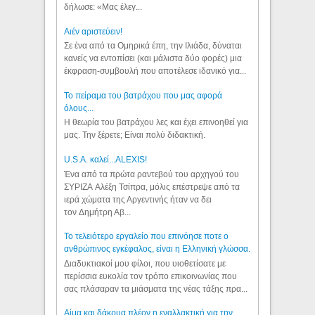
δήλωσε: «Μας έλεγ...
Aιέν αριστεύειν!
Σε ένα από τα Ομηρικά έπη, την Ιλιάδα, δύναται
κανείς να εντοπίσει (και μάλιστα δύο φορές) μια
έκφραση-συμβουλή που αποτέλεσε ιδανικό για...
Το πείραμα του βατράχου που μας αφορά
όλους...
Η θεωρία του βατράχου λες και έχει επινοηθεί για
μας. Την ξέρετε; Είναι πολύ διδακτική.
U.S.A. καλεί...ALEXIS!
Ένα από τα πρώτα ραντεβού του αρχηγού του
ΣΥΡΙΖΑ Αλέξη Τσίπρα, μόλις επέστρεψε από τα
ιερά χώματα της Αργεντινής ήταν να δει
τον Δημήτρη Αβ...
Το τελειότερο εργαλείο που επινόησε ποτε ο
ανθρώπινος εγκέφαλος, είναι η Ελληνική γλώσσα.
Διαδυκτιακοί μου φίλοι, που υιοθετίσατε με
περίσσια ευκολία τον τρόπο επικοινωνίας που
σας πλάσαραν τα μιάσματα της νέας τάξης πρα...
Αίμα και δάκρυα πλέον η εναλλακτική για την