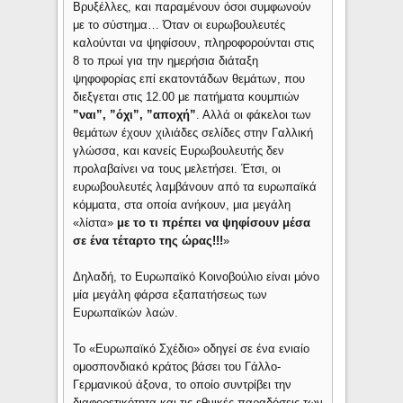
Βρυξέλλες, και παραμένουν όσοι συμφωνούν
με το σύστημα… Όταν οι ευρωβουλευτές
καλούνται να ψηφίσουν, πληροφορούνται στις
8 το πρωί για την ημερήσια διάταξη
ψηφοφορίας επί εκατοντάδων θεμάτων, που
διεξγεται στις 12.00 με πατήματα κουμπιών
”ναι”, ”όχι”, ”αποχή”
. Αλλά οι φάκελοι των
θεμάτων έχουν χιλιάδες σελίδες στην Γαλλική
γλώσσα, και κανείς Ευρωβουλευτής δεν
προλαβαίνει να τους μελετήσει. Έτσι, οι
ευρωβουλευτές λαμβάνουν από τα ευρωπαϊκά
κόμματα, στα οποία ανήκουν, μια μεγάλη
«λίστα»
με το τι πρέπει να ψηφίσουν μέσα
σε ένα τέταρτο της ώρας!!!
»
Δηλαδή, το Ευρωπαϊκό Κοινοβούλιο είναι μόνο
μία μεγάλη φάρσα εξαπατήσεως των
Ευρωπαϊκών λαών.
Το «Ευρωπαϊκό Σχέδιο» οδηγεί σε ένα ενιαίο
ομοσπονδιακό κράτος βάσει του Γάλλο-
Γερμανικού άξονα, το οποίο συντρίβει την
διαφορετικότητα και τις εθνικές παραδόσεις των