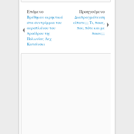
Επόμενο
Προηγούμενο
Βρέθηκαν εκρηκτικά
Διαπραγμάτευση
στα συντρίμμια του
είπατε;;; Τι, ποιος,
αεροπλάνου του
που, πότε και με
προέδρου της
ποιον;;;
Πολωνίας Λεχ
Κατσίνσκι