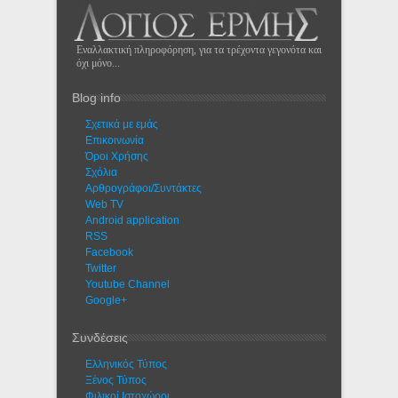
Εναλλακτική πληροφόρηση, για τα τρέχοντα γεγονότα και
όχι μόνο...
Blog info
Σχετικά με εμάς
Eπικοινωνία
Όροι Χρήσης
Σχόλια
Αρθρογράφοι/Συντάκτες
Web TV
Android application
RSS
Facebook
Twitter
Youtube Channel
Google+
Συνδέσεις
Ελληνικός Τύπος
Ξένος Τύπος
Φιλικοί Ιστοχώροι