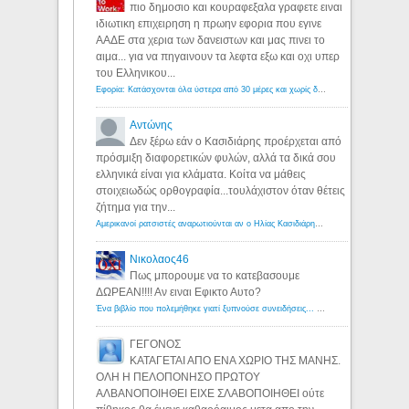
πιο δημοσιο και κουραφεξαλα γραφετε ειναι
ιδιωτικη επιχειρηση η πρωην εφορια που εγινε
ΑΑΔΕ στα χερια των δανειστων και μας πινει το
αιμα... για να πηγαινουν τα λεφτα εξω και οχι υπερ
του Ελληνικου...
Εφορία: Κατάσχονται όλα ύστερα από 30 μέρες και χωρίς δικαστικές αποφάσεις - Λόγιος Ερμής
Αντώνης
Δεν ξέρω εάν ο Κασιδιάρης προέρχεται από
πρόσμιξη διαφορετικών φυλών, αλλά τα δικά σου
ελληνικά είναι για κλάματα. Κοίτα να μάθεις
στοιχειωδώς ορθογραφία...τουλάχιστον όταν θέτεις
ζήτημα για την...
Αμερικανοί ρατσιστές αναρωτιούνται αν ο Ηλίας Κασιδιάρης ανήκει στη λευκή φυλή... - Λόγιος Ερμής
Νικολαος46
Πως μπορουμε να το κατεβασουμε
ΔΩΡΕΑΝ!!!! Αν ειναι Εφικτο Αυτο?
Ένα βιβλίο που πολεμήθηκε γιατί ξυπνούσε συνειδήσεις... - Λόγιος Ερμής | Η γνώση ξεκινάει με την αναζήτηση...
ΓΕΓΟΝΟΣ
ΚΑΤΑΓΕΤΑΙ ΑΠΟ ΕΝΑ ΧΩΡΙΟ ΤΗΣ ΜΑΝΗΣ.
ΟΛΗ Η ΠΕΛΟΠΟΝΗΣΟ ΠΡΩΤΟΥ
ΑΛΒΑΝΟΠΟΙΗΘΕΙ ΕΙΧΕ ΣΛΑΒΟΠΟΙΗΘΕΙ ούτε