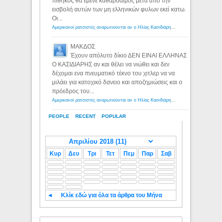
πίθηκος θα έμενε καθαρόαιμος μετα απο την
εισβολή αυτών των μη ελληνικών φυλων εκεί κατω.
Οι...
Αμερικανοί ρατσιστές αναρωτιούνται αν ο Ηλίας Κασιδιάρης ανήκει στη λευκή φυλή... - Λόγιος Ερμής
ΜΑΚΔΟΣ
Έχουν απόλυτο δίκιο ΔΕΝ ΕΙΝΑΙ ΕΛΛΗΝΑΣ
Ο ΚΑΣΙΔΙΑΡΗΣ αν και θέλει να νιώθει και δεν
δέχομαι ενα πνευματικό τέκνο του χιτλερ να να
μιλάει για κατοχικό δανειο και αποζημιώσεις και ο
πρόεδρος του...
Αμερικανοί ρατσιστές αναρωτιούνται αν ο Ηλίας Κασιδιάρης ανήκει στη λευκή φυλή... - Λόγιος Ερμής
PEOPLE
RECENT
POPULAR
Κυρ
Δευ
Τρι
Τετ
Πεμ
Παρ
Σαβ
◄
Κλίκ εδώ για όλα τα άρθρα του Μήνα