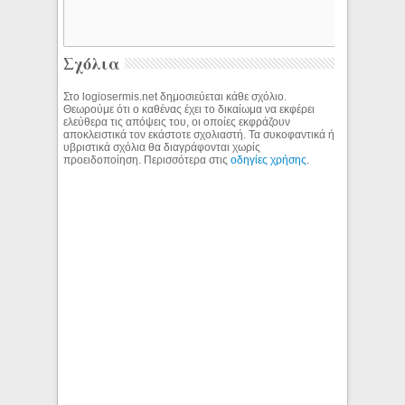
Σχόλια
Στο logiosermis.net δημοσιεύεται κάθε σχόλιο.
Θεωρούμε ότι ο καθένας έχει το δικαίωμα να εκφέρει
ελεύθερα τις απόψεις του, οι οποίες εκφράζουν
αποκλειστικά τον εκάστοτε σχολιαστή. Τα συκοφαντικά ή
υβριστικά σχόλια θα διαγράφονται χωρίς
προειδοποίηση. Περισσότερα στις
οδηγίες χρήσης
.