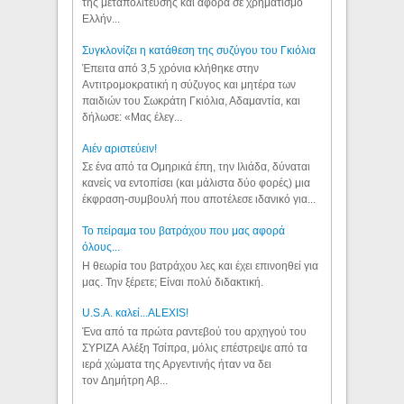
της μεταπολίτευσης και αφορά σε χρηματισμό
Ελλήν...
Συγκλονίζει η κατάθεση της συζύγου του Γκιόλια
Έπειτα από 3,5 χρόνια κλήθηκε στην
Αντιτρομοκρατική η σύζυγος και μητέρα των
παιδιών του Σωκράτη Γκιόλια, Αδαμαντία, και
δήλωσε: «Μας έλεγ...
Aιέν αριστεύειν!
Σε ένα από τα Ομηρικά έπη, την Ιλιάδα, δύναται
κανείς να εντοπίσει (και μάλιστα δύο φορές) μια
έκφραση-συμβουλή που αποτέλεσε ιδανικό για...
Το πείραμα του βατράχου που μας αφορά
όλους...
Η θεωρία του βατράχου λες και έχει επινοηθεί για
μας. Την ξέρετε; Είναι πολύ διδακτική.
U.S.A. καλεί...ALEXIS!
Ένα από τα πρώτα ραντεβού του αρχηγού του
ΣΥΡΙΖΑ Αλέξη Τσίπρα, μόλις επέστρεψε από τα
ιερά χώματα της Αργεντινής ήταν να δει
τον Δημήτρη Αβ...