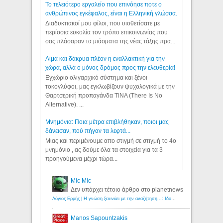
Το τελειότερο εργαλείο που επινόησε ποτε ο
ανθρώπινος εγκέφαλος, είναι η Ελληνική γλώσσα.
Διαδυκτιακοί μου φίλοι, που υιοθετίσατε με
περίσσια ευκολία τον τρόπο επικοινωνίας που
σας πλάσαραν τα μιάσματα της νέας τάξης πρα...
Αίμα και δάκρυα πλέον η εναλλακτική για την
χώρα, αλλά ο μόνος δρόμος προς την ελευθερία!
Εγχώριο ολιγαρχικό σύστημα και ξένοι
τοκογλύφοι, μας εγκλωβίζουν ψυχολογικά με την
Θαρτσερική προπαγάνδα TINA (There Is No
Alternative). ...
Μνημόνια: Ποια μέτρα επιβλήθηκαν, ποιοι μας
δάνεισαν, πού πήγαν τα λεφτά...
Μιας και περιμένουμε απο στιγμή σε στιγμή το 4ο
μνημόνιο , ας δούμε όλα τα στοιχεία για τα 3
προηγούμενα μέχρι τώρα...
Mic Mic
Δεν υπάρχει τέτοιο άρθρο στο planetnews
Λόγιος Ερμής | Η γνώση ξεκινάει με την αναζήτηση...: Ιδού οι 18 που χρωστούν 11 δις ευρώ!
Manos Sapountzakis