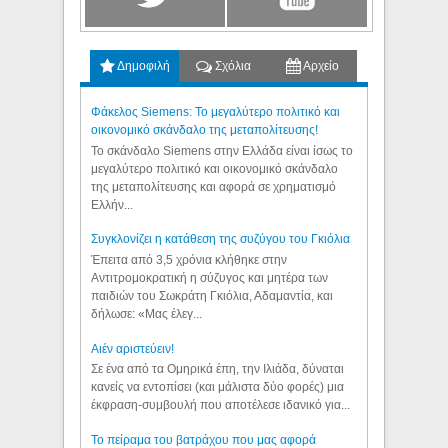
Δημοφιλή
Σχόλια
Αρχείο
Φάκελος Siemens: Το μεγαλύτερο πολιτικό και
οικονομικό σκάνδαλο της μεταπολίτευσης!
Το σκάνδαλο Siemens στην Ελλάδα είναι ίσως το
μεγαλύτερο πολιτικό και οικονομικό σκάνδαλο
της μεταπολίτευσης και αφορά σε χρηματισμό
Ελλήν...
Συγκλονίζει η κατάθεση της συζύγου του Γκιόλια
Έπειτα από 3,5 χρόνια κλήθηκε στην
Αντιτρομοκρατική η σύζυγος και μητέρα των
παιδιών του Σωκράτη Γκιόλια, Αδαμαντία, και
δήλωσε: «Μας έλεγ...
Aιέν αριστεύειν!
Σε ένα από τα Ομηρικά έπη, την Ιλιάδα, δύναται
κανείς να εντοπίσει (και μάλιστα δύο φορές) μια
έκφραση-συμβουλή που αποτέλεσε ιδανικό για...
Το πείραμα του βατράχου που μας αφορά