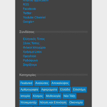
Android application
RSS
Facebook
Twitter
Youtube Channel
Google+
Συνδέσεις
Ελληνικός Τύπος
Ξένος Τύπος
Φιλικοί Ιστοχώροι
Χρήσιμα Links
Ομογένεια
Ραδιόφωνο
Στηρίζουμε
Κατηγορίες
Featured
Αναλύσεις
Αποκαλύψεις
Αρθρογραφία
Αφιερώματα
Ελλάδα
Επιστήμη
Ιστορία
Κόσμος
Μυθολογία
Νέα Τάξη
Ντοκιμαντέρ
Νόηση και Επινόηση
Οικονομία