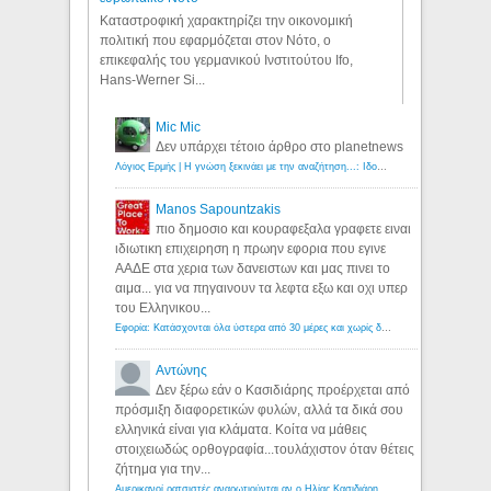
Καταστροφική χαρακτηρίζει την οικονομική
πολιτική που εφαρμόζεται στον Νότο, ο
επικεφαλής του γερμανικού Ινστιτούτου Ifo,
Hans-Werner Si...
Mic Mic
Δεν υπάρχει τέτοιο άρθρο στο planetnews
Λόγιος Ερμής | Η γνώση ξεκινάει με την αναζήτηση...: Ιδού οι 18 που χρωστούν 11 δις ευρώ!
Manos Sapountzakis
πιο δημοσιο και κουραφεξαλα γραφετε ειναι
ιδιωτικη επιχειρηση η πρωην εφορια που εγινε
ΑΑΔΕ στα χερια των δανειστων και μας πινει το
αιμα... για να πηγαινουν τα λεφτα εξω και οχι υπερ
του Ελληνικου...
Εφορία: Κατάσχονται όλα ύστερα από 30 μέρες και χωρίς δικαστικές αποφάσεις - Λόγιος Ερμής
Αντώνης
Δεν ξέρω εάν ο Κασιδιάρης προέρχεται από
πρόσμιξη διαφορετικών φυλών, αλλά τα δικά σου
ελληνικά είναι για κλάματα. Κοίτα να μάθεις
στοιχειωδώς ορθογραφία...τουλάχιστον όταν θέτεις
ζήτημα για την...
Αμερικανοί ρατσιστές αναρωτιούνται αν ο Ηλίας Κασιδιάρης ανήκει στη λευκή φυλή... - Λόγιος Ερμής