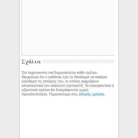
Σχόλια
Στο logiosermis.net δημοσιεύεται κάθε σχόλιο.
Θεωρούμε ότι ο καθένας έχει το δικαίωμα να εκφέρει
ελεύθερα τις απόψεις του, οι οποίες εκφράζουν
αποκλειστικά τον εκάστοτε σχολιαστή. Τα συκοφαντικά ή
υβριστικά σχόλια θα διαγράφονται χωρίς
προειδοποίηση. Περισσότερα στις
οδηγίες χρήσης
.