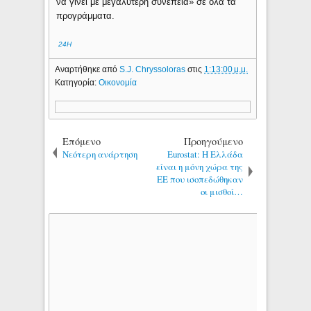
να γίνει με μεγαλύτερη συνέπεια» σε όλα τα
προγράμματα.
24H
Αναρτήθηκε από
S.J. Chryssoloras
στις
1:13:00 μ.μ.
Κατηγορία:
Οικονομία
Επόμενο
Προηγούμενο
Νεότερη ανάρτηση
Eurostat: Η Ελλάδα
είναι η μόνη χώρα της
ΕΕ που ισοπεδώθηκαν
οι μισθοί…