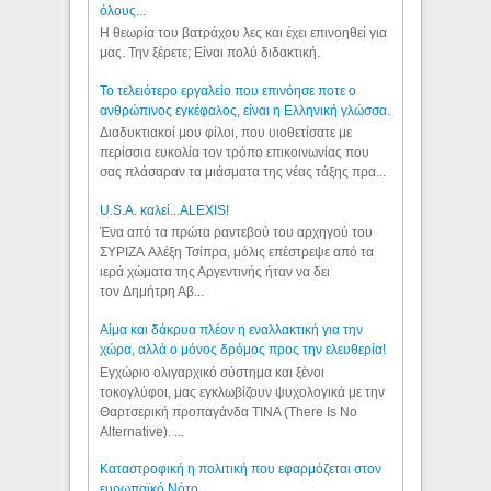
όλους...
Η θεωρία του βατράχου λες και έχει επινοηθεί για
μας. Την ξέρετε; Είναι πολύ διδακτική.
Το τελειότερο εργαλείο που επινόησε ποτε ο
ανθρώπινος εγκέφαλος, είναι η Ελληνική γλώσσα.
Διαδυκτιακοί μου φίλοι, που υιοθετίσατε με
περίσσια ευκολία τον τρόπο επικοινωνίας που
σας πλάσαραν τα μιάσματα της νέας τάξης πρα...
U.S.A. καλεί...ALEXIS!
Ένα από τα πρώτα ραντεβού του αρχηγού του
ΣΥΡΙΖΑ Αλέξη Τσίπρα, μόλις επέστρεψε από τα
ιερά χώματα της Αργεντινής ήταν να δει
τον Δημήτρη Αβ...
Αίμα και δάκρυα πλέον η εναλλακτική για την
χώρα, αλλά ο μόνος δρόμος προς την ελευθερία!
Εγχώριο ολιγαρχικό σύστημα και ξένοι
τοκογλύφοι, μας εγκλωβίζουν ψυχολογικά με την
Θαρτσερική προπαγάνδα TINA (There Is No
Alternative). ...
Καταστροφική η πολιτική που εφαρμόζεται στον
ευρωπαϊκό Νότο