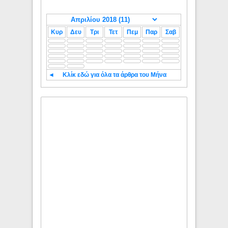
Κυρ
Δευ
Τρι
Τετ
Πεμ
Παρ
Σαβ
◄
Κλίκ εδώ για όλα τα άρθρα του Μήνα