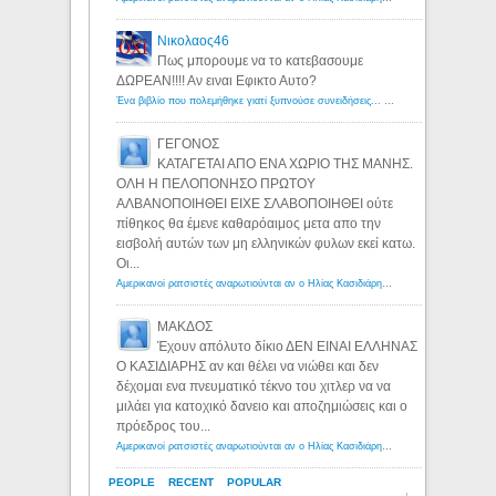
Νικολαος46
Πως μπορουμε να το κατεβασουμε
ΔΩΡΕΑΝ!!!! Αν ειναι Εφικτο Αυτο?
Ένα βιβλίο που πολεμήθηκε γιατί ξυπνούσε συνειδήσεις... - Λόγιος Ερμής | Η γνώση ξεκινάει με την αναζήτηση...
ΓΕΓΟΝΟΣ
ΚΑΤΑΓΕΤΑΙ ΑΠΟ ΕΝΑ ΧΩΡΙΟ ΤΗΣ ΜΑΝΗΣ.
ΟΛΗ Η ΠΕΛΟΠΟΝΗΣΟ ΠΡΩΤΟΥ
ΑΛΒΑΝΟΠΟΙΗΘΕΙ ΕΙΧΕ ΣΛΑΒΟΠΟΙΗΘΕΙ ούτε
πίθηκος θα έμενε καθαρόαιμος μετα απο την
εισβολή αυτών των μη ελληνικών φυλων εκεί κατω.
Οι...
Αμερικανοί ρατσιστές αναρωτιούνται αν ο Ηλίας Κασιδιάρης ανήκει στη λευκή φυλή... - Λόγιος Ερμής
ΜΑΚΔΟΣ
Έχουν απόλυτο δίκιο ΔΕΝ ΕΙΝΑΙ ΕΛΛΗΝΑΣ
Ο ΚΑΣΙΔΙΑΡΗΣ αν και θέλει να νιώθει και δεν
δέχομαι ενα πνευματικό τέκνο του χιτλερ να να
μιλάει για κατοχικό δανειο και αποζημιώσεις και ο
πρόεδρος του...
Αμερικανοί ρατσιστές αναρωτιούνται αν ο Ηλίας Κασιδιάρης ανήκει στη λευκή φυλή... - Λόγιος Ερμής
PEOPLE
RECENT
POPULAR