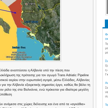
Φά
οι
Το
με
με
Συ
Έπ
η 
 Ελλάδα αναπτύσσει η Αλβανία υπό την πίεση που
Γκ
οκλήρωση της πρότασης για τον αγωγό Trans Adriatic Pipeline
υσικού αερίου στην ευρωπαϊκή αγορά, μέσω Ελλάδας, Αλβανίας
Aι
ι για την Αλβανία εξαιρετικής σημασίας έργο, καθώς θα βάλει τη
Σε
ον ρόλο της στα Βαλκάνια, ενώ πρόκειται για ιδιαίτερα μεγάλη
να
ϋπόθεση
συ
ν ανάμεσα στις χώρες διέλευσης και ένα από τα «αγκάθια»
Το