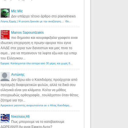
Mic Mic
Δεν υπάρχει τέτοιο άρθρο στο planetnews
Λόγιος Ερμής | Η γνώση ξεκινάει με την αναζήτηση...: Ιδού οι 18 που χρωστούν 11 δις ευρώ!
·
6 years ago
Manos Sapountzakis
πιο δημοσιο και κουραφεξαλα γραφετε ειναι
ιδιωτικη επιχειρηση η πρωην εφορια που εγινε
ΑΑΔΕ στα χερια των δανειστων και μας πινει το
αιμα... για να πηγαινουν τα λεφτα εξω και οχι υπερ
του Ελληνικου...
Εφορία: Κατάσχονται όλα ύστερα από 30 μέρες και χωρίς δικαστικές αποφάσεις - Λόγιος Ερμής
·
6 years ag
Αντώνης
Δεν ξέρω εάν ο Κασιδιάρης προέρχεται από
πρόσμιξη διαφορετικών φυλών, αλλά τα δικά σου
ελληνικά είναι για κλάματα. Κοίτα να μάθεις
στοιχειωδώς ορθογραφία...τουλάχιστον όταν θέτεις
ζήτημα για την...
Αμερικανοί ρατσιστές αναρωτιούνται αν ο Ηλίας Κασιδιάρης ανήκει στη λευκή φυλή... - Λόγιος Ερμής
·
7 yea
Νικολαος46
Πως μπορουμε να το κατεβασουμε
ΔΩΡΕΑΝ!!!! Αν ειναι Εφικτο Αυτο?