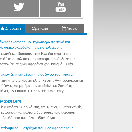
Δημοφιλή
Σχόλια
Αρχείο
κελος Siemens: Το μεγαλύτερο πολιτικό και
κονομικό σκάνδαλο της μεταπολίτευσης!
 σκάνδαλο Siemens στην Ελλάδα είναι ίσως το
γαλύτερο πολιτικό και οικονομικό σκάνδαλο της
ταπολίτευσης και αφορά σε χρηματισμό Ελλήν...
γκλονίζει η κατάθεση της συζύγου του Γκιόλια
ειτα από 3,5 χρόνια κλήθηκε στην Αντιτρομοκρατική
σύζυγος και μητέρα των παιδιών του Σωκράτη
ιόλια, Αδαμαντία, και δήλωσε: «Μας έλεγ...
έν αριστεύειν!
 ένα από τα Ομηρικά έπη, την Ιλιάδα, δύναται κανείς
 εντοπίσει (και μάλιστα δύο φορές) μια έκφραση-
μβουλή που αποτέλεσε ιδανικό για...
 πείραμα του βατράχου που μας αφορά όλους...