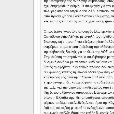
της υπογραφής της ανάλογης συμφωνίας μεταξύ
έχει διαμηνύσει η Αθήνα. Η συμφωνία για τον 
πλευρές από τον Απρίλιο του 2009. Ωστόσο, στ
από προσφυγή του Σοσιαλιστικού Κόμματος, ακ
έγκριση της επιτροπής διαπραγμάτευσης ήταν 
Οπως έκανε γνωστό ο υπουργός Εξωτερικών της
Οκτωβρίου στην Αθήνα, με εντολή του πρωθυπο
διυπουργική επιτροπή για εξεύρεση θετικής λύ
ενημέρωσης εμπιστευτική έκθεση του αλβανικ
της αλβανικής Βουλής για το θέμα της ΑΟΖ με
Στην έκθεση επισημαίνεται ο συμβιβασμός με τ
δυσμενή σενάρια με τα οποία κινδυνεύουν να 
Οπως αναφέρεται, η ελληνική πλευρά δεν είνα
συμφωνίας, καθώς τη θεωρεί ολοκληρωμένη και 
επικύρωσή της από την αλβανική πλευρά όταν 
έτερο σενάριο, δε, καταγράφεται το ενδεχόμεν
την Ε.Ε. για την απόκτηση καθεστώτος υπό έν
Πηγές του αλβανικού υπουργείου Εξωτερικών α
οποία η Ελλάδα αρνηθεί οποιαδήποτε επαναδ
φέρουν το θέμα στο Διεθνές Δικαστήριο της Χάγ
έκθεση, σε σχέση με αυτό το ενδεχόμενο, επιση
συμφωνία επήλθε βάσει της καλής διμερούς βού