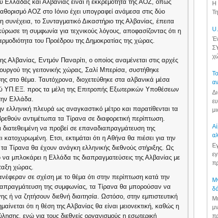
 Ελλάδας και Αλβανίας είναι η εκκρεμότητα της ΑΟΖ, όπως
Η 
καθορισμό ΑΟΖ στο Ιόνιο έχει υπογραφεί ανάμεσα στις δύο
Τη
η συνέχεια, το Συνταγματικό Δικαστήριο της Αλβανίας, έπειτα
U.
ύρωσε τη συμφωνία για τεχνικούς λόγους, αποφασίζοντας ότι η
Έν
αρμοδιότητα του Προέδρου της Δημοκρατίας της χώρας.
ΣΥ
χώ
 Αλβανίας, Εντμόν Παναρίτι, ο οποίος αναμένεται στις αρχές
υργού της γειτονικής χώρας, Σαλί Μπερίσα, συστήθηκε
Το
σης στο θέμα. Ταυτόχρονα, διοχετεύθηκε στα αλβανικά μέσα
αν
ού ΥΠ.ΕΞ. προς τα μέλη της Επιτροπής Εξωτερικών Υποθέσεων
Δι
 την Ελλάδα.
ευ
ην ελληνική πλευρά ως αναγκαστικό μέτρο και παρατίθενται τα
μι
βρεθούν αντιμέτωπα τα Τίρανα σε διαφορετική περίπτωση.
Αί
ι διατεθειμένη να προβεί σε επαναδιαπραγμάτευση της
αλ
κατοχυρωμένη. Ετσι, εκτιμάται ότι η Αθήνα θα πιέσει για την
Εγ
τα Τίρανα θα έχουν ανάγκη ελληνικής διεθνούς στήριξης. Ως
εγ
ο να μπλοκάρει η Ελλάδα τις διαπραγματεύσεις της Αλβανίας με
πρ
ταξη χώρας.
νέφεραν σε σχέση με το θέμα ότι στην περίπτωση κατά την
Μν
ιαπραγμάτευση της συμφωνίας, τα Τίρανα θα μπορούσαν να
δά
ης ή να ζητήσουν διεθνή διαιτησία. Ωστόσο, στην εμπιστευτική
Μι
μαίνεται ότι η θέση της Αλβανίας θα είναι μειονεκτική, καθώς η
μν
λησης, ενώ για τους διεθνείς οργανισμούς η εσωτερική
πρ