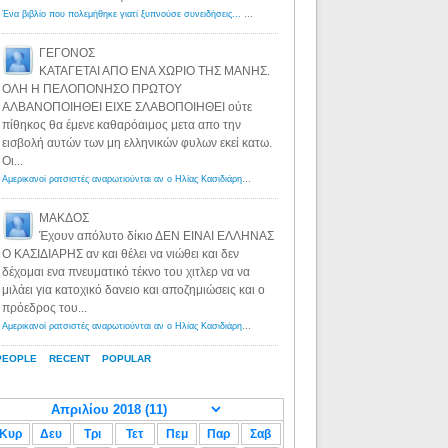
Ένα βιβλίο που πολεμήθηκε γιατί ξυπνούσε συνειδήσεις... - Λόγιος Ερμής | Η γνώση ξεκινάει με την αναζήτηση...
ΓΕΓΟΝΟΣ
ΚΑΤΑΓΕΤΑΙ ΑΠΟ ΕΝΑ ΧΩΡΙΟ ΤΗΣ ΜΑΝΗΣ.
ΟΛΗ Η ΠΕΛΟΠΟΝΗΣΟ ΠΡΩΤΟΥ
ΑΛΒΑΝΟΠΟΙΗΘΕΙ ΕΙΧΕ ΣΛΑΒΟΠΟΙΗΘΕΙ ούτε
πίθηκος θα έμενε καθαρόαιμος μετα απο την
εισβολή αυτών των μη ελληνικών φυλων εκεί κατω.
Οι...
Αμερικανοί ρατσιστές αναρωτιούνται αν ο Ηλίας Κασιδιάρης ανήκει στη λευκή φυλή... - Λόγιος Ερμής
·
8 yea
ΜΑΚΔΟΣ
Έχουν απόλυτο δίκιο ΔΕΝ ΕΙΝΑΙ ΕΛΛΗΝΑΣ
Ο ΚΑΣΙΔΙΑΡΗΣ αν και θέλει να νιώθει και δεν
δέχομαι ενα πνευματικό τέκνο του χιτλερ να να
μιλάει για κατοχικό δανειο και αποζημιώσεις και ο
πρόεδρος του...
Αμερικανοί ρατσιστές αναρωτιούνται αν ο Ηλίας Κασιδιάρης ανήκει στη λευκή φυλή... - Λόγιος Ερμής
·
8 yea
PEOPLE
RECENT
POPULAR
Κυρ
Δευ
Τρι
Τετ
Πεμ
Παρ
Σαβ