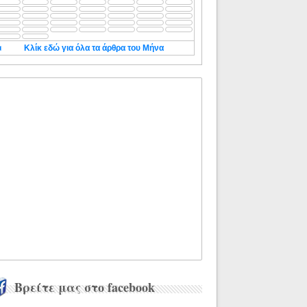
◄
Κλίκ εδώ για όλα τα άρθρα του Μήνα
Βρείτε μας στο facebook