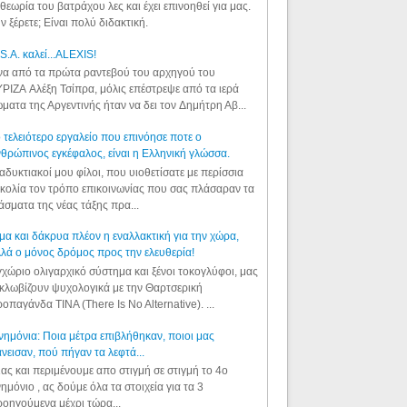
θεωρία του βατράχου λες και έχει επινοηθεί για μας.
ν ξέρετε; Είναι πολύ διδακτική.
S.A. καλεί...ALEXIS!
α από τα πρώτα ραντεβού του αρχηγού του
ΡΙΖΑ Αλέξη Τσίπρα, μόλις επέστρεψε από τα ιερά
ματα της Αργεντινής ήταν να δει τον Δημήτρη Αβ...
 τελειότερο εργαλείο που επινόησε ποτε ο
θρώπινος εγκέφαλος, είναι η Ελληνική γλώσσα.
αδυκτιακοί μου φίλοι, που υιοθετίσατε με περίσσια
κολία τον τρόπο επικοινωνίας που σας πλάσαραν τα
άσματα της νέας τάξης πρα...
μα και δάκρυα πλέον η εναλλακτική για την χώρα,
λά ο μόνος δρόμος προς την ελευθερία!
χώριο ολιγαρχικό σύστημα και ξένοι τοκογλύφοι, μας
κλωβίζουν ψυχολογικά με την Θαρτσερική
οπαγάνδα TINA (There Is No Alternative). ...
ημόνια: Ποια μέτρα επιβλήθηκαν, ποιοι μας
νεισαν, πού πήγαν τα λεφτά...
ας και περιμένουμε απο στιγμή σε στιγμή το 4ο
ημόνιο , ας δούμε όλα τα στοιχεία για τα 3
οηγούμενα μέχρι τώρα...