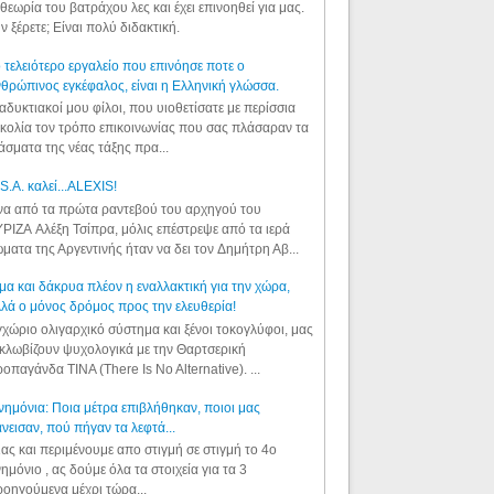
θεωρία του βατράχου λες και έχει επινοηθεί για μας.
ν ξέρετε; Είναι πολύ διδακτική.
 τελειότερο εργαλείο που επινόησε ποτε ο
θρώπινος εγκέφαλος, είναι η Ελληνική γλώσσα.
αδυκτιακοί μου φίλοι, που υιοθετίσατε με περίσσια
κολία τον τρόπο επικοινωνίας που σας πλάσαραν τα
άσματα της νέας τάξης πρα...
S.A. καλεί...ALEXIS!
α από τα πρώτα ραντεβού του αρχηγού του
ΡΙΖΑ Αλέξη Τσίπρα, μόλις επέστρεψε από τα ιερά
ματα της Αργεντινής ήταν να δει τον Δημήτρη Αβ...
μα και δάκρυα πλέον η εναλλακτική για την χώρα,
λά ο μόνος δρόμος προς την ελευθερία!
χώριο ολιγαρχικό σύστημα και ξένοι τοκογλύφοι, μας
κλωβίζουν ψυχολογικά με την Θαρτσερική
οπαγάνδα TINA (There Is No Alternative). ...
ημόνια: Ποια μέτρα επιβλήθηκαν, ποιοι μας
νεισαν, πού πήγαν τα λεφτά...
ας και περιμένουμε απο στιγμή σε στιγμή το 4ο
ημόνιο , ας δούμε όλα τα στοιχεία για τα 3
οηγούμενα μέχρι τώρα...