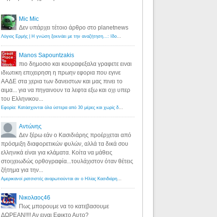
Mic Mic
Δεν υπάρχει τέτοιο άρθρο στο planetnews
Λόγιος Ερμής | Η γνώση ξεκινάει με την αναζήτηση...: Ιδού οι 18 που χρωστούν 11 δις ευρώ!
·
6 years ago
Manos Sapountzakis
πιο δημοσιο και κουραφεξαλα γραφετε ειναι
ιδιωτικη επιχειρηση η πρωην εφορια που εγινε
ΑΑΔΕ στα χερια των δανειστων και μας πινει το
αιμα... για να πηγαινουν τα λεφτα εξω και οχι υπερ
του Ελληνικου...
Εφορία: Κατάσχονται όλα ύστερα από 30 μέρες και χωρίς δικαστικές αποφάσεις - Λόγιος Ερμής
·
6 years ag
Αντώνης
Δεν ξέρω εάν ο Κασιδιάρης προέρχεται από
πρόσμιξη διαφορετικών φυλών, αλλά τα δικά σου
ελληνικά είναι για κλάματα. Κοίτα να μάθεις
στοιχειωδώς ορθογραφία...τουλάχιστον όταν θέτεις
ζήτημα για την...
Αμερικανοί ρατσιστές αναρωτιούνται αν ο Ηλίας Κασιδιάρης ανήκει στη λευκή φυλή... - Λόγιος Ερμής
·
7 yea
Νικολαος46
Πως μπορουμε να το κατεβασουμε
ΔΩΡΕΑΝ!!!! Αν ειναι Εφικτο Αυτο?