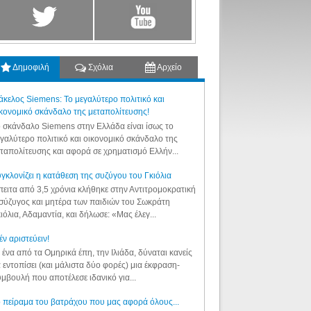
Δημοφιλή
Σχόλια
Αρχείο
κελος Siemens: Το μεγαλύτερο πολιτικό και
κονομικό σκάνδαλο της μεταπολίτευσης!
 σκάνδαλο Siemens στην Ελλάδα είναι ίσως το
γαλύτερο πολιτικό και οικονομικό σκάνδαλο της
ταπολίτευσης και αφορά σε χρηματισμό Ελλήν...
γκλονίζει η κατάθεση της συζύγου του Γκιόλια
ειτα από 3,5 χρόνια κλήθηκε στην Αντιτρομοκρατική
σύζυγος και μητέρα των παιδιών του Σωκράτη
ιόλια, Αδαμαντία, και δήλωσε: «Μας έλεγ...
έν αριστεύειν!
 ένα από τα Ομηρικά έπη, την Ιλιάδα, δύναται κανείς
 εντοπίσει (και μάλιστα δύο φορές) μια έκφραση-
μβουλή που αποτέλεσε ιδανικό για...
 πείραμα του βατράχου που μας αφορά όλους...