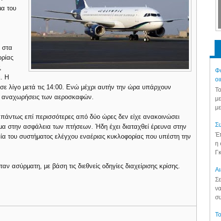
μα του
 στα
ορίας
,
Φά
. Η
οι
ε λίγο μετά τις 14:00. Ενώ μέχρι αυτήν την ώρα υπάρχουν
Το
τις αναχωρήσεις των αεροσκαφών.
με
με
πάντως επί περισσότερες από δύο ώρες δεν είχε ανακοινώσει
Συ
ημα στην ασφάλεια των πτήσεων. Ήδη έχει διαταχθεί έρευνα στην
Έπ
εία του συστήματος ελέγχου εναέριας κυκλοφορίας που υπέστη την
η 
Γκ
ν ασύρματη, με βάση τις διεθνείς οδηγίες διαχείρισης κρίσης.
Aι
Σε
να
συ
Το