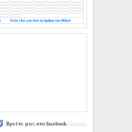
◄
Κλίκ εδώ για όλα τα άρθρα του Μήνα
Βρείτε μας στο facebook