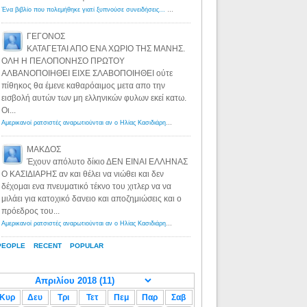
Ένα βιβλίο που πολεμήθηκε γιατί ξυπνούσε συνειδήσεις... - Λόγιος Ερμής | Η γνώση ξεκινάει με την αναζήτηση...
ΓΕΓΟΝΟΣ
ΚΑΤΑΓΕΤΑΙ ΑΠΟ ΕΝΑ ΧΩΡΙΟ ΤΗΣ ΜΑΝΗΣ.
ΟΛΗ Η ΠΕΛΟΠΟΝΗΣΟ ΠΡΩΤΟΥ
ΑΛΒΑΝΟΠΟΙΗΘΕΙ ΕΙΧΕ ΣΛΑΒΟΠΟΙΗΘΕΙ ούτε
πίθηκος θα έμενε καθαρόαιμος μετα απο την
εισβολή αυτών των μη ελληνικών φυλων εκεί κατω.
Οι...
Αμερικανοί ρατσιστές αναρωτιούνται αν ο Ηλίας Κασιδιάρης ανήκει στη λευκή φυλή... - Λόγιος Ερμής
·
8 yea
ΜΑΚΔΟΣ
Έχουν απόλυτο δίκιο ΔΕΝ ΕΙΝΑΙ ΕΛΛΗΝΑΣ
Ο ΚΑΣΙΔΙΑΡΗΣ αν και θέλει να νιώθει και δεν
δέχομαι ενα πνευματικό τέκνο του χιτλερ να να
μιλάει για κατοχικό δανειο και αποζημιώσεις και ο
πρόεδρος του...
Αμερικανοί ρατσιστές αναρωτιούνται αν ο Ηλίας Κασιδιάρης ανήκει στη λευκή φυλή... - Λόγιος Ερμής
·
8 yea
PEOPLE
RECENT
POPULAR
Κυρ
Δευ
Τρι
Τετ
Πεμ
Παρ
Σαβ