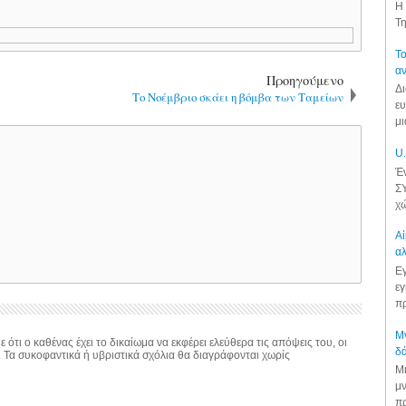
Η 
Τη
Το
αν
Προηγούμενο
Δι
Το Νοέμβριο σκάει η βόμβα των Ταμείων
ευ
μι
U.
Έν
ΣΥ
χώ
Αί
αλ
Εγ
εγ
πρ
Μν
 ότι ο καθένας έχει το δικαίωμα να εκφέρει ελεύθερα τις απόψεις του, οι
δά
. Τα συκοφαντικά ή υβριστικά σχόλια θα διαγράφονται χωρίς
Μι
μν
πρ