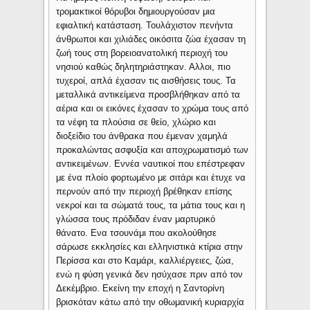
τρομακτικοί θόρυβοι δημιουργούσαν μια
εφιαλτική κατάσταση. Τουλάχιστον πενήντα
άνθρωποι και χιλιάδες οικόσιτα ζώα έχασαν τη
ζωή τους στη βορειοανατολική περιοχή του
νησιού καθώς δηλητηριάστηκαν. Αλλοι, πιο
τυχεροί, απλά έχασαν τις αισθήσεις τους. Τα
μεταλλικά αντικείμενα προσβλήθηκαν από τα
αέρια και οι εικόνες έχασαν το χρώμα τους από
τα νέφη τα πλούσια σε θείο, χλώριο και
διοξείδιο του άνθρακα που έμεναν χαμηλά
προκαλώντας ασφυξία και αποχρωματισμό των
αντικειμένων. Εννέα ναυτικοί που επέστρεφαν
με ένα πλοίο φορτωμένο με σιτάρι και έτυχε να
περνούν από την περιοχή βρέθηκαν επίσης
νεκροί και τα σώματά τους, τα μάτια τους και η
γλώσσα τους πρόδιδαν έναν μαρτυρικό
θάνατο. Ενα τσουνάμι που ακολούθησε
σάρωσε εκκλησίες και ελληνιστικά κτίρια στην
Περίσσα και στο Καμάρι, καλλιέργειες, ζώα,
ενώ η φύση γενικά δεν ησύχασε πριν από τον
Δεκέμβριο. Εκείνη την εποχή η Σαντορίνη
βρισκόταν κάτω από την οθωμανική κυριαρχία