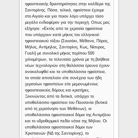
ηφαιστειακής δραστηριότητας στην καλδέρα της
Σαντορίνης. Πόσα, τελικά, ηφαίστεια έχουμε
στο Αιγαίο και για ποιον λόγο υπάρχει τόσο
μεγάλο ενδιαφέρον για την περιοχή. Οπως μας
εξήγησε: «Εκτός από τα χερσαία ηφαίστεια
που υπάρχουν κατά μήκος του ελληνικού
ηφαιστειακού τόξου (Σουσάκι, Μέθανα, Πόρος,
Μήλος, Αντίμηλος, Σαντορίνη, Κως, Νίσυρος,
Γυαλί) με συνολικό μήκος περίπου 500
χιλιομέτρων, τα τελευταία χρόνια με τη βοήθεια
νέων τεχνολογιών στη θαλάσσια έρευνα έχουν
ανακαλυφθεί και τα υποθαλάσσια ηφαίστεια,
τα οποία αποτελούν είτε συνέχεια των ήδη
χερσαίων ηφαιστείων είτε μεμονωμένους
ηφαιστειακούς δόμους και κρατήρες.
Ξεκινώντας από τα δυτικά, υπάρχει το
υποθαλάσσιο ηφαίστειο του Παυσανία (δυτικά
από τη χερσόνησο των Μεθάνων), οι
υποθαλάσσιοι ηφαιστειακοί δόμοι της Αντιμήλου
και το υδροθερμικό πεδίο νότια της Μήλου. Οι
υποθαλάσσιοι ηφαιστειακοί δόμοι των
Χριστιανών (ΝΔ της Σαντορίνης), το