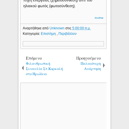
πηγή ενέργειας (χημειοσύνθεση) αντί του
ηλιακού φωτός (φωτοσύνθεση).
tovima
Αναρτήθηκε από
Unknown
στις
5:00:00 π.μ.
Κατηγορία:
Επιστήμη
,
Περιβάλλον
Επόμενο
Προηγούμενο
Φιλανθρωπική
Παλαιότερη
Συναυλία Στ.Κορκολή
Ανάρτηση
στο Ηρώδειο