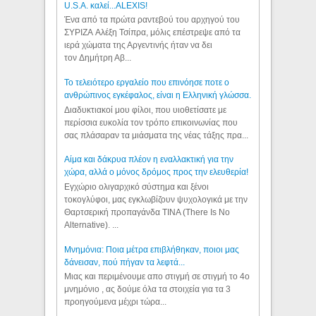
U.S.A. καλεί...ALEXIS!
Ένα από τα πρώτα ραντεβού του αρχηγού του
ΣΥΡΙΖΑ Αλέξη Τσίπρα, μόλις επέστρεψε από τα
ιερά χώματα της Αργεντινής ήταν να δει
τον Δημήτρη Αβ...
Το τελειότερο εργαλείο που επινόησε ποτε ο
ανθρώπινος εγκέφαλος, είναι η Ελληνική γλώσσα.
Διαδυκτιακοί μου φίλοι, που υιοθετίσατε με
περίσσια ευκολία τον τρόπο επικοινωνίας που
σας πλάσαραν τα μιάσματα της νέας τάξης πρα...
Αίμα και δάκρυα πλέον η εναλλακτική για την
χώρα, αλλά ο μόνος δρόμος προς την ελευθερία!
Εγχώριο ολιγαρχικό σύστημα και ξένοι
τοκογλύφοι, μας εγκλωβίζουν ψυχολογικά με την
Θαρτσερική προπαγάνδα TINA (There Is No
Alternative). ...
Μνημόνια: Ποια μέτρα επιβλήθηκαν, ποιοι μας
δάνεισαν, πού πήγαν τα λεφτά...
Μιας και περιμένουμε απο στιγμή σε στιγμή το 4ο
μνημόνιο , ας δούμε όλα τα στοιχεία για τα 3
προηγούμενα μέχρι τώρα...