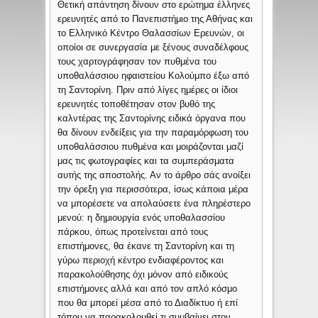
Θετική απάντηση δίνουν στο ερώτημα έλληνες
ερευνητές από το Πανεπιστήμιο της Αθήνας και
το Ελληνικό Κέντρο Θαλασσίων Ερευνών, οι
οποίοι σε συνεργασία με ξένους συναδέλφους
τους χαρτογράφησαν τον πυθμένα του
υποθαλάσσιου ηφαιστείου Κολούμπο έξω από
τη Σαντορίνη. Πριν από λίγες ημέρες οι ίδιοι
ερευνητές τοποθέτησαν στον βυθό της
καλντέρας της Σαντορίνης ειδικά όργανα που
θα δίνουν ενδείξεις για την παραμόρφωση του
υποθαλάσσιου πυθμένα και μοιράζονται μαζί
μας τις φωτογραφίες και τα συμπεράσματα
αυτής της αποστολής. Αν το άρθρο σάς ανοίξει
την όρεξη για περισσότερα, ίσως κάποια μέρα
να μπορέσετε να απολαύσετε ένα πληρέστερο
μενού: η δημιουργία ενός υποθαλασσίου
πάρκου, όπως προτείνεται από τους
επιστήμονες, θα έκανε τη Σαντορίνη και τη
γύρω περιοχή κέντρο ενδιαφέροντος και
παρακολούθησης όχι μόνον από ειδικούς
επιστήμονες αλλά και από τον απλό κόσμο
που θα μπορεί μέσα από το Διαδίκτυο ή επί
τόπου να παρακολουθεί τι συμβαίνει στον