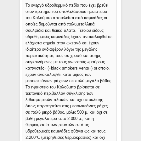
Το ενεργό υδροθερμικό πεδίο που έχει βρεθεί
στον κρατήρα του υποθαλάσσιου ηφαιστείου
του Κολούμπο αποτελείται από καμινάδες οι
οποίες δομούνται από πολυμεταλλικά
σουλφίδια και θειικά άλατα. Τέτοιου είδους
υδροθερμικές καμινάδες έχουν ανακαλυφθεί σε
ελάχιστα σημεία στον ωκεανό και έχουν
ιδιαίτερο ενδιαφέρον λόγω της μεγάλης
περιεκτικότητάς τους σε χρυσό και ασήμι,
συγκρινόμενες με τους γνωστούς «μαύρους
καπνιστές» («black smokers vents») οι οποίοι
έχουν ανακαλυφθεί κατά μήκος των
μεσοωκεάνιων ράχεων σε πολύ μεγάλο βάθος.
Το ηφαίστειο του Κολούμπο βρίσκεται σε
τεκτονικό περιβάλλον σύγκλισης των
λιθοσφαιρικών πλακών και όχι απόκλισης
όπως παρατηρείται στις μεσοωκεάνιες ράχες
σε πολύ μικρό βάθος, μόλις 500 μ. και όχι σε
βάθη μεγαλύτερα από 2.000 μ., και η
θερμοκρασία των ρευστών από τις
υδροθερμικές καμινάδες φθάνει ως και τους
2.200°C (μετρηθείσες θερμοκρασίες) και όχι