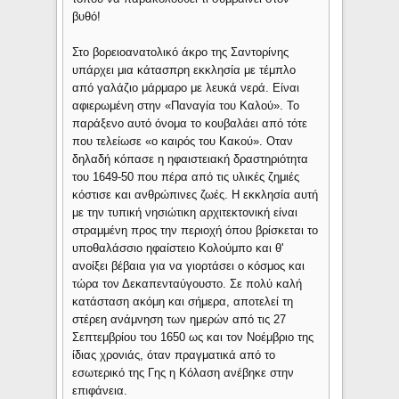
βυθό!
Στο βορειοανατολικό άκρο της Σαντορίνης
υπάρχει μια κάτασπρη εκκλησία με τέμπλο
από γαλάζιο μάρμαρο με λευκά νερά. Είναι
αφιερωμένη στην «Παναγία του Καλού». Το
παράξενο αυτό όνομα το κουβαλάει από τότε
που τελείωσε «ο καιρός του Κακού». Οταν
δηλαδή κόπασε η ηφαιστειακή δραστηριότητα
του 1649-50 που πέρα από τις υλικές ζημιές
κόστισε και ανθρώπινες ζωές. Η εκκλησία αυτή
με την τυπική νησιώτικη αρχιτεκτονική είναι
στραμμένη προς την περιοχή όπου βρίσκεται το
υποθαλάσσιο ηφαίστειο Κολούμπο και θ'
ανοίξει βέβαια για να γιορτάσει ο κόσμος και
τώρα τον Δεκαπενταύγουστο. Σε πολύ καλή
κατάσταση ακόμη και σήμερα, αποτελεί τη
στέρεη ανάμνηση των ημερών από τις 27
Σεπτεμβρίου του 1650 ως και τον Νοέμβριο της
ίδιας χρονιάς, όταν πραγματικά από το
εσωτερικό της Γης η Κόλαση ανέβηκε στην
επιφάνεια.