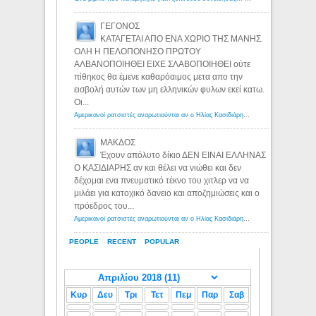
ΓΕΓΟΝΟΣ
ΚΑΤΑΓΕΤΑΙ ΑΠΟ ΕΝΑ ΧΩΡΙΟ ΤΗΣ ΜΑΝΗΣ.
ΟΛΗ Η ΠΕΛΟΠΟΝΗΣΟ ΠΡΩΤΟΥ
ΑΛΒΑΝΟΠΟΙΗΘΕΙ ΕΙΧΕ ΣΛΑΒΟΠΟΙΗΘΕΙ ούτε
πίθηκος θα έμενε καθαρόαιμος μετα απο την
εισβολή αυτών των μη ελληνικών φυλων εκεί κατω.
Οι...
Αμερικανοί ρατσιστές αναρωτιούνται αν ο Ηλίας Κασιδιάρης ανήκει στη λευκή φυλή... - Λόγιος Ερμής
ΜΑΚΔΟΣ
Έχουν απόλυτο δίκιο ΔΕΝ ΕΙΝΑΙ ΕΛΛΗΝΑΣ
Ο ΚΑΣΙΔΙΑΡΗΣ αν και θέλει να νιώθει και δεν
δέχομαι ενα πνευματικό τέκνο του χιτλερ να να
μιλάει για κατοχικό δανειο και αποζημιώσεις και ο
πρόεδρος του...
Αμερικανοί ρατσιστές αναρωτιούνται αν ο Ηλίας Κασιδιάρης ανήκει στη λευκή φυλή... - Λόγιος Ερμής
PEOPLE
RECENT
POPULAR
Κυρ
Δευ
Τρι
Τετ
Πεμ
Παρ
Σαβ