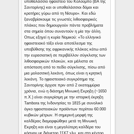
υποθαλάσσιο ηφαίστειο του Κολούμπο (ΒΑ της
Σαντορίνης) και οι υποθαλάσσιοι δόμοι και
κρατήρες γύρω από τη Νίσυρο». Και εδώ
ξαναβρίσκουμε τις γνωστές λιθοσφαιρικές
πλάκες που δημιουργούν πάντα προβλήματα
στα σημεία όπου συναντούν η μία την άλλη.
Οπως εξηγεί η κυρία Νομικού: «Το ελληνικό
ηφαιστειακό τόξο είναι αποτέλεσμα της
υποβύθισης της αφρικανικής πλάκας κάτω από
την ευρασιατική σε περιβάλλον σύγκλισης των
λιθοσφαιρικών πλακών, και μάλιστα σε
απόσταση από το πεδίο σύγκλισης, πίσω από
μια μολασσική λεκάνη, όπως είναι η κρητική
λεκάνη. Το ηφαιστειακό συγκρότημα της
Σαντορίνης άρχισε πριν από 2 εκατομμύρια
χρόνια, ενώ η διάσημη Μινωική Εκρηξη (~1650
π.Χ.) είναι συγκρίσιμη με την ιστορική έκρηξη
Tambora της Ινδονησίας το 1815 με συνολικό
όγκο ηφαιστειακών προϊόντων περίπου 60.000
κυβικών μέτρων. Η σημερινή μορφή της
καλδέρας διαμορφώθηκε μετά τη Μινωική
Εκρηξη και είναι η μεγαλύτερη καλδέρα του
κόσμου με διάμετρο 11Χ7 χλμ. και στο κέντρο