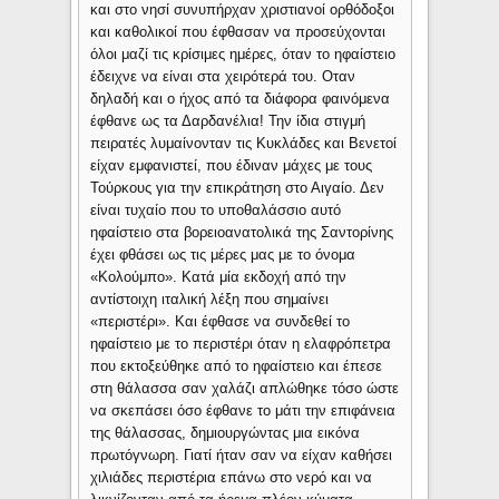
και στο νησί συνυπήρχαν χριστιανοί ορθόδοξοι
και καθολικοί που έφθασαν να προσεύχονται
όλοι μαζί τις κρίσιμες ημέρες, όταν το ηφαίστειο
έδειχνε να είναι στα χειρότερά του. Οταν
δηλαδή και ο ήχος από τα διάφορα φαινόμενα
έφθανε ως τα Δαρδανέλια! Την ίδια στιγμή
πειρατές λυμαίνονταν τις Κυκλάδες και Βενετοί
είχαν εμφανιστεί, που έδιναν μάχες με τους
Τούρκους για την επικράτηση στο Αιγαίο. Δεν
είναι τυχαίο που το υποθαλάσσιο αυτό
ηφαίστειο στα βορειοανατολικά της Σαντορίνης
έχει φθάσει ως τις μέρες μας με το όνομα
«Κολούμπο». Κατά μία εκδοχή από την
αντίστοιχη ιταλική λέξη που σημαίνει
«περιστέρι». Και έφθασε να συνδεθεί το
ηφαίστειο με το περιστέρι όταν η ελαφρόπετρα
που εκτοξεύθηκε από το ηφαίστειο και έπεσε
στη θάλασσα σαν χαλάζι απλώθηκε τόσο ώστε
να σκεπάσει όσο έφθανε το μάτι την επιφάνεια
της θάλασσας, δημιουργώντας μια εικόνα
πρωτόγνωρη. Γιατί ήταν σαν να είχαν καθήσει
χιλιάδες περιστέρια επάνω στο νερό και να