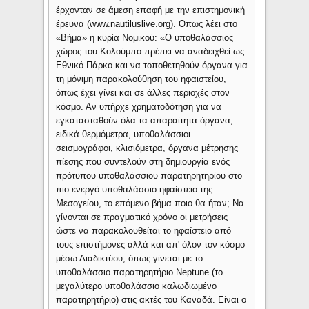
έρχονταν σε άμεση επαφή με την επιστημονική
έρευνα (www.nautiluslive.org). Οπως λέει στο
«Βήμα» η κυρία Νομικού: «Ο υποθαλάσσιος
χώρος του Κολούμπο πρέπει να αναδειχθεί ως
Εθνικό Πάρκο και να τοποθετηθούν όργανα για
τη μόνιμη παρακολούθηση του ηφαιστείου,
όπως έχει γίνει και σε άλλες περιοχές στον
κόσμο. Αν υπήρχε χρηματοδότηση για να
εγκατασταθούν όλα τα απαραίτητα όργανα,
ειδικά θερμόμετρα, υποθαλάσσιοι
σεισμογράφοι, κλισιόμετρα, όργανα μέτρησης
πίεσης που συντελούν στη δημιουργία ενός
πρότυπου υποθαλάσσιου παρατηρητηρίου στο
πιο ενεργό υποθαλάσσιο ηφαίστειο της
Μεσογείου, το επόμενο βήμα ποιο θα ήταν; Να
γίνονται σε πραγματικό χρόνο οι μετρήσεις
ώστε να παρακολουθείται το ηφαίστειο από
τους επιστήμονες αλλά και απ' όλον τον κόσμο
μέσω Διαδικτύου, όπως γίνεται με το
υποθαλάσσιο παρατηρητήριο Neptune (το
μεγαλύτερο υποθαλάσσιο καλωδιωμένο
παρατηρητήριο) στις ακτές του Καναδά. Είναι ο