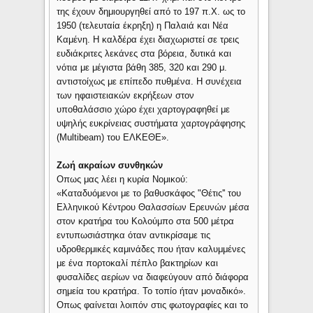
της έχουν δημιουργηθεί από το 197 π.Χ. ως το
1950 (τελευταία έκρηξη) η Παλαιά και Νέα
Καμένη. Η καλδέρα έχει διαχωριστεί σε τρεις
ευδιάκριτες λεκάνες στα βόρεια, δυτικά και
νότια με μέγιστα βάθη 385, 320 και 290 μ.
αντιστοίχως με επίπεδο πυθμένα. Η συνέχεια
των ηφαιστειακών εκρήξεων στον
υποθαλάσσιο χώρο έχει χαρτογραφηθεί με
υψηλής ευκρίνειας συστήματα χαρτογράφησης
(Multibeam) του ΕΛΚΕΘΕ».
Ζωή ακραίων συνθηκών
Οπως μας λέει η κυρία Νομικού:
«Καταδυόμενοι με το βαθυσκάφος "Θέτις'' του
Ελληνικού Κέντρου Θαλασσίων Ερευνών μέσα
στον κρατήρα του Κολούμπο στα 500 μέτρα
εντυπωσιάστηκα όταν αντικρίσαμε τις
υδροθερμικές καμινάδες που ήταν καλυμμένες
με ένα πορτοκαλί πέπλο βακτηρίων και
φυσαλίδες αερίων να διαφεύγουν από διάφορα
σημεία του κρατήρα. Το τοπίο ήταν μοναδικό».
Οπως φαίνεται λοιπόν στις φωτογραφίες και το