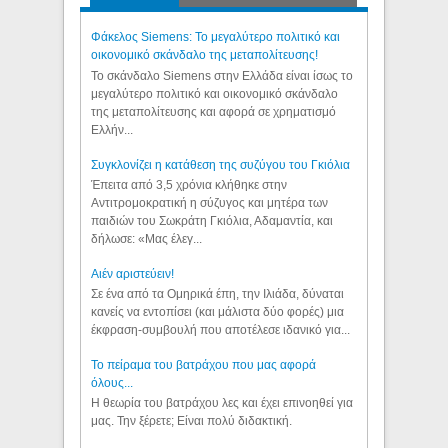
Φάκελος Siemens: Το μεγαλύτερο πολιτικό και
οικονομικό σκάνδαλο της μεταπολίτευσης!
Το σκάνδαλο Siemens στην Ελλάδα είναι ίσως το
μεγαλύτερο πολιτικό και οικονομικό σκάνδαλο
της μεταπολίτευσης και αφορά σε χρηματισμό
Ελλήν...
Συγκλονίζει η κατάθεση της συζύγου του Γκιόλια
Έπειτα από 3,5 χρόνια κλήθηκε στην
Αντιτρομοκρατική η σύζυγος και μητέρα των
παιδιών του Σωκράτη Γκιόλια, Αδαμαντία, και
δήλωσε: «Μας έλεγ...
Aιέν αριστεύειν!
Σε ένα από τα Ομηρικά έπη, την Ιλιάδα, δύναται
κανείς να εντοπίσει (και μάλιστα δύο φορές) μια
έκφραση-συμβουλή που αποτέλεσε ιδανικό για...
Το πείραμα του βατράχου που μας αφορά
όλους...
Η θεωρία του βατράχου λες και έχει επινοηθεί για
μας. Την ξέρετε; Είναι πολύ διδακτική.