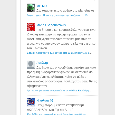
Mic Mic
Δεν υπάρχει τέτοιο άρθρο στο planetnews
Λόγιος Ερμής | Η γνώση ξεκινάει με την αναζήτηση...: Ιδού οι 18 που χρωστούν 11 δις ευρώ!
Manos Sapountzakis
πιο δημοσιο και κουραφεξαλα γραφετε ειναι
ιδιωτικη επιχειρηση η πρωην εφορια που εγινε
ΑΑΔΕ στα χερια των δανειστων και μας πινει το
αιμα... για να πηγαινουν τα λεφτα εξω και οχι υπερ
του Ελληνικου...
Εφορία: Κατάσχονται όλα ύστερα από 30 μέρες και χωρίς δικαστικές αποφάσεις - Λόγιος Ερμής
Αντώνης
Δεν ξέρω εάν ο Κασιδιάρης προέρχεται από
πρόσμιξη διαφορετικών φυλών, αλλά τα δικά σου
ελληνικά είναι για κλάματα. Κοίτα να μάθεις
στοιχειωδώς ορθογραφία...τουλάχιστον όταν θέτεις
ζήτημα για την...
Αμερικανοί ρατσιστές αναρωτιούνται αν ο Ηλίας Κασιδιάρης ανήκει στη λευκή φυλή... - Λόγιος Ερμής
Νικολαος46
Πως μπορουμε να το κατεβασουμε
ΔΩΡΕΑΝ!!!! Αν ειναι Εφικτο Αυτο?
Ένα βιβλίο που πολεμήθηκε γιατί ξυπνούσε συνειδήσεις... - Λόγιος Ερμής | Η γνώση ξεκινάει με την αναζήτηση...