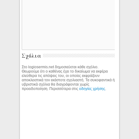
Σχόλια
Στο logiosermis.net δημοσιεύεται κάθε σχόλιο.
Θεωρούμε ότι ο καθένας έχει το δικαίωμα να εκφέρει
ελεύθερα τις απόψεις του, οι οποίες εκφράζουν
αποκλειστικά τον εκάστοτε σχολιαστή. Τα συκοφαντικά ή
υβριστικά σχόλια θα διαγράφονται χωρίς
προειδοποίηση. Περισσότερα στις
οδηγίες χρήσης
.