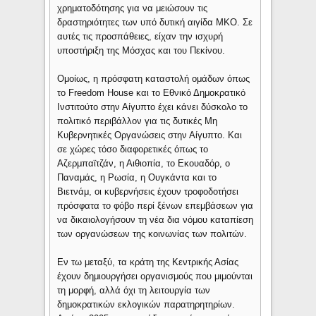
χρηματοδότησης για να μειώσουν τις
δραστηριότητες των υπό δυτική αιγίδα ΜΚΟ. Σε
αυτές τις προσπάθειες, είχαν την ισχυρή
υποστήριξη της Μόσχας και του Πεκίνου.
Ομοίως, η πρόσφατη καταστολή ομάδων όπως
το Freedom House και το Εθνικό Δημοκρατικό
Ινστιτούτο στην Αίγυπτο έχει κάνει δύσκολο το
πολιτικό περιβάλλον για τις δυτικές Μη
Κυβερνητικές Οργανώσεις στην Αίγυπτο. Και
σε χώρες τόσο διαφορετικές όπως το
Αζερμπαϊτζάν, η Αιθιοπία, το Εκουαδόρ, ο
Παναμάς, η Ρωσία, η Ουγκάντα και το
Βιετνάμ, οι κυβερνήσεις έχουν τροφοδοτήσει
πρόσφατα το φόβο περί ξένων επεμβάσεων για
να δικαιολογήσουν τη νέα δια νόμου καταπίεση
των οργανώσεων της κοινωνίας των πολιτών.
Εν τω μεταξύ, τα κράτη της Κεντρικής Ασίας
έχουν δημιουργήσει οργανισμούς που μιμούνται
τη μορφή, αλλά όχι τη λειτουργία των
δημοκρατικών εκλογικών παρατηρητηρίων.