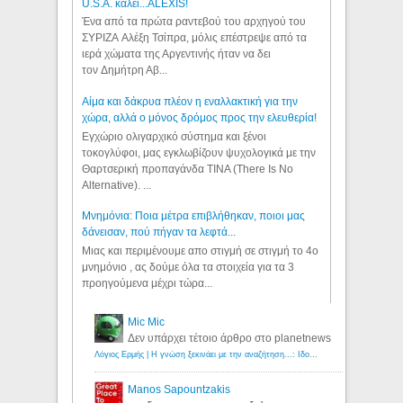
U.S.A. καλεί...ALEXIS!
Ένα από τα πρώτα ραντεβού του αρχηγού του
ΣΥΡΙΖΑ Αλέξη Τσίπρα, μόλις επέστρεψε από τα
ιερά χώματα της Αργεντινής ήταν να δει
τον Δημήτρη Αβ...
Αίμα και δάκρυα πλέον η εναλλακτική για την
χώρα, αλλά ο μόνος δρόμος προς την ελευθερία!
Εγχώριο ολιγαρχικό σύστημα και ξένοι
τοκογλύφοι, μας εγκλωβίζουν ψυχολογικά με την
Θαρτσερική προπαγάνδα TINA (There Is No
Alternative). ...
Μνημόνια: Ποια μέτρα επιβλήθηκαν, ποιοι μας
δάνεισαν, πού πήγαν τα λεφτά...
Μιας και περιμένουμε απο στιγμή σε στιγμή το 4ο
μνημόνιο , ας δούμε όλα τα στοιχεία για τα 3
προηγούμενα μέχρι τώρα...
Mic Mic
Δεν υπάρχει τέτοιο άρθρο στο planetnews
Λόγιος Ερμής | Η γνώση ξεκινάει με την αναζήτηση...: Ιδού οι 18 που χρωστούν 11 δις ευρώ!
Manos Sapountzakis