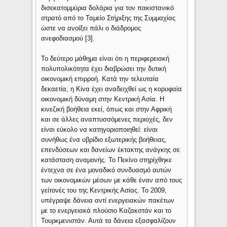
δισεκατομμύρια δολάρια για τον πακιστανικό
στρατό από το Ταμείο Στήριξης της Συμμαχίας
ώστε να ανοίξει πάλι ο διάδρομος
ανεφοδιασμού [3].
Το δεύτερο μάθημα είναι ότι η περιφερειακή
πολυπολικότητα έχει διαβρώσει την δυτική
οικονομική επιρροή. Κατά την τελευταία
δεκαετία, η Κίνα έχει αναδειχθεί ως η κορυφαία
οικονομική δύναμη στην Κεντρική Ασία. Η
κινεζική βοήθεια εκεί, όπως και στην Αφρική
και σε άλλες αναπτυσσόμενες περιοχές, δεν
είναι εύκολο να κατηγοριοποιηθεί: είναι
συνήθως ένα υβρίδιο εξωτερικής βοήθειας,
επενδύσεων και δανείων έκτακτης ανάγκης σε
κατάσταση αναμονής. Το Πεκίνο στηρίχθηκε
έντεχνα σε ένα μοναδικό συνδυασμό αυτών
των οικονομικών μέσων με κάθε έναν από τους
γείτονές του της Κεντρικής Ασίας. Το 2009,
υπέγραψε δάνεια αντί ενεργειακών πακέτων
με το ενεργειακά πλούσιο Καζακστάν και το
Τουρκμενιστάν. Αυτά τα δάνεια εξασφαλίζουν