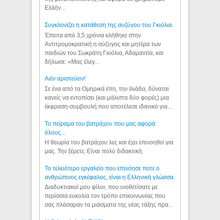
Ελλήν...
Συγκλονίζει η κατάθεση της συζύγου του Γκιόλια
Έπειτα από 3,5 χρόνια κλήθηκε στην
Αντιτρομοκρατική η σύζυγος και μητέρα των
παιδιών του Σωκράτη Γκιόλια, Αδαμαντία, και
δήλωσε: «Μας έλεγ...
Aιέν αριστεύειν!
Σε ένα από τα Ομηρικά έπη, την Ιλιάδα, δύναται
κανείς να εντοπίσει (και μάλιστα δύο φορές) μια
έκφραση-συμβουλή που αποτέλεσε ιδανικό για...
Το πείραμα του βατράχου που μας αφορά
όλους...
Η θεωρία του βατράχου λες και έχει επινοηθεί για
μας. Την ξέρετε; Είναι πολύ διδακτική.
Το τελειότερο εργαλείο που επινόησε ποτε ο
ανθρώπινος εγκέφαλος, είναι η Ελληνική γλώσσα.
Διαδυκτιακοί μου φίλοι, που υιοθετίσατε με
περίσσια ευκολία τον τρόπο επικοινωνίας που
σας πλάσαραν τα μιάσματα της νέας τάξης πρα...