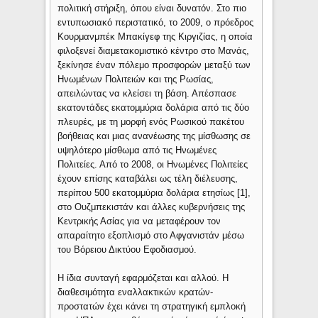
πολιτική στήριξη, όπου είναι δυνατόν. Στο πιο
εντυπωσιακό περιστατικό, το 2009, ο πρόεδρος
Κουρμανμπέκ Μπακίγεφ της Κιργιζίας, η οποία
φιλοξενεί διαμετακομιστικό κέντρο στο Μανάς,
ξεκίνησε έναν πόλεμο προσφορών μεταξύ των
Ηνωμένων Πολιτειών και της Ρωσίας,
απειλώντας να κλείσει τη βάση. Απέσπασε
εκατοντάδες εκατομμύρια δολάρια από τις δύο
πλευρές, με τη μορφή ενός Ρωσικού πακέτου
βοήθειας και μιας ανανέωσης της μίσθωσης σε
υψηλότερο μίσθωμα από τις Ηνωμένες
Πολιτείες. Από το 2008, οι Ηνωμένες Πολιτείες
έχουν επίσης καταβάλει ως τέλη διέλευσης,
περίπου 500 εκατομμύρια δολάρια ετησίως [1],
στο Ουζμπεκιστάν και άλλες κυβερνήσεις της
Κεντρικής Ασίας για να μεταφέρουν τον
απαραίτητο εξοπλισμό στο Αφγανιστάν μέσω
του Βόρειου Δικτύου Εφοδιασμού.
Η ίδια συνταγή εφαρμόζεται και αλλού. Η
διαθεσιμότητα εναλλακτικών κρατών-
προστατών έχει κάνει τη στρατηγική εμπλοκή