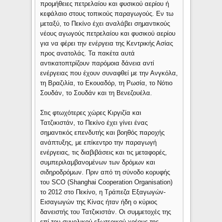
προμήθειες πετρελαίου και φυσικού αερίου ή
κεφάλαιο στους τοπικούς παραγωγούς. Εν τω
μεταξύ, το Πεκίνο έχει αναλάβει σημαντικούς
νέους αγωγούς πετρελαίου και φυσικού αερίου
για να φέρει την ενέργεια της Κεντρικής Ασίας
προς ανατολάς. Τα πακέτα αυτά
αντικατοπτρίζουν παρόμοια δάνεια αντί
ενέργειας που έχουν συναφθεί με την Ανγκόλα,
τη Βραζιλία, το Εκουαδόρ, τη Ρωσία, το Νότιο
Σουδάν, το Σουδάν και τη Βενεζουέλα.
Στις φτωχότερες χώρες Κιργιζία και
Τατζικιστάν, το Πεκίνο έχει γίνει ένας
σημαντικός επενδυτής και βοηθός παροχής
ανάπτυξης, με επίκεντρο την παραγωγή
ενέργειας, τις διαβιβάσεις και τις μεταφορές,
συμπεριλαμβανομένων των δρόμων και
σιδηροδρόμων. Πριν από τη σύνοδο κορυφής
του SCΟ (Shanghai Cooperation Organisation)
το 2012 στο Πεκίνο, η Τράπεζα Εξαγωγών-
Εισαγωγών της Κίνας ήταν ήδη ο κύριος
δανειστής του Τατζικιστάν. Οι συμμετοχές της
επί του συνολικού εξωτερικού χρέους της