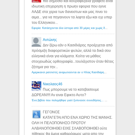
πιο δημοσιο και κουραφεξαλα γραφετε ειναι
ιδιωτικη επιχειρηση η πρωην εφορια που εγινε
ΑΑΔΕ στα χερια των δανειστων και μας πινει το
αιμα... για να πηγαινουν τα λεφτα εξω και οχι υπερ
του Ελληνικου...
Εφορία: Κατάσχονται όλα ύστερα από 30 μέρες και χωρίς δικαστικές αποφάσεις - Λόγιος Ερμής
Αντώνης
Δεν ξέρω εάν ο Κασιδιάρης προέρχεται από
πρόσμιξη διαφορετικών φυλών, αλλά τα δικά σου
ελληνικά είναι για κλάματα. Κοίτα να μάθεις
στοιχειωδώς ορθογραφία...τουλάχιστον όταν θέτεις
ζήτημα για την...
Αμερικανοί ρατσιστές αναρωτιούνται αν ο Ηλίας Κασιδιάρης ανήκει στη λευκή φυλή... - Λόγιος Ερμής
Νικολαος46
Πως μπορουμε να το κατεβασουμε
ΔΩΡΕΑΝ!!!! Αν ειναι Εφικτο Αυτο?
Ένα βιβλίο που πολεμήθηκε γιατί ξυπνούσε συνειδήσεις... - Λόγιος Ερμής | Η γνώση ξεκινάει με την αναζήτηση...
ΓΕΓΟΝΟΣ
ΚΑΤΑΓΕΤΑΙ ΑΠΟ ΕΝΑ ΧΩΡΙΟ ΤΗΣ ΜΑΝΗΣ.
ΟΛΗ Η ΠΕΛΟΠΟΝΗΣΟ ΠΡΩΤΟΥ
ΑΛΒΑΝΟΠΟΙΗΘΕΙ ΕΙΧΕ ΣΛΑΒΟΠΟΙΗΘΕΙ ούτε
πίθηκος θα έμενε καθαρόαιμος μετα απο την