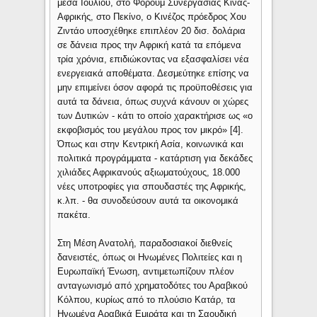
μέσα Ιουλίου, στο Φόρουμ Συνεργασίας Κίνας-
Αφρικής, στο Πεκίνο, ο Κινέζος πρόεδρος Χου
Ζιντάο υποσχέθηκε επιπλέον 20 δισ. δολάρια
σε δάνεια προς την Αφρική κατά τα επόμενα
τρία χρόνια, επιδιώκοντας να εξασφαλίσει νέα
ενεργειακά αποθέματα. Δεσμεύτηκε επίσης να
μην επιμείνει όσον αφορά τις προϋποθέσεις για
αυτά τα δάνεια, όπως συχνά κάνουν οι χώρες
των Δυτικών - κάτι το οποίο χαρακτήρισε ως «ο
εκφοβισμός του μεγάλου προς τον μικρό» [4].
Όπως και στην Κεντρική Ασία, κοινωνικά και
πολιτικά προγράμματα - κατάρτιση για δεκάδες
χιλιάδες Αφρικανούς αξιωματούχους, 18.000
νέες υποτροφίες για σπουδαστές της Αφρικής,
κ.λπ. - θα συνοδεύσουν αυτά τα οικονομικά
πακέτα.
Στη Μέση Ανατολή, παραδοσιακοί διεθνείς
δανειστές, όπως οι Ηνωμένες Πολιτείες και η
Ευρωπαϊκή Ένωση, αντιμετωπίζουν πλέον
ανταγωνισμό από χρηματοδότες του Αραβικού
Κόλπου, κυρίως από το πλούσιο Κατάρ, τα
Ηνωμένα Αραβικά Εμιράτα και τη Σαουδική