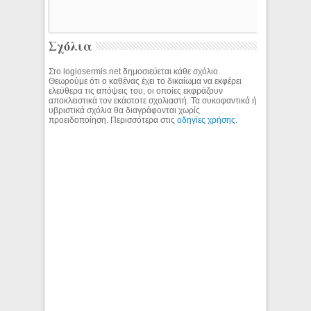
Σχόλια
Στο logiosermis.net δημοσιεύεται κάθε σχόλιο.
Θεωρούμε ότι ο καθένας έχει το δικαίωμα να εκφέρει
ελεύθερα τις απόψεις του, οι οποίες εκφράζουν
αποκλειστικά τον εκάστοτε σχολιαστή. Τα συκοφαντικά ή
υβριστικά σχόλια θα διαγράφονται χωρίς
προειδοποίηση. Περισσότερα στις
οδηγίες χρήσης
.