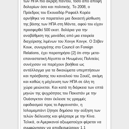
των ΗΠΑ πιο ακριβή παντού, τόσο από άποψη
δολαρίων όσο και πολιτικής. Το 2008, ο
Πρόεδρος του Εκουαδόρ Ραφαέλ Κορέα
αρνήθηκε να παρατείνει μια δεκαετή μίσθωση
της βάσης των ΗΠΑ στη Μάντα, αφού του είχαν
προσφερθεί 500 εκατ. δολάρια για την
αναβάθμιση της μονάδας από μια εταιρεία
διαχείρισης λιμένων του Χονγκ Κονγκ. Ο Στίβεν
Κουκ, συνεργάτης στο Council on Foreign
Relations, έχει παρατηρήσει [2] ότι στην μετα-
επαναστατική Αίγυπτο οι Ηνωμένες Πολιτείες
συνέχισαν να παρέχουν βοήθεια ως
αντάλλαγμα για τα δικαιώματα υπερπτήσεων
και πρόσβασης του καναλιού του Σουέζ, ακόμη
και καθώς η μόχλευση των ΗΠΑ σε όλη τη
χώρα μειώνεται. Και κατά τη διάρκεια των επτά
μηνών της ψυχρότητας του Πακιστάν με την
Ουάσιγκτον όταν έκλεισε τις γραμμές
εφοδιασμού προς το Αφγανιστάν, η
Ισλαμαμπάντ ζήτησε δημόσια την αύξηση των
τελών διέλευσης και φλέρταρε με την Κίνα.
Τελικά, οι Αμερικανοί αξιωματούχοι φέρεται να
συμφώνησαν να αποδεσμεύσουν 1,1