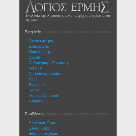
Εναλλακτική πληροφόρηση, για τα τρέχοντα γεγονότα και
όχι μόνο...
Blog info
Σχετικά με εμάς
Eπικοινωνία
Όροι Χρήσης
Σχόλια
Αρθρογράφοι/Συντάκτες
Web TV
Android application
RSS
Facebook
Twitter
Youtube Channel
Google+
Συνδέσεις
Ελληνικός Τύπος
Ξένος Τύπος
Φιλικοί Ιστοχώροι