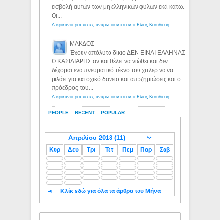
εισβολή αυτών των μη ελληνικών φυλων εκεί κατω.
Οι...
Αμερικανοί ρατσιστές αναρωτιούνται αν ο Ηλίας Κασιδιάρης ανήκει στη λευκή φυλή... - Λόγιος Ερμής
ΜΑΚΔΟΣ
Έχουν απόλυτο δίκιο ΔΕΝ ΕΙΝΑΙ ΕΛΛΗΝΑΣ
Ο ΚΑΣΙΔΙΑΡΗΣ αν και θέλει να νιώθει και δεν
δέχομαι ενα πνευματικό τέκνο του χιτλερ να να
μιλάει για κατοχικό δανειο και αποζημιώσεις και ο
πρόεδρος του...
Αμερικανοί ρατσιστές αναρωτιούνται αν ο Ηλίας Κασιδιάρης ανήκει στη λευκή φυλή... - Λόγιος Ερμής
PEOPLE
RECENT
POPULAR
Κυρ
Δευ
Τρι
Τετ
Πεμ
Παρ
Σαβ
◄
Κλίκ εδώ για όλα τα άρθρα του Μήνα