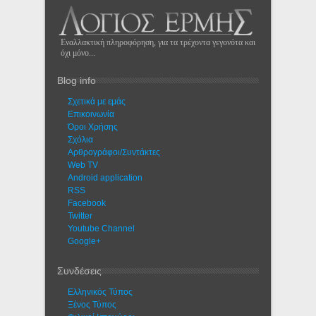
Εναλλακτική πληροφόρηση, για τα τρέχοντα γεγονότα και
όχι μόνο...
Blog info
Σχετικά με εμάς
Eπικοινωνία
Όροι Χρήσης
Σχόλια
Αρθρογράφοι/Συντάκτες
Web TV
Android application
RSS
Facebook
Twitter
Youtube Channel
Google+
Συνδέσεις
Ελληνικός Τύπος
Ξένος Τύπος