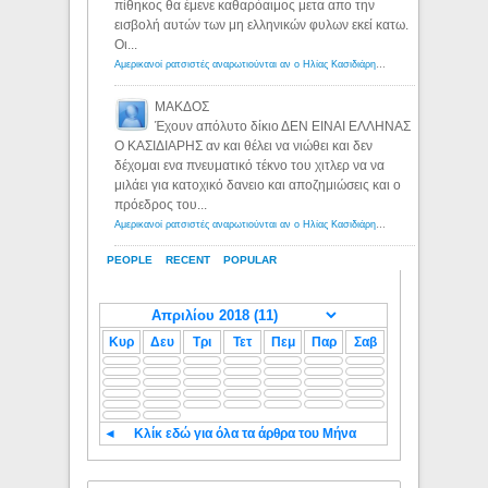
πίθηκος θα έμενε καθαρόαιμος μετα απο την
εισβολή αυτών των μη ελληνικών φυλων εκεί κατω.
Οι...
Αμερικανοί ρατσιστές αναρωτιούνται αν ο Ηλίας Κασιδιάρης ανήκει στη λευκή φυλή... - Λόγιος Ερμής
ΜΑΚΔΟΣ
Έχουν απόλυτο δίκιο ΔΕΝ ΕΙΝΑΙ ΕΛΛΗΝΑΣ
Ο ΚΑΣΙΔΙΑΡΗΣ αν και θέλει να νιώθει και δεν
δέχομαι ενα πνευματικό τέκνο του χιτλερ να να
μιλάει για κατοχικό δανειο και αποζημιώσεις και ο
πρόεδρος του...
Αμερικανοί ρατσιστές αναρωτιούνται αν ο Ηλίας Κασιδιάρης ανήκει στη λευκή φυλή... - Λόγιος Ερμής
PEOPLE
RECENT
POPULAR
Κυρ
Δευ
Τρι
Τετ
Πεμ
Παρ
Σαβ
◄
Κλίκ εδώ για όλα τα άρθρα του Μήνα