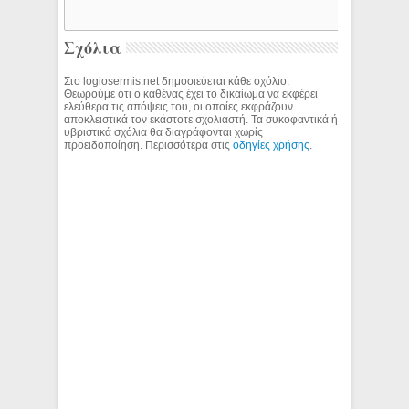
Σχόλια
Στο logiosermis.net δημοσιεύεται κάθε σχόλιο.
Θεωρούμε ότι ο καθένας έχει το δικαίωμα να εκφέρει
ελεύθερα τις απόψεις του, οι οποίες εκφράζουν
αποκλειστικά τον εκάστοτε σχολιαστή. Τα συκοφαντικά ή
υβριστικά σχόλια θα διαγράφονται χωρίς
προειδοποίηση. Περισσότερα στις
οδηγίες χρήσης
.