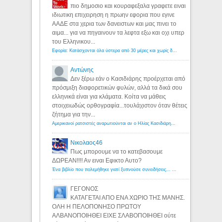
πιο δημοσιο και κουραφεξαλα γραφετε ειναι
ιδιωτικη επιχειρηση η πρωην εφορια που εγινε
ΑΑΔΕ στα χερια των δανειστων και μας πινει το
αιμα... για να πηγαινουν τα λεφτα εξω και οχι υπερ
του Ελληνικου...
Εφορία: Κατάσχονται όλα ύστερα από 30 μέρες και χωρίς δικαστικές αποφάσεις - Λόγιος Ερμής
Αντώνης
Δεν ξέρω εάν ο Κασιδιάρης προέρχεται από
πρόσμιξη διαφορετικών φυλών, αλλά τα δικά σου
ελληνικά είναι για κλάματα. Κοίτα να μάθεις
στοιχειωδώς ορθογραφία...τουλάχιστον όταν θέτεις
ζήτημα για την...
Αμερικανοί ρατσιστές αναρωτιούνται αν ο Ηλίας Κασιδιάρης ανήκει στη λευκή φυλή... - Λόγιος Ερμής
Νικολαος46
Πως μπορουμε να το κατεβασουμε
ΔΩΡΕΑΝ!!!! Αν ειναι Εφικτο Αυτο?
Ένα βιβλίο που πολεμήθηκε γιατί ξυπνούσε συνειδήσεις... - Λόγιος Ερμής | Η γνώση ξεκινάει με την αναζήτηση...
ΓΕΓΟΝΟΣ
ΚΑΤΑΓΕΤΑΙ ΑΠΟ ΕΝΑ ΧΩΡΙΟ ΤΗΣ ΜΑΝΗΣ.
ΟΛΗ Η ΠΕΛΟΠΟΝΗΣΟ ΠΡΩΤΟΥ
ΑΛΒΑΝΟΠΟΙΗΘΕΙ ΕΙΧΕ ΣΛΑΒΟΠΟΙΗΘΕΙ ούτε