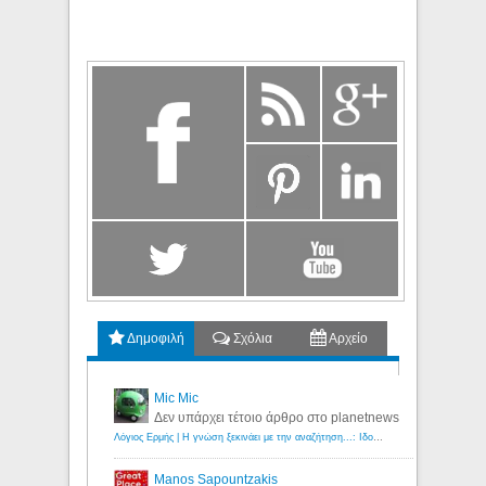
Δημοφιλή
Σχόλια
Αρχείο
Mic Mic
Δεν υπάρχει τέτοιο άρθρο στο planetnews
Λόγιος Ερμής | Η γνώση ξεκινάει με την αναζήτηση...: Ιδού οι 18 που χρωστούν 11 δις ευρώ!
Manos Sapountzakis