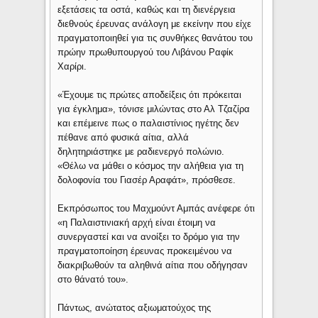
εξετάσεις τα οστά, καθώς και τη διενέργεια
διεθνούς έρευνας ανάλογη με εκείνην που είχε
πραγματοποιηθεί για τις συνθήκες θανάτου του
πρώην πρωθυπουργού του Λιβάνου Ραφίκ
Χαρίρι.
«Έχουμε τις πρώτες αποδείξεις ότι πρόκειται
για έγκλημα», τόνισε μιλώντας στο Αλ Τζαζίρα
και επέμεινε πως ο παλαιστίνιος ηγέτης δεν
πέθανε από φυσικά αίτια, αλλά
δηλητηριάστηκε με ραδιενεργό πολώνιο.
«Θέλω να μάθει ο κόσμος την αλήθεια για τη
δολοφονία του Γιασέρ Αραφάτ», πρόσθεσε.
Εκπρόσωπος του Μαχμούντ Αμπάς ανέφερε ότι
«η Παλαιστινιακή αρχή είναι έτοιμη να
συνεργαστεί και να ανοίξει το δρόμο για την
πραγματοποίηση έρευνας προκειμένου να
διακριβωθούν τα αληθινά αίτια που οδήγησαν
στο θάνατό του».
Πάντως, ανώτατος αξιωματούχος της