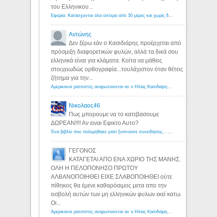
του Ελληνικου...
Εφορία: Κατάσχονται όλα ύστερα από 30 μέρες και χωρίς δικαστικές αποφάσεις - Λόγιος Ερμής
Αντώνης
Δεν ξέρω εάν ο Κασιδιάρης προέρχεται από
πρόσμιξη διαφορετικών φυλών, αλλά τα δικά σου
ελληνικά είναι για κλάματα. Κοίτα να μάθεις
στοιχειωδώς ορθογραφία...τουλάχιστον όταν θέτεις
ζήτημα για την...
Αμερικανοί ρατσιστές αναρωτιούνται αν ο Ηλίας Κασιδιάρης ανήκει στη λευκή φυλή... - Λόγιος Ερμής
Νικολαος46
Πως μπορουμε να το κατεβασουμε
ΔΩΡΕΑΝ!!!! Αν ειναι Εφικτο Αυτο?
Ένα βιβλίο που πολεμήθηκε γιατί ξυπνούσε συνειδήσεις... - Λόγιος Ερμής | Η γνώση ξεκινάει με την αναζήτηση...
ΓΕΓΟΝΟΣ
ΚΑΤΑΓΕΤΑΙ ΑΠΟ ΕΝΑ ΧΩΡΙΟ ΤΗΣ ΜΑΝΗΣ.
ΟΛΗ Η ΠΕΛΟΠΟΝΗΣΟ ΠΡΩΤΟΥ
ΑΛΒΑΝΟΠΟΙΗΘΕΙ ΕΙΧΕ ΣΛΑΒΟΠΟΙΗΘΕΙ ούτε
πίθηκος θα έμενε καθαρόαιμος μετα απο την
εισβολή αυτών των μη ελληνικών φυλων εκεί κατω.
Οι...
Αμερικανοί ρατσιστές αναρωτιούνται αν ο Ηλίας Κασιδιάρης ανήκει στη λευκή φυλή... - Λόγιος Ερμής