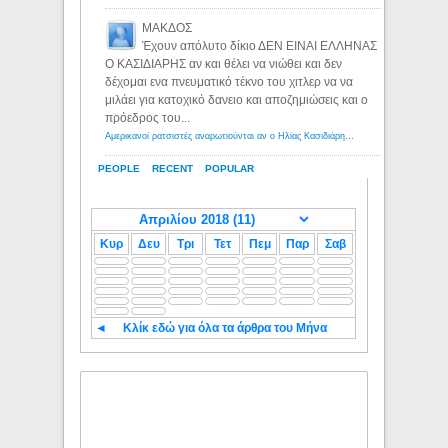
ΜΑΚΔΟΣ
Έχουν απόλυτο δίκιο ΔΕΝ ΕΙΝΑΙ ΕΛΛΗΝΑΣ
Ο ΚΑΣΙΔΙΑΡΗΣ αν και θέλει να νιώθει και δεν
δέχομαι ενα πνευματικό τέκνο του χιτλερ να να
μιλάει για κατοχικό δανειο και αποζημιώσεις και ο
πρόεδρος του...
Αμερικανοί ρατσιστές αναρωτιούνται αν ο Ηλίας Κασιδιάρης ανήκει στη λευκή φυλή... - Λόγιος Ερμής
PEOPLE
RECENT
POPULAR
Κυρ
Δευ
Τρι
Τετ
Πεμ
Παρ
Σαβ
◄
Κλίκ εδώ για όλα τα άρθρα του Μήνα