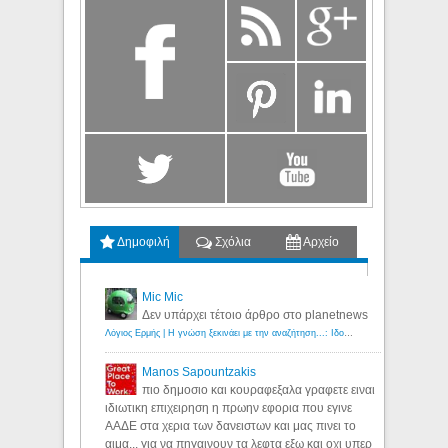
Δημοφιλή
Σχόλια
Αρχείο
Mic Mic
Δεν υπάρχει τέτοιο άρθρο στο planetnews
Λόγιος Ερμής | Η γνώση ξεκινάει με την αναζήτηση...: Ιδού οι 18 που χρωστούν 11 δις ευρώ!
Manos Sapountzakis
πιο δημοσιο και κουραφεξαλα γραφετε ειναι
ιδιωτικη επιχειρηση η πρωην εφορια που εγινε
ΑΑΔΕ στα χερια των δανειστων και μας πινει το
αιμα... για να πηγαινουν τα λεφτα εξω και οχι υπερ