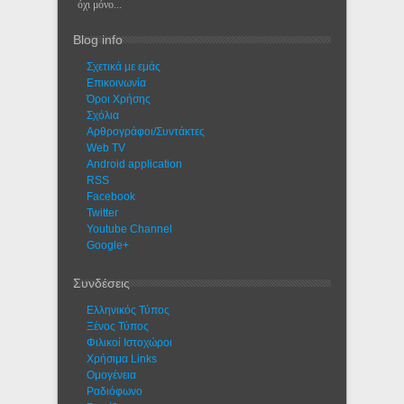
όχι μόνο...
Blog info
Σχετικά με εμάς
Eπικοινωνία
Όροι Χρήσης
Σχόλια
Αρθρογράφοι/Συντάκτες
Web TV
Android application
RSS
Facebook
Twitter
Youtube Channel
Google+
Συνδέσεις
Ελληνικός Τύπος
Ξένος Τύπος
Φιλικοί Ιστοχώροι
Χρήσιμα Links
Ομογένεια
Ραδιόφωνο