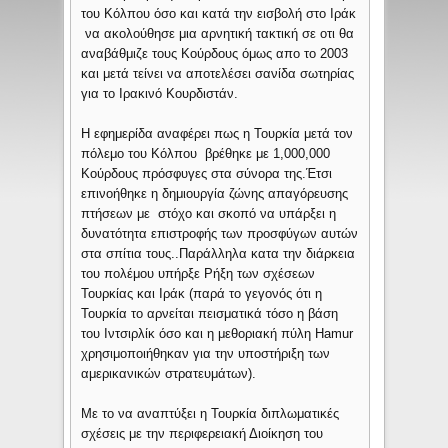
του Κόλπου όσο και κατά την εισβολή στο Ιράκ
να ακολούθησε μια αρνητική τακτική σε οτι θα
αναβάθμιζε τους Κούρδους όμως απο το 2003
και μετά τείνει να αποτελέσει σανίδα σωτηρίας
για το Ιρακινό Κουρδιστάν.
Η εφημερίδα αναφέρει πως η Τουρκία μετά τον
πόλεμο του Κόλπου βρέθηκε με 1,000,000
Κούρδους πρόσφυγες στα σύνορα της.Έτσι
επινοήθηκε η δημιουργία ζώνης απαγόρευσης
πτήσεων με στόχο και σκοπό να υπάρξει η
δυνατότητα επιστροφής των προσφύγων αυτών
στα σπίτια τους..Παράλληλα κατα την διάρκεια
του πολέμου υπήρξε Ρήξη των σχέσεων
Τουρκίας και Ιράκ (παρά το γεγονός ότι η
Τουρκία το αρνείται πεισματικά τόσο η βάση
του Ιντσιρλίκ όσο και η μεθοριακή πύλη Hamur
χρησιμοποιήθηκαν για την υποστήριξη των
αμερικανικών στρατευμάτων).
Με το να αναπτύξει η Τουρκία διπλωματικές
σχέσεις με την περιφερειακή Διοίκηση του