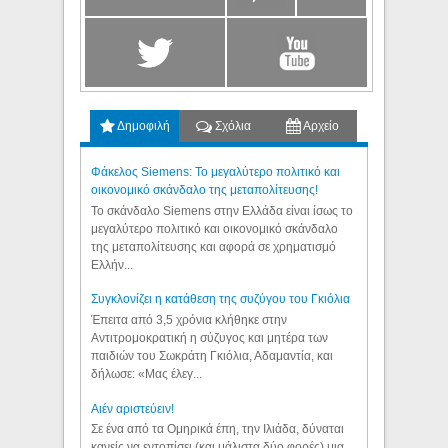
Δημοφιλή
Σχόλια
Αρχείο
Φάκελος Siemens: Το μεγαλύτερο πολιτικό και
οικονομικό σκάνδαλο της μεταπολίτευσης!
Το σκάνδαλο Siemens στην Ελλάδα είναι ίσως το
μεγαλύτερο πολιτικό και οικονομικό σκάνδαλο
της μεταπολίτευσης και αφορά σε χρηματισμό
Ελλήν...
Συγκλονίζει η κατάθεση της συζύγου του Γκιόλια
Έπειτα από 3,5 χρόνια κλήθηκε στην
Αντιτρομοκρατική η σύζυγος και μητέρα των
παιδιών του Σωκράτη Γκιόλια, Αδαμαντία, και
δήλωσε: «Μας έλεγ...
Aιέν αριστεύειν!
Σε ένα από τα Ομηρικά έπη, την Ιλιάδα, δύναται
κανείς να εντοπίσει (και μάλιστα δύο φορές) μια