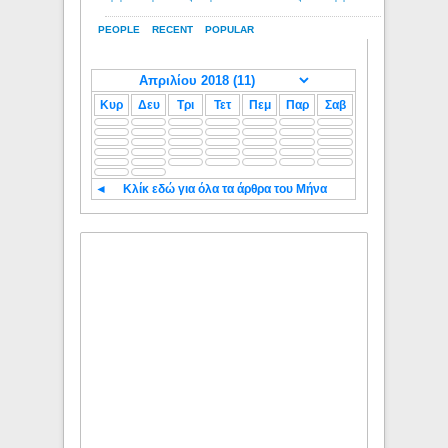
PEOPLE
RECENT
POPULAR
Κυρ
Δευ
Τρι
Τετ
Πεμ
Παρ
Σαβ
◄
Κλίκ εδώ για όλα τα άρθρα του Μήνα