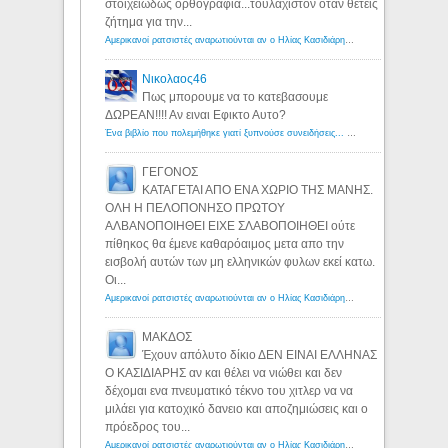
στοιχειωδώς ορθογραφία...τουλάχιστον όταν θέτεις
ζήτημα για την...
Αμερικανοί ρατσιστές αναρωτιούνται αν ο Ηλίας Κασιδιάρης ανήκει στη λευκή φυλή... - Λόγιος Ερμής
Νικολαος46
Πως μπορουμε να το κατεβασουμε
ΔΩΡΕΑΝ!!!! Αν ειναι Εφικτο Αυτο?
Ένα βιβλίο που πολεμήθηκε γιατί ξυπνούσε συνειδήσεις... - Λόγιος Ερμής | Η γνώση ξεκινάει με την αναζήτηση...
ΓΕΓΟΝΟΣ
ΚΑΤΑΓΕΤΑΙ ΑΠΟ ΕΝΑ ΧΩΡΙΟ ΤΗΣ ΜΑΝΗΣ.
ΟΛΗ Η ΠΕΛΟΠΟΝΗΣΟ ΠΡΩΤΟΥ
ΑΛΒΑΝΟΠΟΙΗΘΕΙ ΕΙΧΕ ΣΛΑΒΟΠΟΙΗΘΕΙ ούτε
πίθηκος θα έμενε καθαρόαιμος μετα απο την
εισβολή αυτών των μη ελληνικών φυλων εκεί κατω.
Οι...
Αμερικανοί ρατσιστές αναρωτιούνται αν ο Ηλίας Κασιδιάρης ανήκει στη λευκή φυλή... - Λόγιος Ερμής
ΜΑΚΔΟΣ
Έχουν απόλυτο δίκιο ΔΕΝ ΕΙΝΑΙ ΕΛΛΗΝΑΣ
Ο ΚΑΣΙΔΙΑΡΗΣ αν και θέλει να νιώθει και δεν
δέχομαι ενα πνευματικό τέκνο του χιτλερ να να
μιλάει για κατοχικό δανειο και αποζημιώσεις και ο
πρόεδρος του...
Αμερικανοί ρατσιστές αναρωτιούνται αν ο Ηλίας Κασιδιάρης ανήκει στη λευκή φυλή... - Λόγιος Ερμής