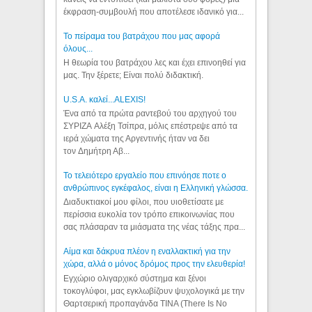
έκφραση-συμβουλή που αποτέλεσε ιδανικό για...
Το πείραμα του βατράχου που μας αφορά
όλους...
Η θεωρία του βατράχου λες και έχει επινοηθεί για
μας. Την ξέρετε; Είναι πολύ διδακτική.
U.S.A. καλεί...ALEXIS!
Ένα από τα πρώτα ραντεβού του αρχηγού του
ΣΥΡΙΖΑ Αλέξη Τσίπρα, μόλις επέστρεψε από τα
ιερά χώματα της Αργεντινής ήταν να δει
τον Δημήτρη Αβ...
Το τελειότερο εργαλείο που επινόησε ποτε ο
ανθρώπινος εγκέφαλος, είναι η Ελληνική γλώσσα.
Διαδυκτιακοί μου φίλοι, που υιοθετίσατε με
περίσσια ευκολία τον τρόπο επικοινωνίας που
σας πλάσαραν τα μιάσματα της νέας τάξης πρα...
Αίμα και δάκρυα πλέον η εναλλακτική για την
χώρα, αλλά ο μόνος δρόμος προς την ελευθερία!
Εγχώριο ολιγαρχικό σύστημα και ξένοι
τοκογλύφοι, μας εγκλωβίζουν ψυχολογικά με την
Θαρτσερική προπαγάνδα TINA (There Is No