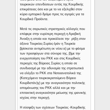
τουρκικών επενδύσεων εντός της Κουρδικής
επικράτειας όσο και με το να εξελιχθεί στον
κύριο εμπορικό δρόμο προς τις αγορές για τα
Κουρδικά Προϊόντα.
Μετά τις σαρωτικές στρατηγικές αλλαγές που
επέφερε στην ευρύτερη περιοχή η Αραβική
Άνοιξη η οποία και προκάλεσε την ρήξη στον
άξονα Τουρκίας-Συρίας-Ιράν η Τουρκία
βρίσκεται αντιμέτωπη εκ νέου:α) με το φάσμα
των προσφύγων στα σύνορα της, β)με την
ενεργοποίηση του PKK και στις Κουρδικές
περιοχές της Βόρειας Συρίας η οποία σε
συνδυασμό με την αδυναμία της στρατιωτικά
να ελέγξει το PKK στα Νοτιοανατολικά της
(Κατεχόμενο τουρκοκρατούμενο Βόρειο
Κουρδιστάν)γ) με την αναγκαιότητα πολιτικής
απομόνωσης του PKK αλλά και με την
επιτακτική αναγκαιότητα μείωσης της ιρανικής
ισχύος στην περιοχή.
Η σύσφιξη των σχέσεων Τουρκίας -Κουρδικής