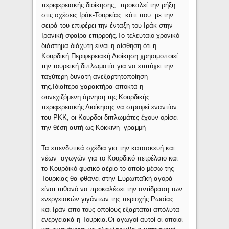
περιφερειακής διοίκησης, προκαλεί την ρήξη
στις σχέσεις Ιράκ-Τουρκίας κάτι που με την
σειρά του επιφέρει την ένταξη του Ιράκ στην
Ιρανική σφαίρα επιρροής.Το τελευταίο χρονικό
διάστημα διάχυτη είναι η αίσθηση ότι η
Κουρδική Περιφερειακή Διοίκηση χρησιμοποιεί
την τουρκική διπλωματία για να επιτύχει την
ταχύτερη δυνατή ανεξαρτητοποίηση
της.Ιδιαίτερο χαρακτήρα αποκτά η
συνεχιζόμενη άρνηση της Κουρδικής
περιφερειακής Διοίκησης να στραφεί εναντίον
του PKK, οι Κουρδοι διπλωμάτες έχουν ορίσει
την θέση αυτή ως Κόκκινη γραμμή
Τα επενδυτικά σχέδια για την κατασκευή και
νέων αγωγών για το Κουρδικό πετρέλαιο και
το Κουρδικό φυσικό αέριο το οποίο μέσω της
Τουρκίας θα φθάνει στην Ευρωπαϊκή αγορά
είναι πιθανό να προκαλέσει την αντίδραση των
ενεργειακών γιγάντων της περιοχής Ρωσίας
και Ιράν απο τους οποίους εξαρτάται απόλυτα
ενεργειακά η Τουρκία.Οι αγωγοί αυτοί οι οποίοι