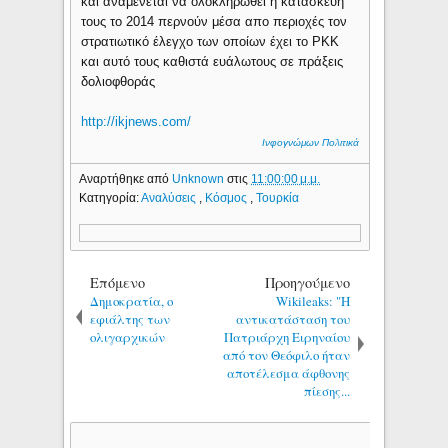
και αναμένεται να ολοκληρωθεί η κατασκευή
τους το 2014 περνούν μέσα απο περιοχές τον
στρατιωτικό έλεγχο των οποίων έχει το PKK
και αυτό τους καθιστά ευάλωτους σε πράξεις
δολιοφθοράς
http://ikjnews.com/
Ινφογνώμων Πολιτικά
Αναρτήθηκε από
Unknown
στις
11:00:00 μ.μ.
Κατηγορία:
Αναλύσεις
,
Κόσμος
,
Τουρκία
Επόμενο
Προηγούμενο
Δημοκρατία, ο
Wikileaks: "H
εφιάλτης των
αντικατάσταση του
ολιγαρχικών
Πατριάρχη Ειρηναίου
από τον Θεόφιλο ήταν
αποτέλεσμα άφθονης
πίεσης...