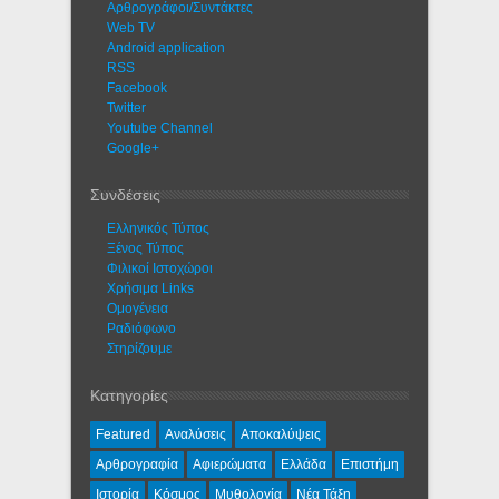
Αρθρογράφοι/Συντάκτες
Web TV
Android application
RSS
Facebook
Twitter
Youtube Channel
Google+
Συνδέσεις
Ελληνικός Τύπος
Ξένος Τύπος
Φιλικοί Ιστοχώροι
Χρήσιμα Links
Ομογένεια
Ραδιόφωνο
Στηρίζουμε
Κατηγορίες
Featured
Αναλύσεις
Αποκαλύψεις
Αρθρογραφία
Αφιερώματα
Ελλάδα
Επιστήμη
Ιστορία
Κόσμος
Μυθολογία
Νέα Τάξη