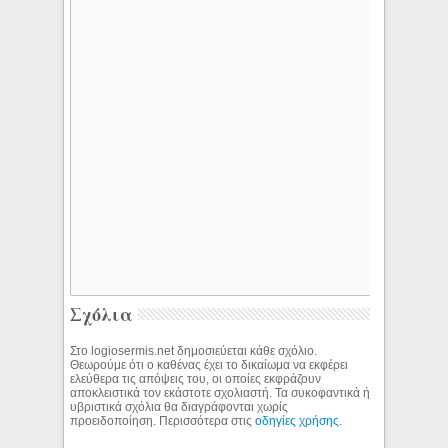
Σχόλια
Στο logiosermis.net δημοσιεύεται κάθε σχόλιο.
Θεωρούμε ότι ο καθένας έχει το δικαίωμα να εκφέρει
ελεύθερα τις απόψεις του, οι οποίες εκφράζουν
αποκλειστικά τον εκάστοτε σχολιαστή. Τα συκοφαντικά ή
υβριστικά σχόλια θα διαγράφονται χωρίς
προειδοποίηση. Περισσότερα στις
οδηγίες χρήσης
.