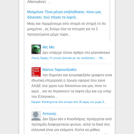
Alternative). ...
Μνημόνια: Ποια μέτρα επιβλήθηκαν, ποιοι μας
δάνεισαν, πού πήγαν τα λεφτά...
Μιας και περιμένουμε απο στιγμή σε στιγμή το 4ο
μνημόνιο , ας δούμε όλα τα στοιχεία για τα 3
προηγούμενα μέχρι τώρα...
Mic Mic
Δεν υπάρχει τέτοιο άρθρο στο planetnews
Λόγιος Ερμής | Η γνώση ξεκινάει με την αναζήτηση...: Ιδού οι 18 που χρωστούν 11 δις ευρώ!
Manos Sapountzakis
πιο δημοσιο και κουραφεξαλα γραφετε ειναι
ιδιωτικη επιχειρηση η πρωην εφορια που εγινε
ΑΑΔΕ στα χερια των δανειστων και μας πινει το
αιμα... για να πηγαινουν τα λεφτα εξω και οχι υπερ
του Ελληνικου...
Εφορία: Κατάσχονται όλα ύστερα από 30 μέρες και χωρίς δικαστικές αποφάσεις - Λόγιος Ερμής
Αντώνης
Δεν ξέρω εάν ο Κασιδιάρης προέρχεται από
πρόσμιξη διαφορετικών φυλών, αλλά τα δικά σου
ελληνικά είναι για κλάματα. Κοίτα να μάθεις