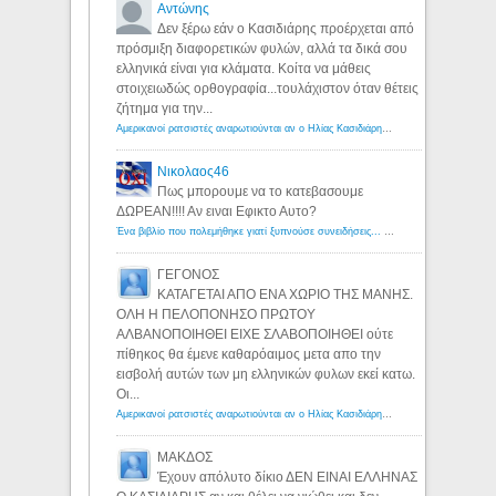
Αντώνης
Δεν ξέρω εάν ο Κασιδιάρης προέρχεται από
πρόσμιξη διαφορετικών φυλών, αλλά τα δικά σου
ελληνικά είναι για κλάματα. Κοίτα να μάθεις
στοιχειωδώς ορθογραφία...τουλάχιστον όταν θέτεις
ζήτημα για την...
Αμερικανοί ρατσιστές αναρωτιούνται αν ο Ηλίας Κασιδιάρης ανήκει στη λευκή φυλή... - Λόγιος Ερμής
Νικολαος46
Πως μπορουμε να το κατεβασουμε
ΔΩΡΕΑΝ!!!! Αν ειναι Εφικτο Αυτο?
Ένα βιβλίο που πολεμήθηκε γιατί ξυπνούσε συνειδήσεις... - Λόγιος Ερμής | Η γνώση ξεκινάει με την αναζήτηση...
ΓΕΓΟΝΟΣ
ΚΑΤΑΓΕΤΑΙ ΑΠΟ ΕΝΑ ΧΩΡΙΟ ΤΗΣ ΜΑΝΗΣ.
ΟΛΗ Η ΠΕΛΟΠΟΝΗΣΟ ΠΡΩΤΟΥ
ΑΛΒΑΝΟΠΟΙΗΘΕΙ ΕΙΧΕ ΣΛΑΒΟΠΟΙΗΘΕΙ ούτε
πίθηκος θα έμενε καθαρόαιμος μετα απο την
εισβολή αυτών των μη ελληνικών φυλων εκεί κατω.
Οι...
Αμερικανοί ρατσιστές αναρωτιούνται αν ο Ηλίας Κασιδιάρης ανήκει στη λευκή φυλή... - Λόγιος Ερμής
ΜΑΚΔΟΣ
Έχουν απόλυτο δίκιο ΔΕΝ ΕΙΝΑΙ ΕΛΛΗΝΑΣ