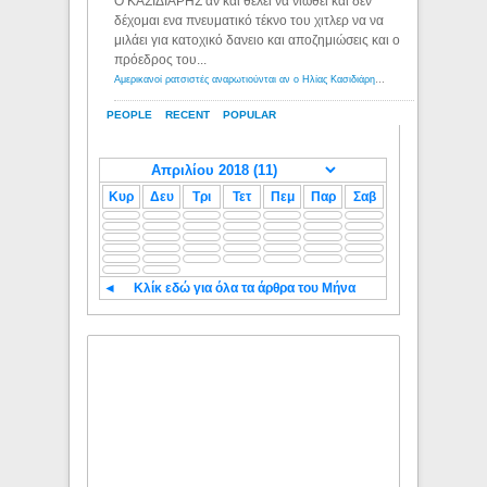
Ο ΚΑΣΙΔΙΑΡΗΣ αν και θέλει να νιώθει και δεν
δέχομαι ενα πνευματικό τέκνο του χιτλερ να να
μιλάει για κατοχικό δανειο και αποζημιώσεις και ο
πρόεδρος του...
Αμερικανοί ρατσιστές αναρωτιούνται αν ο Ηλίας Κασιδιάρης ανήκει στη λευκή φυλή... - Λόγιος Ερμής
PEOPLE
RECENT
POPULAR
Κυρ
Δευ
Τρι
Τετ
Πεμ
Παρ
Σαβ
◄
Κλίκ εδώ για όλα τα άρθρα του Μήνα