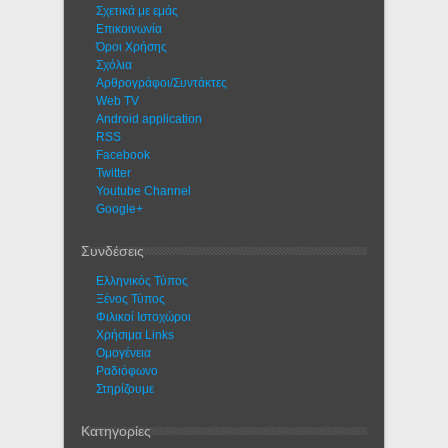
Σχετικά με εμάς
Eπικοινωνία
Όροι Χρήσης
Σχόλια
Αρθρογράφοι/Συντάκτες
Web TV
Android application
RSS
Facebook
Twitter
Youtube Channel
Google+
Συνδέσεις
Ελληνικός Τύπος
Ξένος Τύπος
Φιλικοί Ιστοχώροι
Χρήσιμα Links
Ομογένεια
Ραδιόφωνο
Στηρίζουμε
Κατηγορίες