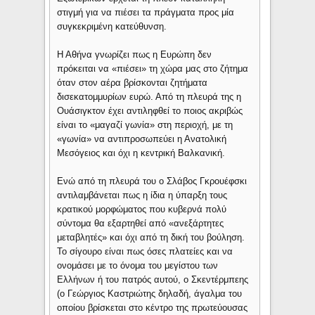
στιγμή για να πιέσει τα πράγματα προς μία
συγκεκριμένη κατεύθυνση.
Η Αθήνα γνωρίζει πως η Ευρώπη δεν
πρόκειται να «πιέσει» τη χώρα μας στο ζήτημα
όταν στον αέρα βρίσκονται ζητήματα
δισεκατομμυρίων ευρώ. Από τη πλευρά της η
Ουάσιγκτον έχει αντιληφθεί το ποιος ακριβώς
είναι το «μαγαζί γωνία» στη περιοχή, με τη
«γωνία» να αντιπροσωπεύει η Ανατολική
Μεσόγειος και όχι η κεντρική Βαλκανική.
Ενώ από τη πλευρά του ο Σλάβος Γκρουέφσκι
αντιλαμβάνεται πως η ίδια η ύπαρξη τους
κρατικού μορφώματος που κυβερνά πολύ
σύντομα θα εξαρτηθεί από «ανεξάρτητες
μεταβλητές» και όχι από τη δική του βούληση.
Το σίγουρο είναι πως όσες πλατείες και να
ονομάσει με το όνομα του μεγίστου των
Ελλήνων ή του πατρός αυτού, ο Σκεντέρμπεης
(ο Γεώργιος Καστριώτης δηλαδή, άγαλμα του
οποίου βρίσκεται στο κέντρο της πρωτεύουσας