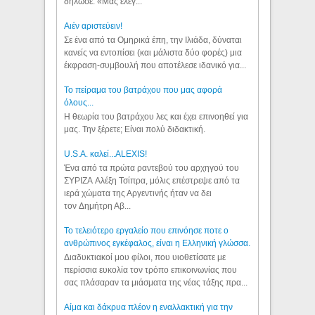
δήλωσε: «Μας έλεγ...
Aιέν αριστεύειν!
Σε ένα από τα Ομηρικά έπη, την Ιλιάδα, δύναται
κανείς να εντοπίσει (και μάλιστα δύο φορές) μια
έκφραση-συμβουλή που αποτέλεσε ιδανικό για...
Το πείραμα του βατράχου που μας αφορά
όλους...
Η θεωρία του βατράχου λες και έχει επινοηθεί για
μας. Την ξέρετε; Είναι πολύ διδακτική.
U.S.A. καλεί...ALEXIS!
Ένα από τα πρώτα ραντεβού του αρχηγού του
ΣΥΡΙΖΑ Αλέξη Τσίπρα, μόλις επέστρεψε από τα
ιερά χώματα της Αργεντινής ήταν να δει
τον Δημήτρη Αβ...
Το τελειότερο εργαλείο που επινόησε ποτε ο
ανθρώπινος εγκέφαλος, είναι η Ελληνική γλώσσα.
Διαδυκτιακοί μου φίλοι, που υιοθετίσατε με
περίσσια ευκολία τον τρόπο επικοινωνίας που
σας πλάσαραν τα μιάσματα της νέας τάξης πρα...
Αίμα και δάκρυα πλέον η εναλλακτική για την