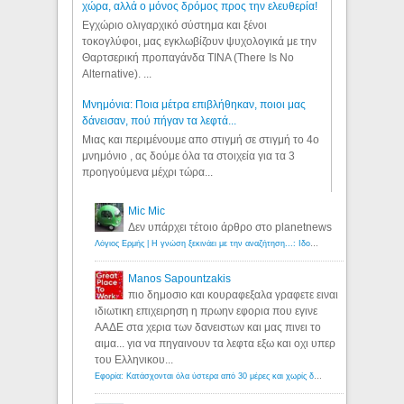
χώρα, αλλά ο μόνος δρόμος προς την ελευθερία!
Εγχώριο ολιγαρχικό σύστημα και ξένοι
τοκογλύφοι, μας εγκλωβίζουν ψυχολογικά με την
Θαρτσερική προπαγάνδα TINA (There Is No
Alternative). ...
Μνημόνια: Ποια μέτρα επιβλήθηκαν, ποιοι μας
δάνεισαν, πού πήγαν τα λεφτά...
Μιας και περιμένουμε απο στιγμή σε στιγμή το 4ο
μνημόνιο , ας δούμε όλα τα στοιχεία για τα 3
προηγούμενα μέχρι τώρα...
Mic Mic
Δεν υπάρχει τέτοιο άρθρο στο planetnews
Λόγιος Ερμής | Η γνώση ξεκινάει με την αναζήτηση...: Ιδού οι 18 που χρωστούν 11 δις ευρώ!
Manos Sapountzakis
πιο δημοσιο και κουραφεξαλα γραφετε ειναι
ιδιωτικη επιχειρηση η πρωην εφορια που εγινε
ΑΑΔΕ στα χερια των δανειστων και μας πινει το
αιμα... για να πηγαινουν τα λεφτα εξω και οχι υπερ
του Ελληνικου...
Εφορία: Κατάσχονται όλα ύστερα από 30 μέρες και χωρίς δικαστικές αποφάσεις - Λόγιος Ερμής