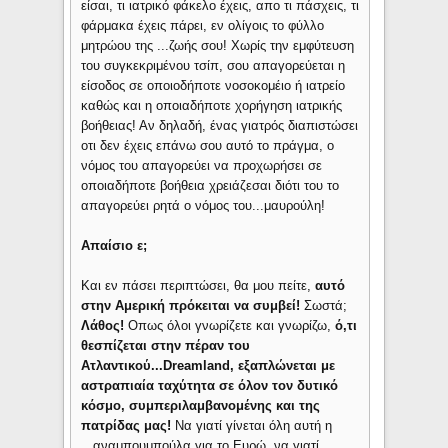
είσαι, τι ιατρικό φάκελο έχεις, απο τι πάσχεις, τι
φάρμακα έχεις πάρει, εν ολίγοις το φύλλο
μητρώου της ...ζωής σου! Χωρίς την εμφύτευση
του συγκεκριμένου τσίπ, σου απαγορεύεται η
είσοδος σε οποιοδήποτε νοσοκομέιο ή ιατρείο
καθώς και η οποιαδήποτε χορήγηση ιατρικής
βοήθειας! Αν δηλαδή, ένας γιατρός διαπιστώσει
οτι δεν έχεις επάνω σου αυτό το πράγμα, ο
νόμος του απαγορεύει να προχωρήσει σε
οποιαδήποτε βοήθεια χρειάζεσαι διότι του το
απαγορεύει ρητά ο νόμος του...μαυρούλη!
Απαίσιο ε;
Και εν πάσει περιπτώσει, θα μου πείτε,
αυτό
στην Αμερική πρόκειται να συμβεί!
Σωστά;
Λάθος!
Οπως όλοι γνωρίζετε και γνωρίζω,
ό,τι
θεσπίζεται στην πέραν του
Ατλαντικού...Dreamland, εξαπλώνεται με
αστραπιαία ταχύτητα σε όλον τον δυτικό
κόσμο, συμπεριλαμβανομένης και της
πατρίδας μας!
Να γιατί γίνεται όλη αυτή η
...αναμπουμπούλα για το Ευρώ, να γιατί