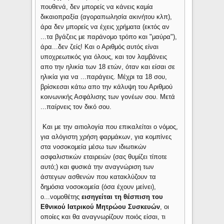
πουθενά, δεν μπορείς να κάνεις καμία
δικαιοπραξία (αγοραπωλησία ακινήτου κλπ),
άρα δεν μπορείς να έχεις χρήματα (εκτός αν
...τα βγάζεις με παράνομο τρόπο και "μαύρα"),
άρα...δεν ζείς! Και ο Αριθμός αυτός είναι
υποχρεωτικός για όλους, και τον λαμβάνεις
απο την ηλικία των 18 ετών, όταν και είσαι σε
ηλικία για να ...παράγεις. Μέχρι τα 18 σου,
βρίσκεσαι κάτω απο την κάλυψη του Αριθμού
κοινωνικής Ασφάλισης των γονέων σου. Μετά
...παίρνεις τον δικό σου.
Και με την αιτιολογία που επικαλείται ο νόμος,
για αλόγιστη χρήση φαρμάκων, για κομπίνες
στα νοσοκομεία μέσω των ιδιωτικών
ασφαλιστικών εταιρειών (σας θυμίζει τίποτε
αυτό;) και φυσικά την αναγνώριση των
άστεγων ασθενών που κατακλύζουν τα
δημόσια νοσοκομεία (όσα έχουν μείνει),
ο...νομοθέτης
εισηγείται τη θέσπιση του
Εθνικού Ιατρικού Μητρώου Συσκευών
, οι
οποίες και θα αναγνωρίζουν ποιός είσαι, τι