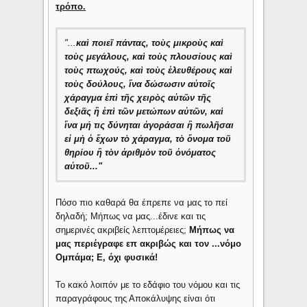
τρόπο.
"...
καὶ ποιεῖ πάντας, τοὺς μικροὺς καὶ
τοὺς μεγάλους, καὶ τοὺς πλουσίους καὶ
τοὺς πτωχούς, καὶ τοὺς ἐλευθέρους καὶ
τοὺς δούλους, ἵνα δώσωσιν αὐτοῖς
χάραγμα ἐπὶ τῆς χειρὸς αὐτῶν τῆς
δεξιᾶς ἢ ἐπὶ τῶν μετώπων αὐτῶν, καὶ
ἵνα μή τις δύνηται ἀγοράσαι ἢ πωλῆσαι
εἰ μὴ ὁ ἔχων τὸ χάραγμα, τὸ ὄνομα τοῦ
θηρίου ἢ τὸν ἀριθμὸν τοῦ ὀνόματος
αὐτοῦ..."
Πόσο πιο καθαρά θα έπρεπε να μας το πεί
δηλαδή; Μήπως να μας...έδινε και τις
σημερινές ακριβείς λεπτομέρειες;
Μήπως να
μας περιέγραφε επ ακριβώς και τον ...νόμο
Ομπάμα; Ε, όχι φυσικά!
Το κακό λοιπόν με το εδάφιο του νόμου και τις
παραγράφους της Αποκάλυψης είναι ότι