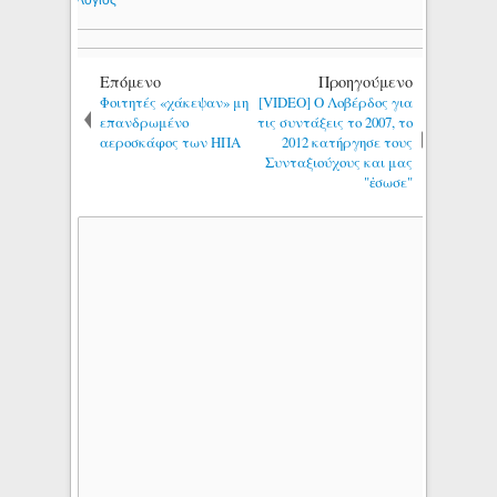
Επόμενο
Προηγούμενο
Φοιτητές «χάκεψαν» μη
[VIDEO] Ο Λοβέρδος για
επανδρωμένο
τις συντάξεις το 2007, το
αεροσκάφος των ΗΠΑ
2012 κατήργησε τους
Συνταξιούχους και μας
"ἐσωσε"