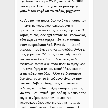
σχολίασε το άρθρο 25.21, στη σελίδα 1000
του νόμου. Εκεί πραγματικά μου έφυγε η
γουλιά του καφέ απ το στόμα, βήχοντας.
Κατ΄αρχάς, να πούμε δυό λογάκια γι αυτόν τον
...περίφημο νόμο, που περίμενε όλη η
αμερικανική κοινωνία ως μάνα εξ ουρανού.
Ο
νόμος αυτός, δεν έχει τίποτε το...κοινωνικό,
ούτε έχει να προσφέρει κάτι ουσιαστικό
στον αμερικάνικο λαό.
Είναι ένα πολιτικό
έκτρωμα, που έγινε για να ...χαιδέψει ΟΛΟΥΣ
τους φορείς και ΟΛΕΣ τις τάσεις. Λίγο απ όλα
και όλα απο λίγο. Δεν απλουστεύει, αλλά
αντιθέτως, περιπλέκει τόσο πολύ τα πράγματα,
που είναι ζήτημα αν τον καταλάβουν ακόμη και
οι πιο ειδικοί στο θέμα.
Αλλά το ζητούμενο
δεν είναι αυτό. το ζητούμενο είναι να μην
τον καταλάβει ο λαός, μιας και επίκεινται
εκλογές και μάλιστα εξαιρετικής σημασίας
για τον..."συμπαθή" μαυρούλη
. Με πιο απλά
λόγια, ο νόμος αυτός είναι ο πιό αντι-
κοινωνικός νόμος που θεσπίστηκε ποτέ, με
...φιλο-λαικό προφίλ. Πως γίνεται αυτό; Ελα