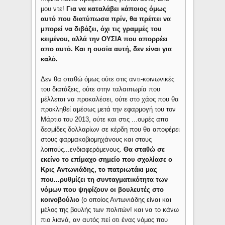
μου ντε!
Για να καταλάβει κάποιος όμως
αυτό που διατύπωσα πρίν, θα πρέπει να
μπορεί να διβάζει, όχι τις γραμμές του
κειμένου, αλλά την ΟΥΣΙΑ που απορρέει
απο αυτό. Και η ουσία αυτή, δεν είναι για
καλό.
Δεν θα σταθώ όμως ούτε στις αντι-κοινωνικές
του διατάξεις, ούτε στην ταλαιπωρία που
μέλλεται να προκαλέσει, ούτε στο χάος που θα
προκληθεί αμέσως μετά την εφαρμογή του τον
Μάρτιο του 2013, ούτε και στις ...ουρές απο
δεσμίδες δολλαρίων σε κέρδη που θα αποφέρει
στους φαρμακοβιομηχάνους και στους
λοιπούς...ενδιαφερόμενους.
Θα σταθώ σε
εκείνο το επίμαχο σημείο που σχολίασε ο
Κρις Αντωνιάδης, το πατριωτάκι μας
που...ρυθμίζει τη συνταγματικότητα των
νόμων που ψηφίζουν οι βουλευτές στο
κοινοβούλιο
(ο οποίος Αντωνιάδης είναι και
μέλος της βουλής των πολιτών! και να το κάνω
πιο λιανά, αν αυτός πεί οτι ένας νόμος που