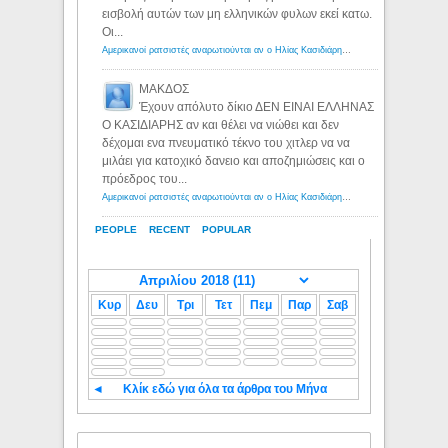
εισβολή αυτών των μη ελληνικών φυλων εκεί κατω.
Οι...
Αμερικανοί ρατσιστές αναρωτιούνται αν ο Ηλίας Κασιδιάρης ανήκει στη λευκή φυλή... - Λόγιος Ερμής
ΜΑΚΔΟΣ
Έχουν απόλυτο δίκιο ΔΕΝ ΕΙΝΑΙ ΕΛΛΗΝΑΣ
Ο ΚΑΣΙΔΙΑΡΗΣ αν και θέλει να νιώθει και δεν
δέχομαι ενα πνευματικό τέκνο του χιτλερ να να
μιλάει για κατοχικό δανειο και αποζημιώσεις και ο
πρόεδρος του...
Αμερικανοί ρατσιστές αναρωτιούνται αν ο Ηλίας Κασιδιάρης ανήκει στη λευκή φυλή... - Λόγιος Ερμής
PEOPLE
RECENT
POPULAR
Κυρ
Δευ
Τρι
Τετ
Πεμ
Παρ
Σαβ
◄
Κλίκ εδώ για όλα τα άρθρα του Μήνα