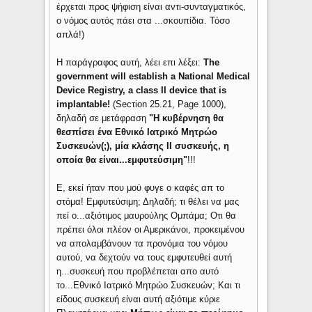
έρχεται προς ψήφιση είναι αντι-συνταγματικός,
ο νόμος αυτός πάει στα ...σκουπίδια. Τόσο
απλά!)
Η παράγραφος αυτή, λέει επι λέξει:
The
government will establish a National Medical
Device Registry, a class II device that is
implantable!
(Secτion 25.21, Page 1000),
δηλαδή σε μετάφραση
"Η κυβέρνηση θα
θεσπίσει ένα Εθνικό Ιατρικό Μητρώο
Συσκευών(;), μία κλάσης ΙΙ συσκευής, η
οποία θα είναι...εμφυτεύσιμη"
!!!
Ε, εκεί ήταν που μού φυγε ο καφές απ το
στόμα! Εμφυτεύσιμη; Δηλαδή; τι θέλει να μας
πεί ο...αξιότιμος μαυρούλης Ομπάμα; Οτι θα
πρέπει όλοι πλέον οι Αμερικάνοι, προκειμένου
να απολαμβάνουν τα προνόμια του νόμου
αυτού, να δεχτούν να τους εμφυτευθεί αυτή
η...συσκευή που προβλέπεται απο αυτό
το...Εθνικό Ιατρικό Μητρώο Συσκευών; Και τι
είδους συσκευή είναι αυτή αξιότιμε κύριε