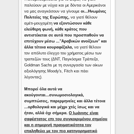
παλεύουν με νύχια και με δόντια οι Αμερικάνοι
να μας αναγκάσουν να γίνουμε
οι...Ηνωμένες
Πολιτείες της Ευρώπης,
να γιατί θέλουν
αμέτι-μουχαμέτη
να εξοντώσουν κάθε
ελεύθερη φωνή, κάθε κράτος που
αντιστέκεται σε αυτά που προσπαθούν να
επιτύχουν μέσω ..."Αραβικών ανοίξεων" και
άλλα τέτοια κουραφέξαλα,
να γιατί θέλουν
τον απόλυτο έλεγχο του χρήματος μέσω των
τραπεζών τους (ΔΝΤ, Παγκόσμια Τράπεζα,
Goldman Sachs με τη συνεργασία των οίκων
αξιολόγησης Moody's, Fitch και πάει
λέγοντας).
Μπορεί όλα αυτά να
ακούγονται...συνωμοσιολογικά,
συμπτώσεις, παρερμηνείες και άλλα τέτοια
...ορθολογικά και μέχρι χτές ίσως και να
ήταν, αλλά όχι σήμερα.
Ο Ιωάννης είναι
σαφέστατος επι του συγκεκριμένου σημείου
και η σημερινή πραγματικότητα τον
επαληθεύει με τον πιο κατηγορηματικό