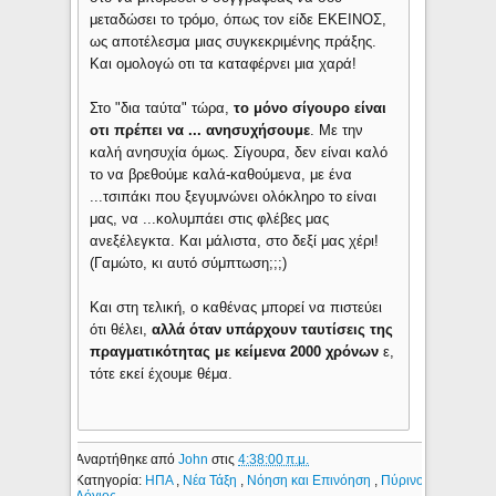
μεταδώσει το τρόμο, όπως τον είδε ΕΚΕΙΝΟΣ,
ως αποτέλεσμα μιας συγκεκριμένης πράξης.
Και ομολογώ οτι τα καταφέρνει μια χαρά!
Στο "δια ταύτα" τώρα,
το μόνο σίγουρο είναι
οτι πρέπει να ... ανησυχήσουμε
. Με την
καλή ανησυχία όμως. Σίγουρα, δεν είναι καλό
το να βρεθούμε καλά-καθούμενα, με ένα
...τσιπάκι που ξεγυμνώνει ολόκληρο το είναι
μας, να ...κολυμπάει στις φλέβες μας
ανεξέλεγκτα. Και μάλιστα, στο δεξί μας χέρι!
(Γαμώτο, κι αυτό σύμπτωση;;;)
Και στη τελική, ο καθένας μπορεί να πιστεύει
ότι θέλει,
αλλά όταν υπάρχουν ταυτίσεις της
πραγματικότητας με κείμενα 2000 χρόνων
ε,
τότε εκεί έχουμε θέμα.
Αναρτήθηκε από
John
στις
4:38:00 π.μ.
Κατηγορία:
ΗΠΑ
,
Νέα Τάξη
,
Νόηση και Επινόηση
,
Πύρινος
Λόγιος