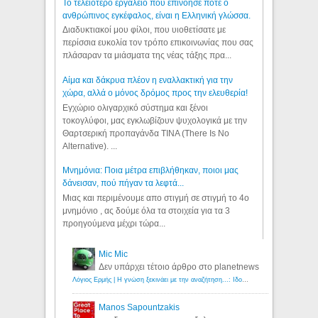
Το τελειότερο εργαλείο που επινόησε ποτε ο
ανθρώπινος εγκέφαλος, είναι η Ελληνική γλώσσα.
Διαδυκτιακοί μου φίλοι, που υιοθετίσατε με
περίσσια ευκολία τον τρόπο επικοινωνίας που σας
πλάσαραν τα μιάσματα της νέας τάξης πρα...
Αίμα και δάκρυα πλέον η εναλλακτική για την
χώρα, αλλά ο μόνος δρόμος προς την ελευθερία!
Εγχώριο ολιγαρχικό σύστημα και ξένοι
τοκογλύφοι, μας εγκλωβίζουν ψυχολογικά με την
Θαρτσερική προπαγάνδα TINA (There Is No
Alternative). ...
Μνημόνια: Ποια μέτρα επιβλήθηκαν, ποιοι μας
δάνεισαν, πού πήγαν τα λεφτά...
Μιας και περιμένουμε απο στιγμή σε στιγμή το 4ο
μνημόνιο , ας δούμε όλα τα στοιχεία για τα 3
προηγούμενα μέχρι τώρα...
Mic Mic
Δεν υπάρχει τέτοιο άρθρο στο planetnews
Λόγιος Ερμής | Η γνώση ξεκινάει με την αναζήτηση...: Ιδού οι 18 που χρωστούν 11 δις ευρώ!
Manos Sapountzakis