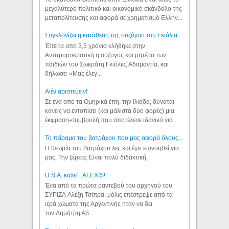
μεγαλύτερο πολιτικό και οικονομικό σκάνδαλο της
μεταπολίτευσης και αφορά σε χρηματισμό Ελλήν...
Συγκλονίζει η κατάθεση της συζύγου του Γκιόλια
Έπειτα από 3,5 χρόνια κλήθηκε στην
Αντιτρομοκρατική η σύζυγος και μητέρα των
παιδιών του Σωκράτη Γκιόλια, Αδαμαντία, και
δήλωσε: «Μας έλεγ...
Aιέν αριστεύειν!
Σε ένα από τα Ομηρικά έπη, την Ιλιάδα, δύναται
κανείς να εντοπίσει (και μάλιστα δύο φορές) μια
έκφραση-συμβουλή που αποτέλεσε ιδανικό για...
Το πείραμα του βατράχου που μας αφορά όλους...
Η θεωρία του βατράχου λες και έχει επινοηθεί για
μας. Την ξέρετε; Είναι πολύ διδακτική.
U.S.A. καλεί...ALEXIS!
Ένα από τα πρώτα ραντεβού του αρχηγού του
ΣΥΡΙΖΑ Αλέξη Τσίπρα, μόλις επέστρεψε από τα
ιερά χώματα της Αργεντινής ήταν να δει
τον Δημήτρη Αβ...