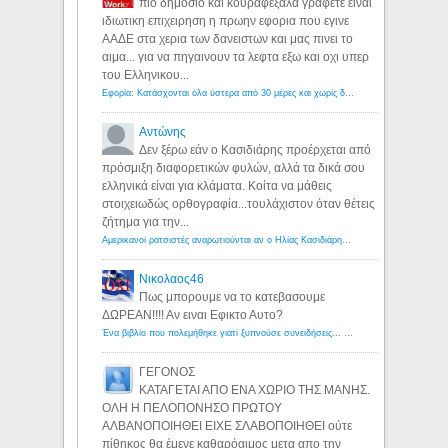
πιο δημοσιο και κουραφεξαλα γραφετε ειναι
ιδιωτικη επιχειρηση η πρωην εφορια που εγινε
ΑΑΔΕ στα χερια των δανειστων και μας πινει το
αιμα... για να πηγαινουν τα λεφτα εξω και οχι υπερ
του Ελληνικου...
Εφορία: Κατάσχονται όλα ύστερα από 30 μέρες και χωρίς δικαστικές αποφάσεις - Λόγιος Ερμής
Αντώνης
Δεν ξέρω εάν ο Κασιδιάρης προέρχεται από
πρόσμιξη διαφορετικών φυλών, αλλά τα δικά σου
ελληνικά είναι για κλάματα. Κοίτα να μάθεις
στοιχειωδώς ορθογραφία...τουλάχιστον όταν θέτεις
ζήτημα για την...
Αμερικανοί ρατσιστές αναρωτιούνται αν ο Ηλίας Κασιδιάρης ανήκει στη λευκή φυλή... - Λόγιος Ερμής
Νικολαος46
Πως μπορουμε να το κατεβασουμε
ΔΩΡΕΑΝ!!!! Αν ειναι Εφικτο Αυτο?
Ένα βιβλίο που πολεμήθηκε γιατί ξυπνούσε συνειδήσεις... - Λόγιος Ερμής | Η γνώση ξεκινάει με την αναζήτηση...
ΓΕΓΟΝΟΣ
ΚΑΤΑΓΕΤΑΙ ΑΠΟ ΕΝΑ ΧΩΡΙΟ ΤΗΣ ΜΑΝΗΣ.
ΟΛΗ Η ΠΕΛΟΠΟΝΗΣΟ ΠΡΩΤΟΥ
ΑΛΒΑΝΟΠΟΙΗΘΕΙ ΕΙΧΕ ΣΛΑΒΟΠΟΙΗΘΕΙ ούτε
πίθηκος θα έμενε καθαρόαιμος μετα απο την