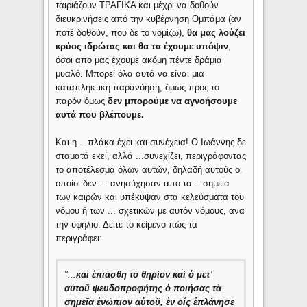
ταιριάζουν ΤΡΑΓΙΚΑ και μέχρι να δοθούν
διευκρινήσεις από την κυβέρνηση Ομπάμα (αν
ποτέ δοθούν, που δε το νομίζω),
θα μας λούζει
κρύος ιδρώτας και θα τα έχουμε υπόψιν
,
όσοι απο μας έχουμε ακόμη πέντε δράμια
μυαλό. Μπορεί όλα αυτά να είναι μια
καταπληκτικη παρανόηση, όμως προς το
παρόν όμως
δεν μπορούμε να αγνοήσουμε
αυτά που βλέπουμε.
Και η ...πλάκα έχει και συνέχεια! Ο Ιωάννης δε
σταματά εκεί, αλλά ...συνεχίζει, περιγράφοντας
το αποτέλεσμα όλων αυτών, δηλαδή αυτούς οι
οποίοι δεν ... ανησύχησαν απο τα ...σημεία
των καιρών και υπέκυψαν στα κελεύσματα του
νόμου ή των ... σχετικών με αυτόν νόμους, ανα
την υφήλιο. Δείτε το κείμενο πώς τα
περιγράφει:
"...
καὶ ἐπιάσθη τὸ θηρίον καὶ ὁ μετ᾿
αὐτοῦ ψευδοπροφήτης ὁ ποιήσας τὰ
σημεῖα ἐνώπιον αὐτοῦ, ἐν οἷς ἐπλάνησε