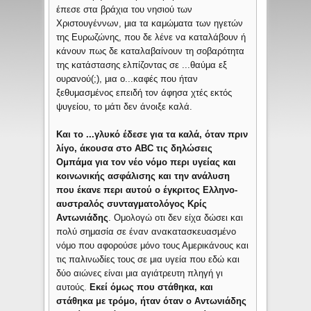
έπεσε στα βράχια του νησιού των
Χριστουγέννων, μια τα καμώματα των ηγετών
της Ευρωζώνης, που δε λένε να καταλάβουν ή
κάνουν πως δε καταλαβαίνουν τη σοβαρότητα
της κατάστασης ελπίζοντας σε ...θαύμα εξ
ουρανού(;), μια ο...καφές που ήταν
ξεθυμασμένος επειδή τον άφησα χτές εκτός
ψυγείου, το μάτι δεν άνοιξε καλά.
Και το ...γλυκό έδεσε για τα καλά, όταν πριν
λίγο, άκουσα στο ABC τις δηλώσεις
Ομπάμα για τον νέο νόμο περι υγείας και
κοινωνικής ασφάλισης και την ανάλυση
που έκανε περι αυτού ο έγκριτος Ελληνο-
αυστραλός συνταγματολόγος Κρίς
Αντωνιάδης
. Ομολογώ οτι δεν είχα δώσει και
πολύ σημασία σε έναν ανακατασκευασμένο
νόμο που αφορούσε μόνο τους Αμερικάνους και
τις παλινωδίες τους σε μια υγεία που εδώ και
δύο αιώνες είναι μια αγιάτρευτη πληγή γι
αυτούς.
Εκεί όμως που στάθηκα, και
στάθηκα με τρόμο, ήταν όταν ο Αντωνιάδης