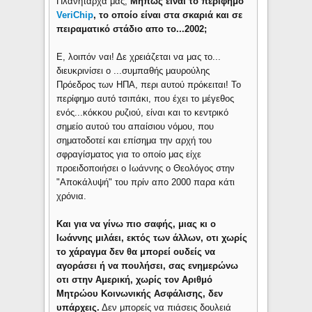
Πλανητάρχα μας;
Μήπως είναι το περίφημο
VeriChip
, το οποίο είναι στα σκαριά και σε
πειραματικό στάδιο απο το...2002;
Ε, λοιπόν ναι! Δε χρειάζεται να μας το...
διευκρινίσει ο ...συμπαθής μαυρούλης
Πρόεδρος των ΗΠΑ, περι αυτού πρόκειται! Το
περίφημο αυτό τσιπάκι, που έχει το μέγεθος
ενός...κόκκου ρυζιού, είναι και το κεντρικό
σημείο αυτού του απαίσιου νόμου, που
σηματοδοτεί και επίσημα την αρχή του
σφραγίσματος για το οποίο μας είχε
προειδοποιήσει ο Ιωάννης ο Θεολόγος στην
"Αποκάλυψή" του πρίν απο 2000 παρα κάτι
χρόνια.
Και για να γίνω πιο σαφής, μιας κι ο
Ιωάννης μιλάει, εκτός των άλλων, οτι χωρίς
το χάραγμα δεν θα μπορεί ουδείς να
αγοράσει ή να πουλήσει, σας ενημερώνω
οτι στην Αμερική, χωρίς τον Αριθμό
Μητρώου Κοινωνικής Ασφάλισης, δεν
υπάρχεις.
Δεν μπορείς να πιάσεις δουλειά