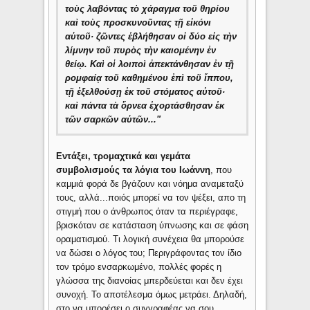
τοὺς λαβόντας τὸ χάραγμα τοῦ θηρίου
καὶ τοὺς προσκυνοῦντας τῇ εἰκόνι
αὐτοῦ· ζῶντες ἐβλήθησαν οἱ δύο εἰς τὴν
λίμνην τοῦ πυρὸς τὴν καιομένην ἐν
θείῳ. Καὶ οἱ λοιποὶ ἀπεκτάνθησαν ἐν τῇ
ρομφαίᾳ τοῦ καθημένου ἐπὶ τοῦ ἵππου,
τῇ ἐξελθούσῃ ἐκ τοῦ στόματος αὐτοῦ·
καὶ πάντα τὰ ὄρνεα ἐχορτάσθησαν ἐκ
τῶν σαρκῶν αὐτῶν..."
Εντάξει, τρομαχτικά και γεμάτα
συμβολισμούς τα λόγια του Ιωάννη
, που
καμμιά φορά δε βγάζουν και νόημα αναμεταξύ
τους, αλλά...ποιός μπορεί να τον ψέξει, απο τη
στιγμή που ο άνθρωπος όταν τα περιέγραφε,
βρισκόταν σε κατάσταση ύπνωσης και σε φάση
οραματισμού. Τι λογική συνέχεια θα μπορούσε
να δώσει ο λόγος του; Περιγράφοντας τον ίδιο
τον τρόμο ενσαρκωμένο, πολλές φορές η
γλώσσα της διανοίας μπερδεύεται και δεν έχει
συνοχή. Το αποτέλεσμα όμως μετράει. Δηλαδή,
στο να μπορέσει ο συγγραφέας να σου